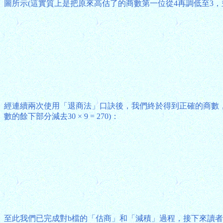
圖所示(這實質上是把原來高估了的商數第一位從4再調低至3，並
經連續兩次使用「退商法」口訣後，我們終於得到正確的商數，可以
數的餘下部分減去30 × 9 = 270)：
至此我們已完成對b檔的「估商」和「減積」過程，接下來讀者應不難自