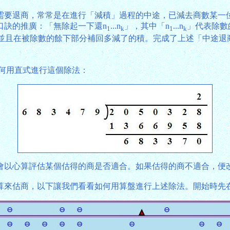
需要退商，常常是在進行「減積」過程的中途，已減去商數某一
口訣的推廣：「無除起一下還n
...n
」，其中「n
...n
」代表除數
1
k
1
k
並且在被除數的餘下部分補回多減了的積。完成了上述「中途退
看看如何用直式進行這個除法：
會以心算評估某個估得的商是否適合。如果估得的商不適合，便
算來估商，以下讓我們看看如何用算盤進行上述除法。開始時先