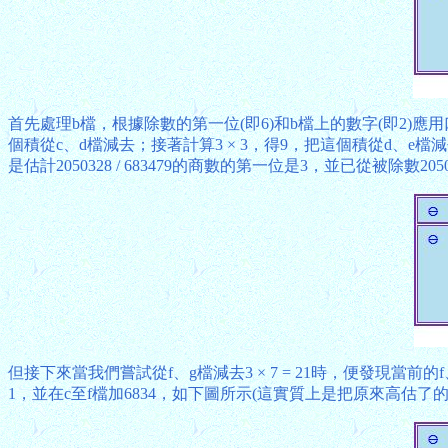
首先處理b檔，根據除數的第一位(即6)和b檔上的數字(即2)應
個積從c、d檔減去；接著計算3 × 3，得9，把這個積從d、e
是估計2050328 / 683479的商數的第一位是3，並已從被除數2050328減
但接下來當我們嘗試從f、g檔減去3 × 7 = 21時，便發現
1，並在c至f檔加6834，如下圖所示(這實質上是把原來高估了的