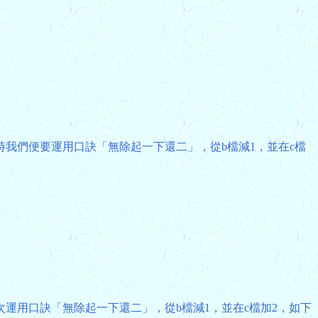
。這時我們便要運用口訣「無除起一下還二」，從b檔減1，並在c檔
要再次運用口訣「無除起一下還二」，從b檔減1，並在c檔加2，如下