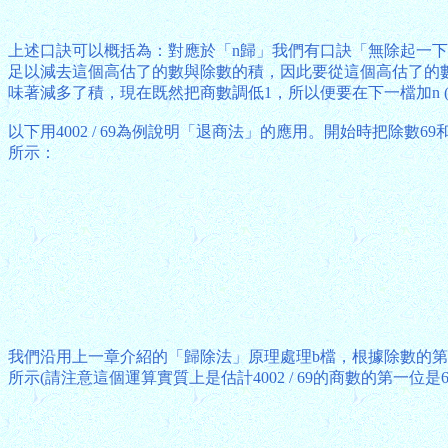
上述口訣可以概括為：對應於「n歸」我們有口訣「無除起一下
足以減去這個高估了的數與除數的積，因此要從這個高估了的數
味著減多了積，現在既然把商數調低1，所以便要在下一檔加n 
以下用4002 / 69為例說明「退商法」的應用。開始時把除
所示：
我們沿用上一章介紹的「歸除法」原理處理b檔，根據除數的第一位
所示(請注意這個運算實質上是估計4002 / 69的商數的第一位是6，並同