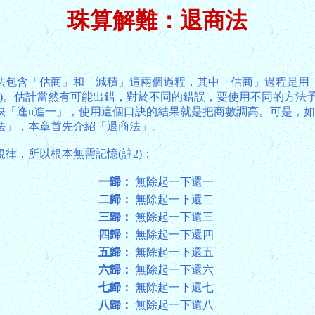
珠算解難：退商法
法包含「估商」和「減積」這兩個過程，其中「估商」過程是用
註1)。估計當然有可能出錯，對於不同的錯誤，要使用不同的方
訣「逢n進一」，使用這個口訣的結果就是把商數調高。可是，
法」，本章首先介紹「退商法」。
律，所以根本無需記憶(註2)：
一歸：
無除起一下還一
二歸：
無除起一下還二
三歸：
無除起一下還三
四歸：
無除起一下還四
五歸：
無除起一下還五
六歸：
無除起一下還六
七歸：
無除起一下還七
八歸：
無除起一下還八