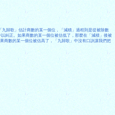
「九歸歌」估計商數的某一個位，「減積」過程則是從被除數
法予以糾正。如果商數的某一個位被估低了，那麼在「減積」後被
如果商數的某一個位被估高了，「九歸歌」中沒有口訣讓我們把