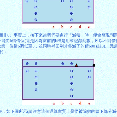
應是5而非6。事實上，接下來當我們要進行「減積」時，便會發現問題
也不能向b檔借位(這是因為當前的b檔是用來記錄商數，所以不能
第一位從6調低至5，並同時補回剛才多減了的積600 (註3)。
)：
，如下圖所示(請注意這個運算實質上是從被除數的餘下部分減去50 × 