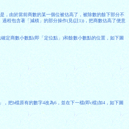
就是，由於當前商數的某一個位被估高了，被除數的餘下部分不
程包含著「減積」的部分操作(見(註1))，把商數估高了便意
的方法確定商數小數點(即「定位點」)和餘數小數點的位置，如下圖
，把b檔原有的數字4改為6，並在下一檔(即c檔)加4，如下圖