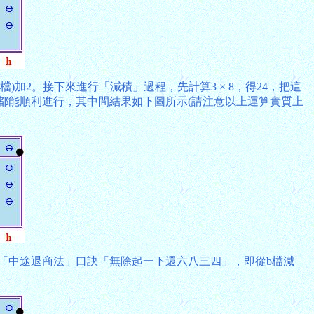
)加2。接下來進行「減積」過程，先計算3 × 8，得24，把這
上運算都能順利進行，其中間結果如下圖所示(請注意以上運算實質上
要運用「中途退商法」口訣「無除起一下還六八三四」，即從b檔減