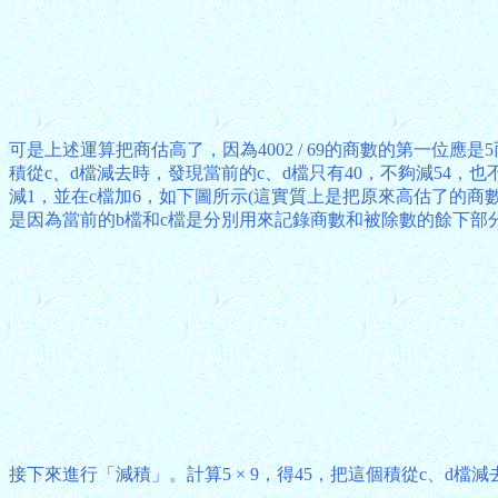
可是上述運算把商估高了，因為4002 / 69的商數的第一位
積從c、d檔減去時，發現當前的c、d檔只有40，不夠減54，
減1，並在c檔加6，如下圖所示(這實質上是把原來高估了的商數
是因為當前的b檔和c檔是分別用來記錄商數和被除數的餘下部分
接下來進行「減積」。計算5 × 9，得45，把這個積從c、d檔減去