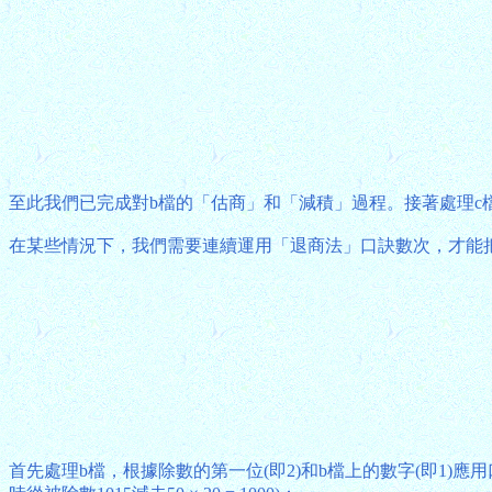
至此我們已完成對b檔的「估商」和「減積」過程。接著處理c檔，其
在某些情況下，我們需要連續運用「退商法」口訣數次，才能把高
首先處理b檔，根據除數的第一位(即2)和b檔上的數字(即1)應