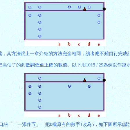
方法跟上一章介紹的方法完全相同，讀者應不難自行完成計算並算出40
估了的商數調低至正確的數值。以下用1015 / 29為例以作
用口訣「二一添作五」，把b檔原有的數字1改為5，如下圖所示(請注意