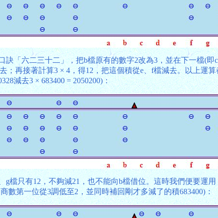
用口訣「六二三十二」，把b檔原有的數字2改為3，並在下一檔(即c檔
檔減去；再接著計算3 × 4，得12，把這個積從e、f檔減去。以
去3 × 683400 = 2050200)：
當前的f、g檔只有12，不夠減21，也不能向b檔借位。這時我們便
商數第一位從3調低至2，並同時補回剛才多減了的積683400)：