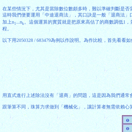
在某些情況下，尤其是當除數位數頗多時，難以準確判斷是否
這時我們便要運用「中途退商法」，其口訣是一般「退商法」
加上n
...n
。這個運算的實質就是把原來高估了的商數調低1，
1
k
程。
以下用2050328 / 683479為例以作說明。為作比較，首先
用直式進行上述除法沒有「退商」的問題，這是因為我們通常
跟筆算不同，珠算力求做到「機械化」，讓計算者無需依賴心