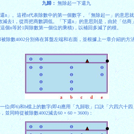
九歸：
無除起一下還九
還n」。這裡n代表除數中的第一個數字，「無除起一」的意思
減去1，從而把商數調低。「下還n」的意思則是，由於「估商」過
(這個n等於1與除數第一個位的乘積)，以補回多減了的積。
數69和被除數4002分別佈在算盤左端和右面，並根據上一章介紹
(即6)和b檔上的數字(即4)應用「九歸歌」口訣「六四六十四」
時從被除數4002減去60 × 60 = 3600)：