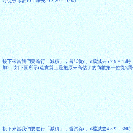
時從被除數1015減去50 × 20 = 1000)：
接下來當我們要進行「減積」，嘗試從c、d檔減去5 × 9 = 
加2，如下圖所示(這實質上是把原來高估了的商數第一位從5調低
接下來當我們要進行「減積」，嘗試從c、d檔減去4 × 9 = 