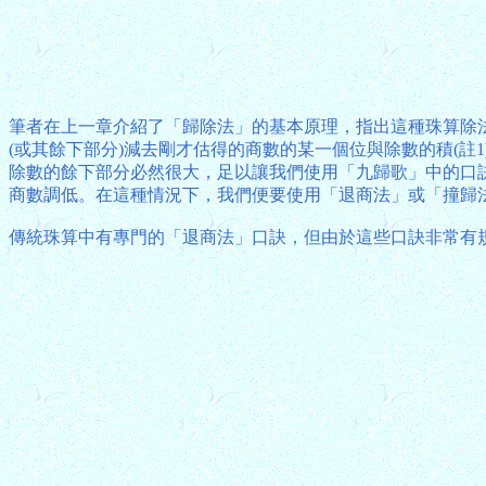
筆者在上一章介紹了「歸除法」的基本原理，指出這種珠算除
(或其餘下部分)減去剛才估得的商數的某一個位與除數的積(
除數的餘下部分必然很大，足以讓我們使用「九歸歌」中的口
商數調低。在這種情況下，我們便要使用「退商法」或「撞歸
傳統珠算中有專門的「退商法」口訣，但由於這些口訣非常有規