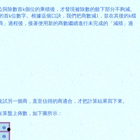
位與除數首k個位的乘積後，才發現被除數的餘下部分不夠減。
的首k位數字。根據這個口訣，我們把商數減1，並在其後的k檔
商」過程後，接著便用新的商數繼續進行未完成的「減積」過
改試另一個商，直至估得的商適合，才把計算結果寫下來。
在算盤上佈數，如下圖所示：