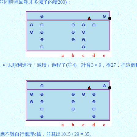
同時補回剛才多減了的積200)：
順利進行「減積」過程了(註4)。計算3 × 9，得27，把這
行處理c檔，並算出1015 / 29 = 35。