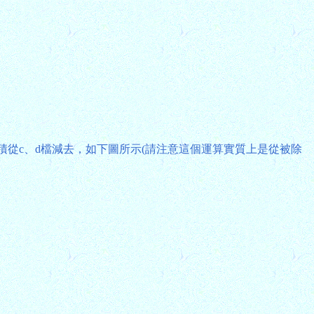
個積從c、d檔減去，如下圖所示(請注意這個運算實質上是從被除