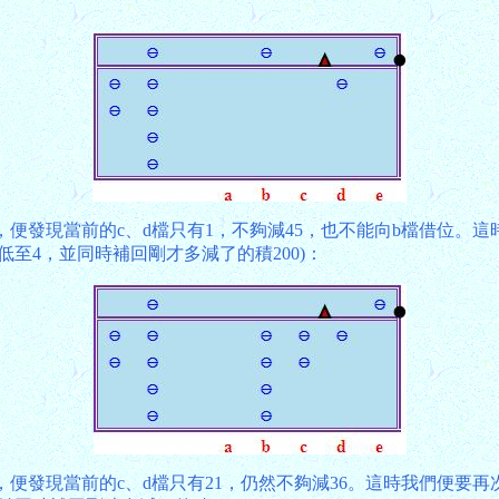
45時，便發現當前的c、d檔只有1，不夠減45，也不能向b檔借位
至4，並同時補回剛才多減了的積200)：
36時，便發現當前的c、d檔只有21，仍然不夠減36。這時我們便