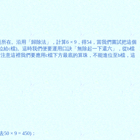
所在。沿用「歸除法」，計算6 × 9，得54，當我們嘗試把這個
借位給c檔)。這時我們便要運用口訣「無除起一下還六」，從b檔
另請注意這裡我們要應用c檔下方最底的算珠，不能進位至b檔，這
9 = 450)：