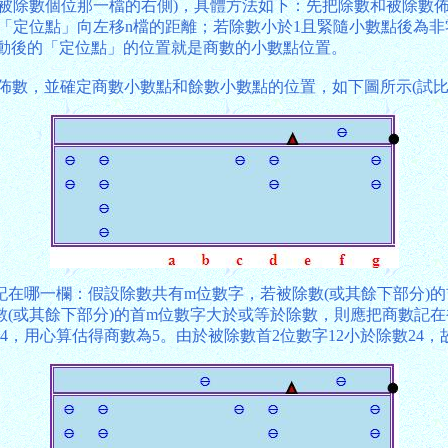
表被除數個位那一檔的右側)，具體方法如下：先把除數和被除數
)，便把「定位點」向左移n檔的距離；若除數小於1且緊隨小數點
。經移動後的「定位點」的位置就是商數的小數點位置。
算盤上佈數，並確定商數小數點和餘數小數點的位置，如下圖所示(試
在哪一欄：假設除數共有m位數字，若被除數(或其餘下部分)的
(或其餘下部分)的首m位數字大於或等於除數，則應把商數記在
24，用心算估得商數為5。由於被除數首2位數字12小於除數24