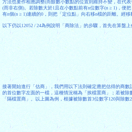
方法也要作相應調整(而餘數小數點的位置則維持不變，在代
(而非右側)。若除數大於1且在小數點前有n位數字(n ≥ 1
有n個(n ≥ 1)連續的0，則把「定位點」向右移n檔的距離
以下仍以12052 / 24為例說明「商除法」的步驟，首先在
接著開始進行「估商」，我們用以下法則確定應把估得的商數記
的首位數字左面的一檔，這種情況稱為「挨檔置商」；若被除數
「隔檔置商」。以上圖為例，根據被除數首3位數字120與除數