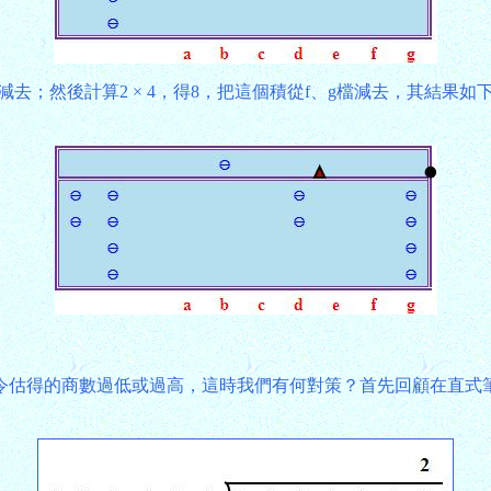
檔減去；然後計算2 × 4，得8，把這個積從f、g檔減去，其結果
得的商數過低或過高，這時我們有何對策？首先回顧在直式筆算下