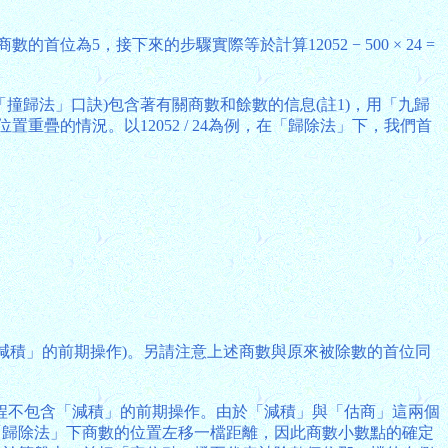
為5，接下來的步驟實際等於計算12052 − 500 × 24 =
撞歸法」口訣)包含著有關商數和餘數的信息(註1)，用「九歸
疊的情況。以12052 / 24為例，在「歸除法」下，我們首
 (此即「減積」的前期操作)。另請注意上述商數與原來被除數的首位同
程不包含「減積」的前期操作。由於「減積」與「估商」這兩個
「歸除法」下商數的位置左移一檔距離，因此商數小數點的確定