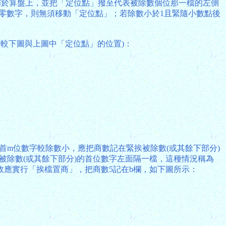
佈於算盤上，並把「定位點」撥至代表被除數個位那一檔的左側
後為非零數字，則無須移動「定位點」；若除數小於1且緊隨小數點後
比較下圖與上圖中「定位點」的位置)：
首m位數字較除數小，應把商數記在緊挨被除數(或其餘下部分)
被除數(或其餘下部分)的首位數字左面隔一檔，這種情況稱為
，故應實行「挨檔置商」，把商數5記在b欄，如下圖所示：