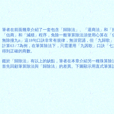
筆者在前面幾章介紹了一套包含「歸除法」、「退商法」和「撞
「估商」和「減積」程序，免除一般筆算除法須使用心算在「
無除撞九n」這18句口訣非常有規律，無須背誦，但「九歸歌
計算63 / 7為例，在筆算除法下，只需運用「九因歌」口
得到正確的商數。
鑑於「歸除法」有以上的缺點，筆者在本章介紹另一種珠算除
首先回顧筆算除法與「歸除法」的差異。下圖顯示用直式筆算計算12