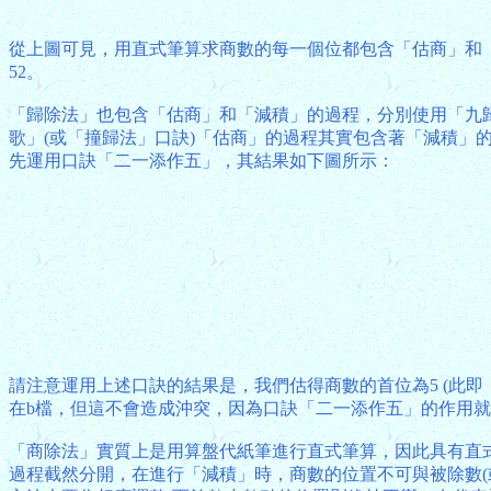
從上圖可見，用直式筆算求商數的每一個位都包含「估商」和「減積」過
52。
「歸除法」也包含「估商」和「減積」的過程，分別使用「九歸歌
歌」(或「撞歸法」口訣)「估商」的過程其實包含著「減積」的前
先運用口訣「二一添作五」，其結果如下圖所示：
請注意運用上述口訣的結果是，我們估得商數的首位為5 (此即「估商」
在b檔，但這不會造成沖突，因為口訣「二一添作五」的作用就
「商除法」實質上是用算盤代紙筆進行直式筆算，因此具有直
過程截然分開，在進行「減積」時，商數的位置不可與被除數