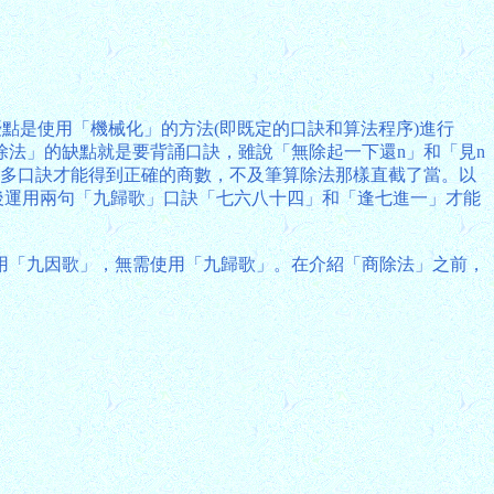
點是使用「機械化」的方法(即既定的口訣和算法程序)進行
法」的缺點就是要背誦口訣，雖說「無除起一下還n」和「見n
較多口訣才能得到正確的商數，不及筆算除法那樣直截了當。以
前後運用兩句「九歸歌」口訣「七六八十四」和「逢七進一」才能
用「九因歌」，無需使用「九歸歌」。在介紹「商除法」之前，