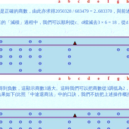
商數，由此亦求得2050328 / 683479 = 2..683370
「減積」過程中，我們可以順利從c、d檔減去3 × 6 = 18，從d、e檔減去
們勢必會得到負數，這顯示商數3過大。這時我們可以把商數從3調低
加4，其結果如下(比照「中途退商法」中的口訣，我們不妨把上述