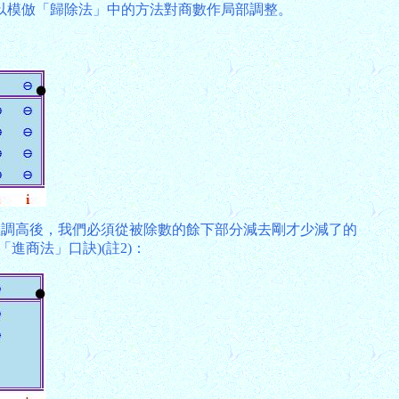
以模倣「歸除法」中的方法對商數作局部調整。
但把商數調高後，我們必須從被除數的餘下部分減去剛才少減了的
進商法」口訣)(註2)：