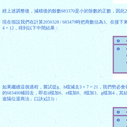
經上述調整後，減積後的餘數683370是小於除數的正數，因此2是正確的
現在假設我們在計算2050328 / 683479時把商數估為3。在接下來的
4 = 12，得到以下中間結果：
如果繼續這個過程，嘗試從g、h檔減去3 × 7 = 21，我
的683400補回去，即在d檔加6、e檔加8、f檔加3、g檔
途隔位退商法」口訣)(註3)：