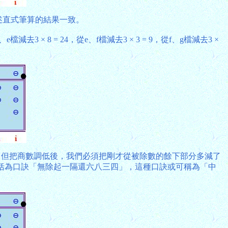
，與前述直式筆算的結果一致。
3 × 8 = 24，從e、f檔減去3 × 3 = 9，從f、g檔減去3 ×
為2，但把商數調低後，我們必須把剛才從被除數的餘下部分多減了
操作概括為口訣「無除起一隔還六八三四」，這種口訣或可稱為「中