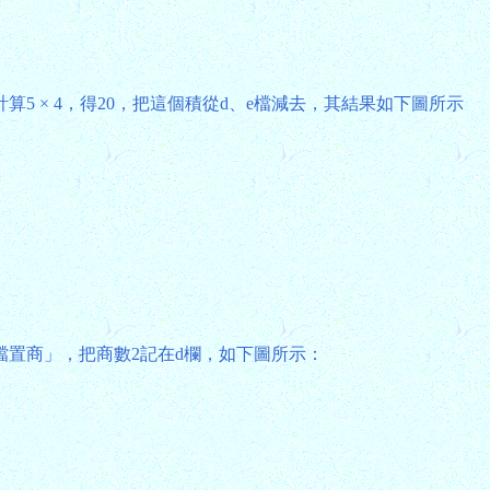
5 × 4，得20，把這個積從d、e檔減去，其結果如下圖所示
檔置商」，把商數2記在d欄，如下圖所示：