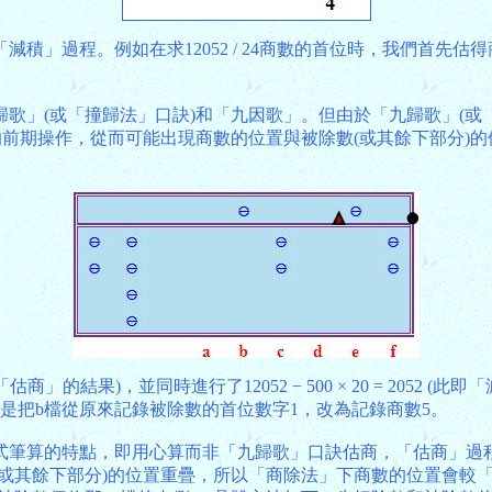
程。例如在求12052 / 24商數的首位時，我們首先估得商數的首位
」(或「撞歸法」口訣)和「九因歌」。但由於「九歸歌」(或「
期操作，從而可能出現商數的位置與被除數(或其餘下部分)的位置重
的結果)，並同時進行了12052 − 500 × 20 = 2052
是把b檔從原來記錄被除數的首位數字1，改為記錄商數5。
式筆算的特點，即用心算而非「九歸歌」口訣估商，「估商」過
(或其餘下部分)的位置重疊，所以「商除法」下商數的位置會較