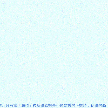
數。只有當「減積」後所得餘數是小於除數的正數時，估得的商