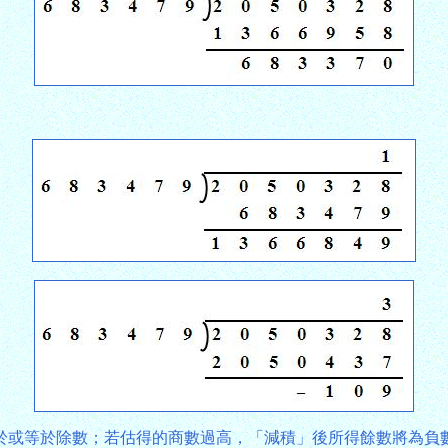
於或等於除數；若估得的商數過高，「減積」後所得餘數將為負