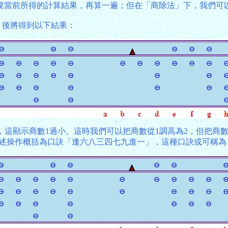
棄當前所得的計算結果，再算一遍；但在「商除法」下，我們可
減積」後將得到以下結果：
683479，這顯示商數1過小。這時我們可以把商數從1調高為2，
上述操作概括為口訣「逢六八三四七九進一」，這種口訣或可稱為「