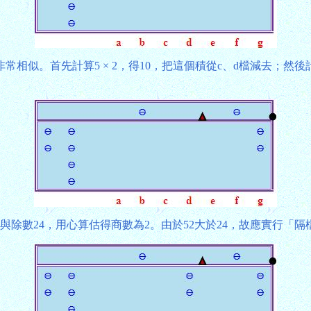
似。首先計算5 × 2，得10，把這個積從c、d檔減去；然後計算
與除數24，用心算估得商數為2。由於52大於24，故應實行「隔