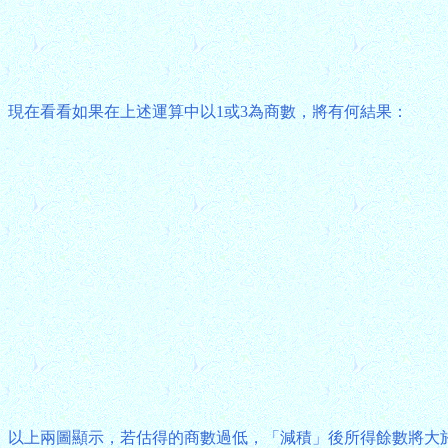
現在看看如果在上述運算中以1或3為商數，將有何結果：
以上兩圖顯示，若估得的商數過低，「減積」後所得餘數將大