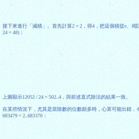
接下來進行「減積」。首先計算2 × 2，得4，把這個積從e、f
24 = 48)：
上圖顯示12052 / 24 = 502..4，與前述直式除法的結果一致。
在某些情況下，尤其是當除數的位數頗多時，心算可能出錯，令估
683479 = 2..683370：