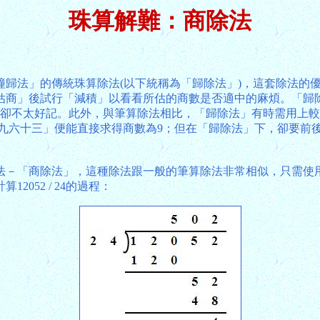
珠算解難：商除法
歸法」的傳統珠算除法(以下統稱為「歸除法」)，這套除法的優
估商」後試行「減積」以看看所估的商數是否適中的麻煩。「歸除
」卻不太好記。此外，與筆算除法相比，「歸除法」有時需用上
訣「七九六十三」便能直接求得商數為9；但在「歸除法」下，卻要
法－「商除法」，這種除法跟一般的筆算除法非常相似，只需使
052 / 24的過程：