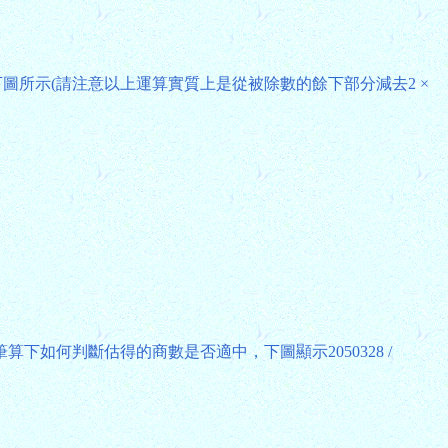
如下圖所示(請注意以上運算實質上是從被除數的餘下部分減去2 ×
如何判斷估得的商數是否適中，下圖顯示2050328 /