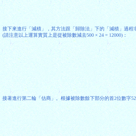
接下來進行「減積」，其方法跟「歸除法」下的「減積」過程非常相
(請注意以上運算實質上是從被除數減去500 × 24 = 12000)：
接著進行第二輪「估商」。根據被除數餘下部分的首2位數字52