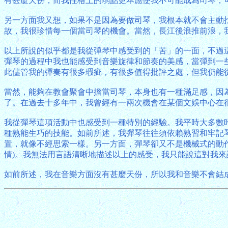
有甚麼天份，而我性格上的弱點更本應使我不可能成為司琴，
另一方面我又想，如果不是因為要做司琴，我根本就不會主動
故，我很珍惜每一個當司琴的機會。當然，長江後浪推前浪，
以上所說的似乎都是我從彈琴中感受到的「苦」的一面，不過
彈琴的過程中我也能感受到音樂旋律和節奏的美感，當彈到一
此儘管我的彈奏有很多瑕疵，有很多值得批評之處，但我仍能
當然，能夠在教會聚會中擔當司琴，本身也有一種滿足感，因
了。在過去十多年中，我曾經有一兩次機會在某個文娛中心在
我從彈琴這項活動中也感受到一種特別的經驗。我平時大多數
種熟能生巧的技能。如前所述，我彈琴往往須依賴熟習和牢記
置，就像不經思索一樣。另一方面，彈琴卻又不是機械式的動
情)。我無法用言語清晰地描述以上的感受，我只能說這對我
如前所述，我在音樂方面沒有甚麼天份，所以我和音樂不會結