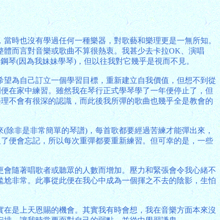
，當時也沒有學過任何一種樂器，對歌藝和樂理更是一無所知。
整體而言對音樂或歌曲不算很熱衷。我甚少去卡拉OK、演唱
個鋼琴(因為我妹妹學琴)，但以往我對它幾乎是視而不見。
希望為自己訂立一個學習目標，重新建立自我價值，但想不到從
間便在家中練習。雖然我在琴行正式學琴學了一年便停止了，但
樂理不會有很深的認識，而此後我所彈的歌曲也幾乎全是教會的
(除非是非常簡單的琴譜)，每首歌都要經過苦練才能彈出來，
久了便會忘記，所以每次重彈都要重新練習。但可幸的是，一些
更會隨著唱歌者或聽眾的人數而增加。壓力和緊張會令我心緒不
尷尬非常。此事從此便在我心中成為一個揮之不去的陰影，生怕
實在是上天恩賜的機會。其實我有時會想，我在音樂方面本來沒