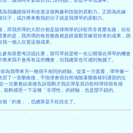
安排，讓我時常要面對自己的弱點，並從中學習謙卑。
成為我繼續保持和改進這個興趣和技能的原動力。正因為此緣
個兒子，或許將來教我的兒子就是我彈琴的原動力。
識，而我所彈的大部分都是旋律簡單的詩歌而非甚麼名曲，但在
重要的是，我所彈的每首樂曲都是經過艱苦練習得來的成果，因
有我一個人欣賞這個成果。
去參加甚麼考試或比賽，當司琴就是唯一在公開場合彈琴的機會
許將來我不會再有這些機會，但我總算也可感到無撼了。
琴卻為我帶來另一種很不相同的經驗。從某一方面看，彈琴像一
熟習了一首樂曲後，手指便會很自然地隨著樂曲移到適當的位
友在一次聚會結束後告訴我剛才我在彈某首詩歌時彈得很有感
說，能夠感受一下這種「非理性」的經驗，也是蠻不錯的。
有個「約會」，也總算是不枉此生了。