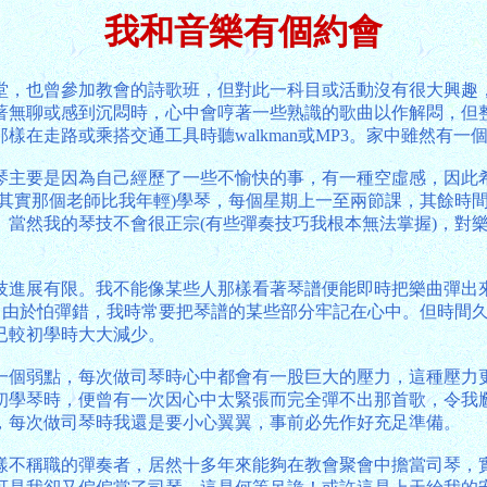
我和音樂有個約會
堂，也曾參加教會的詩歌班，但對此一科目或活動沒有很大興趣
著無聊或感到沉悶時，心中會哼著一些熟識的歌曲以作解悶，但
在走路或乘搭交通工具時聽walkman或MP3。家中雖然有一
學琴主要是因為自己經歷了一些不愉快的事，有一種空虛感，因此
(其實那個老師比我年輕)學琴，每個星期上一至兩節課，其餘時
。當然我的琴技不會很正宗(有些彈奏技巧我根本無法掌握)，對
技進展有限。我不能像某些人那樣看著琴譜便能即時把樂曲彈出來
來。由於怕彈錯，我時常要把琴譜的某些部分牢記在心中。但時間
已較初學時大大減少。
一個弱點，每次做司琴時心中都會有一股巨大的壓力，這種壓力
初學琴時，便曾有一次因心中太緊張而完全彈不出那首歌，令我
，每次做司琴時我還是要小心翼翼，事前必先作好充足準備。
樣不稱職的彈奏者，居然十多年來能夠在教會聚會中擔當司琴，