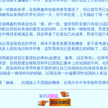
可是我卻又偏偏當了司琴，這是何等吊詭！或許這是上天給我的
找一些樂曲來彈，這個興趣和技能便會荒廢掉了，所以當司琴已
我總有結束我的司琴生涯的一天；但可幸的是，上天賜給了我一
這個興趣對我來說也有「樂」的一面。儘管我對音樂只有很少認
些配合得很有美感的樂音或節拍時，心中便有一種愉悅感。而更
從中獲得某種滿足感，我也學會了欣賞自己的成果，即使可能只
為以我這樣拙劣的琴技，根本不會有甚麼演奏機會，更不會考慮
很多人面前為詩歌班伴奏，這對我來說已是最難忘的經驗了。或
時間都是研習注重理性的學科(如歷史、數學、語言學等)，但彈
琴譜，但我發覺這種熟習和牢記跟熟記書本上的知識很不同。在
作，因為有時在彈琴時會不期然灌注自己的感情在內(曾經有教
來說確是一種很特別的經驗。以我這個一向偏重理性知識的人來
成「姻緣」，但感謝上天恩賜的機會，在我今生中有幸能和音樂
返回
消閑區