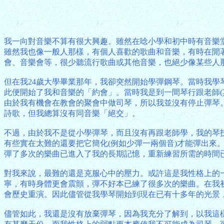
我一向對音樂不算有很大興趣。雖然在唸小學和初中時有音樂
雖然我也像一般人那樣，有個人喜歡的歌曲和音樂，有時在閒
會、音樂會等，很少聽流行歌曲或其他音樂，也絕少像某些人那樣
但在我24歲大學畢業那年，我卻突然開始學彈鋼琴。當時我
此便開始了我和音樂的「約會」。當時我是到一間琴行跟老師
由於我有機會在教會的聚會中做司琴，所以我並沒有停止彈琴
詩歌，但我總算沒有同音樂「絕交」。
不過，由於我不是從小學彈琴，而且沒有再跟老師學，我的琴
有些實在太難的還要把它簡化(例如少彈一兩個音)才能彈出
彈了多次的樂曲已進入了我的長期記憶，重新練習所需的時間
對我來說，最難的還是克服心中的壓力。或許這是我性格上的
寧，有時身體更會震顫，彈不好本已練了很多次的樂曲。在我
會歷史重演。因此儘管從我學琴開始到現在已有十多年的光景
儘管如此，我還是沒有放棄彈琴，因為我充分了解到，以我這