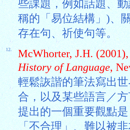
些課題，例如話題、動詞前移(
稱的「易位結構」)、
存在句、祈使句等。
12.
McWhorter, J.H. (2001)
History of Language
, Ne
輕鬆詼諧的筆法寫出世
合，以及某些語言／方
提出的一個重要觀點是
「不合理」、難以被非