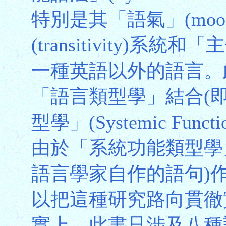
特別是其「語氣」(mo
(transitivity)系
一種英語以外的語言。
「語言類型學」結合(
型學」(Systemic Func
由於「系統功能類型學
語言學家自作的語句)
以把這種研究路向貫徹
實上，此書只涉及八種