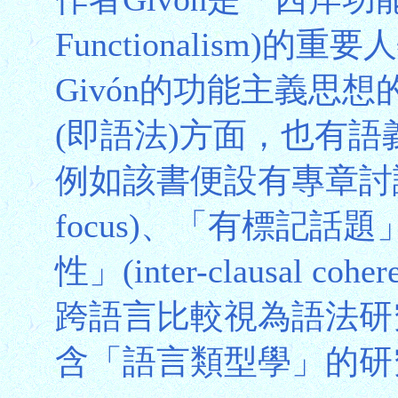
Functionalism
Givón的功能主義思
(即語法)方面，也有
例如該書便設有專章討論「對
focus)、「有標記話題」(
性」(inter-clausal
跨語言比較視為語法研
含「語言類型學」的研