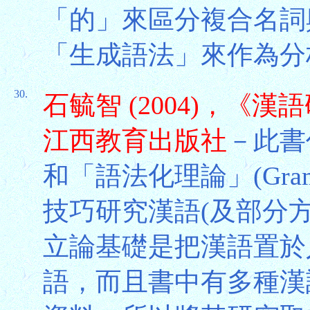
「的」來區分複合名詞
「生成語法」來作為分
30.
石毓智 (2004)，
江西教育出版社
－此書
和「語法化理論」(Grammat
技巧研究漢語(及部分
立論基礎是把漢語置於
語，而且書中有多種漢