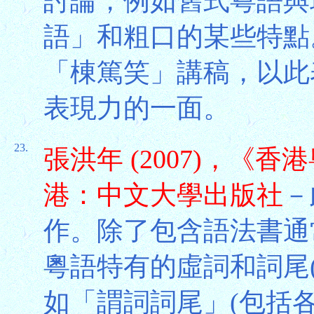
討論，例如舊式粵語與
語」和粗口的某些特點
「棟篤笑」講稿，以此
表現力的一面。
23.
張洪年 (2007)，《
港：中文大學出版社
－
作。除了包含語法書通
粵語特有的虛詞和詞尾(s
如「謂詞詞尾」(包括