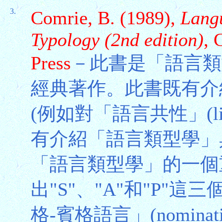
3.
Comrie, B. (1989),
Langu
Typology (2nd edition)
, 
Press
－此書是「語言類型學」(
經典著作。此書既有介
(例如對「語言共性」(lingu
有介紹「語言類型學」
「語言類型學」的一個
出"S"、"A"和"P"
格-賓格語言」(nominative