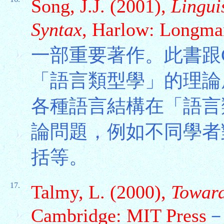
Song, J.J. (2001),
Lingui
Syntax
, Harlow: Longma
一部重要著作。此書跟Cro
「語言類型學」的理論
各種語言結構在「語言
論問題，例如不同學者
括等。
17.
Talmy, L. (2000),
Toward
Cambridge: MIT Press