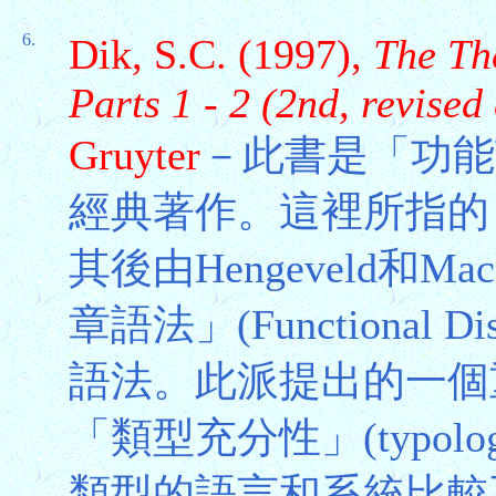
6.
Dik, S.C. (1997),
The Th
Parts 1 - 2 (2nd, revised 
Gruyter
－此書是「功能語法」
經典著作。這裡所指的
其後由Hengeveld和M
章語法」(Functional D
語法。此派提出的一個
「類型充分性」(typolog
類型的語言和系統比較