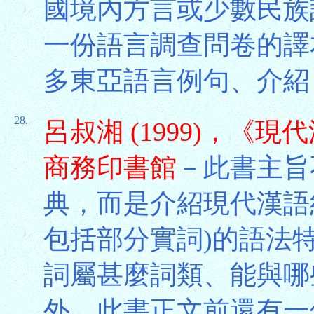
國境內方言或少數民族
一份語言調查問卷的譯
多東亞語言例句、介紹
28.
呂叔湘 (1999)，《
商務印書館
－此書主旨
典，而是介紹現代漢語
包括部分實詞)的語法
詞屬甚麼詞類、能與哪
外，此書正文前還有一