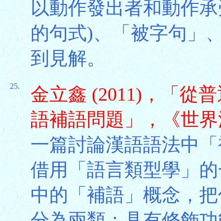
以動作發出者和動作承
的句式)、「被字句」
到見解。
25.
金立鑫 (2011)，
語補語問題」，《世界漢
一篇討論漢語語法中「
借用「語言類型學」的
中的「補語」概念，把
分為兩類：具有修飾功