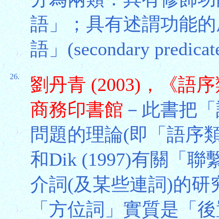
語」；具有述謂功能的
語」(secondary predica
26.
劉丹青 (2003)，
商務印書館
－此書把「
問題的理論(即「語序類型學」(
和Dik (1997)有
介詞(及某些連詞)的
「方位詞」實質是「後