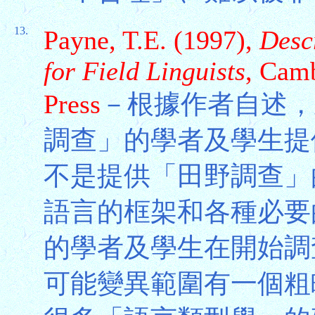
13.
Payne, T.E. (1997),
Desc
for Field Linguists
, Cam
Press
－根據作者自述，
調查」的學者及學生提
不是提供「田野調查」
語言的框架和各種必要
的學者及學生在開始調
可能變異範圍有一個粗