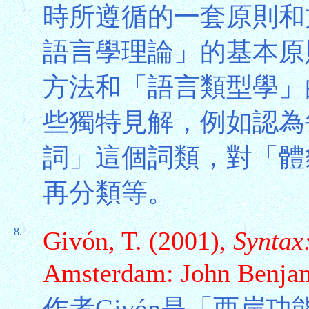
時所遵循的一套原則和
語言學理論」的基本原
方法和「語言類型學」
些獨特見解，例如認為
詞」這個詞類，對「體貌」
再分類等。
8.
Givón, T. (2001),
Syntax:
Amsterdam: John Benja
作者Givón是「西岸功能主