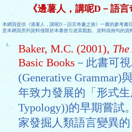
《邊薯人，講呢D－語言
本網頁提供《邊薯人，講呢D－語言奇趣之旅》一書的參考書
意本網頁所列資料僅限於本書曾引述其觀點、資料或例句的資
1.
Baker, M.C. (2001),
The
Basic Books
－此書可視
(Generative Gra
年致力發展的「形式生成類型學
Typology))的早
家發掘人類語言變異的「參