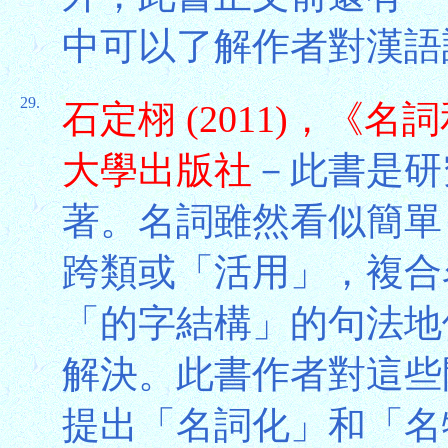
中可以了解作者對漢語
29.
石定栩 (2011)，
大學出版社
－此書是研
著。名詞雖然看似簡單
跨類或「活用」，複合
「的字結構」的句法地
解決。此書作者對這些
提出「名詞化」和「名