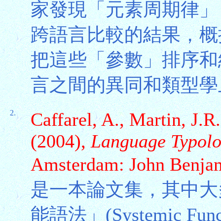
家發現「元素周期律」
跨語言比較的結果，概
把這些「參數」排序和
言之間的異同和類型學
2.
Caffarel, A., Martin, J.
(2004),
Language Typolog
Amsterdam: John Benja
是一本論文集，其中大
能語法」(Systemic Fun