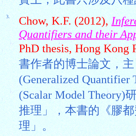
3.
Chow, K.F. (2012),
Infer
Quantifiers and their Ap
PhD thesis, Hong Kong P
書作者的博士論文，主
(Generalized Quant
(Scalar Model T
推理」，本書的《膠都
理」。