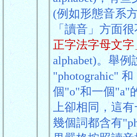
(例如形態音系
「讀音」方面很
正字法字母文字
alphabet)。舉例
"photograhic"
個"o"和一個"
上卻相同，這有
幾個詞都含有"pho