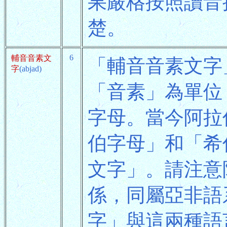
果嚴格按照讀音
楚。
6
輔音音素文
「輔音音素文字
字
(abjad)
「音素」為單位
字母。當今阿拉
伯字母」和「希
文字」。請注意
係，同屬亞非語
字」與這兩種語