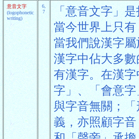
6,
意音文字
「意音文字」是
7
(logophonetic
writing)
當今世界上只有
當我們說漢字屬
漢字中佔大多數
有漢字。在漢字
字」、「會意字
與字音無關；「
義，亦照顧字音
和「聲旁」承擔