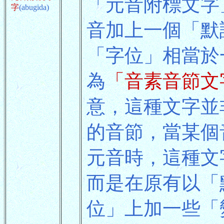
「元音附標文字
字
(abugida)
音加上一個「默認
「字位」相當於
為
「音素音節文
意，這種文字並
的音節，當某個
元音時，這種文
而是在原有以「
位」上加一些「