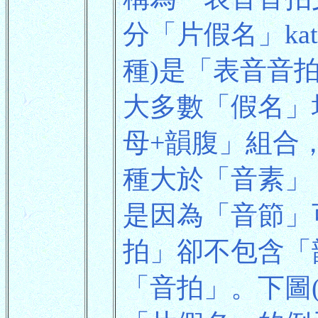
分「片假名」kata
種)是「表音音
大多數「假名」
母+韻腹」組合
種大於「音素」
是因為「音節」
拍」卻不包含「
「音拍」。下圖