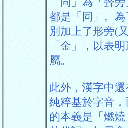
「同」為「聲旁
都是「同」。為
別加上了形旁(
「金」，以表明
屬。
此外，漢字中還
純粹基於字音，
的本義是「燃燒