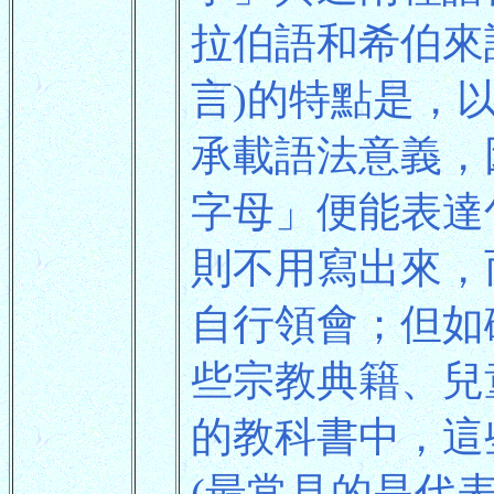
拉伯語和希伯來
言)的特點是，
承載語法意義，
字母」便能表達
則不用寫出來，
自行領會；但如
些宗教典籍、兒
的教科書中，這
(最常見的是代表「喉