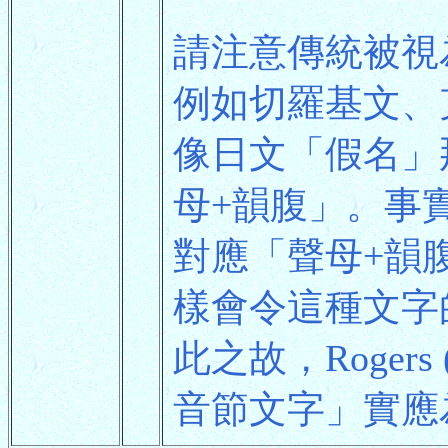
請注意傳統被視
例如切羅基文、
像日文「假名」
母+韻腹」。事
對應「聲母+韻
樣會令這種文字
此之故，Roger
音節文字」實應