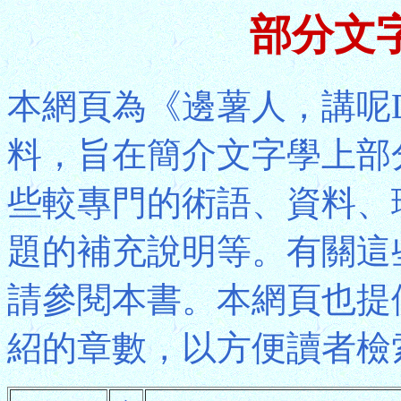
部分文
本網頁為《邊薯人，講呢
料，旨在簡介文字學上部
些較專門的術語、資料、
題的補充說明等。有關這
請參閱本書。本網頁也提
紹的章數，以方便讀者檢