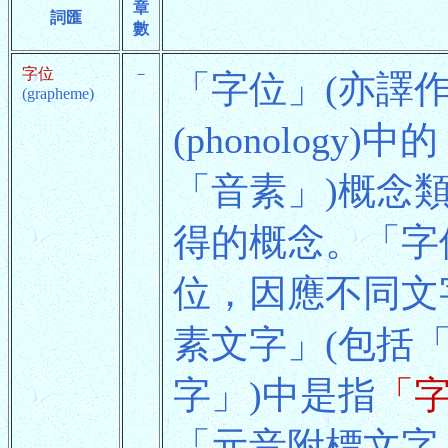
章
詞匯
數
字位
－
「字位」(亦譯
(grapheme)
(phonology)
「音素」)概念類推
得的概念。「字
位，因應不同文
素文字」(包括
字」)中是指
「
「元音附標文字