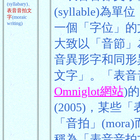
(syllabary)、
(syllable
表音音拍文
字
(moraic
writing)
一個「字位」的
大致以「音節」
音異形字和同形
文字」。「表音
Omniglot網站
)
(2005)，某
「音拍」(mor
稱為「表音音拍文