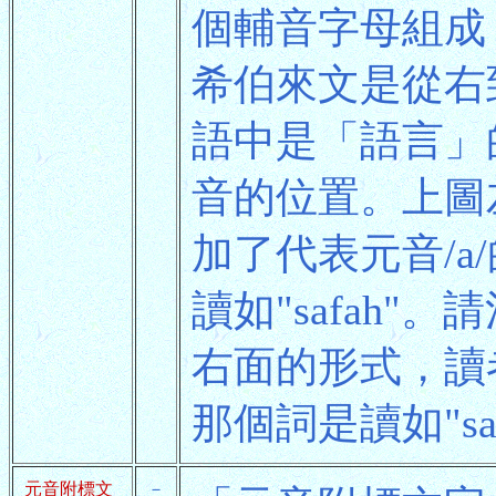
個輔音字母組成，分
希伯來文是從右到左
語中是「語言」
音的位置。上圖
加了代表元音/
讀如"safah
右面的形式，讀
那個詞是讀如"sa
元音附標文
－