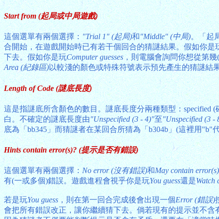
Start from (起局或中局遊戲)
這個選單有兩個選擇：
"Trial 1" (起局)
和
"Middle" (中局)
。「起
合開始，在遊戲開始時已有若干個回合的猜謎結果。假如你是
下去。假如你是玩
Computer guesses
，則電腦會詢問你想從第幾
Area (紀錄區)
以較淺的顏色或特殊符號表示預先產生的猜謎結
Length of Code (謎底長度)
這是指謎底所含顏色的數目。謎底長度分兩種類型：specified (
白。不確定的謎底長度由
"Unspecified (3 - 4)"
至
"Unspecified (3 - 
底為「bb345」而猜謎者在某回合所猜為「b304b」(這裡用"
Hints contain error(s)? (提示是否有錯誤)
這個選單有兩個選擇：
No error (沒有錯誤)
和
May contain erro
有(一或多個)錯誤。遊戲進程會視乎你是玩
You guess
還是
Watch 
若是玩
You guess
，則在第一回合完成後會出現一個
Error (錯誤)
會把所有錯誤改正，讓你繼續猜下去。倘若現有的提示並不含