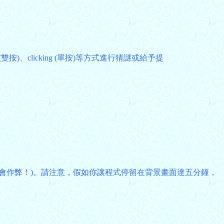
ng (雙按)、clicking (單按)等方式進行猜謎或給予提
會作弊！)。請注意，假如你讓程式停留在背景畫面達五分鐘，