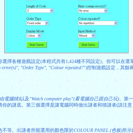
擇各種遊戲設定(本程式共有1,424種不同設定)。你可以在選單
 error(s)", "Order Type", "Colour repeated?"
)控制遊戲設定，其餘兩
s"(由電腦猜)
以及
"Watch computer play"(看電腦自己跟自己玩)
。第
猜你的謎底。第三個選擇是讓電腦同時做出謎者和猜謎者(請注意
色不等。出謎者所能選用的顏色限於
COLOUR PANEL (色板)
所示