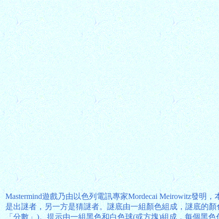
Mastermind遊戲乃由以色列電訊專家Mordecai Meir
是出謎者，另一方是猜謎者。謎底由一組顏色組成，謎底的顏色
「分數」)。提示由一組黑色和白色球(或方塊)組成，每個黑