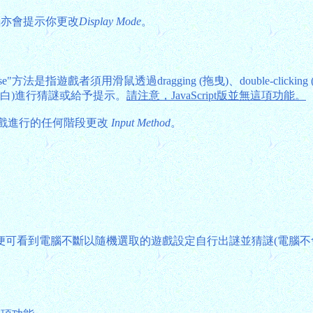
腦亦會提示你更改
Display Mode
。
se"方法是指遊戲者須用滑鼠透過dragging (拖曳)、double-clicki
表空白)進行猜謎或給予提示。
請注意，JavaScript版並無這項功能。
戲進行的任何階段更改
Input Method
。
便可看到電腦不斷以隨機選取的遊戲設定自行出謎並猜謎(電腦不