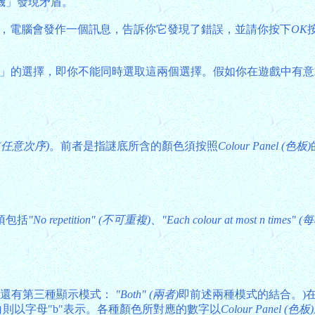
機」發現矛盾。
，電腦會發作一個訊息，告訴你它發現了錯誤，並請你按下
OK
」的選擇，即你不能同時選取這兩個選擇。假如你在遊戲中有意
" (任意次序)
。前者是指謎底所含的顏色須按照
Colour Panel (色板)
項包括
"No repetition" (不可重複)
、
"Each colour at most n ti
ash版還有第三種顯示模式：
"Both" (兩者)
即前述兩種模式的結合。)在"
空白則以字母"b"表示。各種顏色所對應的數字以
Colour Panel (色板)