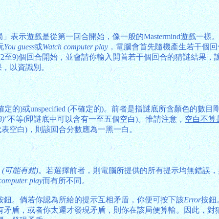
局」表示遊戲是從第一回合開始，像一般的Mastermind遊戲
玩
You guess
或
Watch computer play
，電腦會首先隨機產生若干個回
(2至9)個回合開始，並會請你輸入開首若干個回合的猜謎結果
果，以資識別。
確定的)或unspecified (不確定的)。前者是指謎底所含顏色的數
8)"
不等(即謎底中可以含有一至五個空白)。惟請注意，
空白不算
b"代表空白)，則該回合分數應為一黑一白。
r(s) (可能有錯)
。若選擇前者，則電腦所提供的所有提示均無錯誤，與一
computer play
而有所不同。
按鈕。倘若你認為所給的提示互相矛盾，你便可按下該
Error
按鈕
有矛盾，或者你太遲才發現矛盾，則你在該局便算輸。因此，對