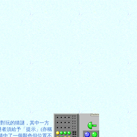
人機)對玩的猜謎，其中一方
者須給予「提示」(亦稱
猜中了一個顏色但位置不