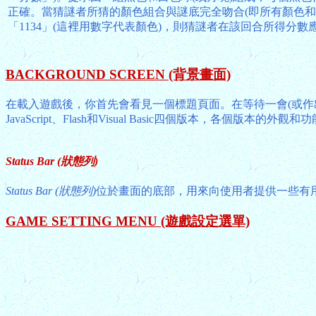
正確。當猜謎者所猜的顏色組合與謎底完全吻合(即所有顏色和
「1134」(這裡用數字代表顏色)，則猜謎者在該回合所得分數
BACKGROUND SCREEN (背景畫面)
在載入遊戲後，你首先會看見一個標題頁面。在等待一會(或作出
JavaScript、Flash和Visual Basic四個版本，各個
Status Bar (狀態列)
Status Bar (狀態列)
位於畫面的底部，用來向使用者提供一些有
GAME SETTING MENU (遊戲設定選單)