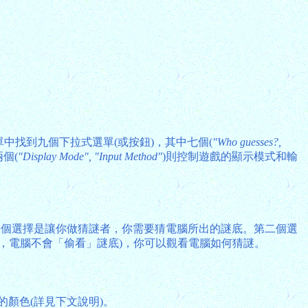
中找到九個下拉式選單(或按鈕)，其中七個(
"Who guesses?,
個(
"Display Mode", "Input Method"
)則控制遊戲的顯示模式和輸
一個選擇是讓你做猜謎者，你需要猜電腦所出的謎底。第二個選
，電腦不會「偷看」謎底)，你可以觀看電腦如何猜謎。
的顏色(詳見下文說明)。