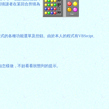
而猜謎者在某回合所猜為
各種功能選單及控鈕。由於本人的程式有VBSrcipt、
知怎樣做，不妨看看狀態列的提示。