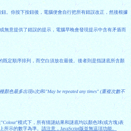
按鈕。你按下按鈕後，電腦便會自行把所有錯誤改正，然後根據
或無意提供了錯誤的提示，電腦早晚會發現提示中含有矛盾而
的既定順序排列，而空白須放在最後。後者則是指謎底所含顏
mes" (每種顏色最多出現n次)
和
"May be repeated any times" (重複次數不
Colour"模式下，所有猜謎結果和謎底均以顏色球(或方塊)表
上所示的數字為準。
請注意，JavaScript版並無這項功能。