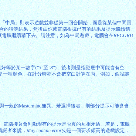
一樣。「中局」則表示遊戲並非從第一回合開始，而是從某個中間回
合的猜謎結果，然後由你或電腦根據已有的結果及提示繼續猜
，讓電腦繼續猜下去。請注意，如為中局遊戲，電腦會在
RECORD
目剛好等於某一數字(
"3"
至
"8"
)，後者則是指謎底中可能含有空
是一種顏色，在計分時亦不會把空白計算在內
。例如，假設謎
般的Mastermind無異。若選擇後者，則部分提示可能會含
。電腦接著會判斷現有的提示是否真的互相矛盾。若是，電腦
猜謎者來說，
May contain error(s)
是一個要求頗高的遊戲設定，