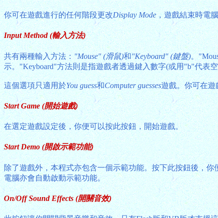
你可在遊戲進行的任何階段更改
Display Mode
，遊戲結束時電
Input Method (輸入方法)
共有兩種輸入方法：
"Mouse" (滑鼠)
和
"Keyboard" (鍵盤)
。"Mou
示。"Keyboard"方法則是指遊戲者透過鍵入數字(或用"b"代
這個選項只適用於
You guess
和
Computer guesses
遊戲。你可在遊
Start Game (開始遊戲)
在選定遊戲設定後，你便可以按此按鈕，開始遊戲。
Start Demo (開啟示範功能)
除了遊戲外，本程式亦包含一個示範功能。按下此按鈕後，你
電腦亦會自動啟動示範功能。
On/Off Sound Effects (開關音效)