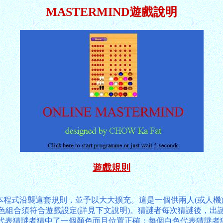
MASTERMIND遊戲說明
遊戲規則
owitz發明，本程式沿襲這套規則，並予以大大擴充。這是一個供兩人(或
組合須符合遊戲設定(詳見下文說明)。猜謎者每次猜謎後，出謎
色代表猜謎者猜中了一個顏色而且位置正確；每個白色代表猜謎者