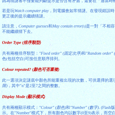
因為猜謎者不僅要能判斷提示是否含有矛盾，還要在「適當時
若是玩
Watch computer play
，則電腦會如常猜謎。在發現錯誤時
更正後的提示繼續猜謎。
請注意，
Computer guesses
和
May contain error(s)
是一對「不相容
不能繼續猜下去。
Order Type (排序類型)
共有兩種排序類型：
"Fixed order" (固定次序)
和
"Random order
色(包括空白)可按任意順序排列。
Colour repeated? (顏色可否重複)
此一選項決定謎底中顏色所能重複出現的次數，可供選擇的選
限)
，其中"n"是2至7之間的整數。
Display Mode (顯示模式)
共有兩種顯示模式：
"Colour" (顏色)
和
"Number" (數字)
. (Fl
示。在"Number"模式下，所有顏色均以數字(0至9)表示，而