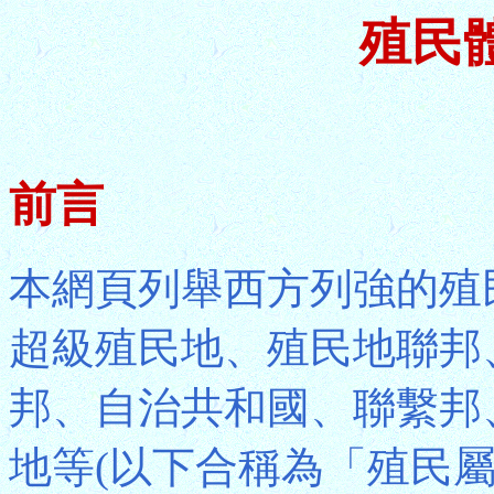
殖民
前言
本網頁列舉西方列強的殖
超級殖民地、殖民地聯邦
邦、自治共和國、聯繫邦
地等(以下合稱為「殖民屬地」Co