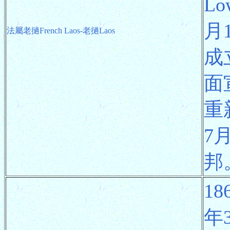
Lo
月
法屬老撾French Laos-老撾Laos
成
面
重
7
邦
1
年