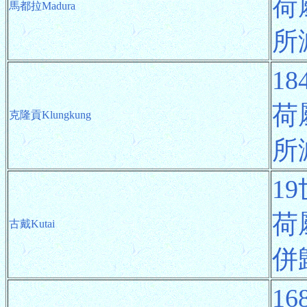
荷
馬都拉Madura
所
1
荷
克隆貢Klungkung
所
1
荷
古戴Kutai
併
1