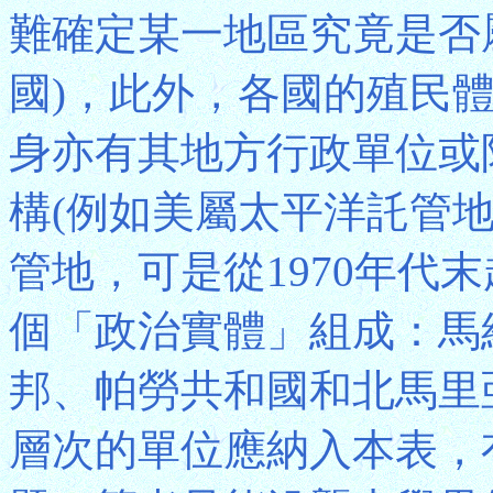
難確定某一地區究竟是否
國)，此外，各國的殖民
身亦有其地方行政單位或
構(例如美屬太平洋託管
管地，可是從1970年代
個「政治實體」組成：馬
邦、帕勞共和國和北馬里
層次的單位應納入本表，