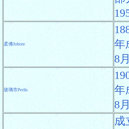
1
1
年
柔佛Johore
8
1
年
玻璃市Perlis
8
成