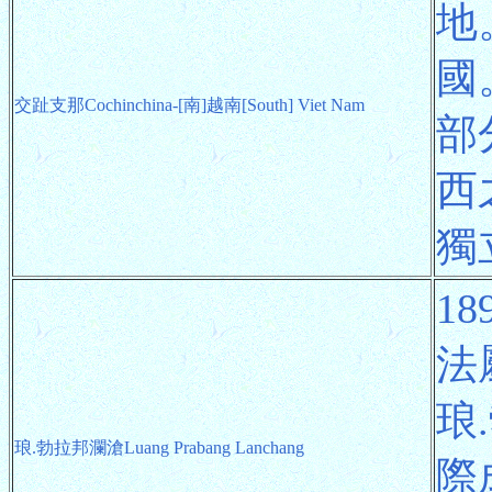
地
國
交趾支那Cochinchina-[南]越南[South] Viet Nam
部
西
獨
1
法
琅
琅.勃拉邦瀾滄Luang Prabang Lanchang
際