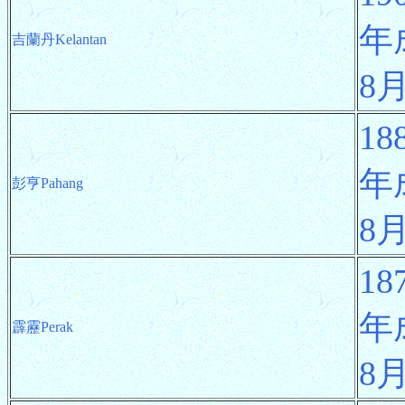
年
吉蘭丹Kelantan
8
1
年
彭亨Pahang
8
1
年
霹靂Perak
8