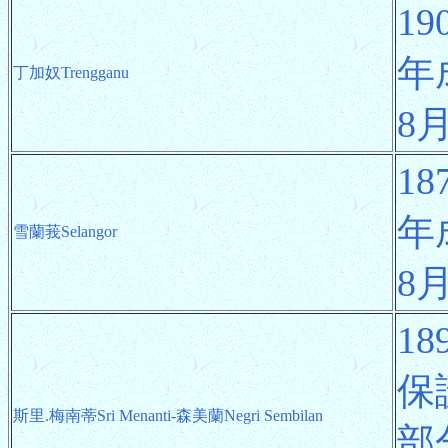
1
年
丁加奴Trengganu
8
1
年
雪蘭莪Selangor
8
1
保
斯里.梅南蒂Sri Menanti-森美蘭Negri Sembilan
部