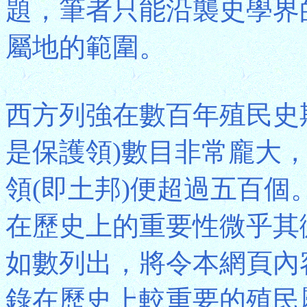
題，筆者只能沿襲史學界
屬地的範圍。
西方列強在數百年殖民史
是保護領)數目非常龐大
領(即土邦)便超過五百
在歷史上的重要性微乎其
如數列出，將令本網頁內
錄在歷史上較重要的殖民