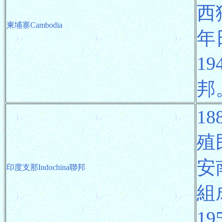
西
柬埔寨Cambodia
年
1
邦
1
殖
安
印度支那Indochina聯邦
組
1