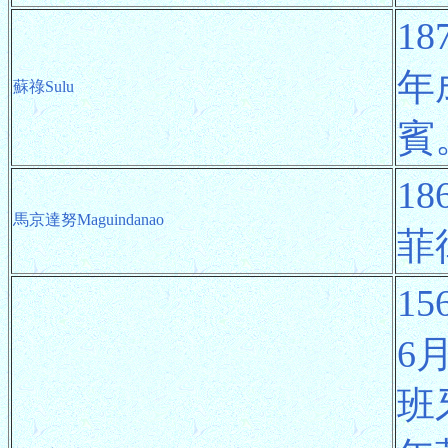
1
年
蘇祿Sulu
賓
1
馬京達努Maguindanao
菲
1
6
班