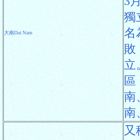
3
獨
名
大南Dai Nam
敗
立
區
南
南
又