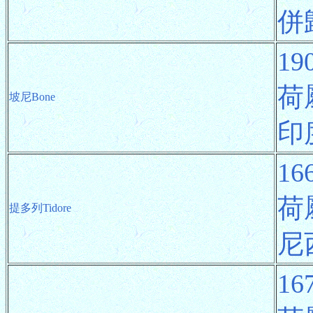
併
1
荷
坡尼Bone
印
1
荷
提多列Tidore
尼
1