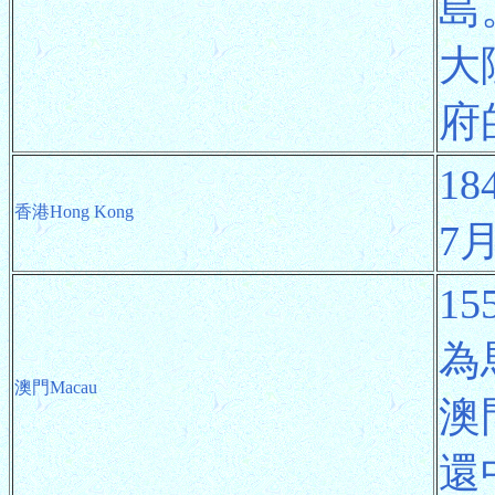
島
大
府
1
香港Hong Kong
7
1
為
澳門Macau
澳
還