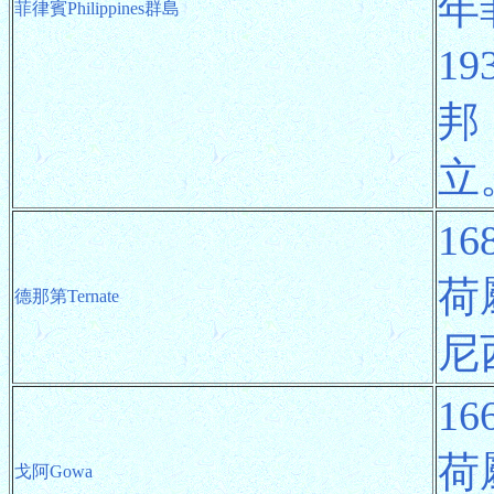
年
菲律賓Philippines群島
1
邦
立
1
荷
德那第Ternate
尼
1
荷
戈阿Gowa