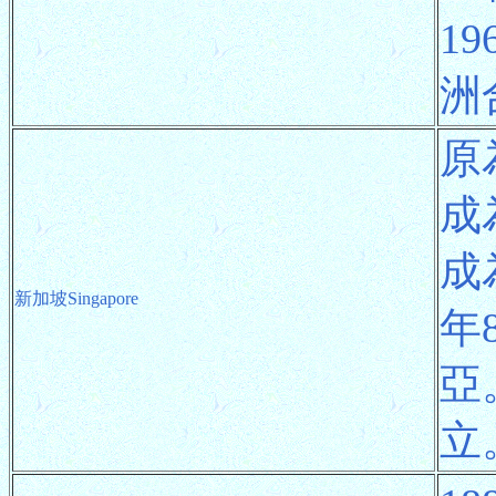
1
洲
原
成
成
新加坡Singapore
年
亞
立