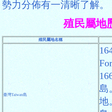
勢力分佈有一清晰了解。
殖民屬地
殖民屬地名稱
1
F
1
島
臺灣Taiwan島
地