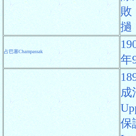
敗
撾
1
占巴塞Champassak
年
1
成
Up
保