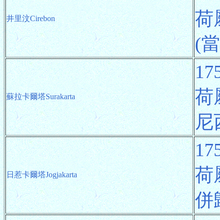
荷
井里汶Cirebon
(
1
荷
蘇拉卡爾塔Surakarta
尼
1
荷
日惹卡爾塔Jogjakarta
併