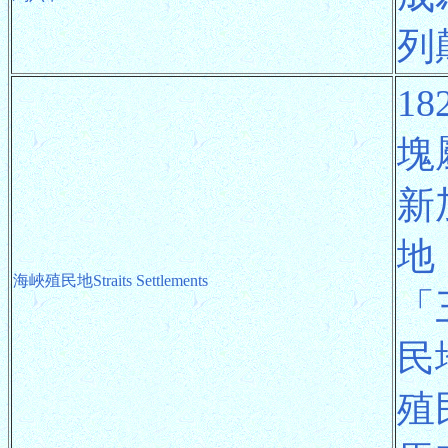
列
1
塊
新
地
海峽殖民地Straits Settlements
「
民
殖