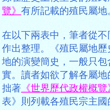
覽》
有所記載的殖民屬地
在以下兩表中，筆者從不
作出整理。《殖民屬地歷
地的演變簡史，一般只包
實。讀者如欲了解各屬地
拙著
《世界歷代政權概覽
表》則列載各殖民宗主國