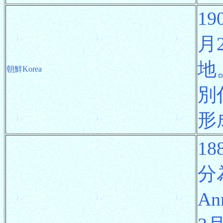
1
月
地
朝鮮Korea
別
形
1
分
A