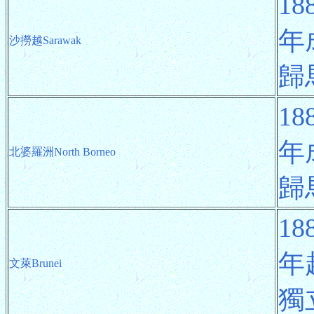
1
年
沙撈越Sarawak
歸
1
年
北婆羅洲North Borneo
歸
1
年
文萊Brunei
獨