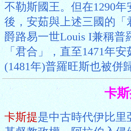
不勒斯國王。但在1290
後，安茹與上述三國的「君
爵路易一世Louis I兼
「君合」，直至1471年
(1481年)普羅旺斯也被
卡斯提
卡斯提
是中古時代伊比里