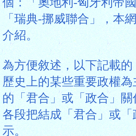
個：「奧地利-匈牙利帝
「瑞典-挪威聯合」，本
介紹。
為方便敘述，以下記載的
歷史上的某些重要政權為
的「君合」或「政合」關
各段把結成「君合」或「
示。