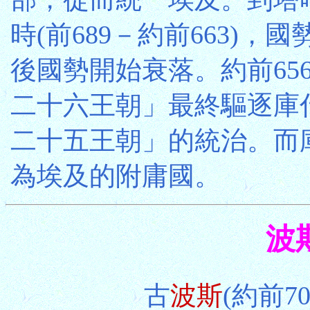
時(前689－約前663)
後國勢開始衰落。約前65
二十六王朝」最終驅逐庫
二十五王朝」的統治。而
為埃及的附庸國。
波斯
古
波斯
(約前7