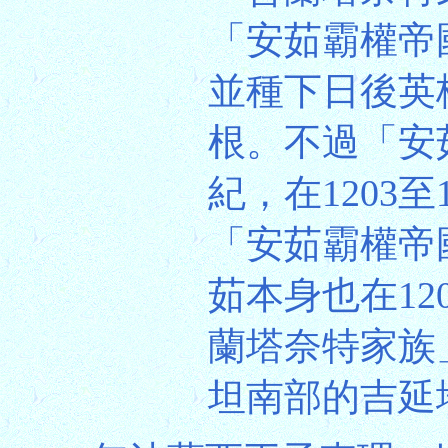
「安茹霸權帝
並種下日後英
根。不過「安
紀，在1203
「安茹霸權帝
茹本身也在1
蘭塔奈特家族
坦南部的吉延