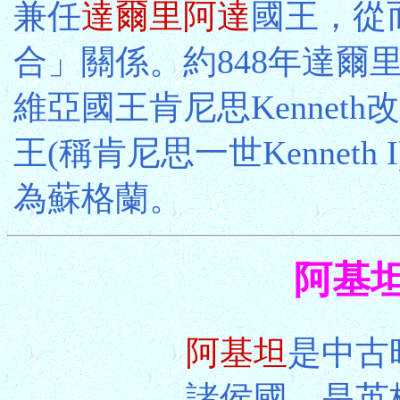
兼任
達爾里阿達
國王，從
合」關係。約848年達爾
維亞國王肯尼思Kenneth
王(稱肯尼思一世Kenneth
為蘇格蘭。
阿基坦 
阿基坦
是中古
諸侯國，是英