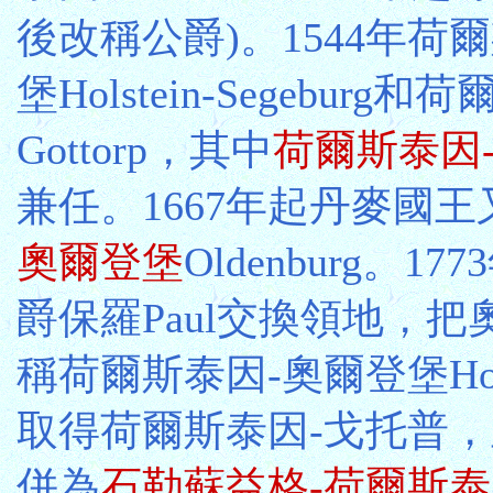
後改稱公爵)。1544年
堡Holstein-Segeburg和
Gottorp，其中
荷爾斯泰因
兼任。1667年起丹麥國
奧爾登堡
Oldenburg。
爵保羅Paul交換領地，
稱荷爾斯泰因-奧爾登堡Holst
取得荷爾斯泰因-戈托普，
併為
石勒蘇益格-荷爾斯