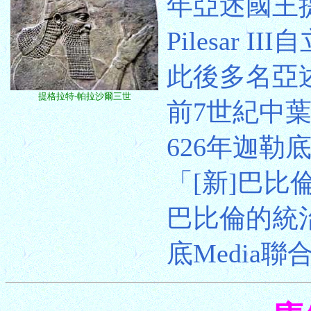
年亞述國王提格
Pilesar II
此後多名亞
提格拉特-帕拉沙爾三世
前7世紀中
626年迦勒底
「[新]巴比倫
巴比倫的統
底Media聯