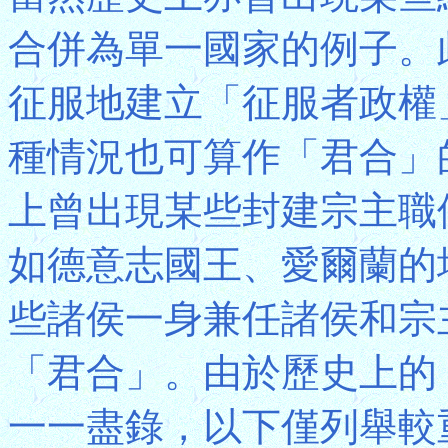
合併為單一國家的例子。
征服地建立「征服者政權
種情況也可算作「君合」
上曾出現某些封建宗主職
如德意志國王、愛爾蘭的塔
些諸侯一身兼任諸侯和宗
「君合」。由於歷史上的
一一盡錄，以下僅列舉較