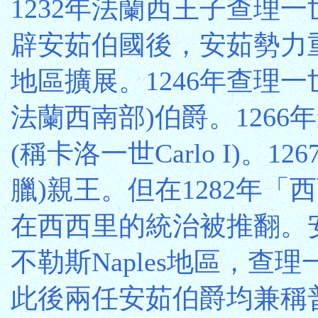
1232年法蘭西王子查理一世
辟安茹伯國後，安茹勢力
地區擴展。1246年查理一
法蘭西南部)伯爵。1266
(稱卡洛一世Carlo I)。1
臘)親王。但在1282年
在西西里的統治被推翻。
不勒斯Naples地區，查
此後兩任安茹伯爵均兼稱