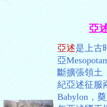
亞述 
亞述
是上古
亞Mesopo
斷擴張領土
紀亞述征服
Babylo