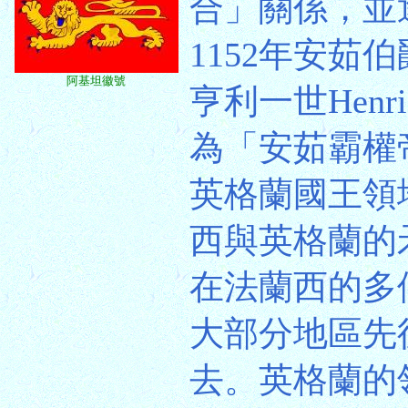
合」關係，並
1152年安茹伯
阿基坦徽號
亨利一世Henr
為「安茹霸權
英格蘭國王領
西與英格蘭的
在法蘭西的多
大部分地區先後
去。英格蘭的領