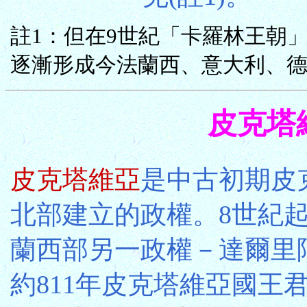
註1：但在9世紀「卡羅林王朝
逐漸形成今法蘭西、意大利、
皮克塔維亞
皮克塔維亞
是中古初期皮克
北部建立的政權。8世紀
蘭西部另一政權－達爾里阿達D
約811年皮克塔維亞國王君士坦