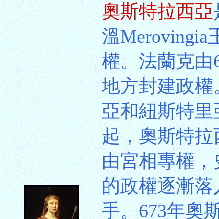
奧斯特拉西亞
溫Merovin
權。法蘭克由
地方封建政權
亞和紐斯特里亞N
起，奧斯特拉
由宮相專權，
的政權逐漸落入「
手。673年