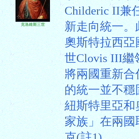
Childeric II兼
新走向統一。
克洛維斯三世
奧斯特拉西亞
世Clovis 
將兩國重新合
的統一並不穩
紐斯特里亞和
家族」在兩國
克(註1)。