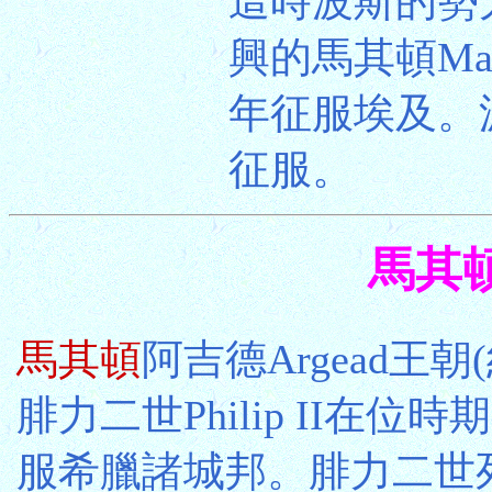
這時波斯的勢
興的馬其頓Ma
年征服埃及。
征服。
馬其頓 
馬其頓
阿吉德Argead王朝(
腓力二世Philip II在
服希臘諸城邦。腓力二世