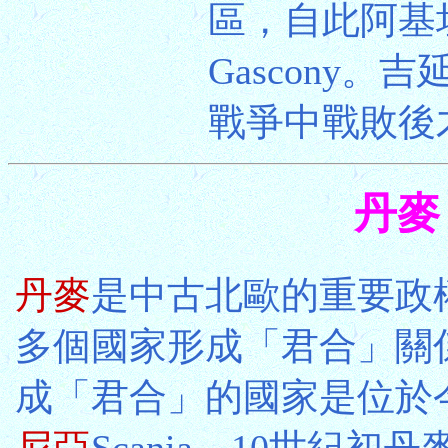
區，自此阿基坦
Gascony。
戰爭中戰敗後
丹麥 
丹麥
是中古北歐的重要政
多個國家形成「君合」關
成「君合」的國家是位於
尼亞
Scania。10世紀