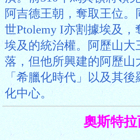
阿吉德王朝，奪取王位。
世Ptolemy I亦割據埃
埃及的統治權。阿歷山大
落，但他所興建的阿歷山
「希臘化時代」以及其後
化中心。
奧斯特拉西亞