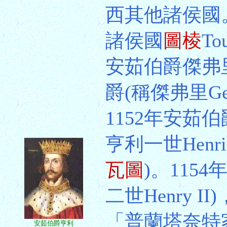
西其他諸侯國
諸侯國
圖棱
To
安茹伯爵傑弗里四
爵(稱傑弗里Ge
1152年安茹伯
亨利一世Henr
瓦圖
)。115
二世Henry I
「普蘭塔奈特
安茹伯爵亨利