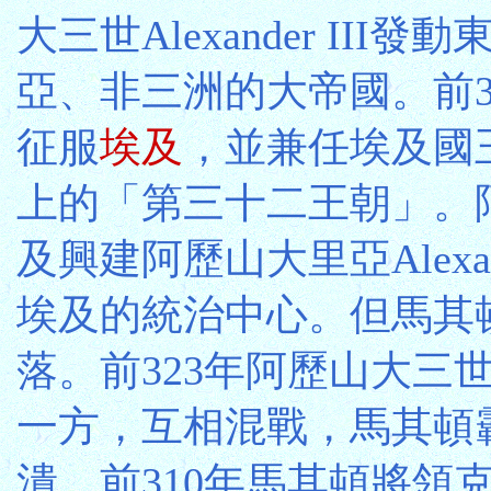
大三世Alexander II
亞、非三洲的大帝國。前3
征服
埃及
，並兼任埃及國
上的「第三十二王朝」。
及興建阿歷山大里亞Alexa
埃及的統治中心。但馬其
落。前323年阿歷山大三
一方，互相混戰，馬其頓
潰。前310年馬其頓將領克桑德