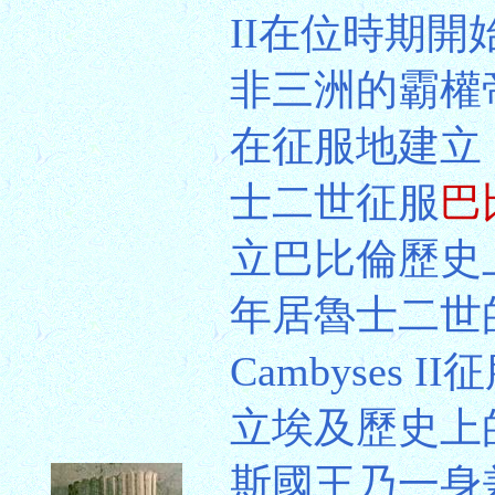
II在位時期
非三洲的霸權
在征服地建立
士二世征服
巴
立巴比倫歷史
年居魯士二世
Cambyses II
立埃及歷史上
斯國王乃一身