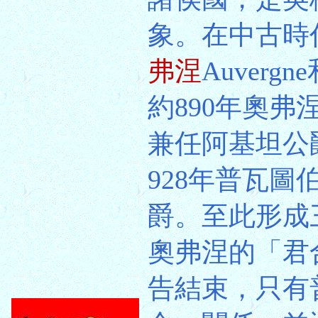
象。在中古時
弗涅
Auvergn
約890年奧弗涅伯
兼任阿基坦公爵(
928年普瓦圖
爵。至此形成
奧弗涅的「君
告結束，只有