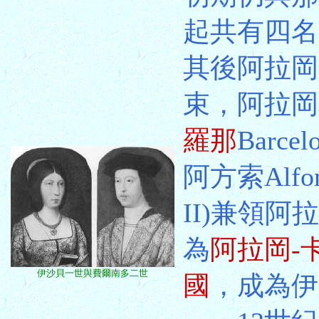
起共有四名
其後阿拉岡
束，阿拉岡
羅那
Barc
阿方索Alfo
II)兼領
為
阿拉岡-卡塔
伊沙貝一世與費爾南多二世
國
，成為伊