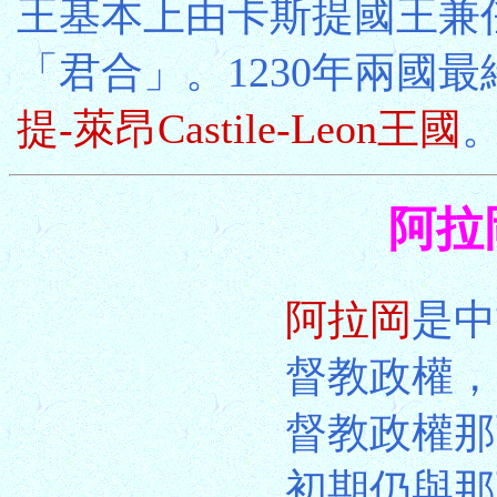
王基本上由卡斯提國王兼
「君合」。1230年兩國
提-萊昂Castile-Leon王國
阿拉岡
阿拉岡
是中
督教政權，
督教政權那瓦
初期仍與那