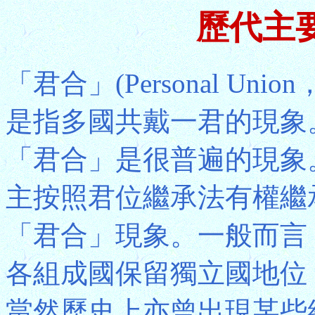
歷代主
「君合」(Personal U
是指多國共戴一君的現象
「君合」是很普遍的現象
主按照君位繼承法有權繼
「君合」現象。一般而言
各組成國保留獨立國地位
當然歷史上亦曾出現某些