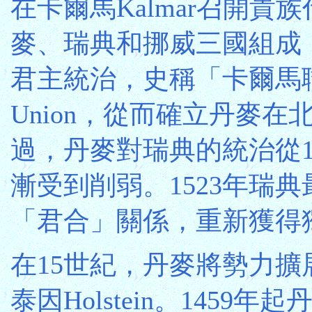
在卡爾馬Kalmar召開貴
麥、瑞典和挪威三國組成
君主統治，史稱「卡爾馬聯合
Union，從而確立丹麥
過，丹麥對瑞典的統治從
漸受到削弱。1523年瑞
「君合」關係，重新獲得
在15世紀，丹麥將勢力
泰因Holstein。1459