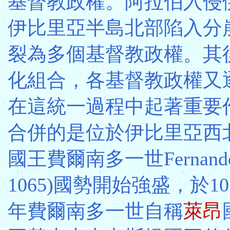
基督教政權。阿拉伯入侵
伊比里亞半島北部陷入分
裂為多個基督教政權。其
化組合，各基督教政權又
在這統一過程中起著重要
合併的是位於伊比里亞西北
國王費爾南多一世Fernando
1065)國勢開始強盛，於10
年費爾南多一世自稱
萊昂