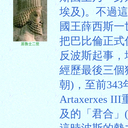
埃及)。不過這
國王薛西斯一世
把巴比倫正式
居魯士二世
反波斯起事，
經歷最後三個
朝)，至前34
Artaxerx
及的「君合」