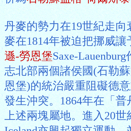
丹麥的勢力在19世紀走
麥在1814年被迫把挪威讓
遜-勞恩堡
Saxe-Laue
志北部兩個諸侯國(石勒蘇
恩堡)的統治嚴重阻礙德
發生沖突。1864年在「
上述兩塊屬地。進入20
Iceland亦興起獨立運動