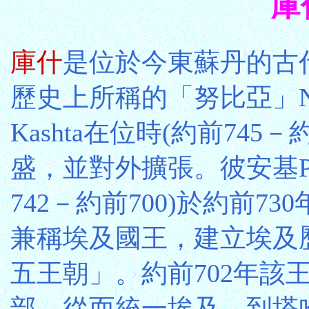
庫
庫什
是位於今東蘇丹的古
歷史上所稱的「努比亞」Nu
Kashta在位時(約前745
盛，並對外擴張。彼安基Pia
742－約前700)於約前73
兼稱埃及國王，建立埃及
五王朝」。約前702年該
部，從而統一埃及。到塔哈爾