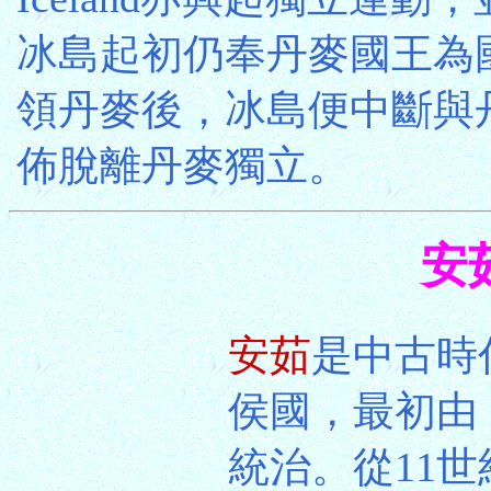
冰島起初仍奉丹麥國王為國
領丹麥後，冰島便中斷與丹
佈脫離丹麥獨立。
安茹
安茹
是中古時
侯國，最初由「普
統治。從11