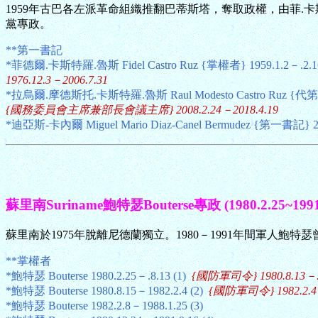
1959年古巴各左派革命組織推翻巴蒂斯塔，奪取政權，由菲.卡
黨專政。
**第一書記
*菲德爾.卡斯特羅.魯斯 Fidel Castro Ruz {掌權者} 1959.1.2－.2
1976.12.3－2006.7.31
*拉烏爾.摩德斯托.卡斯特羅.魯斯 Raul Modesto Castro Ruz {代第一書
{國務委員會主席兼部長會議主席} 2008.2.24－2018.4.19
*迪亞斯-卡內爾 Miguel Mario Diaz-Canel Bermudez {第一書記} 
蘇里南Suriname鮑特瑟Bouterse專政 (1980.2.25~1991.
蘇里南於1975年脫離尼德蘭獨立。1980－1991年間軍人鮑
**掌權者
*鮑特瑟 Bouterse 1980.2.25－.8.13 (1)
{國防軍司令} 1980.8.13－.
*鮑特瑟 Bouterse 1980.8.15－1982.2.4 (2)
{國防軍司令} 1982.2.4
*鮑特瑟 Bouterse 1982.2.8－1988.1.25 (3)