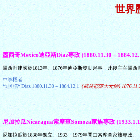
世界
墨西哥Mexico迪亞斯Diaz專政 (1880.11.30－1884.12.
墨西哥建國於1813年。1876年迪亞斯發動起事，此後主宰墨西
**掌權者
*迪亞斯 Diaz 1880.11.30－1884.12.1
{武裝部隊大元帥} 1876.11.23－
尼加拉瓜Nicaragua索摩查Somoza家族專政 (1933.1.1~1
尼加拉瓜於1838年獨立。1933－1979年間由索摩查家族專政。