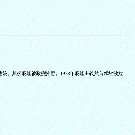
繼任總統。其後庇隆被政變推翻。1973年庇隆主義黨首領坎波拉