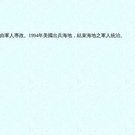
後繼續由軍人專政。1994年美國出兵海地，結束海地之軍人統治。