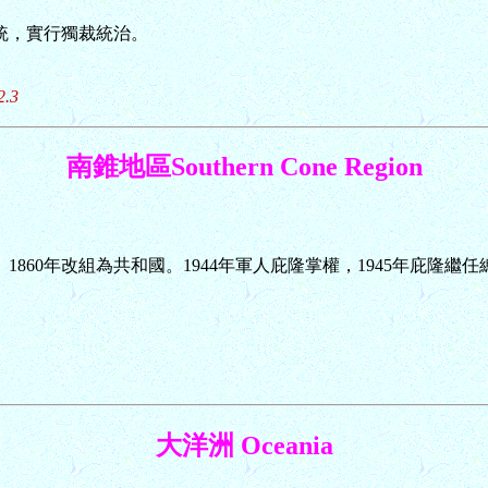
總統，實行獨裁統治。
2.3
南錐地區Southern Cone Region
。1860年改組為共和國。1944年軍人庇隆掌權，1945年庇隆
。
大洋洲 Oceania