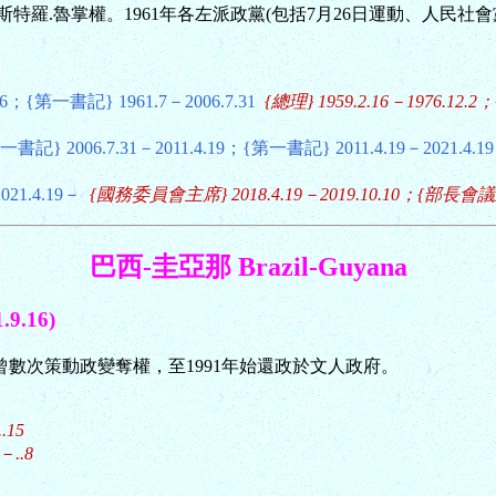
斯特羅.魯掌權。1961年各左派政黨(包括7月26日運動、人民社
.16；{第一書記} 1961.7－2006.7.31
{總理} 1959.2.16－1976.1
記} 2006.7.31－2011.4.19；{第一書記} 2011.4.19－2021.4.1
2021.4.19－
{國務委員會主席} 2018.4.19－2019.10.10；{部長會議主席}
巴西-圭亞那 Brazil-Guyana
9.16)
特瑟曾數次策動政變奪權，至1991年始還政於文人政府。
.15
－..8