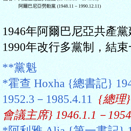
阿爾巴尼亞勞動黨 (1948.11－1990.12.11)
1946年阿爾巴尼亞共產
1990年改行多黨制，結
**黨魁
*霍查 Hoxha {總書記} 19
1952.3－1985.4.11
{總理} 
會議主席} 1946.1.1－1954.
*阿利雅 Alia {第一書記} 19