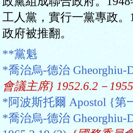
政黨組成聯合政府。194
工人黨，實行一黨專政。1
政府被推翻。
**黨魁
*喬治烏-德治 Gheorghiu-Dej
會議主席} 1952.6.2－1955.
*阿波斯托爾 Apostol {第一書
*喬治烏-德治 Gheorghiu-D