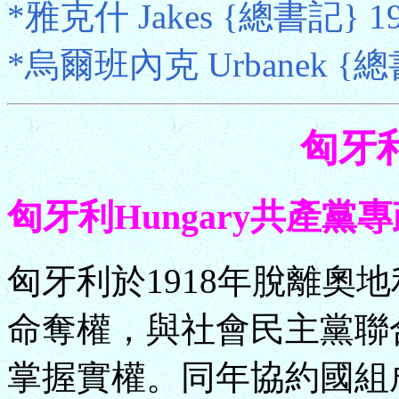
*雅克什 Jakes {總書記} 198
*烏爾班內克 Urbanek {總書記
匈牙利
匈牙利Hungary共產黨專政 (1
匈牙利於1918年脫離奧地
命奪權，與社會民主黨聯
掌握實權。同年協約國組