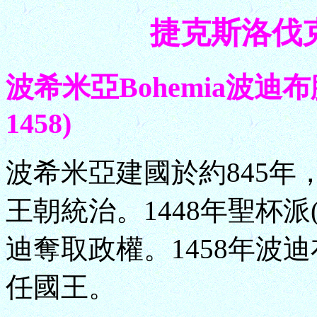
捷克斯洛伐克 C
波希米亞Bohemia波迪布臘迪
1458)
波希米亞建國於約845年，1
王朝統治。1448年聖杯
迪奪取政權。1458年波
任國王。