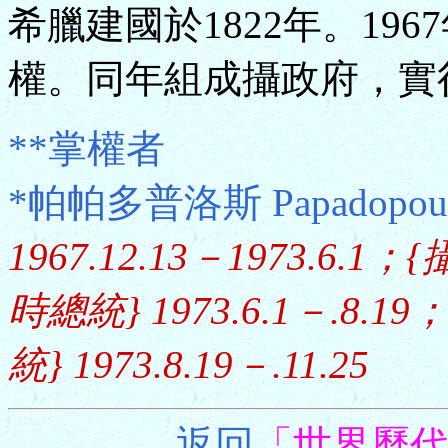
希臘建國於1822年。19
權。同年組成攝政府，實
**掌權者
*帕帕多普洛斯 Papadopoulo
1967.12.13－1973.6.1；{
時總統} 1973.6.1－.8.19；
統} 1973.8.19－.11.25
返回
「世界歷