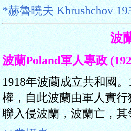
*赫魯曉夫 Khrushchov 1953
波蘭
波蘭Poland軍人專政 (1926.
1918年波蘭成立共和國。
權，自此波蘭由軍人實行獨
聯入侵波蘭，波蘭亡，其