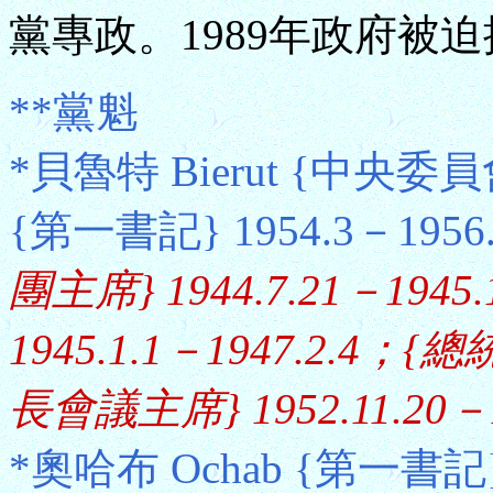
黨專政。1989年政府被
**黨魁
*貝魯特 Bierut {中央委員會
{第一書記} 1954.3－1956
團主席} 1944.7.21－1
1945.1.1－1947.2.4；{總統
長會議主席} 1952.11.20－1
*奧哈布 Ochab {第一書記} 1