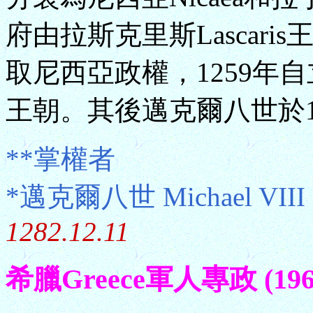
府由拉斯克里斯Lascari
取尼西亞政權，1259年
王朝。其後邁克爾八世於1
**掌權者
*邁克爾八世 Michael VIII
1282.12.11
希臘Greece軍人專政 (1967.