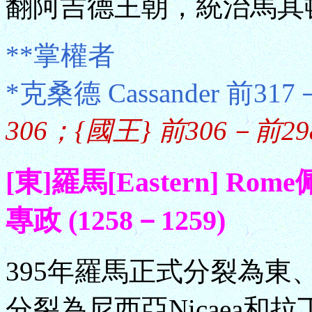
翻阿吉德王朝，統治馬其
**掌權者
*克桑德 Cassander 前31
306；{國王} 前306－前29
[東]羅馬[Eastern] Ro
專政 (1258－1259)
395年羅馬正式分裂為東、
分裂為尼西亞Nicaea和拉