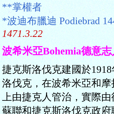
**掌權者
*波迪布臘迪 Podiebrad 1
1471.3.22
波希米亞Bohemia德意志人專政 
捷克斯洛伐克建國於1918
洛伐克，在波希米亞和摩
上由捷克人管治，實際由德
蘇聯和捷克斯洛伐克政府