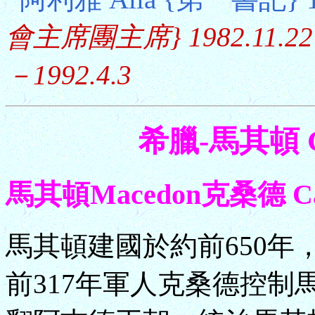
會主席團主席} 1982.11.22－
－1992.4.3
希臘-馬其頓 Gr
馬其頓Macedon克桑德 Cas
馬其頓建國於約前650年，
前317年軍人克桑德控制