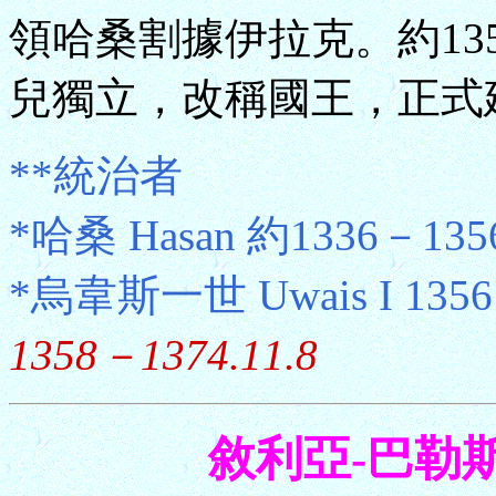
領哈桑割據伊拉克。約13
兒獨立，改稱國王，正式
**統治者
*哈桑 Hasan 約1336－135
*烏韋斯一世 Uwais I 13
1358－1374.11.8
敘利亞-巴勒斯坦 S