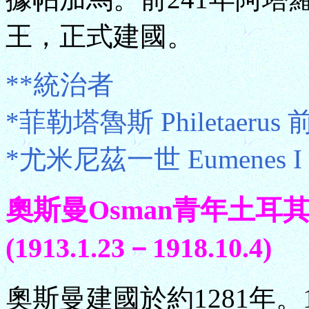
王，正式建國。
**統治者
*菲勒塔魯斯 Philetaerus 
*尤米尼茲一世 Eumenes I
奧斯曼Osman青年土耳其黨
(1913.1.23－1918.10.4)
奧斯曼建國於約1281年。