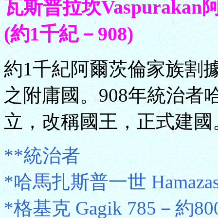
瓦斯普拉坎Vaspuraka
(約1千紀－908)
約1千紀阿爾茨倫家族割
之附庸國。908年統治者
立，改稱國王，正式建國
**統治者
*哈馬扎斯普一世 Hamazasp 
*格基克 Gagik 785－約80