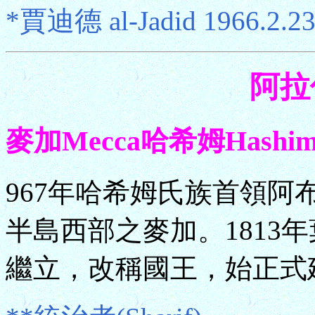
*賈迪德 al-Jadid 1966.2.2
阿拉伯
麥加Mecca哈希姆Hashim
967年哈希姆氏族首領阿
半島西部之麥加。1813年葉海亞
繼立，改稱國王，始正式