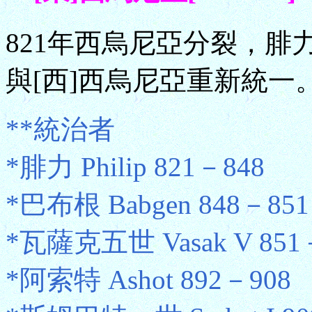
821年西烏尼亞分裂，腓力
與[西]西烏尼亞重新統一
**統治者
*腓力 Philip 821－848
*巴布根 Babgen 848－851
*瓦薩克五世 Vasak V 851
*阿索特 Ashot 892－908