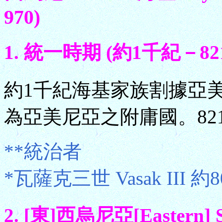
970)
1. 統一時期 (約1千紀－82
約1千紀海基家族割據亞
為亞美尼亞之附庸國。82
**統治者
*瓦薩克三世 Vasak III 約8
2. [東]西烏尼亞[Eastern] S