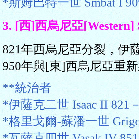
*斯姆巴特一世 Smbat I 9
3. [西]西烏尼亞[Western] 
821年西烏尼亞分裂，伊
950年與[東]西烏尼亞重
**統治者
*伊薩克二世 Isaac II 821
*格里戈爾-蘇潘一世 Grigor-S
*瓦薩克四世 Vasak IV 85