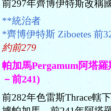
前297年齊博伊特斯改稱
**統治者
*齊博伊特斯 Ziboetes 前
約前279
帕加馬Pergamum阿塔羅斯
－前241)
前282年色雷斯Thrac
據帕加馬。前241年阿塔羅斯