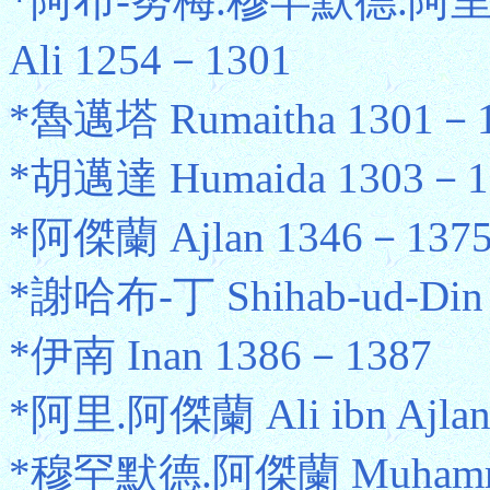
*阿布-努梅.穆罕默德.阿里 Ab
Ali 1254－1301
*魯邁塔 Rumaitha 1301－
*胡邁達 Humaida 1303－1
*阿傑蘭 Ajlan 1346－137
*謝哈布-丁 Shihab-ud-Din
*伊南 Inan 1386－1387
*阿里.阿傑蘭 Ali ibn Ajla
*穆罕默德.阿傑蘭 Muhammad 