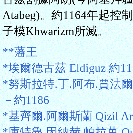
Atabeg)。約1164年
子模Khwarizm所滅。
**藩王
*埃爾德古茲 Eldiguz 約11
*努斯拉特.丁.阿布.賈法爾 Nusra
－約1186
*基齊爾.阿爾斯蘭 Qizil Ar
*庫特魯.因納赫.帕拉萬 Qutlugh