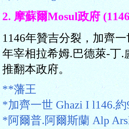
2. 摩蘇爾Mosul政府 (1146
1146年贊吉分裂，加齊一
年宰相拉希姆.巴德萊-丁.盧盧ar-
推翻本政府。
**藩王
*加齊一世 Ghazi I l146.約
*阿爾普.阿爾斯蘭 Alp Arsl