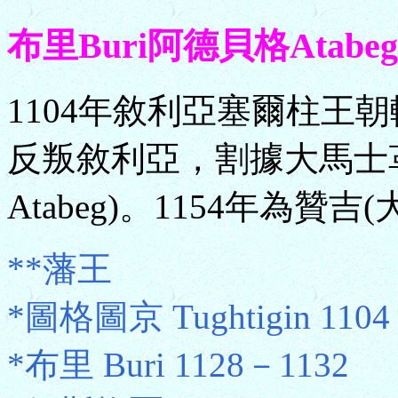
布里Buri阿德貝格Atabeg
1104年敘利亞塞爾柱王
反叛敘利亞，割據大馬士
Atabeg)。1154年為贊
**藩王
*圖格圖京 Tughtigin 1104
*布里 Buri 1128－1132