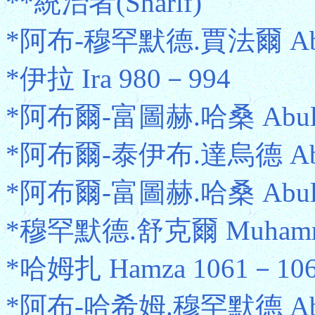
**統治者(Sharif)
*阿布-穆罕默德.賈法爾 Abu-M
*伊拉 Ira 980－994
*阿布爾-富圖赫.哈桑 Abul-Fut
*阿布爾-泰伊布.達烏德 Abul-
*阿布爾-富圖赫.哈桑 Abul-Fut
*穆罕默德.舒克爾 Muhammad
*哈姆扎 Hamza 1061－10
*阿布-哈希姆.穆罕默德 Abu-