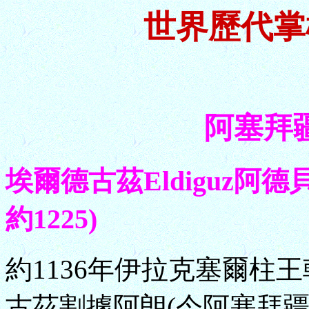
世界歷代掌
阿塞拜疆 
埃爾德古茲Eldiguz阿德貝
約1225)
約1136年伊拉克塞爾柱王
古茲割據阿朗(今阿塞拜疆