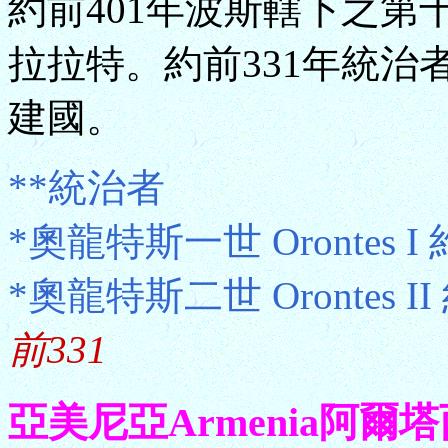
約前401年波斯轄下之
拉拉特。約前331年統
建國。
**統治者
*奧龍特斯一世 Orontes I
*奧龍特斯二世 Orontes I
前331
亞美尼亞Armenia阿爾塔