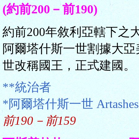
(約前200－前190)
約前200年敘利亞轄下之大亞美
阿爾塔什斯一世割據大亞
世改稱國王，正式建國。
**統治者
*阿爾塔什斯一世 Artashe
前190－前159