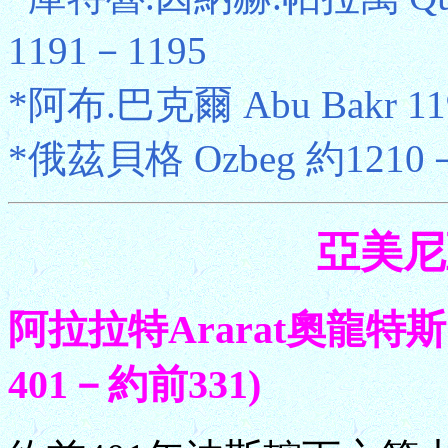
1191－1195
*阿布.巴克爾 Abu Bakr 1
*俄茲貝格 Ozbeg 約1210
亞美尼亞
阿拉拉特Ararat奧龍特斯
401－約前331)