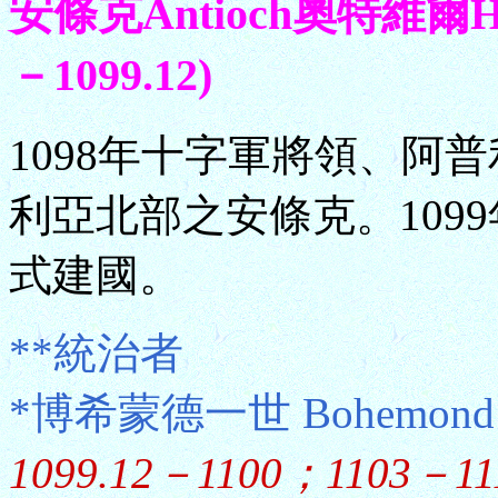
安條克Antioch奧特維爾Ha
－1099.12)
1098年十字軍將領、阿
利亞北部之安條克。109
式建國。
**統治者
*博希蒙德一世 Bohemond I
1099.12－1100；1103－111