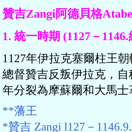
贊吉Zangi阿德貝格Atabe
1. 統一時期 (1127－1146.
1127年伊拉克塞爾柱王朝
總督贊吉反叛伊拉克，自稱藩王
年分裂為摩蘇爾和大馬士
**藩王
*贊吉 Zangi l127－1146.9.