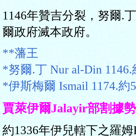
1146年贊吉分裂，努爾.
爾政府滅本政府。
**藩王
*努爾.丁 Nur al-Din 1146
*伊斯梅爾 Ismail 1174.約
賈萊伊爾Jalayir部割據勢力
約1336年伊兒轄下之羅