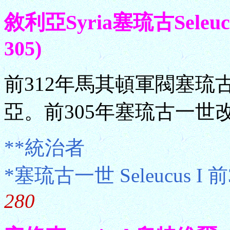
敘利亞Syria塞琉古Sele
305)
前312年馬其頓軍閥塞
亞。前305年塞琉古一世
**統治者
*塞琉古一世 Seleucus I 
280