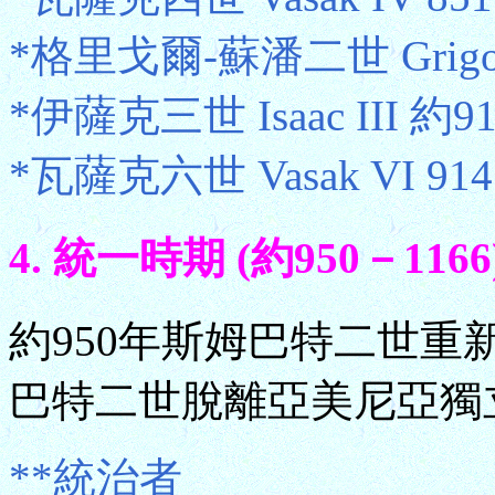
*格里戈爾-蘇潘二世 Grigor-S
*伊薩克三世 Isaac III 約9
*瓦薩克六世 Vasak VI 91
4. 統一時期 (約950－1166
約950年斯姆巴特二世重
巴特二世脫離亞美尼亞獨
**統治者