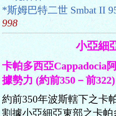
*斯姆巴特二世 Smbat II 
998
小亞細亞 
卡帕多西亞Cappadocia
據勢力 (約前350－前322)
約前350年波斯轄下之
割據小亞細亞東部之卡帕