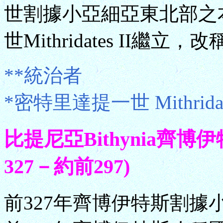
世割據小亞細亞東北部之
世Mithridates II繼
**統治者
*密特里達提一世 Mithridat
比提尼亞Bithynia齊博伊
327－約前297)
前327年齊博伊特斯割