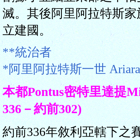
滅。其後阿里阿拉特斯家
立建國。
**統治者
*阿里阿拉特斯一世 Ariarat
本都Pontus密特里達提Mi
336－約前302)
約前336年敘利亞轄下之