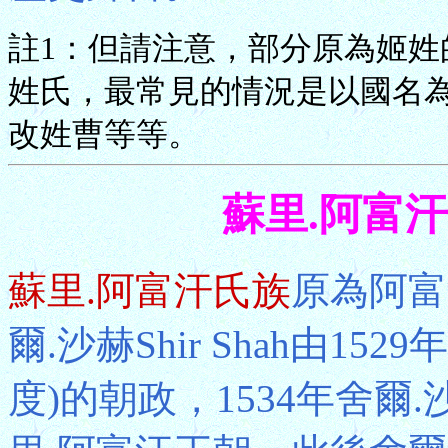
註1：但請注意，部分原為姬
姓氏，最常見的情況是以國名
改姓曹等等。
蘇里.阿富汗Su
蘇里.阿富汗氏族
原為阿富
爾.沙赫Shir Shah由15
度)的朝政，1534年舍