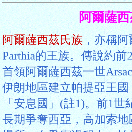
阿爾薩西茲
阿爾薩西茲氏族
，亦稱阿爾
Parthia的王族。傳說約前24
首領阿爾薩西茲一世Arsa
伊朗地區建立帕提亞王國
「安息國」(註1)。前1
長期爭奪西亞，高加索地