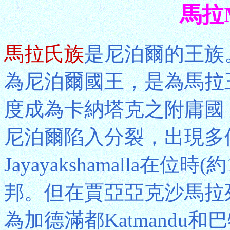
馬拉M
馬拉氏族
是尼泊爾的王族。約
為尼泊爾國王，是為馬拉王
度成為卡納塔克之附庸國，
尼泊爾陷入分裂，出現多
Jayayakshamalla在位
邦。但在賈亞亞克沙馬拉
為加德滿都Katmandu和巴