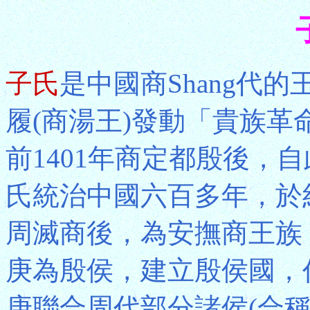
子氏
是中國商Shang代的
履(商湯王)發動「貴族革
前1401年商定都殷後，自
氏統治中國六百多年，於約
周滅商後，為安撫商王族
庚為殷侯，建立殷侯國，
庚聯合周代部分諸侯(合稱