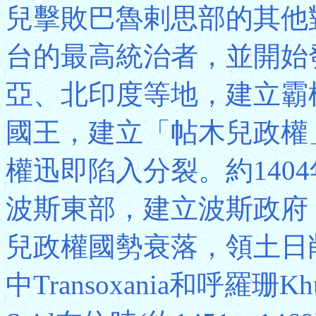
兒擊敗巴魯剌思部的其他
台的最高統治者，並開始
亞、北印度等地，建立霸權
國王，建立「帖木兒政權」
權迅即陷入分裂。約1404年王
波斯東部，建立波斯政府
兒政權國勢衰落，領土日削
中Transoxania和呼羅珊K