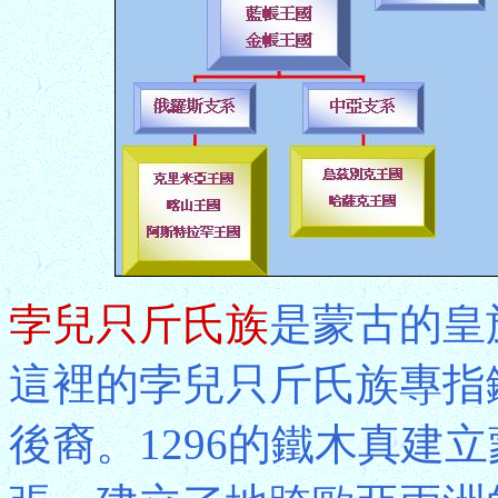
孛兒只斤氏族
是蒙古的皇
這裡的孛兒只斤氏族專指鐵木
後裔。1296的鐵木真建