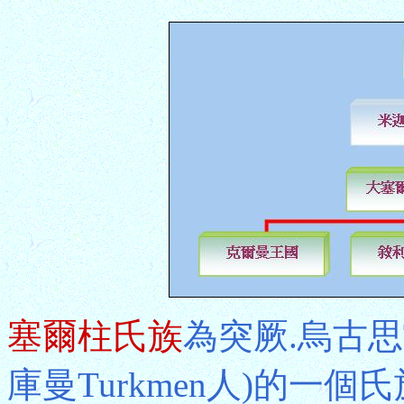
塞爾柱氏族
為突厥.烏古思Tu
庫曼Turkmen人)的一