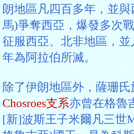
朗地區凡四百多年，並與西
馬)爭奪西亞，爆發多次
征服西亞、北非地區，並入
年為阿拉伯所滅。
除了伊朗地區外，薩珊氏
Chosroes支系
亦曾在格魯吉
[新]波斯王子米爾凡三世Mi