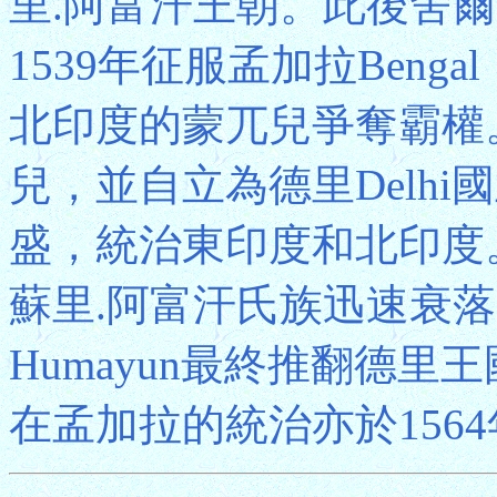
里.阿富汗王朝。此後舍
1539年征服孟加拉Ben
北印度的蒙兀兒爭奪霸權。
兒，並自立為德里Delh
盛，統治東印度和北印度。
蘇里.阿富汗氏族迅速衰落
Humayun最終推翻德
在孟加拉的統治亦於156