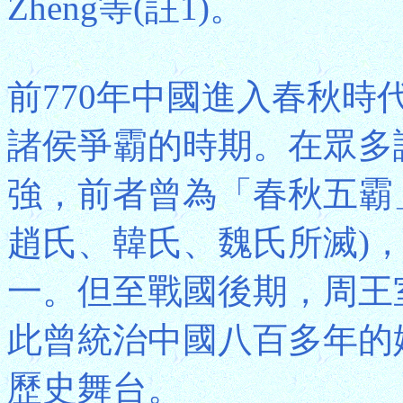
Zheng等(註1)。
前770年中國進入春秋
諸侯爭霸的時期。在眾多
強，前者曾為「春秋五霸
趙氏、韓氏、魏氏所滅)
一。但至戰國後期，周王
此曾統治中國八百多年的
歷史舞台。