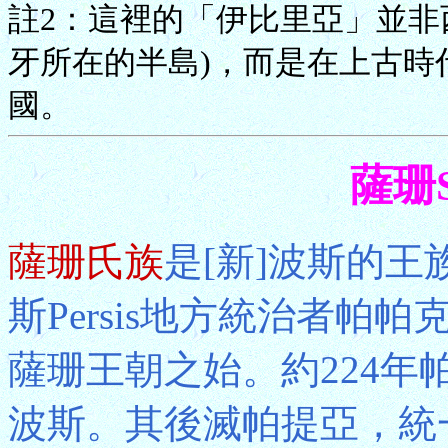
註2：這裡的「伊比里亞」並非
牙所在的半島)，而是在上古時代
國。
薩珊S
薩珊氏族
是[新]波斯的王
斯Persis地方統治者帕帕
薩珊王朝之始。約224年
波斯。其後滅帕提亞，統