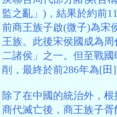
監之亂」)，結果於約前1
前商王族子啟(微子)為宋
王族。此後宋侯國成為周
二諸侯」之一。但至戰國
削，最終於前286年為[
除了在中國的統治外，根據
商代滅亡後，商王族子胥