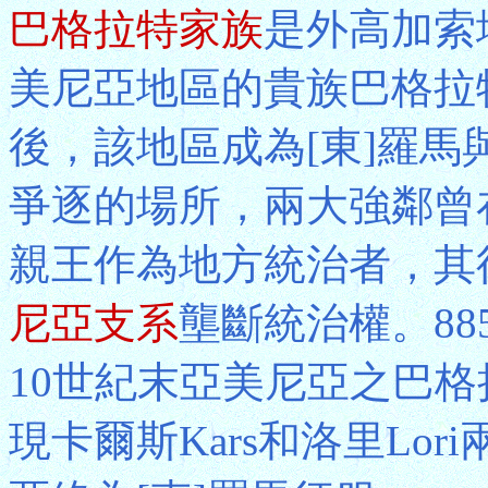
巴格拉特家族
是外高加索
美尼亞地區的貴族巴格拉特B
後，該地區成為[東]羅馬與
爭逐的場所，兩大強鄰曾
親王作為地方統治者，其
尼亞支系
壟斷統治權。8
10世紀末亞美尼亞之巴
現卡爾斯Kars和洛里Lo