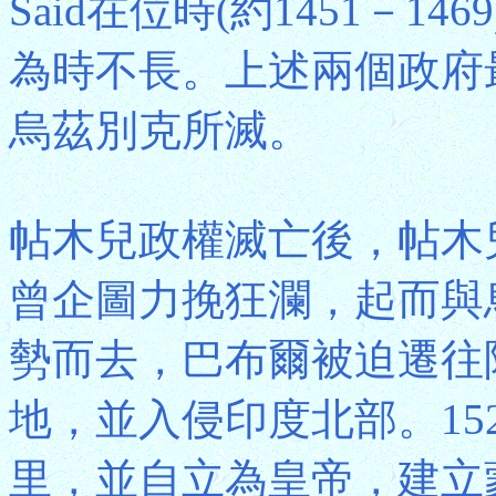
Said在位時(約1451－
為時不長。上述兩個政府
烏茲別克所滅。
帖木兒政權滅亡後，帖木兒
曾企圖力挽狂瀾，起而與
勢而去，巴布爾被迫遷往阿
地，並入侵印度北部。15
里，並自立為皇帝，建立蒙