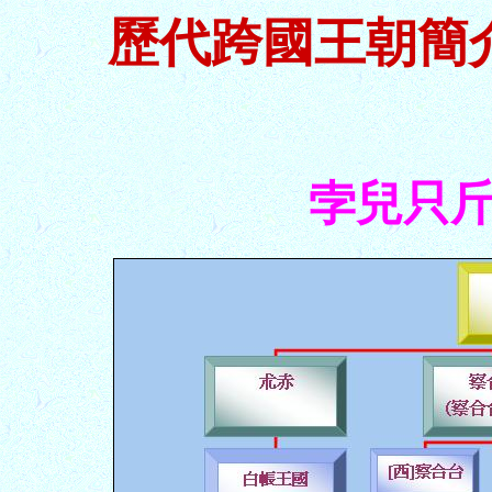
歷代跨國王朝簡介
孛兒只斤B