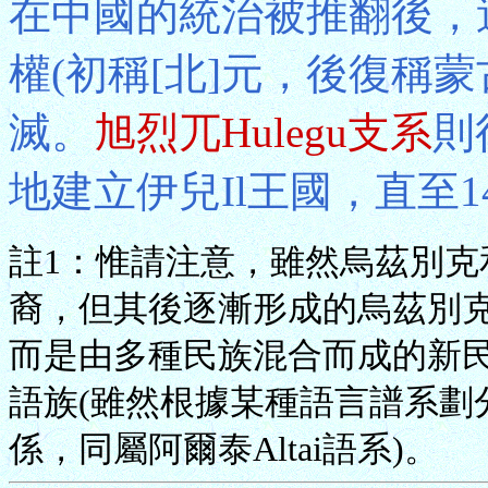
在中國的統治被推翻後，
權(初稱[北]元，後復稱蒙
滅。
旭烈兀Hulegu支系
則
地建立伊兒Il王國，直至
註1：惟請注意，雖然烏茲別
裔，但其後逐漸形成的烏茲別
而是由多種民族混合而成的新民
語族(雖然根據某種語言譜系劃
係，同屬阿爾泰Altai語系)。