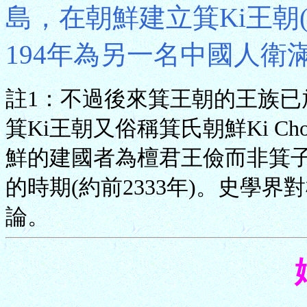
島，在朝鮮建立箕Ki王朝
194年為另一名中國人衛
註1：不過後來箕王朝的王族
箕Ki王朝又俗稱箕氏朝鮮Ki C
鮮的建國者為檀君王儉而非箕
的時期(約前2333年)。史學
論。