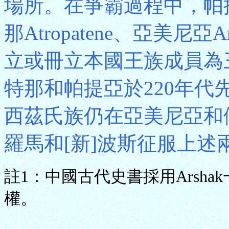
場所。在爭霸過程中，帕
那Atropatene、亞美尼亞A
立或冊立本國王族成員為
特那和帕提亞於220年代
西茲氏族仍在亞美尼亞和
羅馬和[新]波斯征服上述
註1：中國古代史書採用Arsh
權。