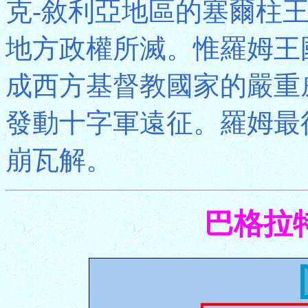
克-敘利亞地區的塞爾柱王
地方政權所滅。惟羅姆王
成西方基督教國家的嚴重
發動十字軍遠征。羅姆最
崩瓦解。
巴格拉特