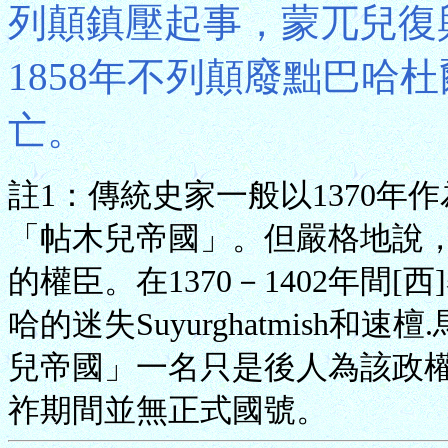
列顛鎮壓起事，蒙兀兒復
1858年不列顛廢黜巴哈
亡。
註1：傳統史家一般以1370
「帖木兒帝國」。但嚴格地說，在
的權臣。在1370－1402年間
哈的迷失Suyurghatmish和速檀
兒帝國」一名只是後人為該政
祚期間並無正式國號。