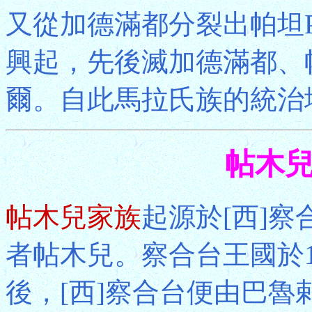
又從加德滿都分裂出帕坦Pat
興起，先後滅加德滿都、
爾。自此馬拉氏族的統治
帖木兒
帖木兒家族
起源於[西]察合台[
者帖木兒。察合台王國於1
後，[西]察合台便由巴魯剌思