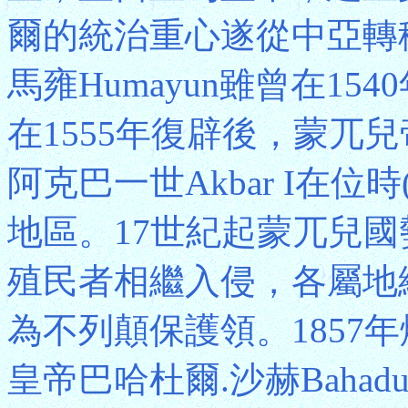
爾的統治重心遂從中亞轉
馬雍Humayun雖曾在1
在1555年復辟後，蒙兀
阿克巴一世Akbar I在位時
地區。17世紀起蒙兀兒
殖民者相繼入侵，各屬地
為不列顛保護領。1857
皇帝巴哈杜爾.沙赫Bahad