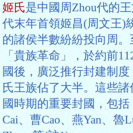
姬氏
是中國周Zhou代的
代末年首領姬昌(周文王
的諸侯半數紛紛投向周。
「貴族革命」，於約前11
國後，廣泛推行封建制度
氏王族佔了大半。這些諸
國時期的重要封國，包括：康
Cai、曹Cao、燕Yan、魯L