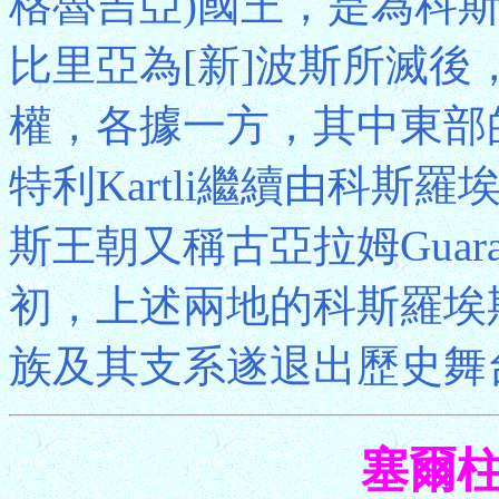
格魯吉亞)國王，是為科斯
比里亞為[新]波斯所滅
權，各據一方，其中東部的卡
特利Kartli繼續由科斯
斯王朝又稱古亞拉姆Guar
初，上述兩地的科斯羅埃
族及其支系遂退出歷史舞
塞爾柱S