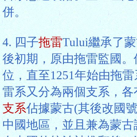
併。
4. 四子
拖雷
Tului繼承
後初期，原由拖雷監國。但
位，直至1251年始由拖雷
雷系又分為兩個支系，各
支系
佔據蒙古(其後改國號
中國地區，並且兼為蒙古諸