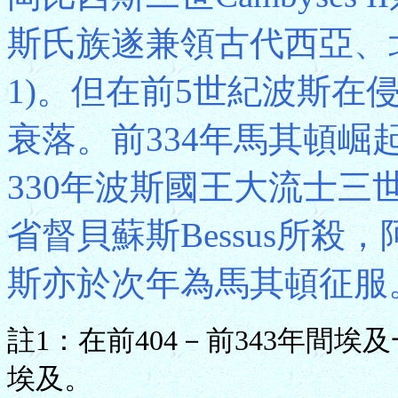
斯氏族遂兼領古代西亞、
1)。但在前5世紀波斯在
衰落。前334年馬其頓
330年波斯國王大流士三世Dar
省督貝蘇斯Bessus所
斯亦於次年為馬其頓征服
註1：在前404－前343年間埃
埃及。