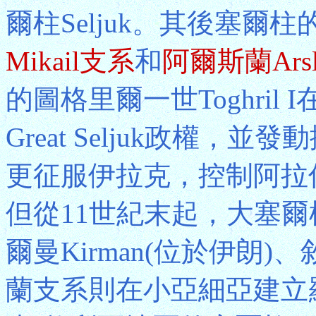
爾柱Seljuk。其後塞爾
Mikail支系
和
阿爾斯蘭Ars
的圖格里爾一世Toghri
Great Seljuk政權，
更征服伊拉克，控制阿拉
但從11世紀末起，大塞
爾曼Kirman(位於伊朗
蘭支系則在小亞細亞建立