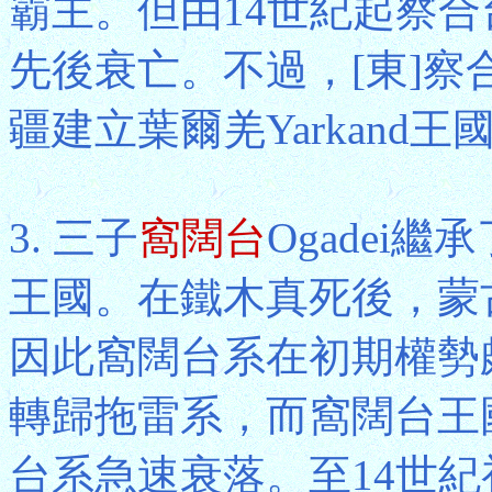
霸主。但由14世紀起察
先後衰亡。不過，[東]
疆建立葉爾羌Yarkand
3. 三子
窩闊台
Ogadei
王國。在鐵木真死後，蒙
因此窩闊台系在初期權勢頗
轉歸拖雷系，而窩闊台王
台系急速衰落。至14世