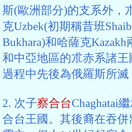
斯(歐洲部分)的支系外
克Uzbek(初期稱昔班Sh
Bukhara)和哈薩克Kaz
和中亞地區的朮赤系諸王
過程中先後為俄羅斯所滅
2. 次子
察合台
Chagha
合台王國。其後裔在吞併