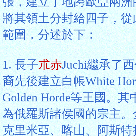
張，建立了地跨歐亞兩洲的
將其領土分封給四子，從
範圍，分述於下：
1. 長子
朮赤
Juchi繼承
裔先後建立白帳White Hor
Golden Horde等王
為俄羅斯諸侯國的宗主。
克里米亞、喀山、阿斯特