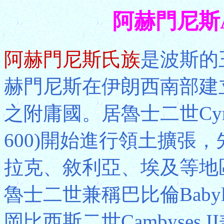
阿赫門尼斯Ac
阿赫門尼斯氏族
是波斯的
赫門尼斯在伊朗西南部建立
之附庸國。居魯士二世Cyru
600)開始進行領土擴張
拉克、敘利亞、埃及等地
魯士二世兼稱巴比倫Baby
岡比西斯二世Cambyses