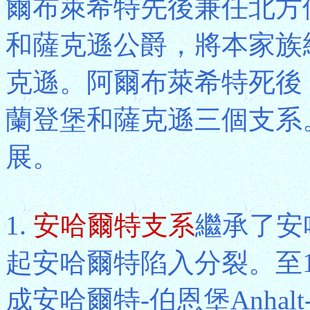
爾布萊希特先後兼任北方侯
和薩克遜公爵，將本家族
克遜。阿爾布萊希特死後
蘭登堡和薩克遜三個支系
展。
1.
安哈爾特支系
繼承了安
起安哈爾特陷入分裂。至
成安哈爾特-伯恩堡Anhalt-