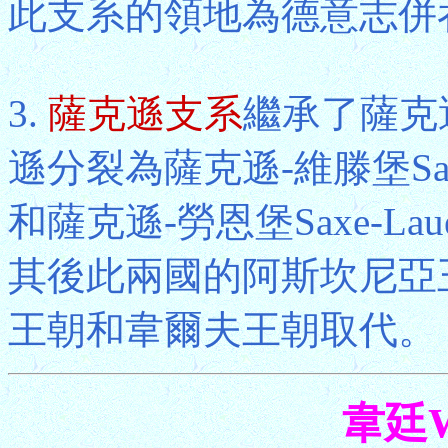
此支系的領地為德意志併
3.
薩克遜支系
繼承了薩克
遜分裂為薩克遜-維滕堡Saxe-
和薩克遜-勞恩堡Saxe-La
其後此兩國的阿斯坎尼亞王
王朝和韋爾夫王朝取代。
韋廷W