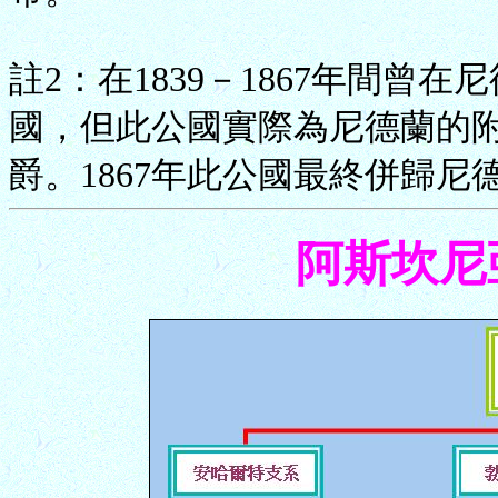
註2：在1839－1867年間曾在
國，但此公國實際為尼德蘭的
爵。1867年此公國最終併歸尼
阿斯坎尼亞