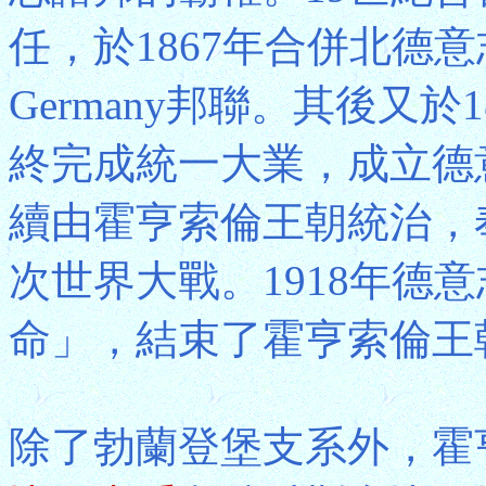
任，於1867年合併北德意
Germany邦聯。其後又
終完成統一大業，成立德
續由霍亨索倫王朝統治，
次世界大戰。1918年德
命」，結束了霍亨索倫王
除了勃蘭登堡支系外，霍