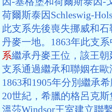
因-塞格堡和荷爾斯泰因-
荷爾斯泰因Schleswig-H
此支系先後喪失挪威和石
丹麥一地。1863年此支
系
繼承丹麥王位，該王朝
支系通過繼承和聯姻在歐
1863和1905年分別繼承
20世紀，希臘的格呂克
溫莎Windsor王室建立聯