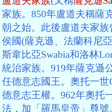
盧道夫家族
(又稱
薩克遜Sa
家族。850年盧道夫稱薩克
朝之始。此後盧道夫家族
侯國(薩克遜、法蘭科尼亞Fra
斯韋比亞Swabia和洛林L
統治家族。919年薩克遜公爵
任德意志國王。奧托一世Ott
德意志王權。962年奧
法，加「羅馬皇帝」尊號