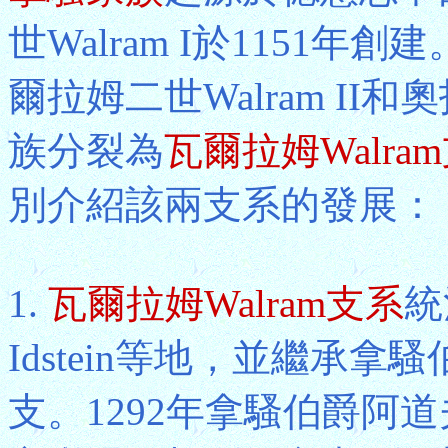
世Walram I於1151年
爾拉姆二世Walram II和
族分裂為
瓦爾拉姆Walra
別介紹該兩支系的發展：
1.
瓦爾拉姆Walram支系
統
Idstein等地，並繼承
支。1292年拿騷伯爵阿道