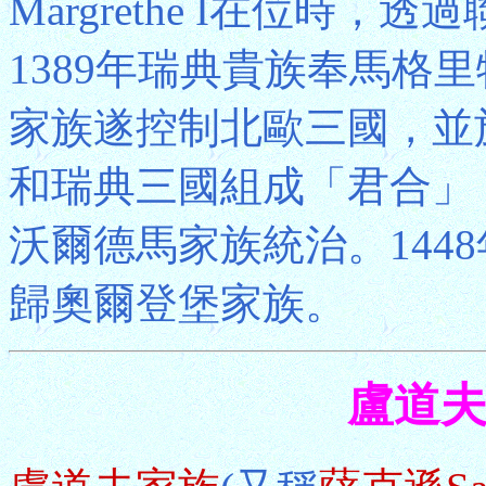
Margrethe I在位時，
1389年瑞典貴族奉馬格
家族遂控制北歐三國，並於
和瑞典三國組成「君合」，
沃爾德馬家族統治。144
歸奧爾登堡家族。
盧道夫L