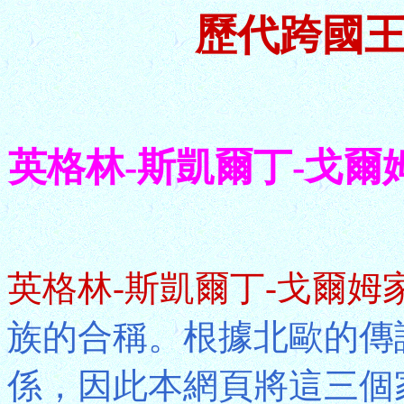
歷代跨國王
英格林-斯凱爾丁-戈爾姆Yng
英格林-斯凱爾丁-戈爾姆
族的合稱。根據北歐的傳
係，因此本網頁將這三個