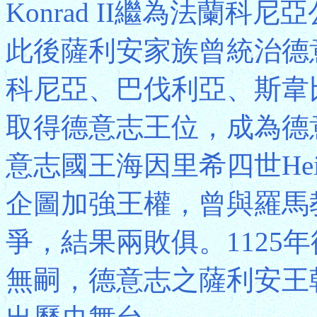
Konrad II繼為法蘭
此後薩利安家族曾統治德
科尼亞、巴伐利亞、斯韋比
取得德意志王位，成為德
意志國王海因里希四世Heinri
企圖加強王權，曾與羅馬
爭，結果兩敗俱。1125
無嗣，德意志之薩利安王