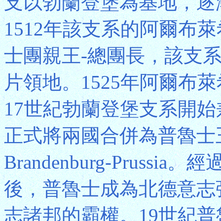
支以勃蘭登堡為基地，逐
1512年該支系的阿爾布萊希特
士團親王-總團長，該支
片領地。1525年阿爾布萊希
17世紀勃蘭登堡支系開始
正式將兩國合併為普魯士
Brandenburg-Prus
後，普魯士成為北德意志
志諸邦的霸權。19世紀