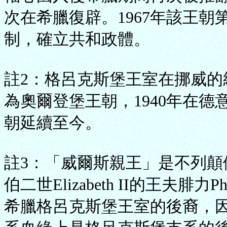
次在希臘復辟。1967年該王
制，確立共和政體。
註2：格呂克斯堡王室在挪威
為奧爾登堡王朝，1940年在德
朝延續至今。
註3：「威爾斯親王」是不列
伯二世Elizabeth II的王夫腓力P
希臘格呂克斯堡王室的後裔，因此