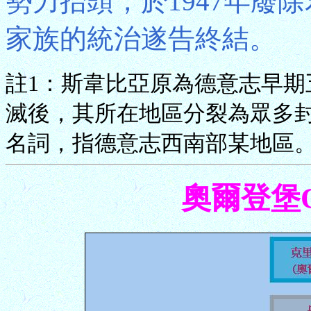
勢力抬頭，於1947年廢
家族的統治遂告終結。
註1：斯韋比亞原為德意志早期
滅後，其所在地區分裂為眾多
名詞，指德意志西南部某地區
奧爾登堡Ol