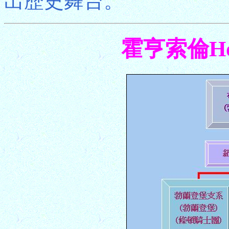
出歷史舞台。
霍亨索倫Hoh