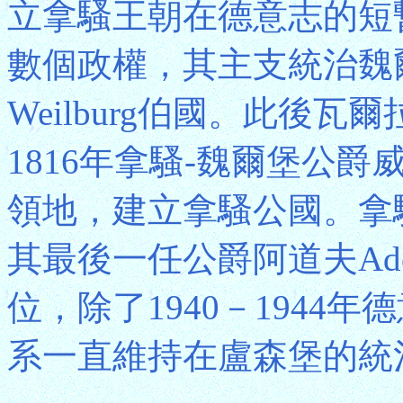
立拿騷王朝在德意志的短暫
數個政權，其主支統治魏爾堡
Weilburg伯國。此後
1816年拿騷-魏爾堡公爵威
領地，建立拿騷公國。拿騷
其最後一任公爵阿道夫Ado
位，除了1940－1944
系一直維持在盧森堡的統