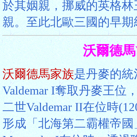
於其姻親，挪威的英格林
親。至此北歐三國的早期
沃爾德馬V
沃爾德馬家族
是丹麥的統
Valdemar I奪取丹
二世Valdemar II在位時
形成「北海第二霸權帝國