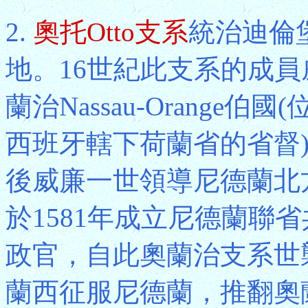
2.
奧托Otto支系
統治迪倫堡D
地。16世紀此支系的成員威廉
蘭治Nassau-Orange
西班牙轄下荷蘭省的省督
後威廉一世領導尼德蘭北
於1581年成立尼德蘭聯
政官，自此奧蘭治支系世襲統
蘭西征服尼德蘭，推翻奧蘭