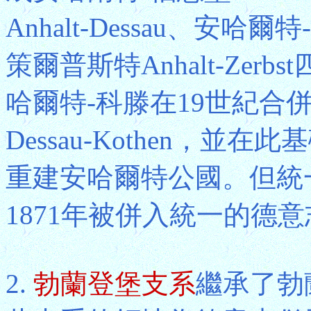
Anhalt-Dessau、安哈爾特
策爾普斯特Anhalt-Zer
哈爾特-科滕在19世紀合併為
Dessau-Kothen，
重建安哈爾特公國。但統
1871年被併入統一的德
2.
勃蘭登堡支系
繼承了勃