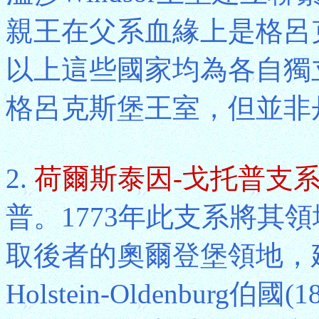
親王在父系血緣上是格呂克
以上這些國家均為各自獨
格呂克斯堡王室，但並非
2.
荷爾斯泰因-戈托普支
普。1773年此支系將其
取後者的奧爾登堡領地，
Holstein-Oldenbur