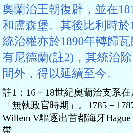
奧蘭治王朝復辟，並在18
和盧森堡。其後比利時於1
統治權亦於1890年轉歸
有尼德蘭(註2)，其統治除
間外，得以延續至今。
註1：16－18世紀奧蘭治支
「無執政官時期」。1785－1
Willem V驅逐出首都海牙H
帶。