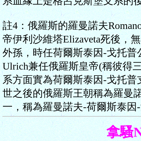
系血緣上是格呂克斯堡支系的
註4：俄羅斯的羅曼諾夫Romano
帝伊利沙維塔Elizaveta死後，
外孫，時任荷爾斯泰因-戈托普公爵的
Ulrich兼任俄羅斯皇帝(稱彼得三
系方面實為荷爾斯泰因-戈托普
世之後的俄羅斯王朝稱為羅曼
一，稱為羅曼諾夫-荷爾斯泰因
拿騷N