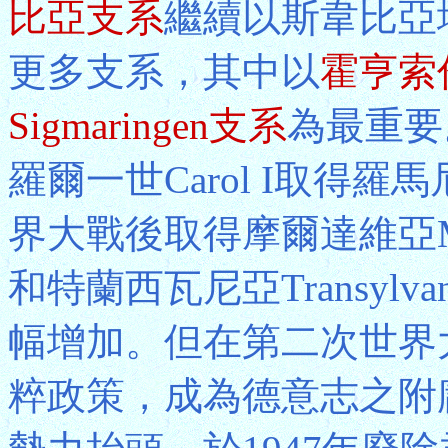
比亞支系
繼續以斯韋比亞
更多支系，其中以
霍亨索倫
Sigmaringen支系
為最重要
羅爾一世Carol I取得
界大戰後取得摩爾達維亞Mold
和特蘭西瓦尼亞Transyl
幅增加。但在第二次世界
粹政策，成為德意志之附