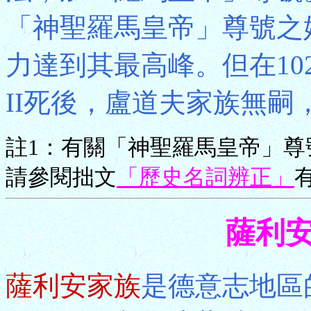
「神聖羅馬皇帝」尊號之始
力達到其最高峰。但在1024
II死後，盧道夫家族無嗣
註1：有關「神聖羅馬皇帝」
請參閱拙文
「歷史名詞辨正」
薩利安S
薩利安家族
是德意志地區