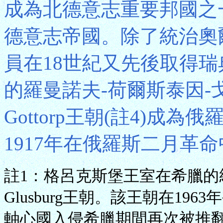
成為北德意志重要邦國之一
德意志帝國。除了統治奧
員在18世紀又先後取得
的羅曼諾夫-荷爾斯泰因-戈托普R
Gottorp王朝(註4)成
1917年在俄羅斯二月革
註1：格呂克斯堡王室在希臘
Glusburg王朝。該王朝在196
軸心國入侵希臘期間再次被推翻