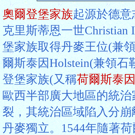
奧爾登堡家族
起源於德意
克里斯蒂恩一世Christian
堡家族取得丹麥王位(兼領
爾斯泰因Holstein(兼領石
登堡家族(又稱
荷爾斯泰
歐西半部廣大地區的統治
裂，其統治區域陷入分崩離
丹麥獨立。1544年隨著