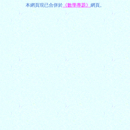
本網頁現已合併於
《數學專題》
網頁。