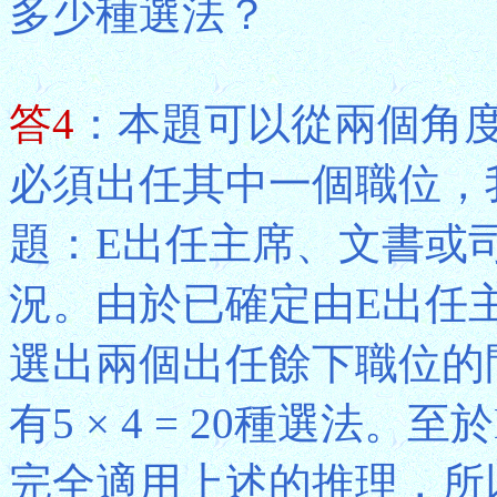
多少種選法？
答4
：本題可以從兩個角
必須出任其中一個職位，
題：E出任主席、文書或
況。由於已確定由E出任
選出兩個出任餘下職位的
有5 × 4 = 20種選法
完全適用上述的推理，所