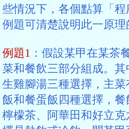
些情況下，各個點算「程
例題可清楚說明此一原理
例題1
：假設某甲在某茶
菜和餐飲三部分組成。其
生雞腳湯三種選擇，主菜
飯和餐蛋飯四種選擇，餐
檸檬茶、阿華田和好立克