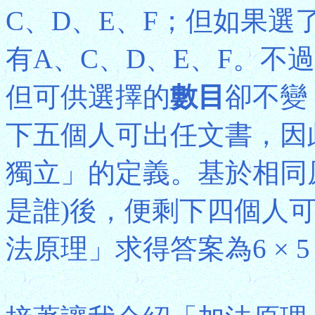
C、D、E、F；但如果選
有A、C、D、E、F。不
但可供選擇的
數目
卻不變
下五個人可出任文書，因
獨立」的定義。基於相同
是誰)後，便剩下四個人
法原理」求得答案為6 × 5 ×