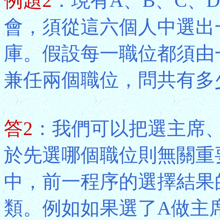
例題2
：現有A、B、C、
會，須從這六個人中選出
庫。假設每一職位都須由
兼任兩個職位，問共有多
答2
：我們可以把選主席、
於先選哪個職位則無關重
中，前一程序的選擇結果
類。例如如果選了A做主