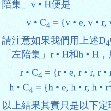
陪集」v • H便是
v • C
= {v • e, v • r, 
4
請注意如果我們用上述D
4
「左陪集」r • H和h • 
r • C
= {r • e, r • r, r • 
4
h • C
= {h • e, h • r, h • r
4
以上結果其實只是以下定理