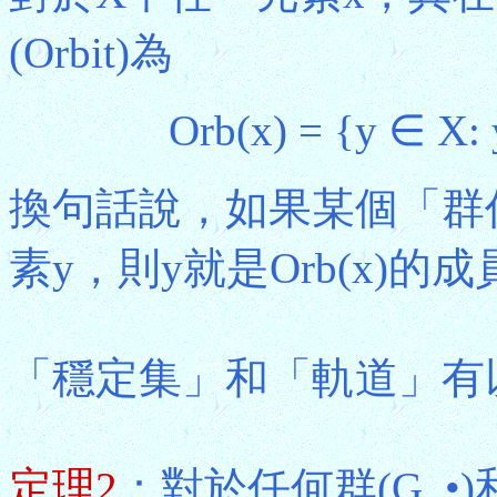
(Orbit)為
Orb(x) = {y ∈ X
換句話說，如果某個「群作
素y，則y就是Orb(x)的成
「穩定集」和「軌道」有
定理2
：對於任何群(G, •