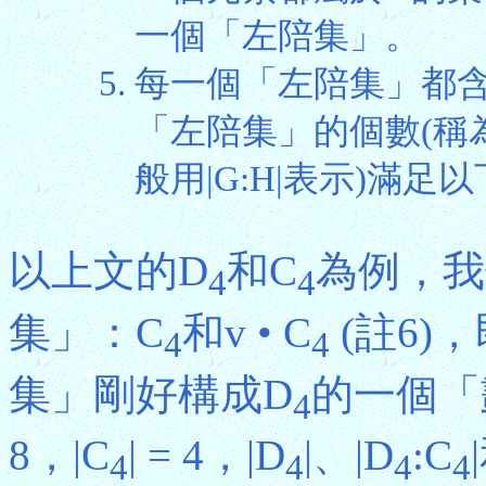
一個「左陪集」。
每一個「左陪集」都
「左陪集」的個數(稱為
般用|G:H|表示)滿足以下等式
以上文的D
和C
為例，我
4
4
集」：C
和v • C
(註6)，
4
4
集」剛好構成D
的一個「
4
8，|C
| = 4，|D
|、|D
:C
4
4
4
4