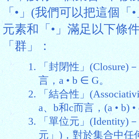
「•」(我們可以把這個「
元素和「•」滿足以下條件，
「群」：
「封閉性」(Closur
言，a • b ∈ G。
「結合性」(Associa
a、b和c而言，(a • b) • c 
「單位元」(Identit
元」)，對於集合中任何元素a而