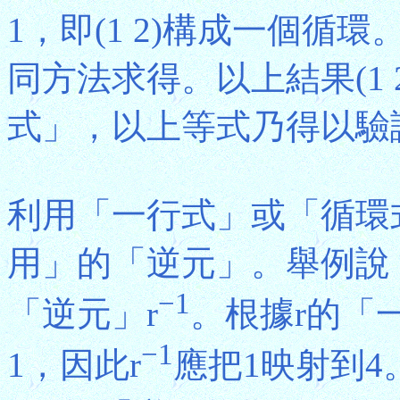
1，即(1 2)構成一個循
同方法求得。以上結果(1 2
式」，以上等式乃得以驗
利用「一行式」或「循環
用」的「逆元」。舉例說
−1
「逆元」r
。根據r的「一行
−1
1，因此r
應把1映射到4