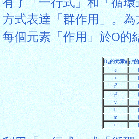
有了「一行式」和「循環
方式表達「群作用」。為
每個元素「作用」於O的
D
的元素g
g*
4
e
r
2
r
3
r
v
h
m
n