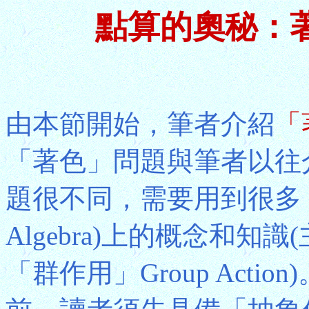
點算的奧秘：
由本節開始，筆者介紹
「
「著色」問題與筆者以往
題很不同，需要用到很多「抽象
Algebra)上的概念和知識(
「群作用」Group Act