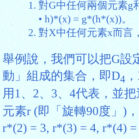
對G中任何兩個元素g和
• h)*(x) = g*(h*(x))。
對X中任何元素x而言，e*
舉例說，我們可以把G設
動」組成的集合，即D
，
4
用1、2、3、4代表，並
元素r (即「旋轉90度」)，我
r*(2) = 3, r*(3) = 4, r*(4) 