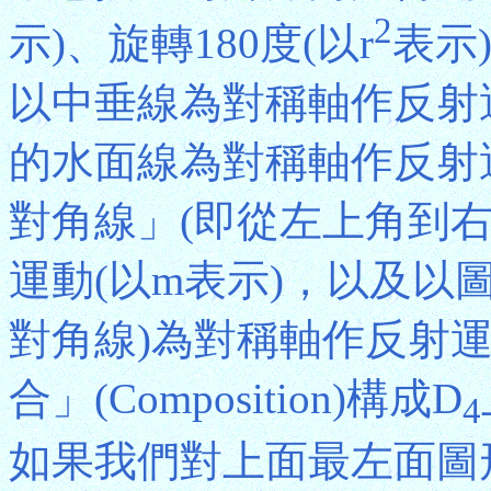
2
示)、旋轉180度(以r
表示)
以中垂線為對稱軸作反射運
的水面線為對稱軸作反射運
對角線」(即從左上角到
運動(以m表示)，以及以
對角線)為對稱軸作反射運
合」(Composition)構成D
4
如果我們對上面最左面圖