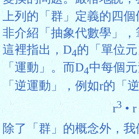
上列的「群」定義的四個
非介紹「抽象代數學」，
這裡指出，D
的「單位元
4
「運動」。而D
中每個元
4
「逆運動」，例如r的「逆
3
r
• r 
除了「群」的概念外，我