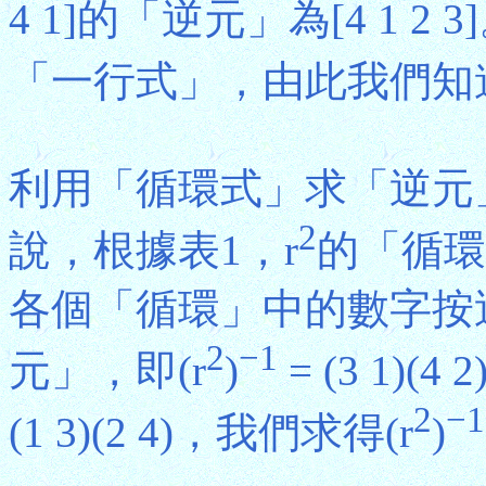
4 1]的「逆元」為[4 1 2 3
「一行式」，由此我們知
利用「循環式」求「逆元
2
說，根據表1，r
的「循環式
各個「循環」中的數字按
2
−1
元」，即(r
)
= (3 1)(
2
−1
(1 3)(2 4)，我們求得(r
)