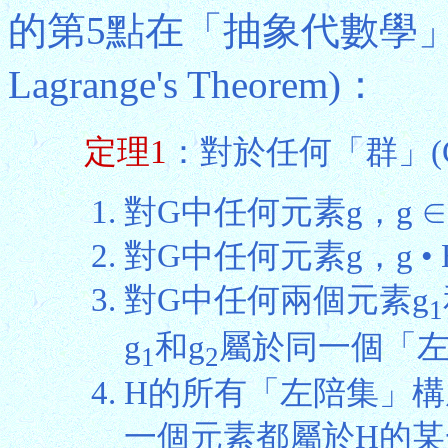
的第5點在「抽象代數學
Lagrange's Theorem)：
定理1
：對於任何「群」(G,
對G中任何元素g，g ∈ g
對G中任何元素g，g • 
對G中任何兩個元素g
1
g
和g
屬於同一個「
1
2
H的所有「左陪集」構
一個元素都屬於H的