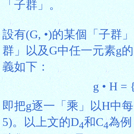
「子群」。
設有(G, •)的某個「子群
群」以及G中任一元素g的
義如下：
g • H = 
即把g逐一「乘」以H中
5)。以上文的D
和C
為例
4
4