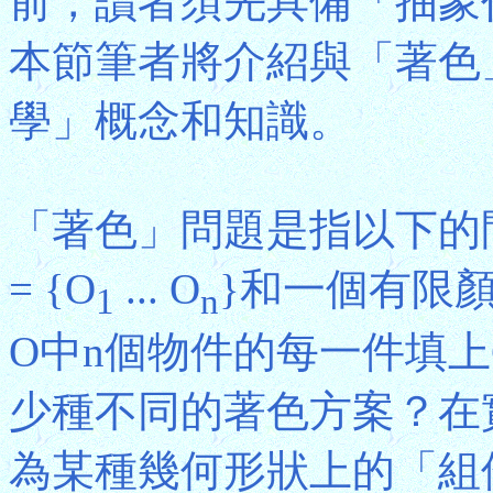
前，讀者須先具備「抽象
本節筆者將介紹與「著色
學」概念和知識。
「著色」問題是指以下的
= {O
... O
}和一個有限顏色
1
n
O中n個物件的每一件填上
少種不同的著色方案？在
為某種幾何形狀上的「組