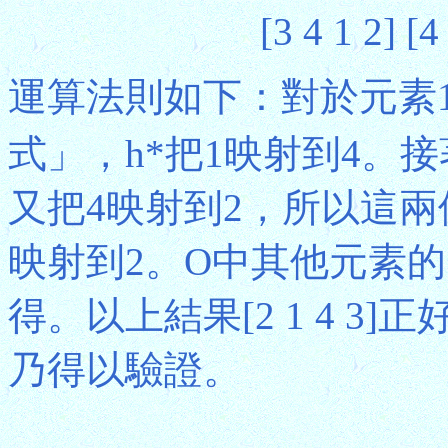
[3 4 1 2] [4
運算法則如下：對於元素
式」，h*把1映射到4。
又把4映射到2，所以這
映射到2。O中其他元素
得。以上結果[2 1 4 3
乃得以驗證。