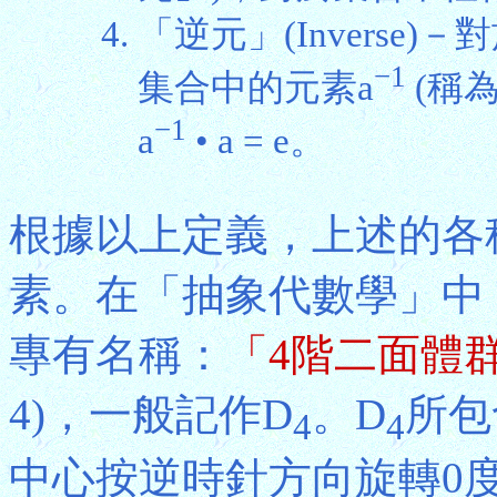
「逆元」(Inverse
−1
集合中的元素a
(稱為
−1
a
• a = e。
根據以上定義，上述的各
素。在「抽象代數學」中
專有名稱：
「4階二面體
4)，一般記作D
。D
所包
4
4
中心按逆時針方向旋轉0度(