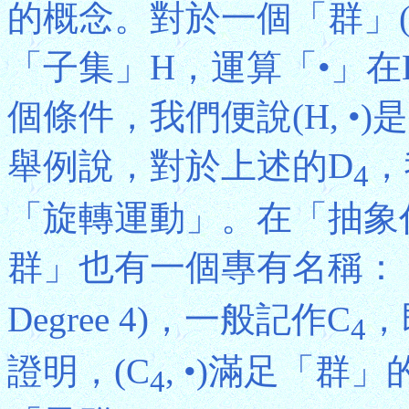
的概念。對於一個「群」(G
「子集」H，運算「•」
個條件，我們便說(H, •)是(G
舉例說，對於上述的D
，
4
「旋轉運動」。在「抽象
群」也有一個專有名稱：
Degree 4)，一般記作C
，
4
證明，(C
, •)滿足「群
4