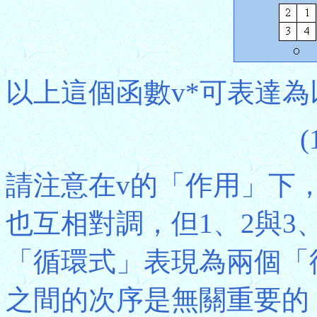
以上這個函數v*可表達
(
請注意在v的「作用」下，
也互相對調，但1、2與3
「循環式」表現為兩個「
之間的次序是無關重要的