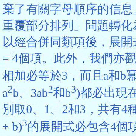
棄了有關字母順序的信息
重覆部分排列」問題轉化
以經合併同類項後，展開式只有C(2 
= 4個項。此外，我們亦
相加必等於3，而且a和b
2
2
3
a
b、3ab
和b
)都必出現
別取0、1、2和3，共有
3
+ b)
的展開式必包含4個