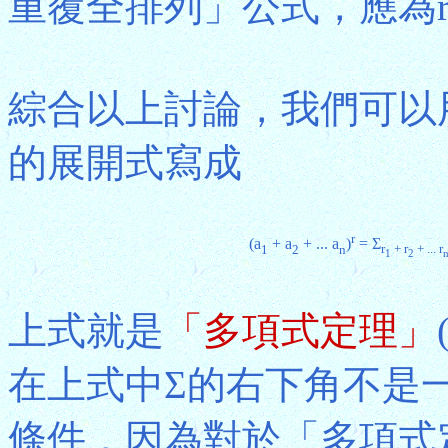
重覆全排列」公式，應為r! /
綜合以上討論，我們可以
的展開式寫成
r
(a
+ a
+ ... a
)
= Σ
1
2
n
r
+ r
+ ... r
1
2
上式就是
「多項式定理」
在上式中Σ的右下角不是
條件，因為對於「多項式