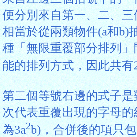
便分別來自第一、二、三
相當於從兩類物件(a和b
種「無限重覆部分排列」
能的排列方式，因此共有
第二個等號右邊的式子是
次代表重覆出現的字母的結果
2
為3a
b)，合併後的項只