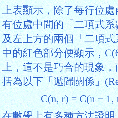
上表顯示，除了每行位處兩邊的C
有位處中間的「二項式系
及左上方的兩個「二項式
中的紅色部分便顯示，C(6, 3) 
上，這不是巧合的現象，
括為以下「遞歸關係」(Recurre
C(n, r) = C(n − 1,
在數學上有多種方法證明