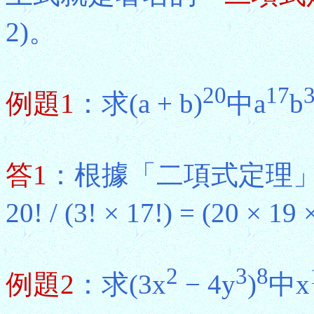
2)。
20
17
例題1
：求(a + b)
中a
b
答1
：根據「二項式定理」
20! / (3! × 17!) = (20 × 19
2
3
8
例題2
：求(3x
− 4y
)
中x