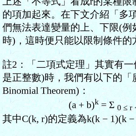
上述「不等式」看成r的某種限
的項加起來。在下文介紹「多
們無法表達變量的上、下限(例
時)，這時便只能以限制條件的
註2：「二項式定理」其實有一
是正整數)時，我們有以下的「廣義二
Binomial Theorem)：
k
(a + b)
= Σ
0 ≤ r
其中C(k, r)的定義為k(k − 1)(k − 2) .