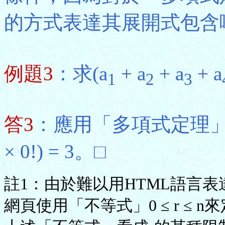
的方式表達其展開式包含
例題3
：求(a
+ a
+ a
+ a
1
2
3
答3
：應用「多項式定理」，所求答
× 0!) = 3。□
註1：由於難以用HTML語言
網頁使用「不等式」0 ≤ r ≤