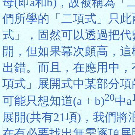
母(即a和b)，故被稱為「二項
們所學的「二項式」只此
式」，固然可以透過把代
開，但如果冪次頗高，這
出錯。而且，在應用中，
項式」展開式中某部分項的系數
20
可能只想知道(a + b)
中a
展開(共有21項)，我們
在有必要找出無需逐項展