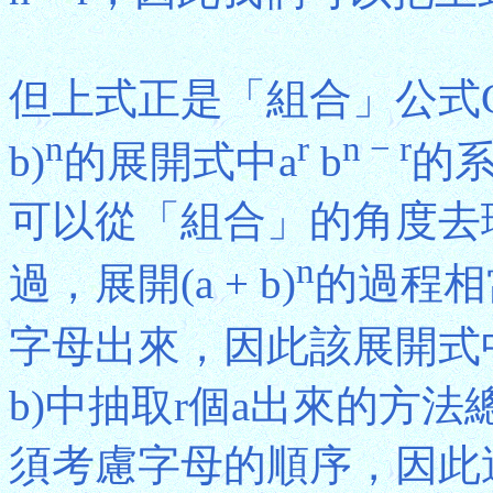
但上式正是「組合」公式C(n
n
r
n − r
b)
的展開式中a
b
的系
可以從「組合」的角度去
n
過，展開(a + b)
的過程相當
字母出來，因此該展開式
b)中抽取r個a出來的方
須考慮字母的順序，因此