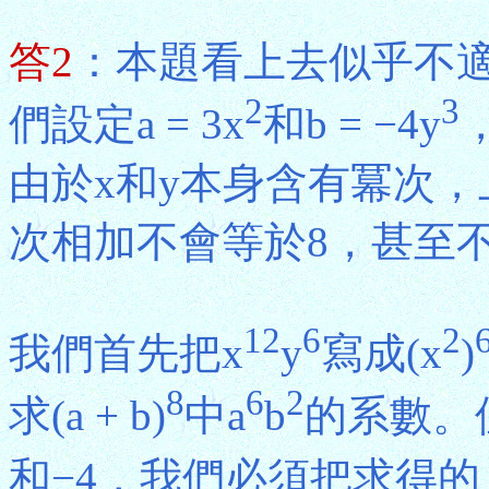
答2
：本題看上去似乎不
2
3
們設定a = 3x
和b = −4y
由於x和y本身含有冪次，
次相加不會等於8，甚至
12
6
2
我們首先把x
y
寫成(x
)
8
6
2
求(a + b)
中a
b
的系數。
和−4，我們必須把求得的