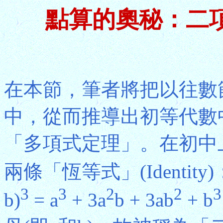
點算的奧秘：二
在本節，筆者將把以往數
中，從而推導出初等代數
「多項式定理」。在初中
兩條「恆等式」(Identity)：(
3
3
2
2
3
b)
= a
+ 3a
b + 3ab
+ b