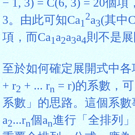
− 1, 3) = C(6, 3)
2
3。由此可知Ca
a
(其中
1
3
項，而Ca
a
a
a
則不是展
1
2
3
4
至於如何確定展開式中各項
+ r
+ ... r
= r)的系數
2
n
系數」的思路。這個系數
a
...r
個a
進行「全排列」
2
n
n