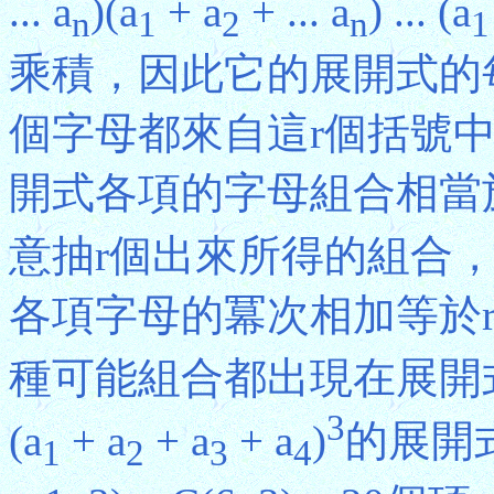
... a
)(a
+ a
+ ... a
) ... (a
n
1
2
n
1
乘積，因此它的展開式的
個字母都來自這r個括號
開式各項的字母組合相當於
意抽r個出來所得的組合，故應有
各項字母的冪次相加等於r
種可能組合都出現在展開
3
(a
+ a
+ a
+ a
)
的展開式
1
2
3
4