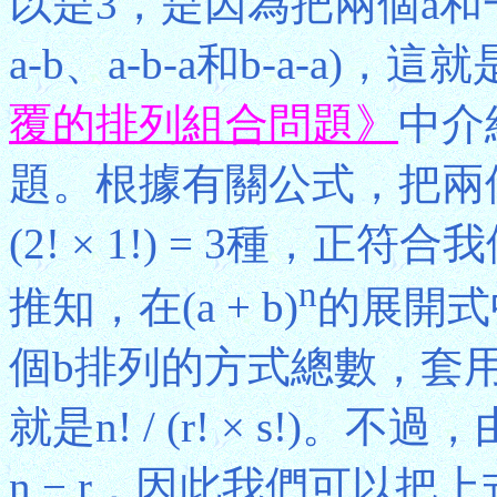
以是3，是因為把兩個a和一
a-b、a-b-a和b-a-a)，
覆的排列組合問題》
中介
題。根據有關公式，把兩個
(2! × 1!) = 3種，
n
推知，在(a + b)
的展開式
個b排列的方式總數，套
就是n! / (r! × s!)。不
n − r，因此我們可以把上式改為n!