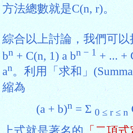
方法總數就是C(n, r)。
綜合以上討論，我們可以把(a
n
n − 1
b
+ C(n, 1) a b
+ ... + 
n
a
。利用「求和」(Summa
縮為
n
(a + b)
= Σ
C
0 ≤ r ≤ n
上式就是著名的
「二項式