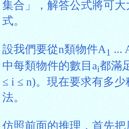
集合」，解答公式將可大
式。
設我們要從n類物件A
... 
1
中每類物件的數目a
都滿足
i
≤ i ≤ n)。現在要求
法。
仿照前面的推理，首先把