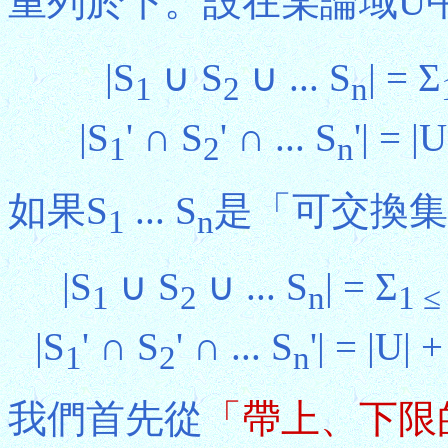
重列於下。設在某論域U
|S
∪ S
∪ ... S
| = Σ
1
2
n
|S
' ∩ S
' ∩ ... S
'| = |
1
2
n
如果S
... S
是「可交換集
1
n
|S
∪ S
∪ ... S
| = Σ
1
2
n
1 ≤
|S
' ∩ S
' ∩ ... S
'| = |U| 
1
2
n
我們首先從
「帶上、下限