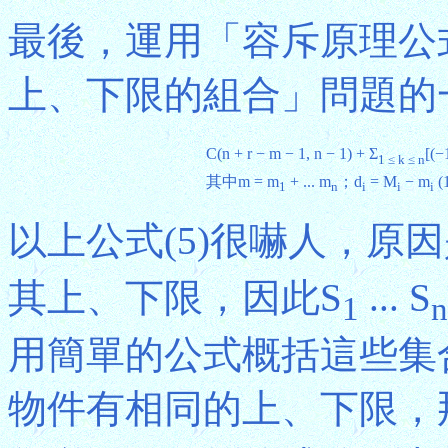
最後，運用「容斥原理公式
上、下限的組合」問題的
C(n + r − m − 1, n − 1) + Σ
[(−
1 ≤ k ≤ n
其中m = m
+ ... m
；d
= M
− m
(1
1
n
i
i
i
以上公式(5)很嚇人，原
其上、下限，因此S
... S
1
n
用簡單的公式概括這些集
物件有相同的上、下限，