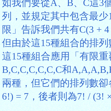
如我們要從A、B、C這3
列，並規定其中包含最少1
限」告訴我們共有C(3 + 4 − 1
但由於這15種組合的排
這15種組合應用「有限
B,C,C,C,C,C,C和A,A
兩種，但它們的排列數卻各不相同
6!) = 7，後者則為7! / (3! × 