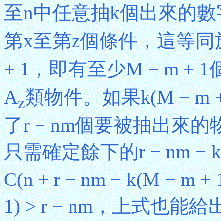
至n中任意抽k個出來的數
第x至第z個條件，這等同
+ 1，即有至少M − m + 1
A
類物件。如果k(M − m +
z
了r − nm個要被抽出來的物
只需確定餘下的r − nm − k
C(n + r − nm − k(M − m +
1) > r − nm，上式也