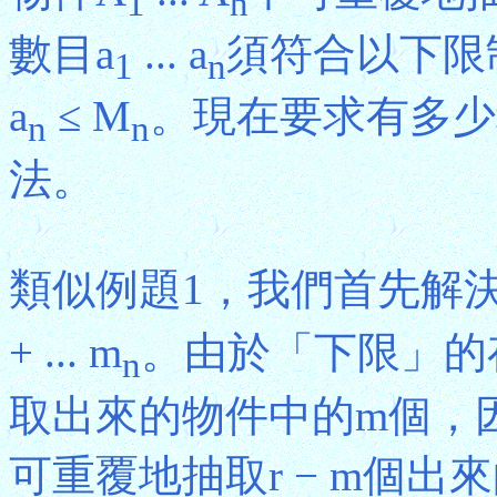
1
n
數目a
... a
須符合以下限
1
n
a
≤ M
。現在要求有多少
n
n
法。
類似例題1，我們首先解決
+ ... m
。由於「下限」的
n
取出來的物件中的m個，
可重覆地抽取r − m個