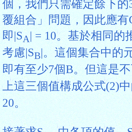
個，我們只需確定餘下的
覆組合」問題，因此應有C(3 + 3 
即|S
| = 10。基於相同
A
考慮|S
|。這個集合中的元素
B
即有至少7個B。但這是不
上這三個值構成公式(2)中
20。
接著求S
中各項的值，