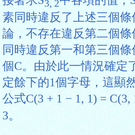
3, 2
素同時違反了上述三個條
論，不存在違反第二個條
同時違反第一和第三個條
個C。由於此一情況確定
定餘下的1個字母，這顯然
公式C(3 + 1 − 1, 1) =
3。