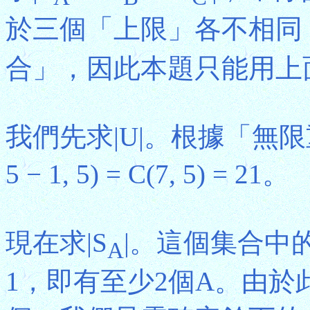
於三個「上限」各不相同
合」，因此本題只能用上面
我們先求|U|。根據「無限重覆
5 − 1, 5) = C(7, 5) = 21。
現在求|S
|。這個集合中的
A
1，即有至少2個A。由於