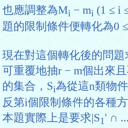
也應調整為M
− m
(1 ≤ 
i
i
題的限制條件便轉化為0 ≤ 
現在對這個轉化後的問題
可重覆地抽r − m個出
的集合，S
為從這n類物件
i
反第i個限制條件的各種方法組
本題實際上是要求|S
' ∩ ..
1