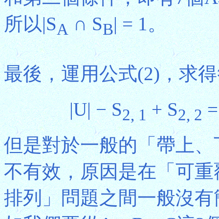
所以|S
∩ S
| = 1。
A
B
最後，運用公式(2)，求
|U| − S
+ S
=
2, 1
2, 2
但是對於一般的「帶上、
不有效，原因是在「可重
排列」問題之間一般沒有