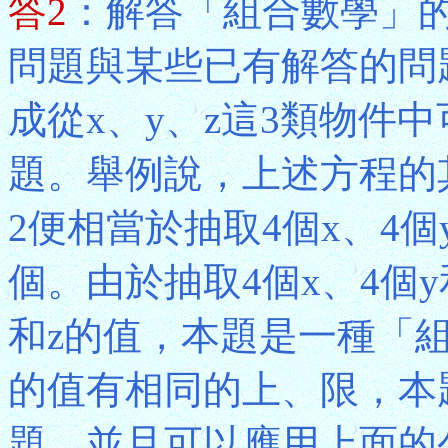
答2
：解答「組合數學」
問題與某些已有解答的問
成從x、y、z這3類物件
題。舉例說，上述方程的其中一種整
2便相當於抽取4個x、4個
個。由於抽取4個x、4個y
和z的值，本題是一種「組
的值有相同的上、限，本
題，並且可以應用上面的公式(6