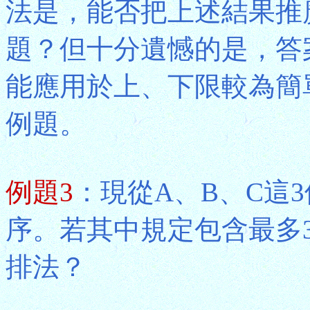
法是，能否把上述結果推
題？但十分遺憾的是，答
能應用於上、下限較為簡
例題。
例題3
：現從A、B、C這
序。若其中規定包含最多3
排法？