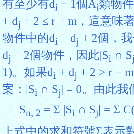
有至少有d
+ 1個A
類物件
i
i
+ d
+ 2 ≤ r − m，這
j
物件中的d
+ d
+ 2個，我
i
j
d
− 2個物件，因此|S
∩ S
j
i
1)。如果d
+ d
+ 2 > 
i
j
案：|S
∩ S
| = 0。由此
i
j
S
= Σ |S
∩ S
| = Σ C
n, 2
i
j
上式中的求和符號Σ表示對