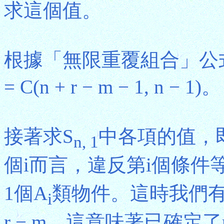
求這個值。
根據「無限重覆組合」公式，|U| = 
= C(n + r − m − 1, n − 1)。
接著求S
中各項的值，即
n, 1
個i而言，違反第i個條件
1個A
類物件。這時我們有
i
r − m，這意味著已確定