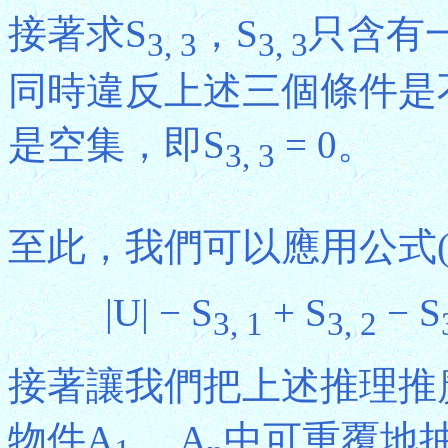
接著求S
，S
只含有一
3, 3
3, 3
同時違反上述三個條件是
是空集，即S
= 0。
3, 3
至此，我們可以應用公式(
|U| − S
+ S
− S
3, 1
3, 2
接著讓我們把上述推理推
物件A
... A
中可重覆地