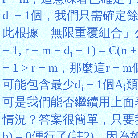
d
+ 1個，我們只需確定餘下的
i
此根據「無限重覆組合」公
− 1, r − m − d
− 1) = C(n +
i
+ 1 > r − m，那麼這
可能包含最少d
+ 1個A
類
i
i
可是我們能否繼續用上面表
情況？答案很簡單，只要我們
b) = 0便行了(註2)，因為