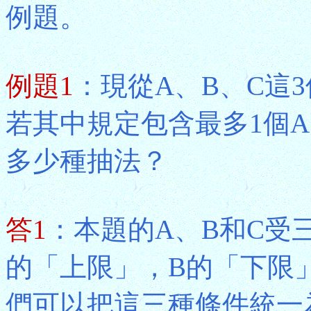
例題。
例題1
：現從A、B、C這
若其中規定包含最多1個A
多少種抽法？
答1
：本題的A、B和C受
的「上限」，B的「下限
們可以把這三種條件統一