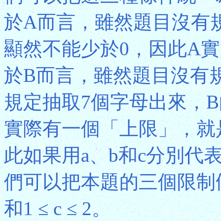
於A而言，雖然題目沒有
顯然不能少於0，因此A
於B而言，雖然題目沒有
規定抽取7個字母出來，B
實際有一個「上限」，就是
此如果用a、b和c分別代
們可以把本題的三個限制條件表達為
和1 ≤ c ≤ 2。