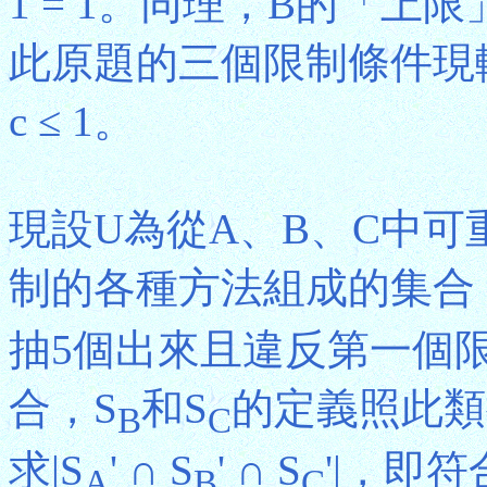
1 = 1。同理，B的「上限」也
此原題的三個限制條件現轉化為0 ≤
c ≤ 1。
現設U為從A、B、C中可
制的各種方法組成的集合
抽5個出來且違反第一個
合，S
和S
的定義照此類
B
C
求|S
' ∩ S
' ∩ S
'|，即
A
B
C