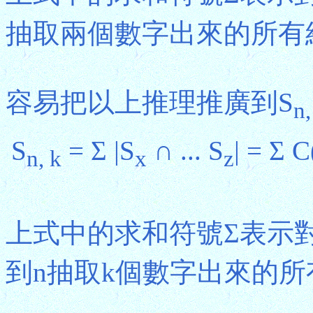
抽取兩個數字出來的所有
容易把以上推理推廣到S
n,
S
= Σ |S
∩ ... S
| = Σ C
n, k
x
z
上式中的求和符號Σ表示對
到n抽取k個數字出來的所