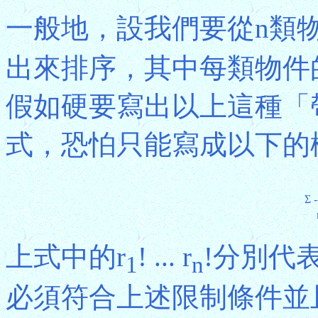
一般地，設我們要從n類
出來排序，其中每類物件
假如硬要寫出以上這種「
式，恐怕只能寫成以下的
Σ
-
上式中的r
! ... r
!分別代
1
n
必須符合上述限制條件並