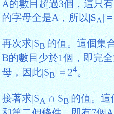
A的數目超過3個，這只
的字母全是A，所以|S
| 
A
再次求|S
|的值。這個集
B
B的數目少於1個，即完全
4
母，因此|S
| = 2
。
B
接著求|S
∩ S
|的值。
A
B
和第二個條件，即有7個