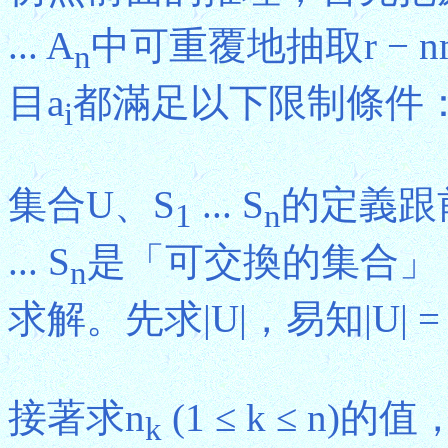
... A
中可重覆地抽取r −
n
目a
都滿足以下限制條件：0 
i
集合U、S
... S
的定義跟
1
n
... S
是「可交換的集合」，
n
求解。先求|U|，易知|U| = C(n 
接著求n
(1 ≤ k ≤ n)的值
k