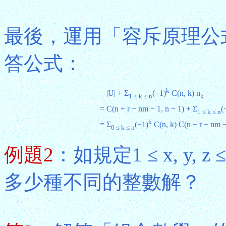
最後，運用「容斥原理公式
答公式：
k
|U| + Σ
(−1)
C(n, k) n
1 ≤ k ≤ n
k
=
C(n + r − nm − 1, n − 1) + Σ
(
1 ≤ k ≤ n
k
=
Σ
(−1)
C(n, k) C(n + r − nm 
0 ≤ k ≤ n
例題2
：如規定1 ≤ x, y, z 
多少種不同的整數解？