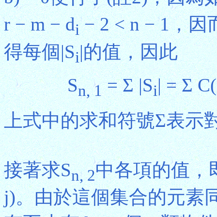
r − m − d
− 2 < n − 1，
i
得每個|S
|的值，因此
i
S
= Σ |S
| = Σ C
n, 1
i
上式中的求和符號Σ表示對
接著求S
中各項的值，即
n, 2
j)。由於這個集合的元素