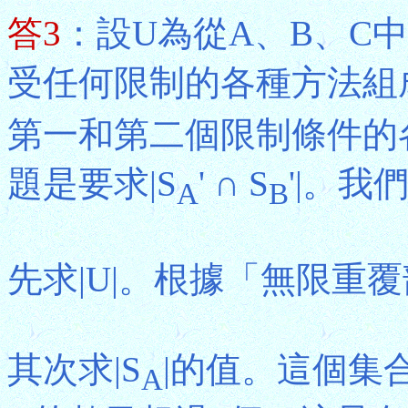
答3
：設U為從A、B、C
受任何限制的各種方法組
第一和第二個限制條件的
題是要求|S
' ∩ S
'|。我
A
B
先求|U|。根據「無限重覆部
其次求|S
|的值。這個集
A