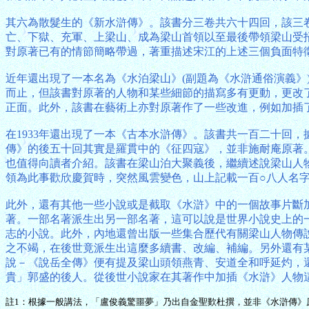
其六為散髮生的《新水滸傳》。該書分三卷共六十四回，該三
亡、下獄、充軍、上梁山、成為梁山首領以至最後帶領梁山受
對原著已有的情節簡略帶過，著重描述宋江的上述三個負面特
近年還出現了一本名為《水泊梁山》(副題為《水滸通俗演義》
而止，但該書對原著的人物和某些細節的描寫多有更動，更改
正面。此外，該書在藝術上亦對原著作了一些改進，例如加插
在1933年還出現了一本《古本水滸傳》。該書共一百二十回
傳》的後五十回其實是羅貫中的《征四寇》，並非施耐庵原著
也值得向讀者介紹。該書在梁山泊大聚義後，繼續述說梁山人
領為此事歡欣慶賀時，突然風雲變色，山上記載一百○八人名
此外，還有其他一些小說或是截取《水滸》中的一個故事片斷
著。一部名著派生出另一部名著，這可以說是世界小說史上的
志的小說。此外，內地還曾出版一些集合歷代有關梁山人物傳
之不竭，在後世竟派生出這麼多續書、改編、補編。另外還有
說－《說岳全傳》便有提及梁山頭領燕青、安道全和呼延灼，
貴」郭盛的後人。從後世小說家在其著作中加插《水滸》人物
註1：根據一般講法，「盧俊義驚噩夢」乃出自金聖歎杜撰，並非《水滸傳》