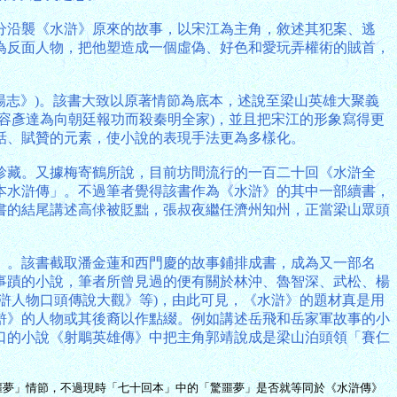
分沿襲《水滸》原來的故事，以宋江為主角，敘述其犯案、逃
為反面人物，把他塑造成一個虛偽、好色和愛玩弄權術的賊首，
楊志》)。該書大致以原著情節為底本，述說至梁山英雄大聚義
容彥達為向朝廷報功而殺秦明全家)，並且把宋江的形象寫得更
話、賦贊的元素，使小說的表現手法更為多樣化。
代珍藏。又據梅寄鶴所說，目前坊間流行的一百二十回《水滸全
本水滸傳」。不過筆者覺得該書作為《水滸》的其中一部續書，
書的結尾講述高俅被貶黜，張叔夜繼任濟州知州，正當梁山眾頭
》。該書截取潘金蓮和西門慶的故事鋪排成書，成為又一部名
事蹟的小說，筆者所曾見過的便有關於林沖、魯智深、武松、楊
滸人物口頭傳說大觀》等)，由此可見，《水滸》的題材真是用
滸》的人物或其後裔以作點綴。例如講述岳飛和岳家軍故事的小
口的小說《射鵰英雄傳》中把主角郭靖說成是梁山泊頭領「賽仁
噩夢」情節，不過現時「七十回本」中的「驚噩夢」是否就等同於《水滸傳》