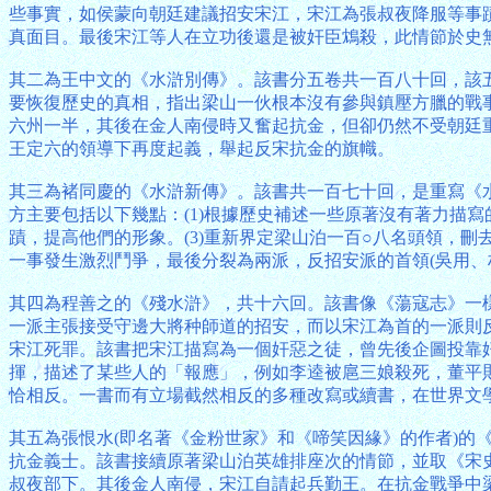
些事實，如侯蒙向朝廷建議招安宋江，宋江為張叔夜降服等事
真面目。最後宋江等人在立功後還是被奸臣鴆殺，此情節於史
其二為王中文的《水滸別傳》。該書分五卷共一百八十回，該
要恢復歷史的真相，指出梁山一伙根本沒有參與鎮壓方臘的戰
六州一半，其後在金人南侵時又奮起抗金，但卻仍然不受朝廷
王定六的領導下再度起義，舉起反宋抗金的旗幟。
其三為褚同慶的《水滸新傳》。該書共一百七十回，是重寫《
方主要包括以下幾點：(1)根據歷史補述一些原著沒有著力描寫
蹟，提高他們的形象。(3)重新界定梁山泊一百○八名頭領，刪
一事發生激烈鬥爭，最後分裂為兩派，反招安派的首領(吳用、
其四為程善之的《殘水滸》，共十六回。該書像《蕩寇志》一
一派主張接受守邊大將种師道的招安，而以宋江為首的一派則
宋江死罪。該書把宋江描寫為一個奸惡之徒，曾先後企圖投靠奸
揮，描述了某些人的「報應」，例如李逵被扈三娘殺死，董平
恰相反。一書而有立場截然相反的多種改寫或續書，在世界文
其五為張恨水(即名著《金粉世家》和《啼笑因緣》的作者)
抗金義士。該書接續原著梁山泊英雄排座次的情節，並取《宋
叔夜部下。其後金人南侵，宋江自請起兵勤王。在抗金戰爭中