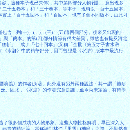
的內容，這種本子現已失傳)，其中第四部分人物雜亂，竟出現多
「二十五卷本」和「三十卷本」等本子，現時以「百十五回本」
事實上「百十五回本」和「百回本」也有多個不同版本，由此可
列(一)、(二)、(三)、(五)這四個部分。後來又出現的
」與「簡本」的第(四)部分情節有很大差異，雖然也有提及河北
個「腰斬」，成了「七十回本」(又稱「金批《第五才子書水滸
留了《水滸》中的精華部分，因而曾經是《水滸》版本中最流行
國演義》的作者)所著。此外還有另外兩種說法：其一謂「施耐
云云。因此，《水滸》的作者究竟是誰，至今尚未定論，有待學
造了很多個成功的人物形象。這些人物性格鮮明，早已深入人
、燕青的精細等。當你讀到林沖「風雪山神廟」之際，不期然會