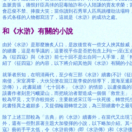
血脈賁張，痛恨奸臣高俅的惡毒險詐和小人陸謙的賣友求榮；
會忍俊不禁、捧腹大笑；當你讀到石秀單人匹馬跳樓劫法場時，必
各式各樣的人物都寫活了，這就是《水滸》的成功之處。
和《水滸》有關的小說
由於《水滸》是那麼膾炙人口，是故後世有一些文人挾其餘威
的續書，這是有爭議的，這要視乎你是否把包含上列(一)至(
為《征四寇》與《水滸》前七十回不是出自同一人手筆，是「
紹了《征四寇》的內容，以下將介紹其他與《水滸》有關的小
就筆者所知，在明清兩代，至少有三部《水滸》續書(不計《
南侵，宋室凋零，大伙兒便在混江龍李俊的領導下，渡海至暹
滸傳》)，此書延續「七十回本」《水滸》的情節，以盧俊義
該書作者刻意污衊梁山，而把統治者塑造成一個個「救世主」
較為罕見，文字亦較拙劣，主要敘述宋江等一伙死後，轉世托
此書怪異之處頗多，又提倡輪迴轉世之說，為三部續書中之最
除了上述三部較為「古典」的《水滸》續書外，在當代又出現
外，還有一些對原著主題大加發揮的小說，以下略加介紹。其
寇》藝術手平太低，令《水滸前傳》(即《水滸傳》)和《水