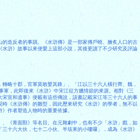
山的造反者的事蹟。《水滸傳》是一部家傳戶曉、膾炙人口的古
《水滸》故事以來便愛上這部小說，其後更讀了不少研究及評論
，轉略十郡，官軍莫敢嬰其鋒」、「江以三十六人橫行齊、魏，
事軍，此即後來《水滸》中宋江征方臘情節的來源。相對《三
大宋宣和遺事》便載有這些傳說，該書記載宋江等三十六人的事
現時《水滸傳》的雛型，因此歷來研究《水滸》的學者，無不以
滸》作者塑造人物時的重要依據。
》、《青面獸》等名目。在元雜劇中，也有不少「水滸」戲，如
「三十六大伙，七十二小伙、半垓來的小嘍囉」，成為《水滸》