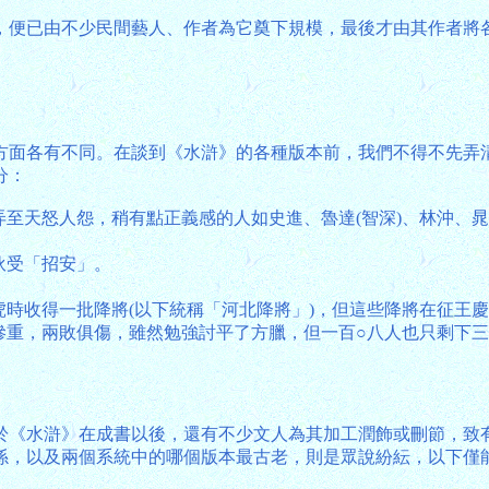
，便已由不少民間藝人、作者為它奠下規模，最後才由其作者將
方面各有不同。在談到《水滸》的各種版本前，我們不得不先弄
分：
，弄至天怒人怨，稍有點正義感的人如史進、魯達(智深)、林沖
。
伙受「招安」。
虎時收得一批降將(以下統稱「河北降將」)，但這些降將在征王
傷慘重，兩敗俱傷，雖然勉強討平了方臘，但一百○八人也只剩下
於《水滸》在成書以後，還有不少文人為其加工潤飾或刪節，致
係，以及兩個系統中的哪個版本最古老，則是眾說紛紜，以下僅