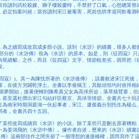
當你讀到武松殺嫂、獅子樓殺慶時，不禁舒了口氣，心想總算替
定拍案叫絕；當你讀到宋江被毒害，死前也哄李逵同飲毒酒時，必
，為之續寫或改寫成多部小說。談到《水滸》的續書，很多人都
五)部分的《水滸傳》視為《水滸》的原本。如是，則《征四寇》
狗尾續貂」之作，而且《征四寇》文字、情節較差劣，因而把《
說。
征四寇》)。其一為陳忱所著的《水滸後傳》，該書敘述宋江死後
羅，在彼方另闢乾淨土。全書以李俊稱王，其餘頭領均封侯拜相
的噩夢開始，接著便轉到陳希真父女為高俅所迫，落草猿臂寨，
，甚至還杜撰出宋江勾結奸臣蔡京、高俅等情節。全書共七十回
生為南宋時期洞庭湖一伙起事者，宋江、盧俊義分別托生為楊么
弱者，全書共四十五回。
了某些改寫或續寫《水滸》的小說。除了某些只是刪去原著糟粕
一為姜鴻飛的《水滸中傳》。據作者自述，歷來的《水滸》續書
滸後傳》這兩部佳作之間失卻了一個理想的連接橋樑，因而寫作了