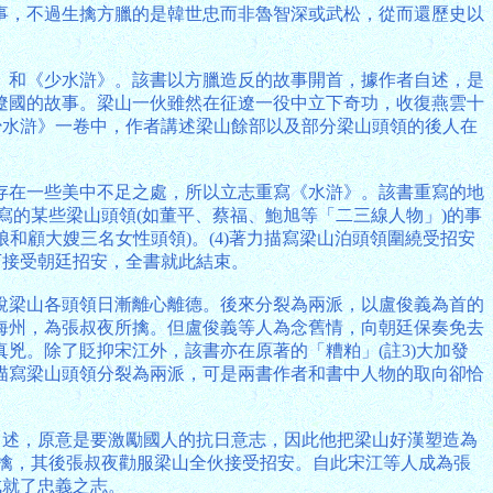
事，不過生擒方臘的是韓世忠而非魯智深或武松，從而還歷史以
》和《少水滸》。該書以方臘造反的故事開首，據作者自述，是
遼國的故事。梁山一伙雖然在征遼一役中立下奇功，收復燕雲十
少水滸》一卷中，作者講述梁山餘部以及部分梁山頭領的後人在
存在一些美中不足之處，所以立志重寫《水滸》。該書重寫的地
描寫的某些梁山頭領(如董平、蔡福、鮑旭等「二三線人物」)的事
和顧大嫂三名女性頭領)。(4)著力描寫梁山泊頭領圍繞受招安
下接受朝廷招安，全書就此結束。
說梁山各頭領日漸離心離德。後來分裂為兩派，以盧俊義為首的
海州，為張叔夜所擒。但盧俊義等人為念舊情，向朝廷保奏免去
兇。除了貶抑宋江外，該書亦在原著的「糟粕」(註3)大加發
描寫梁山頭領分裂為兩派，可是兩書作者和書中人物的取向卻恰
自述，原意是要激勵國人的抗日意志，因此他把梁山好漢塑造為
擒，其後張叔夜勸服梁山全伙接受招安。自此宋江等人成為張
成就了忠義之志。