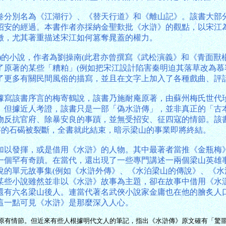
卷分別名為《江湖行》、《替天行道》和《離山記》。該書大部
招安的經過。本書作者亦採納金聖歎批《水滸》的觀點，以宋江
徵，尤其著重描述宋江如何篡奪晁蓋的權力。
)的小說，作者為劉操南(此君亦曾撰寫《武松演義》和《青面獸
了原著的某些「糟粕」(例如把宋江設計陷害秦明迫其落草改為慕
了更多有關民間風俗的描寫，並且在文字上加入了各種戲曲、評
，據寫該書序言的梅寄鶴說，該書乃施耐庵原著，由蘇州梅氏世
。但據近人考證，該書只是一部「偽水滸傳」，並非真正的「古
物反抗官府、除暴安良的事蹟，並無受招安、征四寇的情節。該
字的石碣被裂斷，全書就此結束，暗示梁山的事業即將終結。
加以發揮，或是借用《水滸》的人物。其中最著者當推《金瓶梅
一個罕有奇蹟。在當代，還出現了一些專門講述一兩個梁山英雄
說的單元故事集(例如《水滸外傳》、《水泊梁山的傳說》、《水
某些小說雖然並非以《水滸》故事為主題，卻在故事中借用《水
還有六名梁山後人。連當代著名武俠小說家金庸也在他的膾炙人
這一點可見《水滸》是那麼深入人心。
原有情節。但近來有些人根據明代文人的筆記，指出《水滸傳》原文確有「驚