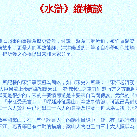
《水滸》縱橫談
農民起事的事蹟為歷史背景，述說一幫為官府所迫，被迫嘯聚梁
義故事，更是人們耳熟能詳、津津樂道的。筆者自小學時代接觸
，把所獲之心得提出來和大家分享。
上所記載的宋江事蹟極為簡略，如《宋史》所載：「宋江起河朔
朝大臣侯蒙上奏建議招撫宋江，並借宋江之軍力征剿南方之方臘起
畢竟是很少的，它的主要情節還是主要來自民間傳說。元代的《
、「宋江受天書」、「呼延綽征梁山」等故事情節，可說已具備
三十六人贊》中已列出三十六人的名字及綽號，也成為日後《水
故事和戲曲，在一些「說書人」的話本目錄中，便已有《武行者
宋江、燕青等已有生動的描繪，梁山人物也已由三十六人擴展為