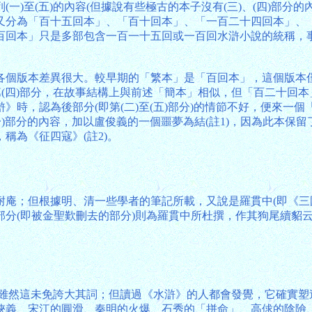
一)至(五)的內容(但據說有些極古的本子沒有(三)、(四)部分
又分為「百十五回本」、「百十回本」、「一百二十四回本」、
百回本」只是多部包含一百一十五回或一百回水滸小說的統稱，
版本差異很大。較早期的「繁本」是「百回本」，這個版本僅包含上
第(四)部分，在故事結構上與前述「簡本」相似，但「百二十回本
時，認為後部分(即第(二)至(五)部分)的情節不好，便來一
一)部分的內容，加以盧俊義的一個噩夢為結(註1)，因為此本保
稱為《征四寇》(註2)。
耐庵；但根據明、清一些學者的筆記所載，又說是羅貫中(即《三
部分(即被金聖歎刪去的部分)則為羅貫中所杜撰，作其狗尾續貂
。雖然這未免誇大其詞；但讀過《水滸》的人都會發覺，它確實塑
俠義、宋江的圓滑、秦明的火爆、石秀的「拼命」、高俅的陰險