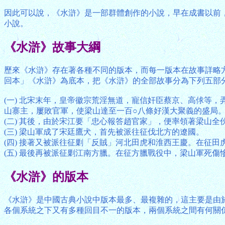
因此可以說，《水滸》是一部群體創作的小說，早在成書以前
小說。
《水滸》故事大綱
歷來《水滸》存在著各種不同的版本，而每一版本在故事詳略
回本」《水滸》為底本，把《水滸》的全部故事分為下列五部
(一) 北宋末年，皇帝徽宗荒淫無道，寵信奸臣蔡京、高俅等
山寨主，屢敗官軍，使梁山達至一百○八條好漢大聚義的盛局
(二) 其後，由於宋江要「忠心報答趙官家」，便率領著梁山全
(三) 梁山軍成了宋廷鷹犬，首先被派往征伐北方的遼國。
(四) 接著又被派往征剿「反賊」河北田虎和淮西王慶。在征田
(五) 最後再被派征剿江南方臘。在征方臘戰役中，梁山軍死
《水滸》的版本
《水滸》是中國古典小說中版本最多、最複雜的，這主要是由
各個系統之下又有多種回目不一的版本，兩個系統之間有何關