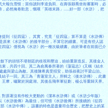
武大報仇雪恨；當你讀到李逵負荊、在壽張縣喬坐衙審案時，必
然掩卷歎息，慨嘆「英雄末路」......好一部《水滸》，把
會提到《征四寇》。其實，究竟「征四寇」算不算是《水滸傳》
只是原來《水滸傳》的後半部分，不算它的續書。可是有些人認
征四寇》僅視為《水滸》的一種次級續書。由於筆者在前面已介
，餘下的頭領不堪朝廷的歧視和壓迫，紛紛重新造反。其後金人
結束，共四十回。其二為俞萬春所著的《蕩寇志》(又稱《結水
但處處與梁山為敵。其後陳希真受招安，助張叔夜討平梁山泊。
及結子一回。其三為「青蓮室主人」所輯之《後水滸傳》，此書
、王摩，嘯聚於洞庭湖。其後岳飛率軍征剿，楊么等重歸天界。
，對原著沒有作較大更動的《潔本水滸傳》或《水滸少年版》
以《水滸後傳》為最佳，但可惜《水滸後傳》所接續的《征四
這部《水滸中傳》。該書的特色是盡量符合歷史，把歷史上的某