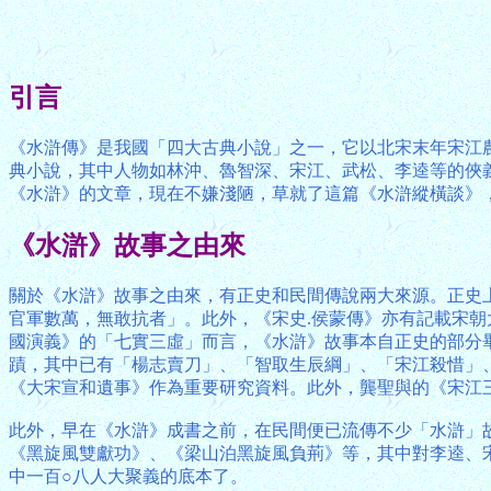
引言
《水滸傳》是我國「四大古典小說」之一，它以北宋末年宋江
典小說，其中人物如林沖、魯智深、宋江、武松、李逵等的俠
《水滸》的文章，現在不嫌淺陋，草就了這篇《水滸縱橫談》
《水滸》故事之由來
關於《水滸》故事之由來，有正史和民間傳說兩大來源。正史
官軍數萬，無敢抗者」。此外，《宋史.侯蒙傳》亦有記載宋
國演義》的「七實三虛」而言，《水滸》故事本自正史的部分
蹟，其中已有「楊志賣刀」、「智取生辰綱」、「宋江殺惜」
《大宋宣和遺事》作為重要研究資料。此外，龔聖與的《宋江
此外，早在《水滸》成書之前，在民間便已流傳不少「水滸」
《黑旋風雙獻功》、《梁山泊黑旋風負荊》等，其中對李逵、
中一百○八人大聚義的底本了。