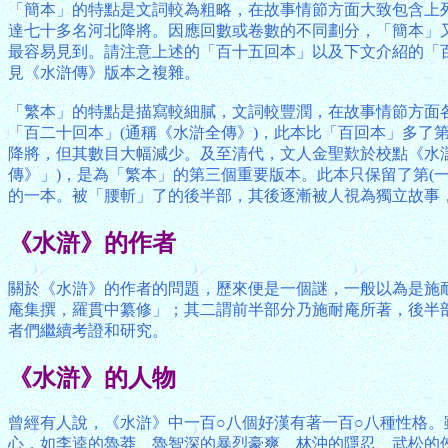
「簡本」的特點是文詞較為粗略，在故事情節方面大致包含上列(
達七十多名河北降將。因應回數或卷數的不同劃分，「簡本」
最容易見到。請注意上述的「百十五回本」以及下文介紹的「
見《水滸傳》版本之複雜。
「繁本」的特點是描寫較細膩，文詞較豐潤，在故事情節方面各個
「百二十回本」(通稱《水滸全傳》)，此本比「百回本」多了
降將，但其數目大幅減少。及至清代，文人金聖歎於校點《水滸》
傳》」)，是為「繁本」的第三個重要版本。此本只保留了第(
的一本。被「腰斬」了的後半部，其後逐漸被人視為獨立故事，
《水滸》的作者
關於《水滸》的作者的問題，歷來便是一個謎，一般以為是施
庵集撰，羅貫中纂修」；其二謂前半部分乃施耐庵所著，後半
者們繼續考證和研究。
《水滸》的人物
曾經有人說，《水滸》中一百○八個好漢有著一百○八種性格
心，如李逵的魯莽、魯智深的暴烈豪爽、林沖的隱忍、武松的