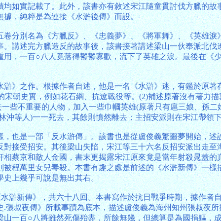
蹟均如實記載了。此外，該書亦有敘述宋江隨童貫討伐方臘的故
無據，純粹是為連接《水滸後傳》而設。
五卷分別名為《方臘反》、《忠義夢》、《將軍舞》、《英雄淚
事。講述完方臘造反的故事後，該書接著講述梁山一伙奉派北伐
重用，一百○八人竟落得鬱鬱寡歡，流下了英雄之淚。最後在《
水滸》之作。根據作者自述，他是一名《水滸》迷，有鑑於原著
的宋朝史實，例如花石綱、抗遼戰役等。(2)補述原著沒有著力
去一些不重要的人物，加入一些巾幗英雄(原著只有扈三娘、孫二娘
林沖等人)一一死去，其餘則憤然離去；主招安派則在宋江帶領
樣，也是一部「反水滸傳」。該書也是從盧俊義驚噩夢開始，述
反對接受招安。其後梁山失陷，宋江等三十六名反招安派出走至
相蔡京和敵人金國，書末更揭露宋江原來竟是當年射殺晁蓋的真
則被程萬里女兒毒殺。本書有趣之處是前述的《水滸新傳》一樣
學史上幾乎可說是無出其右。
的《水滸新傳》，共六十八回。本書寫作於抗日戰爭時期，據作者
史.張叔夜傳》所載事蹟為底本，描述盧俊義為海州知州張叔夜所
梁山一百○八將雖然死傷殆盡，所餘無幾，但總算是為國捐軀，