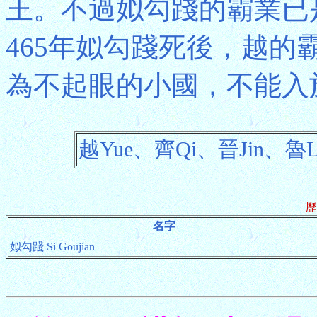
王。不過姒勾踐的霸業已
465年姒勾踐死後，越
為不起眼的小國，不能入
越Yue、齊Qi、晉Jin、魯L
歷
名字
姒勾踐 Si Goujian