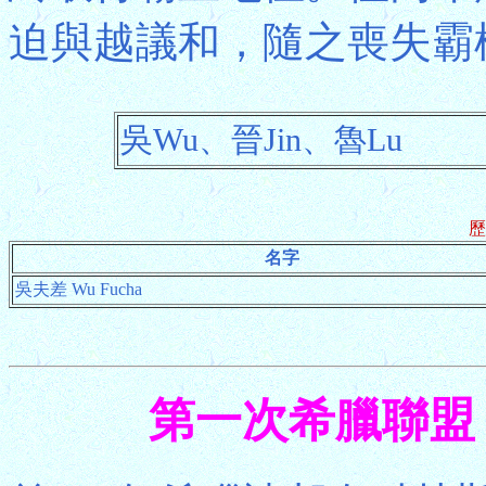
迫與越議和，隨之喪失霸
吳Wu、晉Jin、魯Lu
歷
名字
吳夫差 Wu Fucha
第一次希臘聯盟 Firs