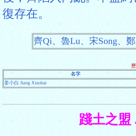
復存在。
齊Qi、魯Lu、宋Song、鄭
歷
名字
姜小白 Jiang Xiaobai
踐土之盟 Jia