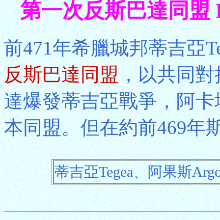
第一次反斯巴達同盟 First 
前471年希臘城邦蒂吉亞Te
反斯巴達同盟
，以共同對
達爆發蒂吉亞戰爭，阿卡地亞
本同盟。但在約前469年
蒂吉亞Tegea、阿果斯Argo