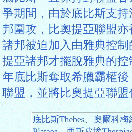
爭期間，由於底比斯支持
邦圍攻，比奧提亞聯盟亦
諸邦被迫加入由雅典控制
提亞諸邦才擺脫雅典的控
年底比斯奪取希臘霸權後
聯盟，並將比奧提亞聯盟
底比斯Thebes、奧爾科梅納
Plataea、西斯皮埃Thespia