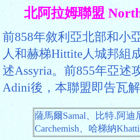
北阿拉姆聯盟 Northern
前858年敘利亞北部和小
人和赫梯Hittite人城邦組
述Assyria。前855年
Adini後，本聯盟即告瓦
薩馬爾Samal、比特.阿迪尼
Carchemish、哈梯納Khatti