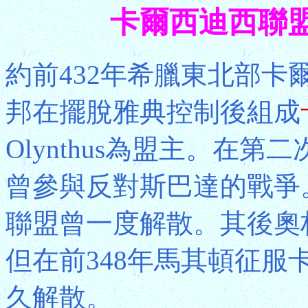
卡爾西迪西聯盟 Ch
約前432年希臘東北部卡爾西
邦在擺脫雅典控制後組成
Olynthus為盟主。在
曾參與反對斯巴達的戰爭
聯盟曾一度解散。其後奧
但在前348年馬其頓征
久解散。