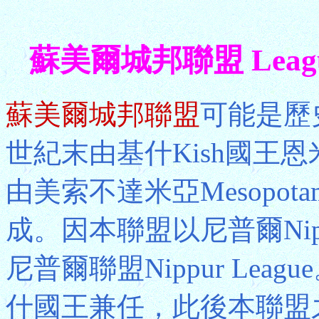
蘇美爾城邦聯盟 League of
蘇美爾城邦聯盟
可能是歷
世紀末由基什Kish國王恩米巴
由美索不達米亞Mesopo
成。因本聯盟以尼普爾Ni
尼普爾聯盟Nippur Le
什國王兼任，此後本聯盟