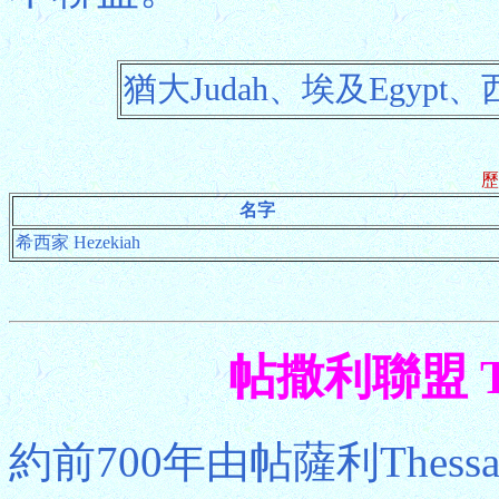
猶大Judah、埃及Egypt、西
歷
名字
希西家 Hezekiah
帖撒利聯盟 The
約前700年由帖薩利Thes