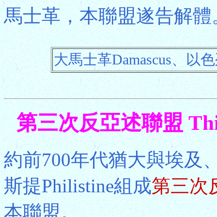
馬士革，本聯盟遂告解體
大馬士革Damascus、以色列I
第三次反亞述聯盟 Third An
約前700年代猶大與埃及、腓
斯提Philistine組成
第三次
本聯盟。