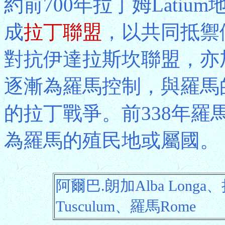
約前700年拉丁姆Latiu
成
拉丁聯盟
，以共同抵禦
對抗伊達拉斯坎聯盟，亦
逐漸為羅馬控制，與羅馬
的拉丁戰爭。前338年
為羅馬的殖民地或屬國。
阿爾巴.朗加Alba Longa
Tusculum、羅馬Rome