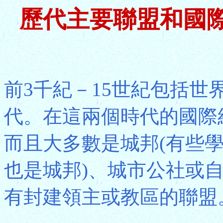
歷代主要聯盟和國際
前3千紀－15世紀包括
代。在這兩個時代的國際
而且大多數是城邦(有些
也是城邦)、城市公社或
有封建領主或教區的聯盟