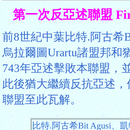
第一次反亞述聯盟 First An
前8世紀中葉比特.阿古希Bi
烏拉爾圖Urartu諸盟邦
743年亞述擊敗本聯盟，
此後猶大繼續反抗亞述，
聯盟至此瓦解。
比特.阿古希Bit Agusi、凱