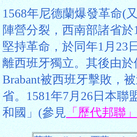
1568年尼德蘭爆發革命
陣營分裂，西南部諸省於1
堅持革命，於同年1月23
離西班牙獨立。其後由於佛蘭
Brabant被西班牙擊敗
省。1581年7月26日
和國」(參見
「歷代邦聯