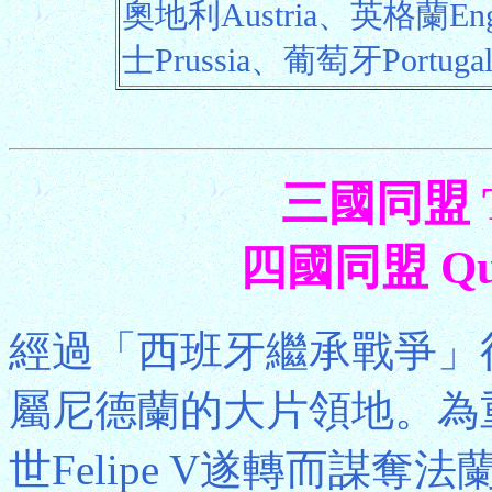
奧地利Austria、英格蘭Eng
士Prussia、葡萄牙Portug
三國同盟 Tri
四國同盟 Quad
經過「西班牙繼承戰爭」
屬尼德蘭的大片領地。為
世Felipe V遂轉而謀