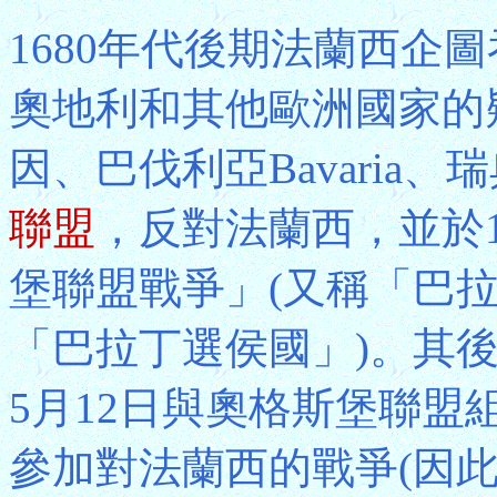
1680年代後期法蘭西企
奧地利和其他歐洲國家的疑
因、巴伐利亞Bavaria
聯盟
，反對法蘭西，並於1
堡聯盟戰爭」(又稱「巴
「巴拉丁選侯國」)。其後
5月12日與奧格斯堡聯盟
參加對法蘭西的戰爭(因