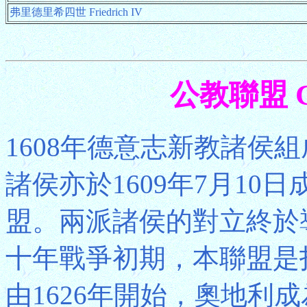
弗里德里希四世 Friedrich IV
公教聯盟 Cat
1608年德意志新教諸侯
諸侯亦於1609年7月10日
盟。兩派諸侯的對立終於
十年戰爭初期，本聯盟是
由1626年開始，奧地利