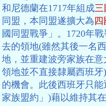
和尼德蘭在1717年組成
三
同盟，本同盟遂擴大為
四
國同盟戰爭」。1720年
去的領地(雖然其後一名
地，並重建波旁家族在意
領地並不直接隸屬西班牙
的機會。此後西班牙只能
家族盟約」)藉以維持其