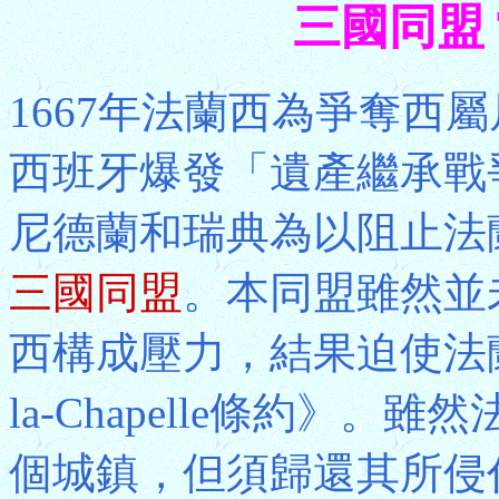
三國同盟 Tri
1667年法蘭西為爭奪西屬尼德蘭S
西班牙爆發「遺產繼承戰爭
尼德蘭和瑞典為以阻止法
三國同盟
。本同盟雖然並
西構成壓力，結果迫使法蘭
la-Chapelle條約》
個城鎮，但須歸還其所侵