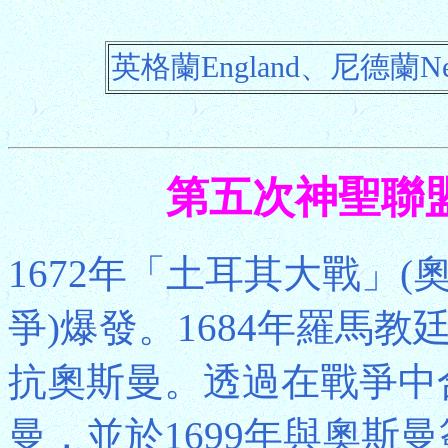
英格蘭England、尼德蘭Net
第五次神聖聯盟 Fi
1672年「土耳其大戰」
爭)爆發。1684年羅馬教
抗奧斯曼。透過在戰爭中
曼，並於1699年與奧斯曼簽