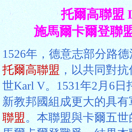
托爾高聯盟 Lea
施馬爾卡爾登聯盟 Sch
1526年，德意志部分路德派
托爾高聯盟
，以共同對抗
世Karl V。1531年2
新教邦國組成更大的具有
聯盟
。本聯盟與卡爾五世的