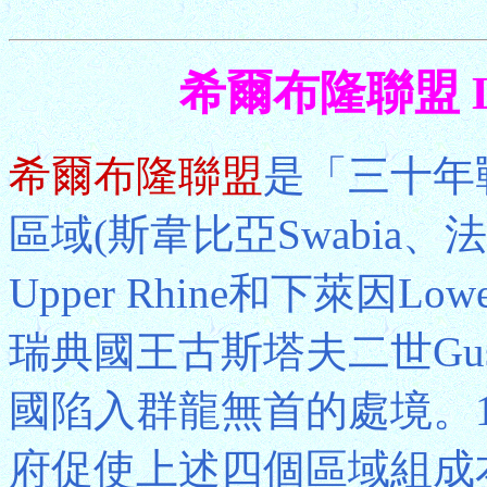
希爾布隆聯盟 Leag
希爾布隆聯盟
是「三十年
區域(斯韋比亞Swabia、法
Upper Rhine和下萊因Lo
瑞典國王古斯塔夫二世Gus
國陷入群龍無首的處境。1
府促使上述四個區域組成本