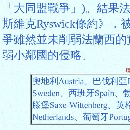
「大同盟戰爭」)。結果法
斯維克Ryswick條約
爭雖然並未削弱法蘭西的
弱小鄰國的侵略。
奧地利Austria、巴伐利亞B
Sweden、西班牙Spain、
滕堡Saxe-Wittenberg、
Netherlands、葡萄牙Portug