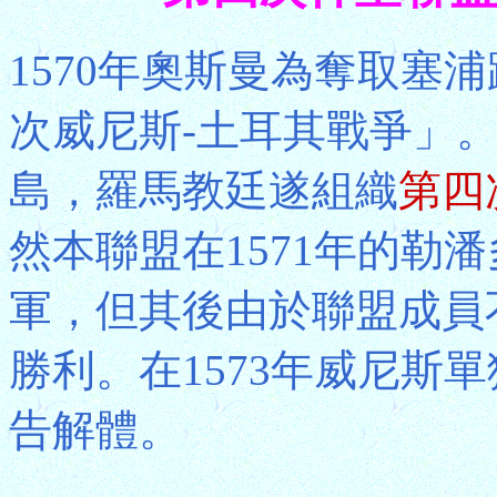
1570年奧斯曼為奪取塞
次威尼斯-土耳其戰爭」。
島，羅馬教廷遂組織
第四
然本聯盟在1571年的勒潘
軍，但其後由於聯盟成員
勝利。在1573年威尼斯
告解體。