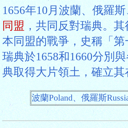
1656年10月波蘭、俄羅
同盟
，共同反對瑞典。其後
本同盟的戰爭，史稱「第
瑞典於1658和1660分
典取得大片領土，確立其
波蘭Poland、俄羅斯Russi