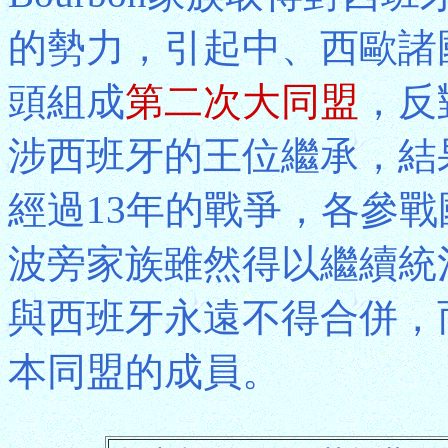
的勢力，引起中、西歐諸國
頭組成
第二次大同盟
，反
涉西班牙的王位繼承，結
經過13年的戰爭，各參戰國
波旁家族雖然得以繼續統
與西班牙永遠不得合併，
本同盟的成員。