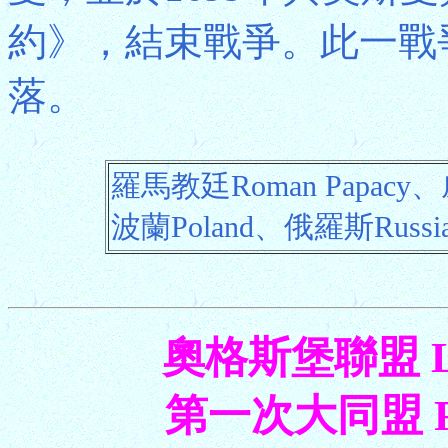
約》，結束戰爭。此一戰
落。
羅馬教廷Roman Papacy、
波蘭Poland、俄羅斯Russi
奧格斯堡聯盟 Leag
第一次大同盟 Firs