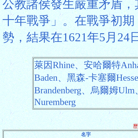
公教諸侯發生嚴重矛盾，其
十年戰爭」。在戰爭初期
勢，結果在1621年5月2
萊因Rhine、安哈爾特Anha
Baden、黑森-卡塞爾Hess
Brandenberg、烏爾姆Ul
Nuremberg
歷
名字