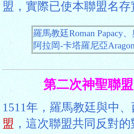
盟，實際已使本聯盟名存
羅馬教廷Roman Papacy、
阿拉岡-卡塔羅尼亞Aragon-Ca
第二次神聖聯盟 Sec
1511年，羅馬教廷與中
盟
，這次聯盟共同反對的對