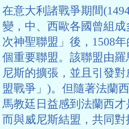
在意大利諸戰爭期間(149
變，中、西歐各國曾組成多
次神聖聯盟」後，1508年
個重要聯盟。該聯盟由羅
尼斯的擴張，並且引發對
盟戰爭」)。但隨著法蘭
馬教廷日益感到法蘭西才是
而與威尼斯結盟，共同對