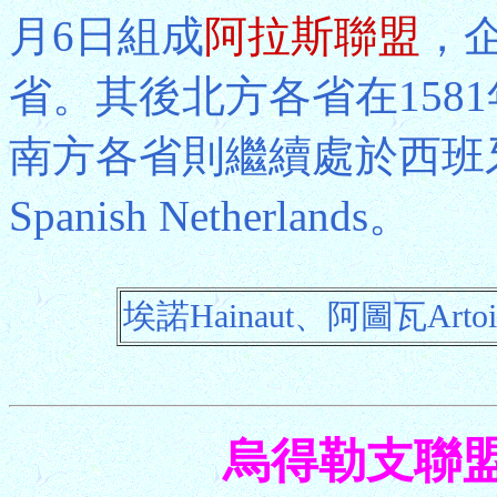
月6日組成
阿拉斯聯盟
，
省。其後北方各省在158
南方各省則繼續處於西班
Spanish Netherlands。
埃諾Hainaut、阿圖瓦Arto
烏得勒支聯盟 Un