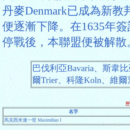
丹麥Denmark已成為新
便逐漸下降。在1635年簽
停戰後，本聯盟便被解散
巴伐利亞Bavaria、斯韋比
爾Trier、科隆Koln、維爾茨
歷
名字
馬克西米連一世 Maximilian I