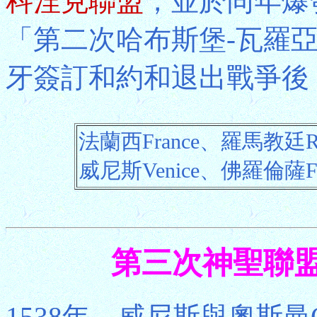
科涅克聯盟
，並於同年爆
「第二次哈布斯堡-瓦羅亞
牙簽訂和約和退出戰爭後
法蘭西France、羅馬教廷Rom
威尼斯Venice、佛羅倫薩Flo
第三次神聖聯盟 Th
1538年，威尼斯與奧斯曼