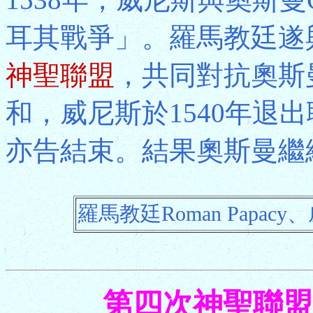
耳其戰爭」。羅馬教廷遂
神聖聯盟
，共同對抗奧斯
和，威尼斯於1540年退
亦告結束。結果奧斯曼繼
羅馬教廷Roman Papacy、
第四次神聖聯盟 Fou