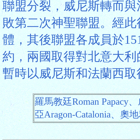
聯盟分裂，威尼斯轉而與法
敗第二次神聖聯盟。經此
體，其後聯盟各成員於15
約，兩國取得對北意大利
暫時以威尼斯和法蘭西取
羅馬教廷Roman Papac
亞Aragon-Catalonia、奧