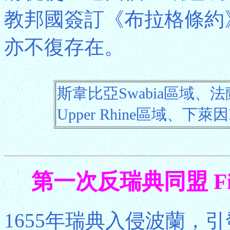
教邦國簽訂《布拉格條約
亦不復存在。
斯韋比亞Swabia區域、法
Upper Rhine區域、下萊因L
第一次反瑞典同盟 First A
1655年瑞典入侵波蘭，