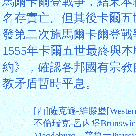
馬爾卡爾登戰爭，結果本聯
名存實亡。但其後卡爾五世
發第二次施馬爾卡爾登戰
1555年卡爾五世最終與
約》，確認各邦國有宗教
教矛盾暫時平息。
[西]薩克遜-維滕堡[Western]
不倫瑞克-呂內堡Brunswic
Magdeburg、普魯士Pru