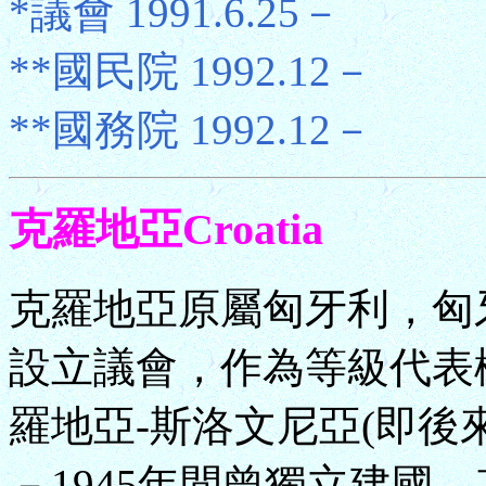
*議會 1991.6.25－
**國民院 1992.12－
**國務院 1992.12－
克羅地亞Croatia
克羅地亞原屬匈牙利，匈牙
設立議會，作為等級代表機
羅地亞-斯洛文尼亞(即後來
－1945年間曾獨立建國