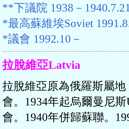
**下議院 1938－1940.7.2
*最高蘇維埃Soviet 1991.8.
*議會 1992.10－
拉脫維亞Latvia
拉脫維亞原為俄羅斯屬地，
會。1934年起烏爾曼尼斯
會。1940年併歸蘇聯。1