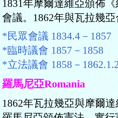
1831年摩爾達維亞頒佈《
會議。1862年與瓦拉幾
*民眾會議 1834.4－1857
*臨時議會 1857－1858
*立法議會 1858－1862.1.
羅馬尼亞Romania
1862年瓦拉幾亞與摩爾達
羅馬尼亞頒佈憲法，實行憲