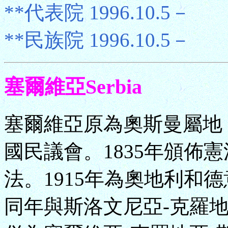
**代表院 1996.10.5－
**民族院 1996.10.5－
塞爾維亞Serbia
塞爾維亞原為奧斯曼屬地，
國民議會。1835年頒佈憲
法。1915年為奧地利和德
同年與斯洛文尼亞-克羅