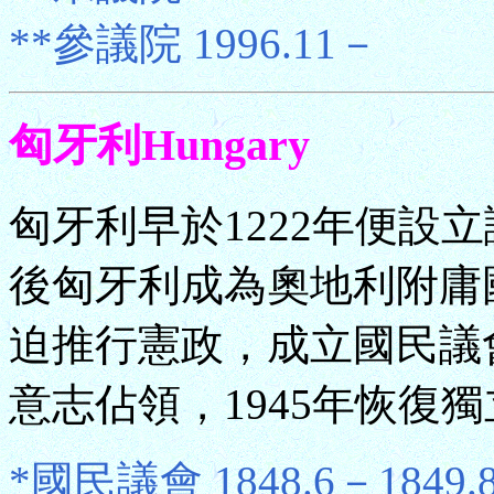
**參議院 1996.11－
匈牙利Hungary
匈牙利早於1222年便設
後匈牙利成為奧地利附庸國
迫推行憲政，成立國民議會。
意志佔領，1945年恢復
*國民議會 1848.6－1849.8