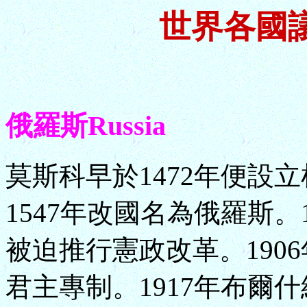
世界各國
俄羅斯Russia
莫斯科早於1472年便設
1547年改國名為俄羅斯。
被迫推行憲政改革。1906
君主專制。1917年布爾