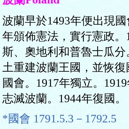
波蘭早於1493年便出現國
年頒佈憲法，實行憲政。1
斯、奧地利和普魯士瓜分。
土重建波蘭王國，並恢復國
國會。1917年獨立。191
志滅波蘭。1944年復國。
*國會 1791.5.3－1792.5