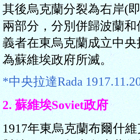
其後烏克蘭分裂為右岸(即
兩部分，分別併歸波蘭和俄
義者在東烏克蘭成立中央拉
為蘇維埃政府所滅。
*中央拉達Rada 1917.11.20
2. 蘇維埃Soviet政府
1917年東烏克蘭布爾什