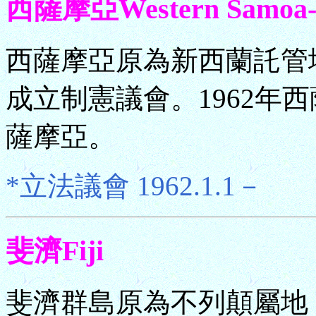
西薩摩亞Western Samo
西薩摩亞原為新西蘭託管地
成立制憲議會。1962年西
薩摩亞。
*立法議會 1962.1.1－
斐濟Fiji
斐濟群島原為不列顛屬地，