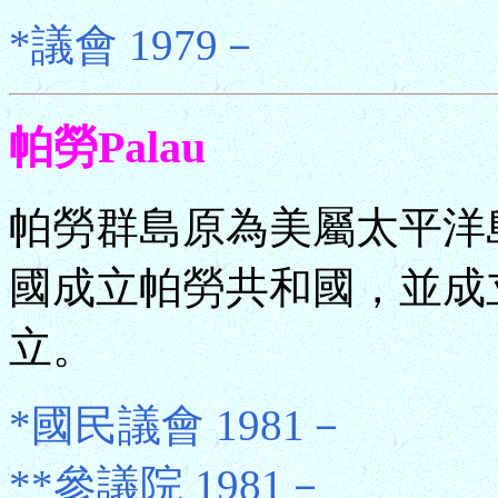
*議會 1979－
帕勞Palau
帕勞群島原為美屬太平洋島
國成立帕勞共和國，並成立
立。
*國民議會 1981－
**參議院 1981－