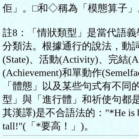
佢」。□和◇稱為「模態算子」
註8：「情狀類型」是當代語
分類法。根據通行的說法，動
(State)、活動(Activity)、完結(
(Achievement)和單動作(Se
「體態」以及某些句式有不同
型」與「進行體」和祈使句都是
其漢譯)是不合語法的："*He is be
tall!"(「*要高！」)。