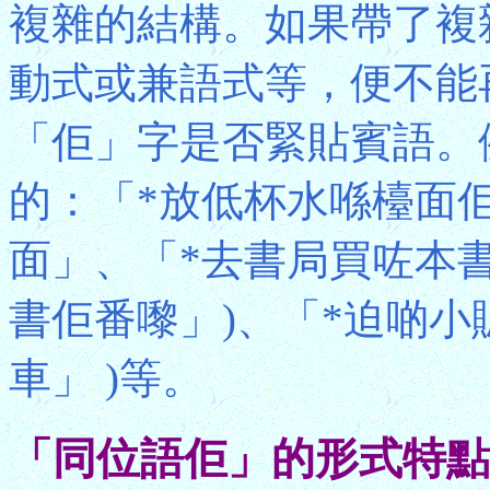
複雜的結構。如果帶了複
動式或兼語式等，便不能
「佢」字是否緊貼賓語。
的：「*放低杯水喺檯面佢
面」、「*去書局買咗本書
書佢番嚟」)、「*迫啲小
車」 )等。
「同位語佢」的形式特點