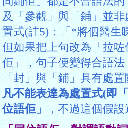
間鋪佢」都是不合語法的
及「參觀」與「鋪」並非
置式(註5)：「*將個醫
但如果把上句改為「拉咗
佢」，句子便變得合語法
「封」與「鋪」具有處置
凡不能表達為處置式(即
位語佢」
，不過這個假設