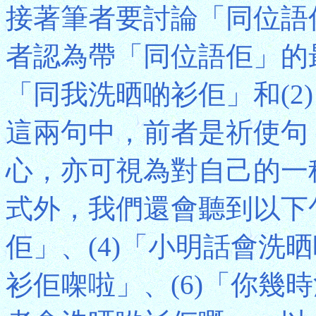
接著筆者要討論「同位語
者認為帶「同位語佢」的最
「同我洗晒啲衫佢」和(2
這兩句中，前者是祈使句
心，亦可視為對自己的一
式外，我們還會聽到以下句
佢」、(4)「小明話會洗
衫佢㗎啦」、(6)「你幾