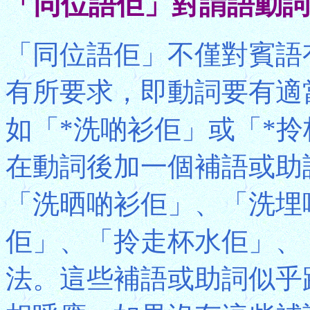
「同位語佢」對謂語動詞
「同位語佢」不僅對賓語
有所要求，即動詞要有適當
如「*洗啲衫佢」或「*
在動詞後加一個補語或助
「洗晒啲衫佢」、「洗埋
佢」、「拎走杯水佢」、
法。這些補語或助詞似乎