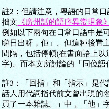
註2：但請注意，粵語的日常口
拙文
《廣州話的語序異常現象
例如以下兩句在日常口語中是
睇日出呀，佢」。但這種後置
間隔，包括停頓(在書面語上以
字)。而本文所討論的「同位語
註3：「回指」和「指示」是
話人用代詞指代前文曾出現的
買了一本雜誌。」中，「他」