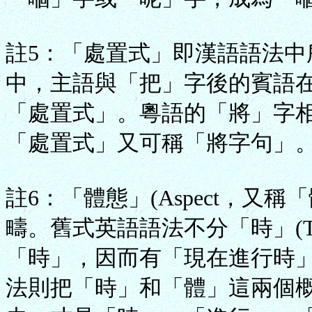
註5：「處置式」即漢語語法
中，主語與「把」字後的賓語
「處置式」。粵語的「將」字
「處置式」又可稱「將字句」
註6：「體態」(Aspect，又
疇。舊式英語語法不分「時」(T
「時」，因而有「現在進行時
法則把「時」和「體」這兩個