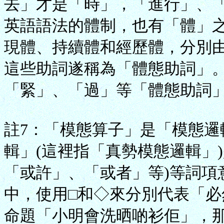
去」才是「時」，「進行」、
英語語法的體制，也有「體」
現體、持續體和經歷體，分別
這些助詞遂稱為「體態助詞」
「緊」、「過」等「體態助詞
註7：「模態算子」是「模態邏輯」(
輯」(這裡指「真勢模態邏輯」
「或許」、「或者」等)等詞項
中，使用□和◇來分別代表「必
命題「小明會洗晒啲衫佢」，