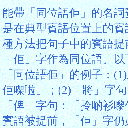
能帶「同位語佢」的名詞
是在典型賓語位置上的賓
種方法把句子中的賓語提
「佢」字作為同位語。以
「同位語佢」的例子：(1
佢㗎啦」；(2)「將」字
「俾」字句：「拎啲衫嚟
賓語被提前，「佢」字仍