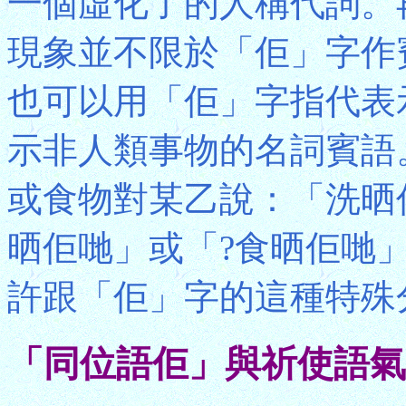
一個虛化了的人稱代詞。
現象並不限於「佢」字作
也可以用「佢」字指代表
示非人類事物的名詞賓語
或食物對某乙說：「洗晒
晒佢哋」或「?食晒佢哋
許跟「佢」字的這種特殊
「同位語佢」與祈使語氣