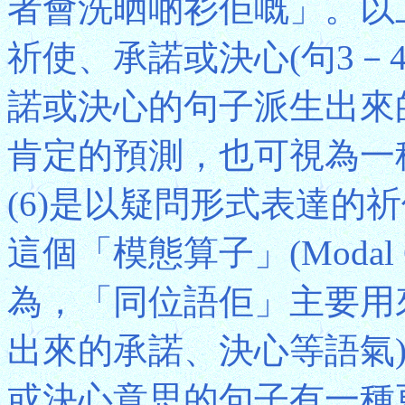
者會洗晒啲衫佢嘅」。以
祈使、承諾或決心(句3－
諾或決心的句子派生出來的(
肯定的預測，也可視為一
(6)是以疑問形式表達的祈
這個「模態算子」(Modal O
為，「同位語佢」主要用
出來的承諾、決心等語氣
或決心意思的句子有一種