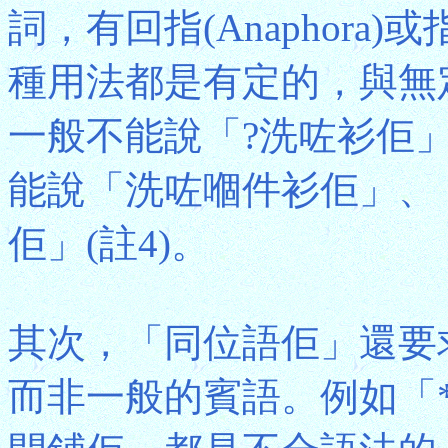
詞，有回指(Anaphora)或
種用法都是有定的，與無
一般不能說「?洗咗衫佢
能說「洗咗嗰件衫佢」、
佢」(註4)。
其次，「同位語佢」還要
而非一般的賓語。例如「