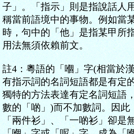
子」。「指示」則是指說話人用
稱當前語境中的事物。例如當
時，句中的「他」是指某甲所
用法無須依賴前文。
註4：粵語的「嗰」字(相當於
有指示詞的名詞短語都是有定
獨特的方法表達有定名詞短語，
數的「啲」)而不加數詞。因此
「兩件衫」、「一啲衫」卻是
「嗰」字或「呢」字，成為「