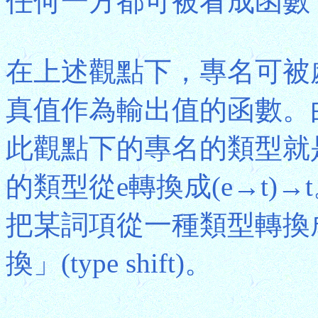
任何一方都可被看成函數
在上述觀點下，專名可被
真值作為輸出值的函數。
此觀點下的專名的類型就是
的類型從e轉換成(e→t)
把某詞項從一種類型轉換
換」(type shift)。