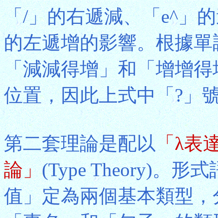
「/」的右遞減、「e^」
的左遞增的影響。根據單
「減減得增」和「增增得
位置，因此上式中「?」
第二套理論是配以
「λ表
論」
(Type Theory
值」定為兩個基本類型，