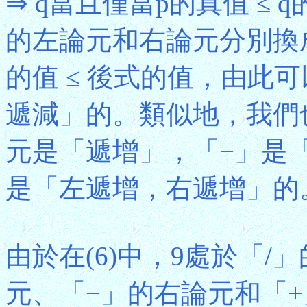
⇒ q當且僅當p的真值 ≤
的左論元和右論元分別換
的值 ≤ 後式的值，由此
遞減」的。類似地，我們
元是「遞增」，「−」是
是「左遞增，右遞增」的
由於在(6)中，9處於「/
元、「−」的右論元和「