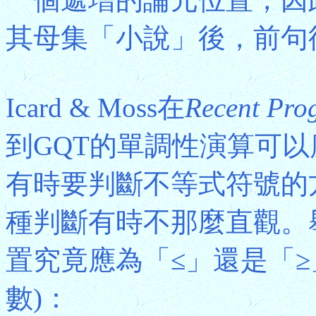
其母集「小說」後，前句
Icard & Moss在
Recent Pro
到GQT的單調性演算可
有時要判斷不等式符號的
種判斷有時不那麼直觀。
置究竟應為「≤」還是「≥
數)：