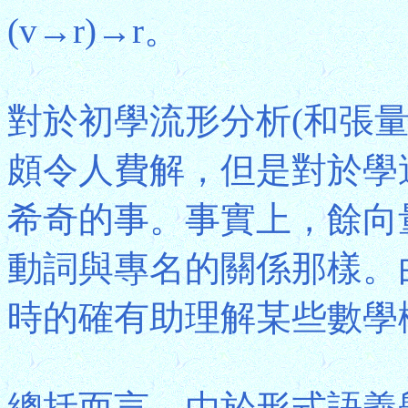
(v→r)→r。
對於初學流形分析(和張
頗令人費解，但是對於學
希奇的事。事實上，餘向
動詞與專名的關係那樣。
時的確有助理解某些數學
總括而言，由於形式語義