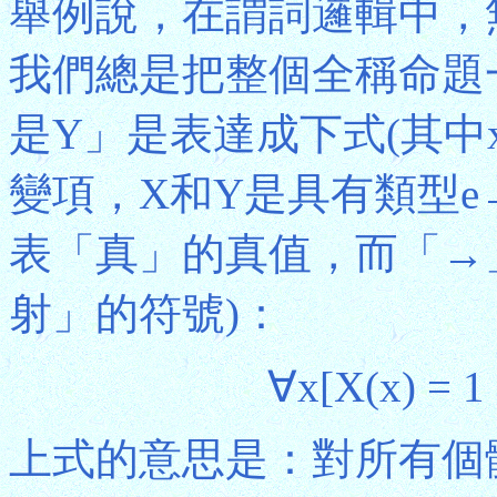
舉例說，在謂詞邏輯中，
我們總是把整個全稱命題
是Y」是表達成下式(其中
變項，X和Y是具有類型e
表「真」的真值，而「→
射」的符號)：
∀x[X(x) = 1
上式的意思是：對所有個