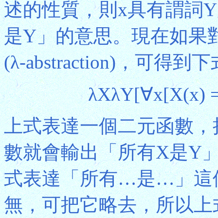
述的性質，則x具有謂詞
是Y」的意思。現在如果
(λ-abstraction)，可得到
λXλY[∀x[X(x) =
上式表達一個二元函數，
數就會輸出「所有X是Y
式表達「所有…是…」這
無，可把它略去，所以上