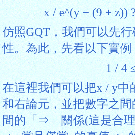
x / e^(y − (9 + z))
仿照GQT，我們可以先
性。為此，先看以下實例
1 / 4
在這裡我們可以把x / y
和右論元，並把數字之間
間的「⇒」關係(這是合