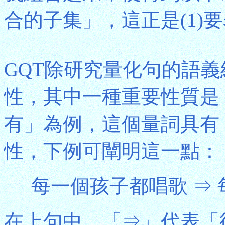
合的子集」，這正是(1)
GQT除研究量化句的語
性，其中一種重要性質是
有」為例，這個量詞具有
性，下例可闡明這一點：
每一個孩子都唱歌 ⇒ 
在上句中，「⇒」代表「衍推」