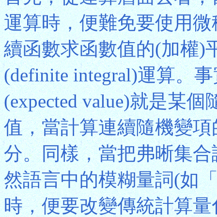
運算時，便難免要使用微
續函數求函數值的(加權
(definite integr
(expected value
值，當計算連續隨機變項
分。同樣，當把弗晰集合
然語言中的模糊量詞(如
時，便要改變傳統計算量