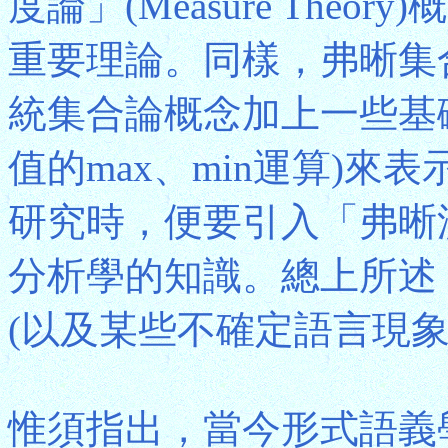
度論」(Measure The
重要理論。同樣，弗晰集
統集合論概念加上一些基
值的max、min運算)
研究時，便要引入「弗晰
分析學的知識。總上所述
(以及某些不確定語言現象
惟須指出，當今形式語義