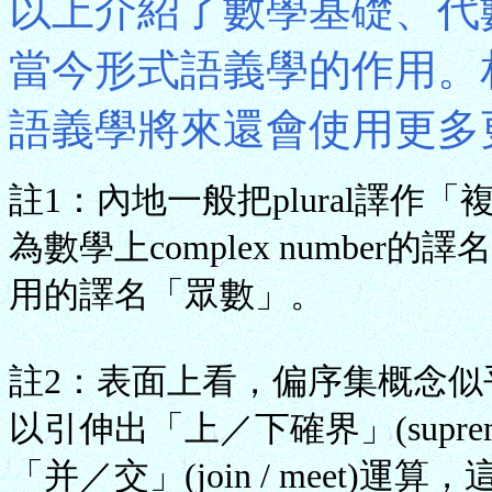
以上介紹了數學基礎、代
當今形式語義學的作用。
語義學將來還會使用更多
註1：內地一般把plural譯
為數學上complex numbe
用的譯名「眾數」。
註2：表面上看，偏序集概念
以引伸出「上／下確界」(supremu
「并／交」(join / meet