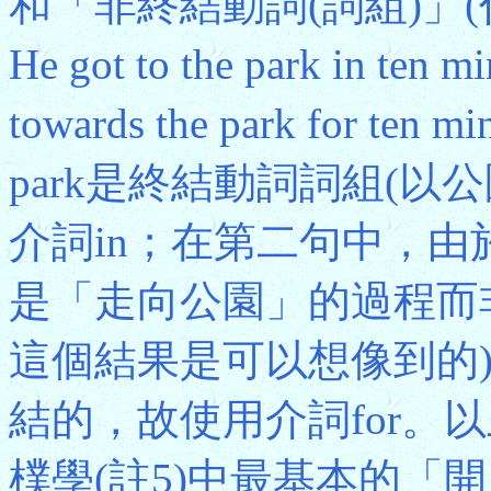
和「非終結動詞(詞組)」
He got to the park in ten 
towards the park for te
park是終結動詞詞組(
介詞in；在第二句中，由於
是「走向公園」的過程而
這個結果是可以想像到的
結的，故使用介詞for。
樸學(註5)中最基本的「開／