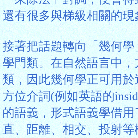
還有很多與梯級相關的現
接著把話題轉向「幾何學
學門類。在自然語言中，
類，因此幾何學正可用於
方位介詞(例如英語的inside、
的語義，形式語義學借用
直、距離、相交、投射等