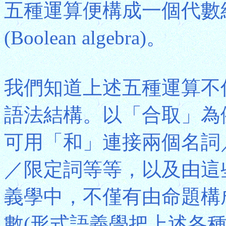
五種運算便構成一個代數
(Boolean algebra)。
我們知道上述五種運算不
語法結構。以「合取」為
可用「和」連接兩個名詞
／限定詞等等，以及由這
義學中，不僅有由命題構
數(形式語義學把上述各