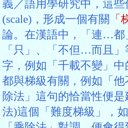
義／語用學研究中，這些
(scale)，形成一個有關
「
論。在漢語中，「連…都
「只」、「不但…而且」
字，例如「千載不變」中
都與梯級有關，例如「他
除法」這句的恰當性便是建
法)這個「難度梯級」，
「乘除法」對調，便會得