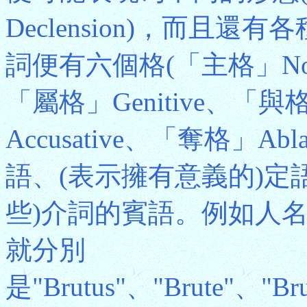
Declension)，而且
詞便有六個格(「主格」Nomin
「屬格」Genitive、「與
Accusative、「奪格」A
語、(表示擁有意義的)定
些)介詞的賓語。例如人名布
就分別
是"Brutus"、"Brute"、"Br