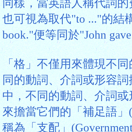
同樣，當英語人稱代詞的
也可視為取代"to ..."的結構
book."便等同於"John gave 
「格」不僅用來體現不同
同的動詞、介詞或形容詞
中，不同的動詞、介詞或
來擔當它們的「補足語」(
稱為「支配」(Governme