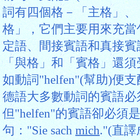
詞有四個格－「主格」、
格」，它們主要用來充當
定語、間接賓語和真接賓
「與格」和「賓格」還須
如動詞"helfen"(幫助
德語大多數動詞的賓語必
但"helfen"的賓語卻
句："Sie sach
mich
."(直譯