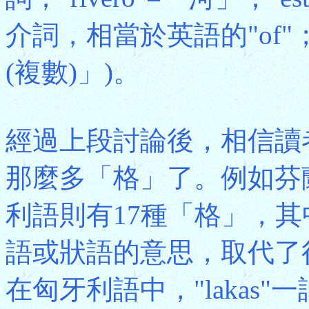
介詞，相當於英語的"of"；"d
(複數)」)。
經過上段討論後，相信讀
那麼多「格」了。例如芬
利語則有17種「格」，
語或狀語的意思，取代了
在匈牙利語中，"lakas