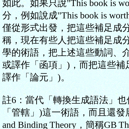
如此。如果只說"This book i
分，例如說成"This book is wo
僅從形式出發，把這些補足成
稱，現在有些人把這些補足成
學的術語，把上述這些動詞、介詞和
或譯作「函項」)，而把這些補足成
譯作「論元」)。
註6：當代「轉換生成語法」也
「管轄」)這一術語，而且還發展為
and Binding Theory，簡