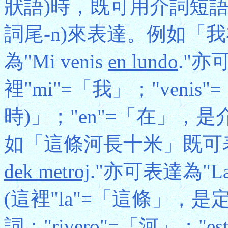
狀語)時，既可用介詞短
詞尾-n)來表達。例如「
為"Mi venis
en lundo
."亦可
裡"mi"=「我」；"venis
時)」；"en"=「在」，是介
如「這條河長十米」既可表達為"La
dek metroj
."亦可表達為"La ri
(這裡"la"=「這條」，是
詞；"rivero"=「河」；"es