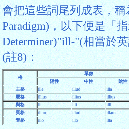
會把這些詞尾列成表，稱為「變
Paradigm)，以下便是「指示
Determiner)"ill-"(
(註8)：
單數
格
陽性
中性
陰性
主格
ille
illud
illa
屬格
illius
illius
illius
與格
illi
illi
illi
賓格
illum
illud
illam
奪格
illo
illo
illa