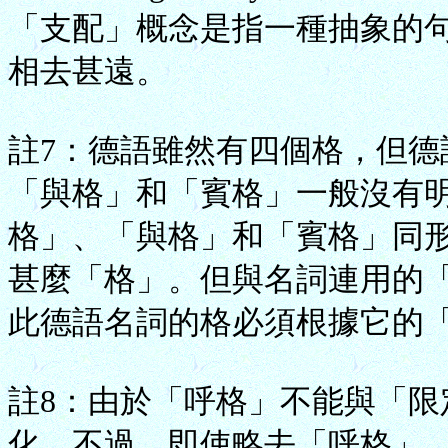
「支配」概念是指一種抽象的
相去甚遠。
註7：德語雖然有四個格，但德
「與格」和「賓格」一般沒有明顯的
格」、「與格」和「賓格」同形
甚麼「格」。但與名詞連用的
此德語名詞的格必須根據它的
註8：由於「呼格」不能與「
化。不過，即使略去「呼格」，該表