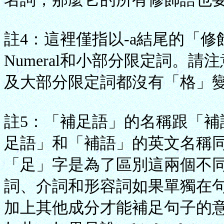
註4：這裡僅指以-a結尾的「修飾
Numeral和小部分限定詞。請注意世
及大部分限定詞都沒有「格」
註5：「補足語」的名稱跟「補
足語」和「補語」的英文名稱同為C
「足」字是為了區別這兩個不同
詞、介詞和形容詞如果單獨在
加上其他成分才能補足句子的意義