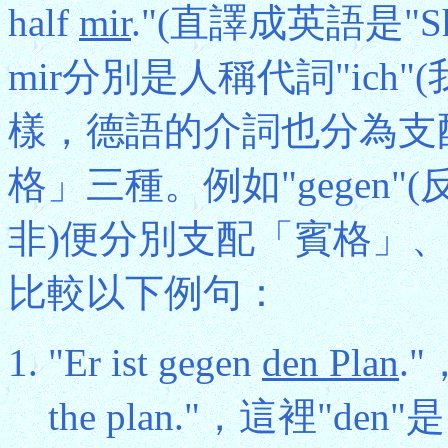
half
mir
."(直譯成英語是"She
mir分別是人稱代詞"ich
樣，德語的介詞也分為支
格」三種。例如"gegen"(反對)、
非)便分別支配「賓格」
比較以下例句：
"Er ist gegen
den Plan
."
the plan."，這裡"d