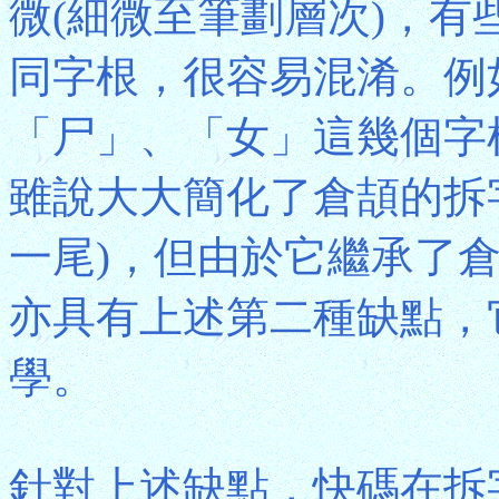
微(細微至筆劃層次)，有
同字根，很容易混淆。例
「尸」、「女」這幾個字
雖說大大簡化了倉頡的拆
一尾)，但由於它繼承了
亦具有上述第二種缺點，
學。
針對上述缺點，快碼在拆