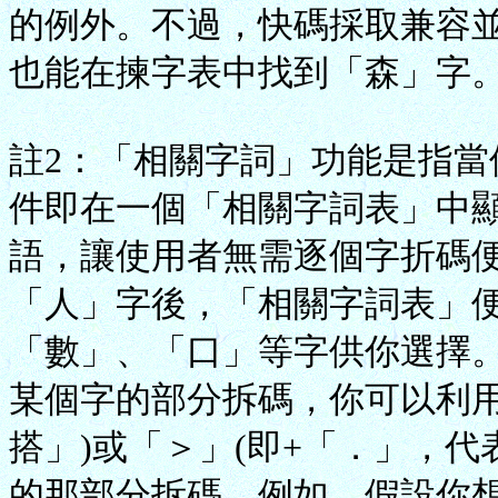
的例外。不過，快碼採取兼容
也能在揀字表中找到「森」字
註2：「相關字詞」功能是指
件即在一個「相關字詞表」中
語，讓使用者無需逐個字折碼
「人」字後，「相關字詞表」
「數」、「口」等字供你選擇
某個字的部分拆碼，你可以利用
搭」)或「＞」(即
+「．」，代
的那部分拆碼。例如，假設你