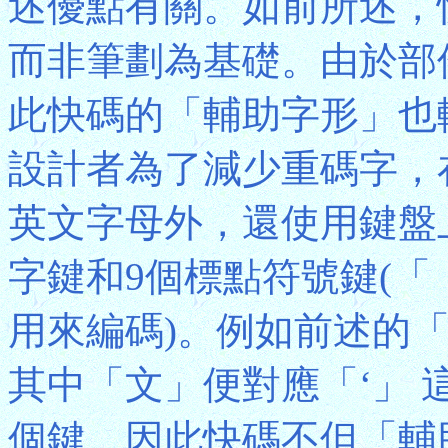
述優點有關。如前所述，
而非筆劃為基礎。由於部
此快碼的「輔助字形」也
設計者為了減少重碼字，
英文字母外，還使用鍵盤
字鍵和9個標點符號鍵(
用來編碼)。例如前述的
其中「文」便對應「‘」
個鍵。因此快碼不但「輔