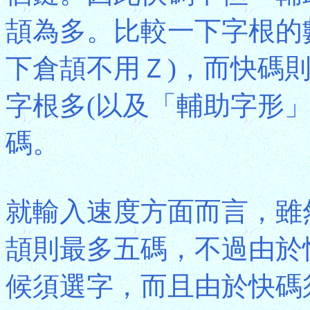
頡為多。比較一下字根的數
下倉頡不用Ｚ)，而快碼則
字根多(以及「輔助字形
碼。
就輸入速度方面而言，雖
頡則最多五碼，不過由於
候須選字，而且由於快碼