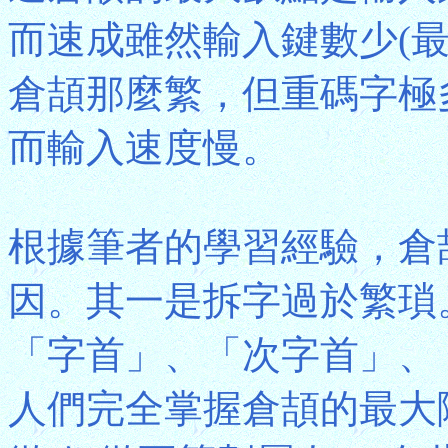
而速成雖然輸入鍵數少(
倉頡那麼繁，但重碼字極
而輸入速度慢。
根據筆者的學習經驗，倉
因。其一是拆字過於繁瑣
「字首」、「次字首」、
人們完全掌握倉頡的最大