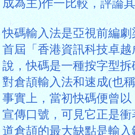
成為主)作一比較，評論
快碼輸入法是亞視前編劇
首屆「香港資訊科技卓越
說，快碼是一種按字型拆
對倉頡輸入法和速成(也
事實上，當初快碼便曾以
宣傳口號，可見它正是衝
道倉頡的最大缺點是輸入