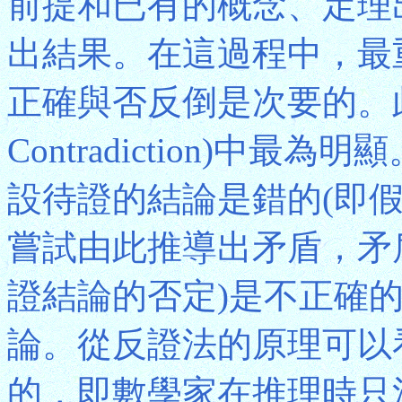
前提和已有的概念、定理
出結果。在這過程中，最
正確與否反倒是次要的。此一
Contradiction)中
設待證的結論是錯的(即
嘗試由此推導出矛盾，矛
證結論的否定)是不正確
論。從反證法的原理可以
的，即數學家在推理時只