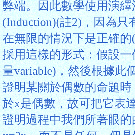
弊端。因此數學使用演繹法(D
(Induction)(註2)
在無限的情況下是正確的(
採用這樣的形式：假設一
量variable)，然後
證明某關於偶數的命題時
於x是偶數，故可把它表達
證明過程中我們所著眼的