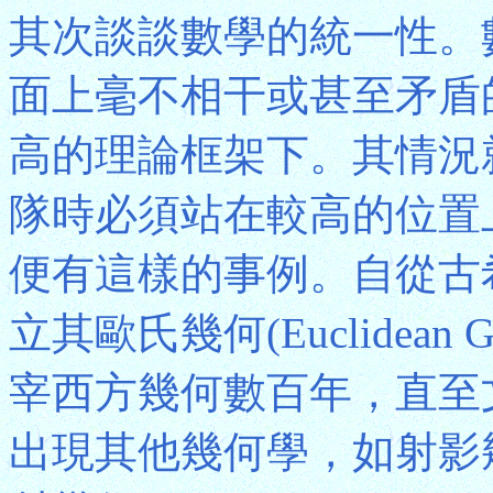
其次談談數學的統一性。
面上毫不相干或甚至矛盾
高的理論框架下。其情況
隊時必須站在較高的位置
便有這樣的事例。自從古希臘
立其歐氏幾何(Euclidean
宰西方幾何數百年，直至
出現其他幾何學，如射影幾何(Pr