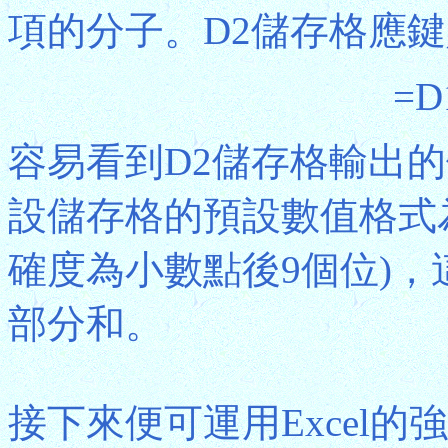
項的分子。D2儲存格應
=D
容易看到D2儲存格輸出的值是3+4
設儲存格的預設數值格式
確度為小數點後9個位)
部分和。
接下來便可運用Excel