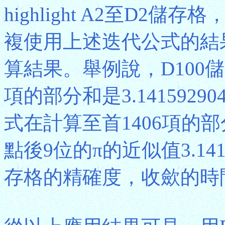
highlight A2至D
複使用上述迭代公式的結
算結果。舉例說，D100
項的部分和是3.14159
式在計算至首1406項的
點後9位的π的近似值3.141
存格的精確度，收歛的時