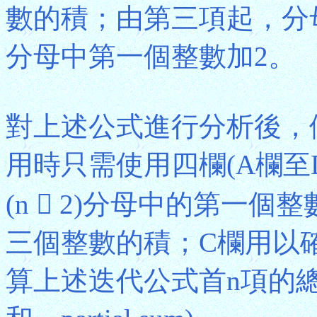
數的積；由第三項起，分
分母中第一個整數加2。
對上述公式進行分析後，便
用時只需使用四欄(A欄至
(n  2)分母中的第一
三個整數的積；C欄用以
算上述迭代公式首n項的