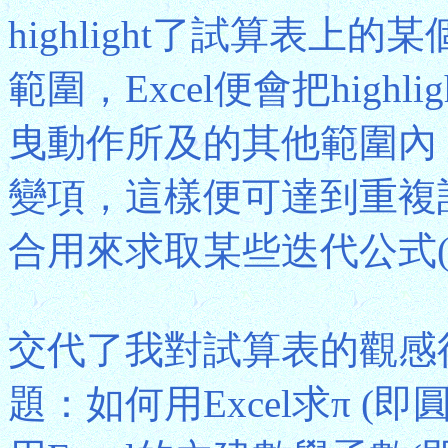
highlight了試算表
範圍，Excel便會把high
曳動作所及的其他範圍內
變項，這樣便可達到重複計
合用來求取某些迭代公式(itera
交代了我對試算表的觀感
題：如何用Excel求π 