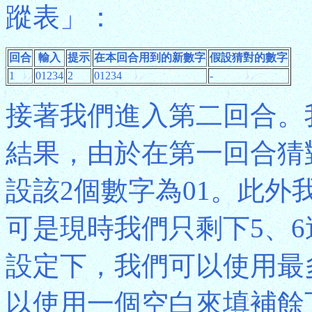
蹤表」：
回合
輸入
提示
在本回合用到的新數字
假設猜對的數字
1
01234
2
01234
-
接著我們進入第二回合。
結果，由於在第一回合猜
設該2個數字為01。此外
可是現時我們只剩下5、
設定下，我們可以使用最
以使用一個空白來填補餘