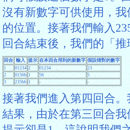
沒有新數字可供使用，我
的位置。接著我們輸入23
回合結束後，我們的「推
回合
輸入
提示
在本回合用到的新數字
假設猜對的數字
1
01234
2
01234
23
2
0156b
1
56
5
3
235bb
1
-
-
接著我們進入第四回合。
結果，由於在第三回合我
提示卻是1，這說明我們