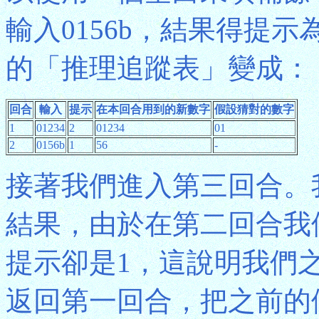
輸入0156b，結果得提
的「推理追蹤表」變成：
回合
輸入
提示
在本回合用到的新數字
假設猜對的數字
1
01234
2
01234
01
2
0156b
1
56
-
接著我們進入第三回合。
結果，由於在第二回合我
提示卻是1，這說明我們
返回第一回合，把之前的