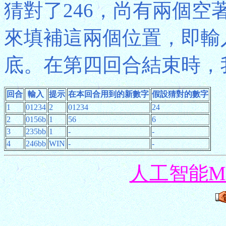
猜對了246，尚有兩個
來填補這兩個位置，即輸入
底。在第四回合結束時，
回合
輸入
提示
在本回合用到的新數字
假設猜對的數字
1
01234
2
01234
24
2
0156b
1
56
6
3
235bb
1
-
-
4
246bb
WIN
-
-
人工智能Mas