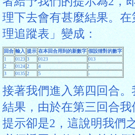
者給予我們的提示為2，
理下去會有甚麼結果。在
理追蹤表」變成：
回合
輸入
提示
在本回合用到的新數字
假設猜對的數字
1
0123
3
0123
013
2
0124
2
4
-
3
0135
2
5
-
接著我們進入第四回合。
結果，由於在第三回合我
提示卻是2，這說明我們