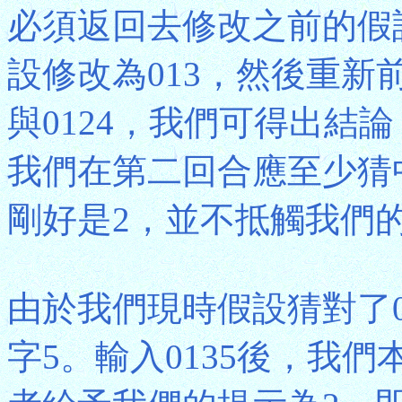
必須返回去修改之前的假
設修改為013，然後重新
與0124，我們可得出結
我們在第二回合應至少猜
剛好是2，並不抵觸我們
由於我們現時假設猜對了
字5。輸入0135後，我