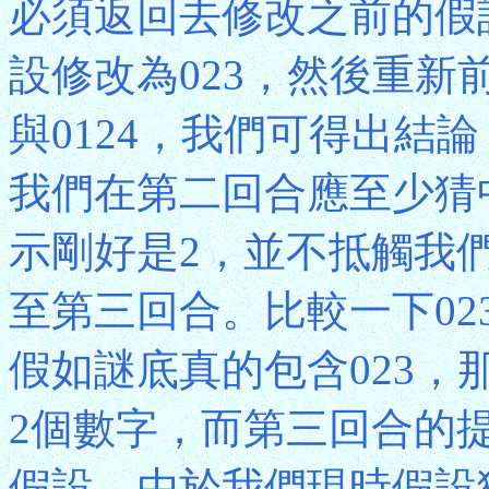
必須返回去修改之前的假
設修改為023，然後重新
與0124，我們可得出結
我們在第二回合應至少猜
示剛好是2，並不抵觸我
至第三回合。比較一下02
假如謎底真的包含023
2個數字，而第三回合的
假設。由於我們現時假設