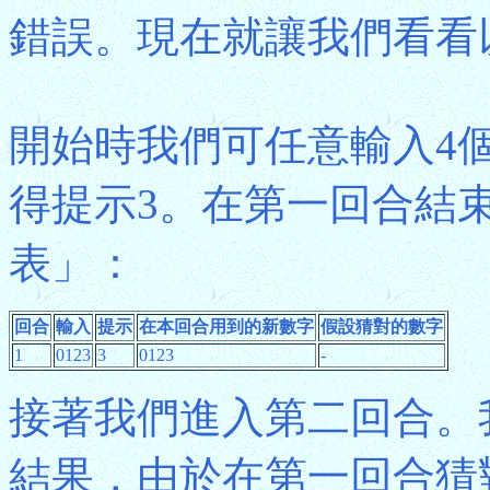
錯誤。現在就讓我們看看
開始時我們可任意輸入4個
得提示3。在第一回合結
表」：
回合
輸入
提示
在本回合用到的新數字
假設猜對的數字
1
0123
3
0123
-
接著我們進入第二回合。
結果，由於在第一回合猜