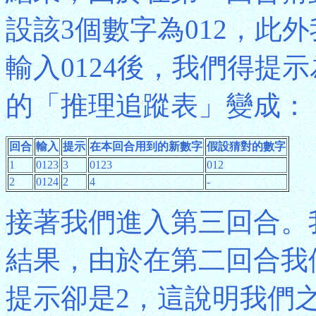
設該3個數字為012，此
輸入0124後，我們得提
的「推理追蹤表」變成：
回合
輸入
提示
在本回合用到的新數字
假設猜對的數字
1
0123
3
0123
012
2
0124
2
4
-
接著我們進入第三回合。
結果，由於在第二回合我
提示卻是2，這說明我們