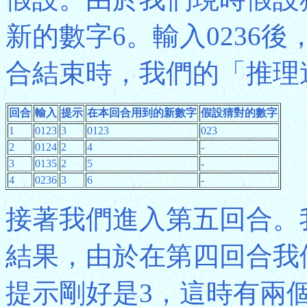
新的數字6。輸入0236
合結束時，我們的「推理
回合
輸入
提示
在本回合用到的新數字
假設猜對的數字
1
0123
3
0123
023
2
0124
2
4
-
3
0135
2
5
-
4
0236
3
6
-
接著我們進入第五回合。
結果，由於在第四回合我
提示剛好是3，這時有兩