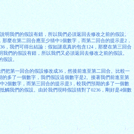
這說明我們的假設有錯，所以我們必須返回去修改之前的假設。
4，那麼在第二回合應至少猜中1個數字，而第二回合的提示是2，
36，我們可得出結論：假如謎底真的包含124，那麼在第三回合
說明我們的假設有錯，所以我們又必須返回去修改之前的假設。
的假設。
我們把第一回合的假設修改成36，然後前進至第二回合。比較一
預期的多了一個數字，我們假設這個數字是2。接著我們前進至第
少猜中2個數字，而第三回合的提示是3，較我們預期的多了一個數
不抵觸我們的假設。由於我們現時假設猜對了0236，剛好是4個數