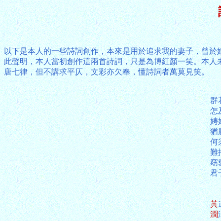
以下是本人的一些詩詞創作，本來是用於追求我的妻子，曾於
此聲明，本人當初創作這兩首詩詞，只是為博紅顏一笑。本人
唐七律，但不講求平仄，文彩亦欠奉，懂詩詞者萬莫見笑。
群
怎
娉
猶
何
難
窈
君
黃
潤