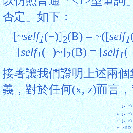
以仿照普通「<1>型量
否定」如下：
[~
self
(−)]
(B) = ~([
self
1
2
1
[
self
(−)~]
(B) = [
self
(
1
2
1
接著讓我們證明上述兩個
義，對於任何(x, z)而言
(x, z)
⇔
(x, z)
⇔
(x, z)
⇔
~B(x, 