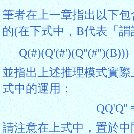
筆者在上一章指出以下包
的(在下式中，B代表「謂
Q(#)(Q'(#')(Q''(#'')(B))
並指出上述推理模式實際
式中的運用：
QQ'Q'' 
請注意在上式中，置於中