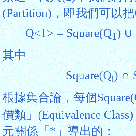
(Partition)，即我們可以
Q<1> = Square(Q
) ∪
1
其中
Square(Q
) ∩ 
i
根據集合論，每個Square(
價類」(Equivalence 
元關係「*」導出的：