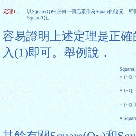
定理1
：
以Square(Q)中任何一個元素作為Square的論元，所得結果等
Square(Q)。
容易證明上述定理是正確的
入(1)即可。舉例說，
Square(
= {~Q, 
= {~Q,
= {~Q, 
= Squar
其餘有關Square(Q~)和Squa