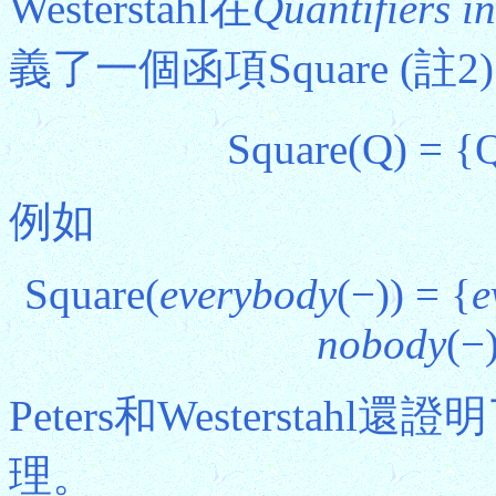
Westerstahl在
Quantifiers 
義了一個函項Square (
Square(Q) = {
例如
Square(
everybody
(−)) = {
e
nobody
(−
Peters和Westerstah
理。