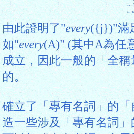
⇔
{
⇔
由此證明了"
every
({j})
如"
every
(A)" (其中A
成立，因此一般的「全稱
的。
確立了「專有名詞」的「
造一些涉及「專有名詞」