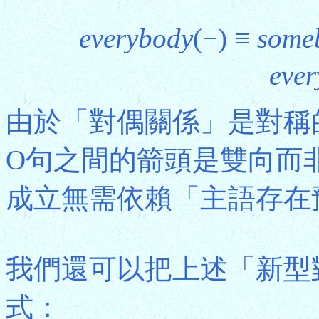
everybody
(−) ≡
some
eve
由於「對偶關係」是對稱
O句之間的箭頭是雙向而
成立無需依賴「主語存在預
我們還可以把上述「新型
式：