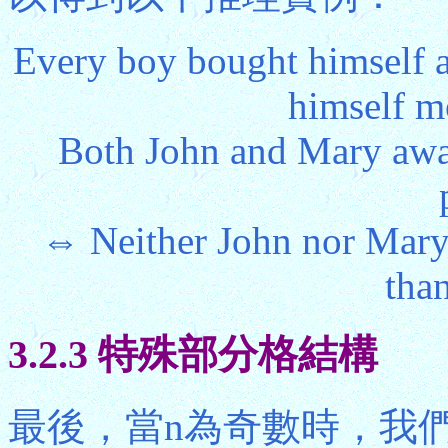
Every boy bought himself 
himself mo
Both John and Mary awar
⇔ Neither John nor Mary 
than
3.2.3 特殊部分格結構
最後，當n為奇數時，我們