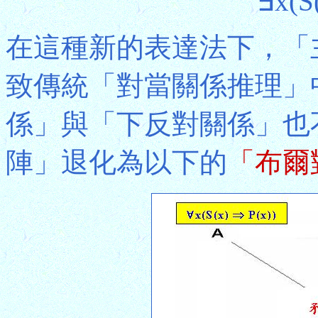
∃x(S(
在這種新的表達法下，「
致傳統「對當關係推理」
係」與「下反對關係」也
陣」退化為以下的
「布爾