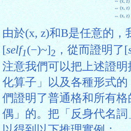
⇔
(x, z)
(x, z)
⇔
(x, z)
⇔
由於(x, z)和B是任意的
[
self
(−)~]
，從而證明了[
1
2
注意我們可以把上述證明
化算子」以及各種形式的
們證明了普通格和所有格
偶」的。把「反身代名詞」套
以得到以下推理實例：