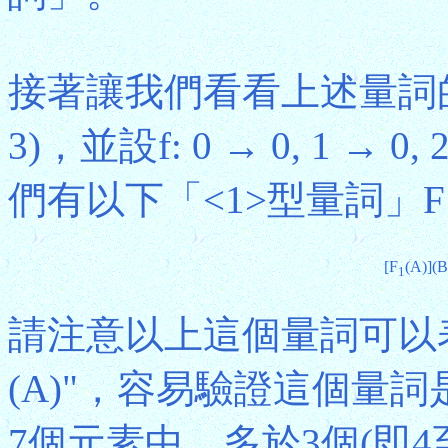
接著讓我們看看上述量詞的一些
3)，並設f: 0 → 0, 1 → 0
們有以下「<1>型量詞」F
[F
(A)](B
1
請注意以上這個量詞可以表
(A)"，容易驗證這個量
7個元素中，多於3個(即