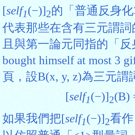
[
self
(−)]
的「普通反身化
1
2
代表那些在含有三元謂詞
且與第一論元同指的「反身代
bought himself at most
頁，設B(x, y, z)為三元
[
self
(−)]
(B) 
1
2
如果我們把[
self
(−)]
看作
1
2