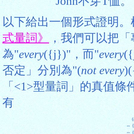
John不穿T恤。
以下給出一個形式證明。
式量詞》
，我們可以把「專
為"
every
({j})"，而"
every
(
否定」分別為"(
not every
)
「<1>型量詞」的真值
有
(
⇔
{
⇔