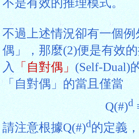
不是有效的推理模式。
不過上述情況卻有一個例外，
偶」，那麼(2)便是有效
入
「自對偶」
(Self-Du
「自對偶」的當且僅當
d
Q(#)
d
請注意根據Q(#)
的定義