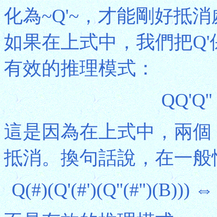
化為~Q'~，才能剛好抵
如果在上式中，我們把Q
有效的推理模式：
QQ'Q''
這是因為在上式中，兩個「
抵消。換句話說，在一般
Q(#)(Q'(#')(Q''(#'')(B))) 