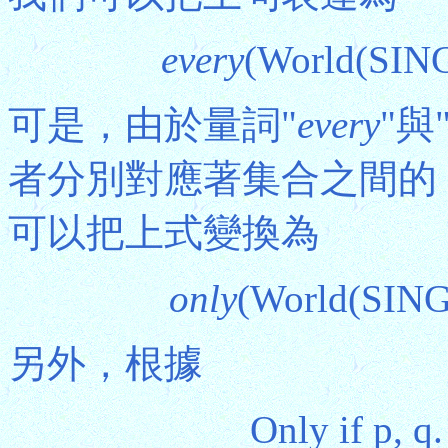
every
(World(SING
可是，由於量詞"
every
"與
者分別對應著集合之間的
可以把上式變換為
only
(World(SING
另外，根據
Only if p, q.