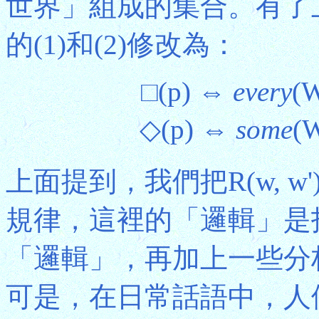
世界」組成的集合。有了
的(1)和(2)修改為：
□(p) ⇔
every
(
◇(p) ⇔
some
(
上面提到，我們把R(w, w
規律，這裡的「邏輯」是
「邏輯」，再加上一些分
可是，在日常話語中，人