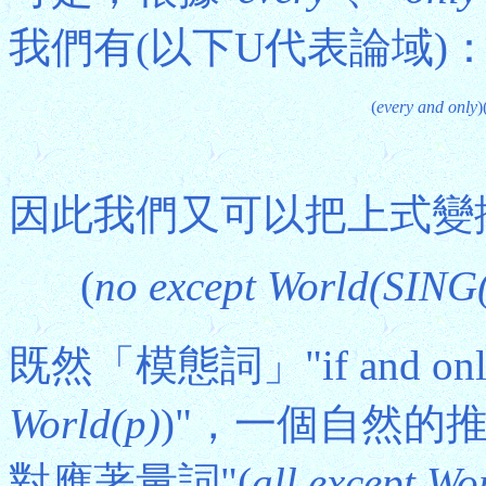
我們有(以下U代表論域)
(
every and only
)
因此我們又可以把上式變
(
no except World(SING(
既然「模態詞」"if and on
World(p)
)"，一個自然的
對應著量詞"(
all except Wo