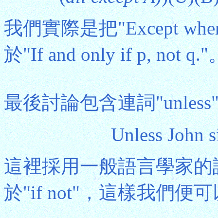
我們實際是把"Except when 
於"If and only if p, not q.
最後討論包含連詞"unle
Unless John s
這裡採用一般語言學家的說法
於"if not"，這樣我們