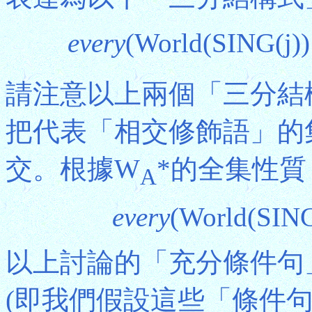
every
(World(SING(j)
請注意以上兩個「三分結
把代表「相交修飾語」的
交。根據W
*的全集性
A
every
(World(SING
以上討論的「充分條件句
(即我們假設這些「條件句」