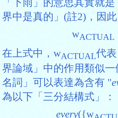
「下雨」的意思其實就是
界中是真的」(註2)，因
w
ACTUAL
在上式中，w
代表
ACTUAL
界論域」中的作用類似一
名詞」可以表達為含有 "
e
為以下「三分結構式」：
every
({w
ACTU