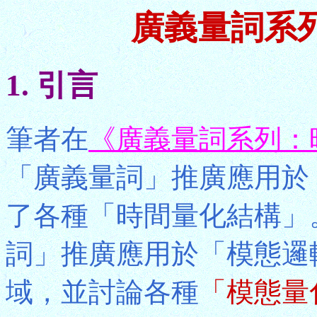
廣義量詞系
1. 引言
筆者在
《廣義量詞系列：
「廣義量詞」推廣應用於
了各種「時間量化結構」
詞」推廣應用於「模態邏輯」(
域，並討論各種
「模態量