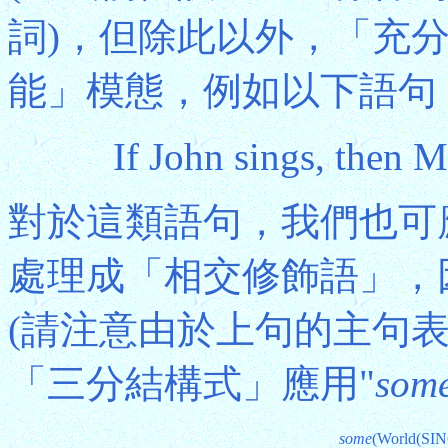
詞)，但除此以外，「充
能」模態，例如以下語句
If John sings, then M
對於這類語句，我們也可
處理成「相交修飾語」，
(請注意由於上句的主句
「三分結構式」應用"
som
some
(World(SIN