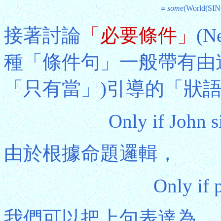
≡
some
(World(SIN
接著討論
「必要條件」
(N
種「條件句」一般帶有由連詞"
「只有當」)引導的「狀
Only if John s
由於根據命題邏輯，
Only if p
我們可以把上句表達為