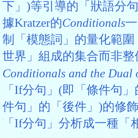
下」)等引導的「狀語分句
據Kratzer的
Conditionals
一
制「模態詞」的量化範圍
世界」組成的集合而非整
Conditionals and the Dual 
「If分句」(即「條件句
件句」的「後件」)的修
「If分句」分析成一種「