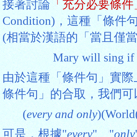
接著討論
「充分必要條件
Condition)，這種「條件句」
(相當於漢語的「當且僅當
Mary will sing if
由於這種「條件句」實際
條件句」的合取，我們可
(
every and only
)(World
可是，根據"
every
"、"
only