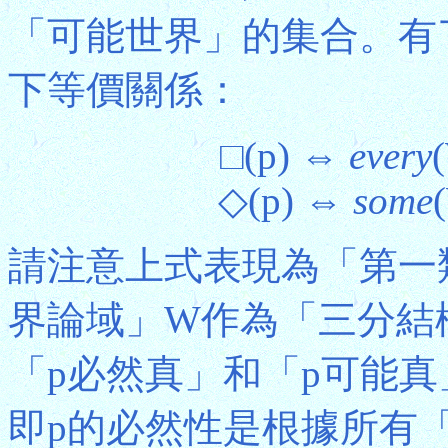
「可能世界」的集合。有
下等價關係：
□(p) ⇔
every
◇(p) ⇔
some
請注意上式表現為「第一
界論域」W作為「三分結
「p必然真」和「p可能
即p的必然性是根據所有