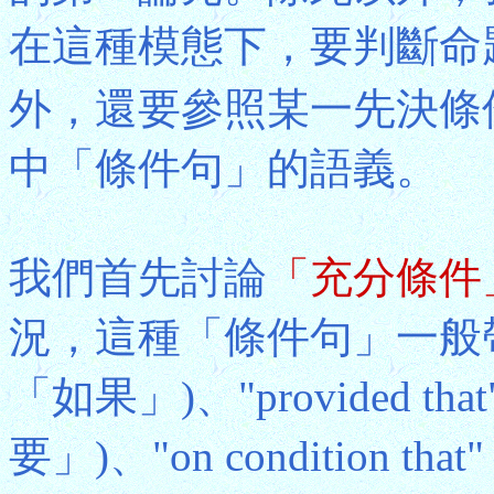
在這種模態下，要判斷命
外，還要參照某一先決條
中「條件句」的語義。
我們首先討論
「充分條件
況，這種「條件句」一般帶有
「如果」)、"provided t
要」)、"on condition 