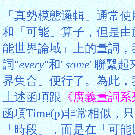
「真勢模態邏輯」通常使
和「可能」算子，但是由
能世界論域」上的量詞，
詞"
every
"和"
some
"聯繫起
界集合」便行了。為此，我們
上述函項跟
《廣義量詞系
函項Time(p)非常相似
「時段」，而是在「可能