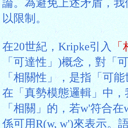
論。為避免上述矛盾，我
以限制。
在20世紀，Kripke引入
「
「可達性」)概念，對「
「相關性」，是指「可能
在「真勢模態邏輯」中，
「相關」的，若w'符合
係可用R(w, w')來表