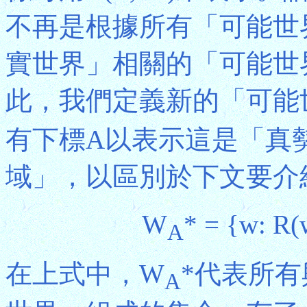
不再是根據所有「可能世
實世界」相關的「可能世
此，我們定義新的「可能
有下標A以表示這是「真
域」，以區別於下文要介
W
* = {w: R(
A
在上式中，W
*代表所
A