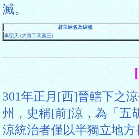
滅。
君主姓名及綽號
李聖天 (大寶于闐國王)
301年正月[西]晉轄下
州，史稱[前]涼，為「五
涼統治者僅以半獨立地方