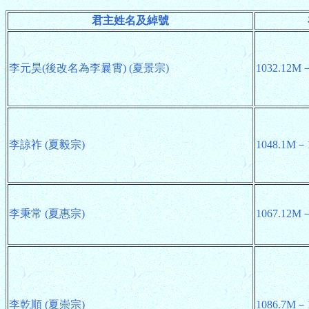
君主姓名及綽號
李元昊(後改名為李曩霄) (夏景宗)
1032.12M
李諒祚 (夏毅宗)
1048.1M－
李秉常 (夏惠宗)
1067.12M
李乾順 (夏崇宗)
1086.7M－