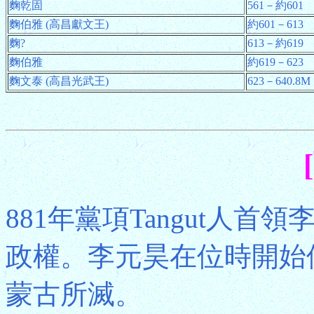
麴乾固
561－約601
麴伯雅 (高昌獻文王)
約601－613
麴?
613－約619
麴伯雅
約619－623
麴文泰 (高昌光武王)
623－640.8M
881年黨項Tangut人首
政權。李元昊在位時開始使
蒙古所滅。