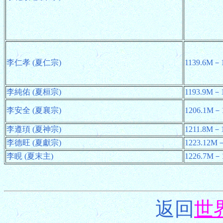
李仁孝 (夏仁宗)
1139.6M－
李純佑 (夏桓宗)
1193.9M－
李安全 (夏襄宗)
1206.1M－
李遵頊 (夏神宗)
1211.8M－
李德旺 (夏獻宗)
1223.12M
李睍 (夏末主)
1226.7M－
返回
世