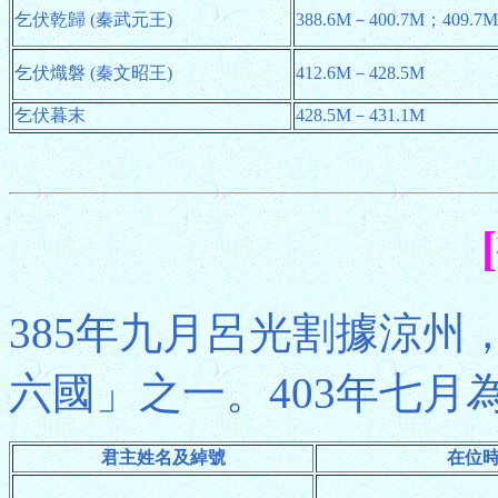
乞伏乾歸 (秦武元王)
388.6M－400.7M；409.7
乞伏熾磐 (秦文昭王)
412.6M－428.5M
乞伏暮末
428.5M－431.1M
385年九月呂光割據涼州
六國」之一。403年七月為
君主姓名及綽號
在位