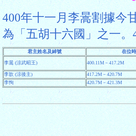
400年十一月李暠割據今
為「五胡十六國」之一。4
君主姓名及綽號
在位
李暠 (涼武昭王)
400.11M－417.2M
李歆 (涼後主)
417.2M－420.7M
李恂
420.7M－421.3M