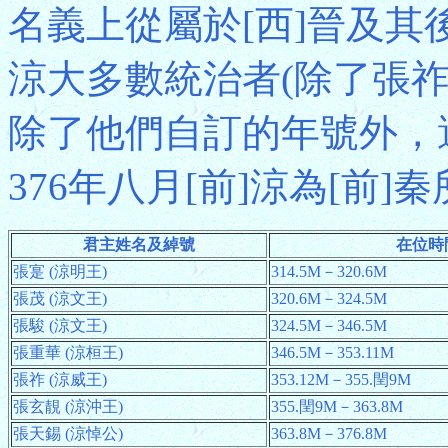
名義上從屬於[西]晉及其後
涼大多數統治者(除了張祚
除了他們自訂的年號外，還
376年八月[前]涼為[前]
君主姓名及綽號
在位時
張寔 (涼明王)
314.5M－320.6M
張茂 (涼文王)
320.6M－324.5M
張駿 (涼文王)
324.5M－346.5M
張重華 (涼桓王)
346.5M－353.11M
張祚 (涼威王)
353.12M－355.閏9M
張玄靚 (涼沖王)
355.閏9M－363.8M
張天錫 (涼悼公)
363.8M－376.8M