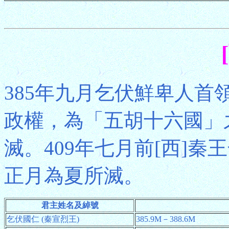
385年九月乞伏鮮卑人首
政權，為「五胡十六國」之
滅。409年七月前[西]秦
正月為夏所滅。
君主姓名及綽號
乞伏國仁 (秦宣烈王)
385.9M－388.6M