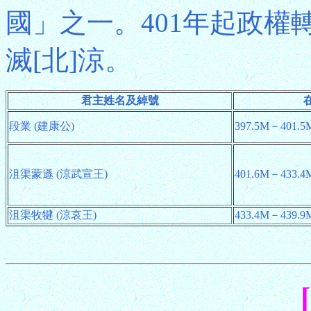
國」之一。401年起政權轉
滅[北]涼。
君主姓名及綽號
段業 (建康公)
397.5M－401.5
沮渠蒙遜 (涼武宣王)
401.6M－433.4
沮渠牧犍 (涼哀王)
433.4M－439.9