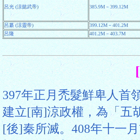
呂光 (涼懿武帝)
385.9M－399.12M
呂纂 (涼靈帝)
399.12M－401.2M
呂隆
401.2M－403.7M
397年正月禿髮鮮卑人
建立[南]涼政權，為「五
[後]秦所滅。408年十一