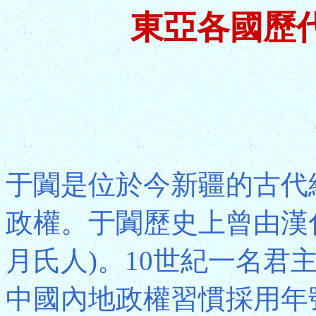
東亞各國歷
于闐是位於今新疆的古代
政權。于闐歷史上曾由漢
月氏人)。10世紀一名君
中國內地政權習慣採用年號