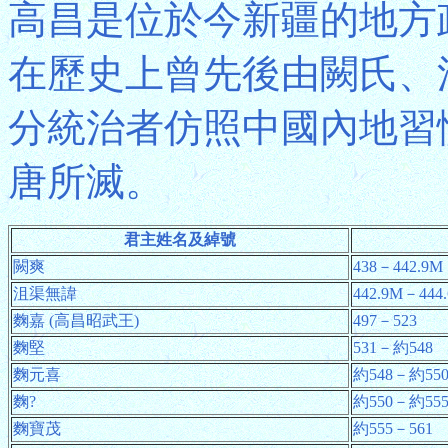
高昌是位於今新疆的地方
在歷史上曾先後由闕氏、
分統治者仿照中國內地習
唐所滅。
君主姓名及綽號
闕爽
438－442.9M
沮渠無諱
442.9M－444
麴嘉 (高昌昭武王)
497－523
麴堅
531－約548
麴元喜
約548－約55
麴?
約550－約55
麴寶茂
約555－561