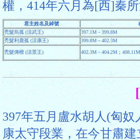
權，414年六月為[西]秦
君主姓名及綽號
禿髮烏孤 (涼武王)
397.1M－399.8M
禿髮利鹿孤 (涼康王)
399.8M－402.3M
禿髮傉檀 (涼景王)
402.3M－404.2M；408.11
397年五月盧水胡人(匈
康太守段業，在今甘肅建