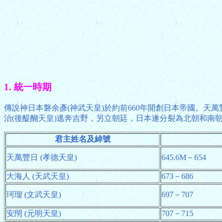
1. 統一時期
傳說神日本磐余彥(神武天皇)於約前660年開創日本帝國。天萬
治(後醍醐天皇)逃奔吉野，另立朝廷，日本遂分裂為北朝和南
君主姓名及綽號
天萬豐日 (孝德天皇)
645.6M－654
大海人 (天武天皇)
673－686
珂瑠 (文武天皇)
697－707
安閇 (元明天皇)
707－715