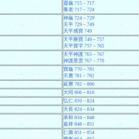
靈龜 715－717
養老 717－724
神龜 724－729
天平 729－749
天平感寶 749
天平勝寶 749－757
天平寶字 757－765
天平神護 765－767
神護景雲 767－770
寶龜 770－781
天應 781－782
延曆 782－806
大同 806－810
弘仁 810－824
天長 824－834
承和 834－848
嘉祥 848－851
仁壽 851－854
齊衡 854－857