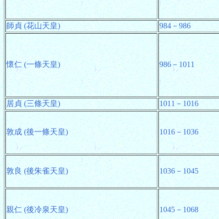
師貞 (花山天皇)
984－986
懷仁 (一條天皇)
986－1011
居貞 (三條天皇)
1011－1016
敦成 (後一條天皇)
1016－1036
敦良 (後朱雀天皇)
1036－1045
親仁 (後冷泉天皇)
1045－1068