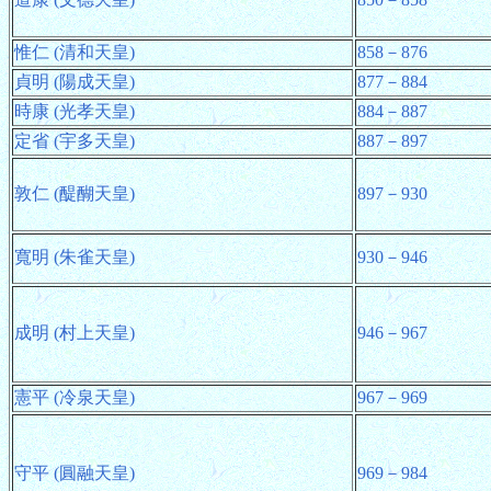
惟仁 (清和天皇)
858－876
貞明 (陽成天皇)
877－884
時康 (光孝天皇)
884－887
定省 (宇多天皇)
887－897
敦仁 (醍醐天皇)
897－930
寬明 (朱雀天皇)
930－946
成明 (村上天皇)
946－967
憲平 (冷泉天皇)
967－969
守平 (圓融天皇)
969－984