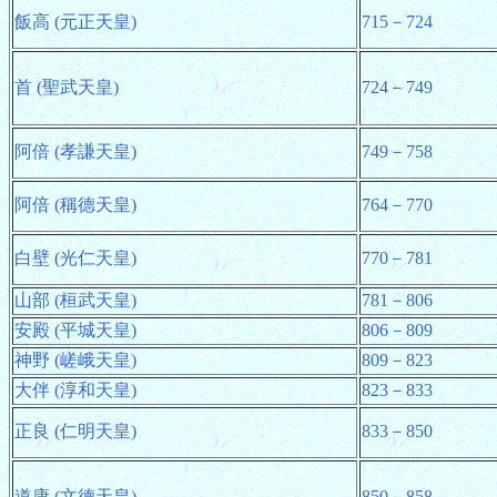
飯高 (元正天皇)
715－724
首 (聖武天皇)
724－749
阿倍 (孝謙天皇)
749－758
阿倍 (稱德天皇)
764－770
白壁 (光仁天皇)
770－781
山部 (桓武天皇)
781－806
安殿 (平城天皇)
806－809
神野 (嵯峨天皇)
809－823
大伴 (淳和天皇)
823－833
正良 (仁明天皇)
833－850
道康 (文德天皇)
850－858