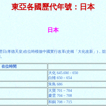
東亞各國歷代年號：日本
日本
豐日(孝德天皇)在位時模倣中國實行改革(史稱「大化改新」)，
朝。
在位時間
大化 645.6M－650
白雉 650－654
朱鳥 686
大寶 701－704
慶雲 704－708
和銅 708－715