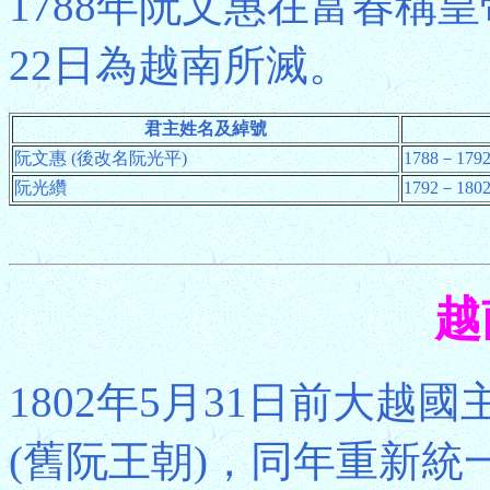
1788年阮文惠在富春稱皇
22日為越南所滅。
君主姓名及綽號
阮文惠 (後改名阮光平)
1788－179
阮光纘
1792－1802
越
1802年5月31日前大越
(舊阮王朝)，同年重新統一