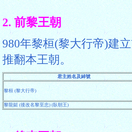
2. 前黎王朝
980年黎桓(黎大行帝)建
推翻本王朝。
君主姓名及綽號
黎桓 (黎大行帝)
黎龍鋌 (後改名黎至忠) (臥朝王)