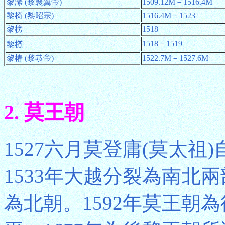
黎瀠 (黎襄翼帝)
1509.12M－1516.4M
黎椅 (黎昭宗)
1516.4M－1523
黎榜
1518
1518－1519
黎𣜃
黎椿 (黎恭帝)
1522.7M－1527.6M
2. 莫王朝
1527六月莫登庸(莫太
1533年大越分裂為南北
為北朝。1592年莫王朝