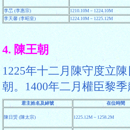
李旵 (李惠宗)
1210.10M－1224.10M
李天馨 (李昭皇)
1224.10M－1225.12M
4. 陳王朝
1225年十二月陳守度立
朝。1400年二月權臣黎
君主姓名及綽號
在位時間
陳日煚 (陳太宗)
1225.12M－1258.2M