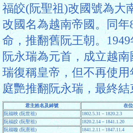
福皎(阮聖祖)改國號為大南
改國名為越南帝國。同年
命，推翻舊阮王朝。194
阮永瑞為元首，成立越南國(
瑞復稱皇帝，但不再使用年號
庭艷推翻阮永瑞，最終結
君主姓名及綽號
在位
阮福映 (阮世祖)
1802.5.31－1820.2.3
阮福皎 (阮聖祖)
1820.2.14－1841.1.20
阮福暶 (阮憲祖)
1841.2.11－1847.11.4