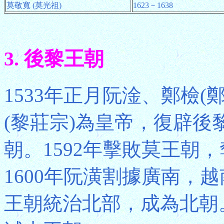
莫敬寬 (莫光祖)
1623－1638
3. 後黎王朝
1533年正月阮淦、鄭檢
(黎莊宗)為皇帝，復辟
朝。1592年擊敗莫王朝
1600年阮潢割據廣南，
王朝統治北部，成為北朝。