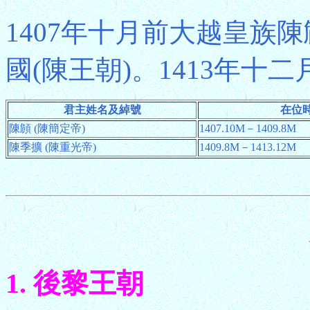
1407年十月前大越皇族
國(陳王朝)。1413年十
君主姓名及綽號
在位
陳頠 (陳簡定帝)
1407.10M－1409.8M
陳季擴 (陳重光帝)
1409.8M－1413.12M
1. 後黎王朝