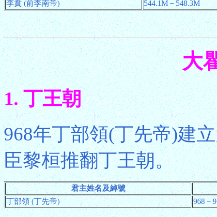
李賁 (前李南帝)
544.1M－548.3M
大
1. 丁王朝
968年丁部領(丁先帝)建
臣黎桓推翻丁王朝。
君主姓名及綽號
丁部領 (丁先帝)
968－9