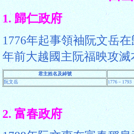
1. 歸仁政府
1776年起事領袖阮文岳在
年前大越國主阮福映攻滅
君主姓名及綽號
阮文岳
1776－1793
2. 富春政府