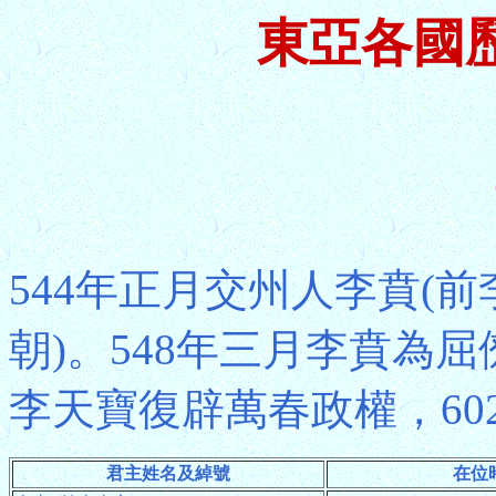
東亞各國
544年正月交州人李賁(
朝)。548年三月李賁為
李天寶復辟萬春政權，60
君主姓名及綽號
在位