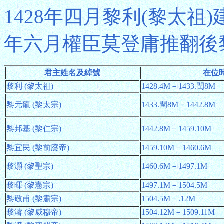
1428年四月黎利(黎太祖)
年六月權臣莫登庸推翻後
君主姓名及綽號
在位
黎利 (黎太祖)
1428.4M－1433.閏8M
黎元龍 (黎太宗)
1433.閏8M－1442.8M
黎邦基 (黎仁宗)
1442.8M－1459.10M
黎宜民 (黎前廢帝)
1459.10M－1460.6M
黎灝 (黎聖宗)
1460.6M－1497.1M
黎暉 (黎憲宗)
1497.1M－1504.5M
黎敬甫 (黎肅宗)
1504.5M－.12M
黎濬 (黎威穆帝)
1504.12M－1509.11M