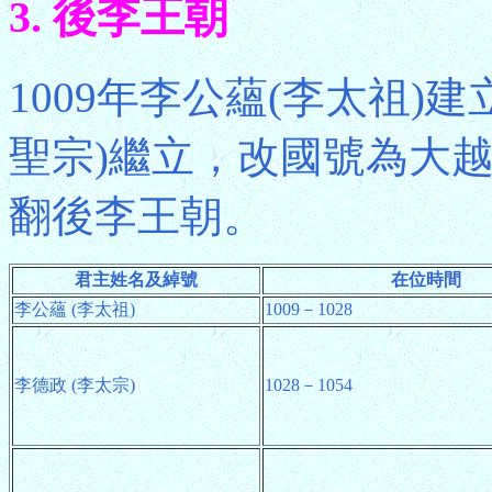
3. 後李王朝
1009年李公蘊(李太祖)建
聖宗)繼立，改國號為大越
翻後李王朝。
君主姓名及綽號
在位時間
李公蘊 (李太祖)
1009－1028
李德政 (李太宗)
1028－1054