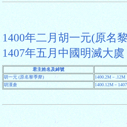
1400年二月胡一元(原名
1407年五月中國明滅大
君主姓名及綽號
胡一元 (原名黎季犛)
1400.2M－.12M
胡漢倉
1400.12M－1407