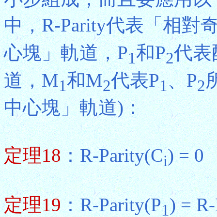
中，R-Parity代表「相
心塊」軌道，P
和P
代表
1
2
道，M
和M
代表P
、P
1
2
1
2
中心塊」軌道)：
定理18
：R-Parity(C
) = 0
i
定理19
：R-Parity(P
) = R-
1