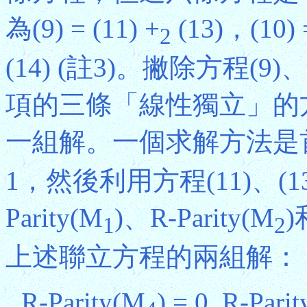
為(9) = (11) +
(13)，(10) =
2
(14) (註3)。撇除方程(9
項的三條「線性獨立」的
一組解。一個求解方法是首先假
1，然後利用方程(11)、(13
Parity(M
)、R-Parity(M
)
1
2
上述聯立方程的兩組解：
R-Parity(M
) = 0, R-Pari