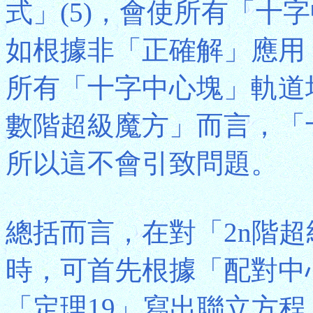
式」(5)，會使所有「十
如根據非「正確解」應用「
所有「十字中心塊」軌道
數階超級魔方」而言，「
所以這不會引致問題。
總括而言，在對「2n階超級
時，可首先根據「配對中
「定理19」寫出聯立方