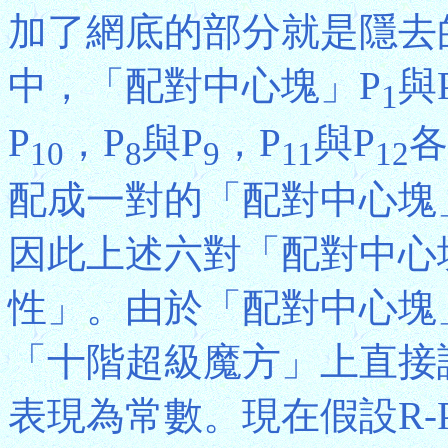
加了網底的部分就是隱去
中，「配對中心塊」P
與
1
P
，P
與P
，P
與P
各
10
8
9
11
12
配成一對的「配對中心塊
因此上述六對「配對中心
性」。由於「配對中心塊
「十階超級魔方」上直接
表現為常數。現在假設R-Par