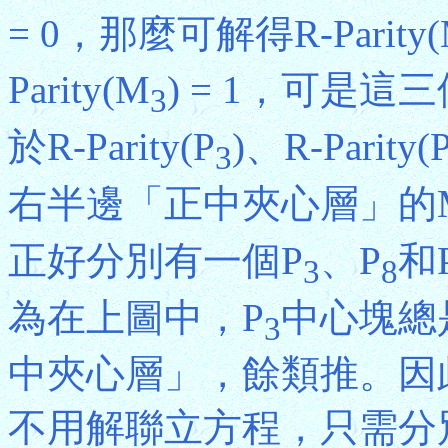
= 0，那麼可解得R-Parity
Parity(M
) = 1，可是這
3
於R-Parity(P
)、R-Parity(
3
右半邊「正中夾心層」的
正好分別有一個P
、P
和
3
8
為在上圖中，P
中心塊總
3
中夾心層」，餘類推。因
不用解聯立方程，只需分