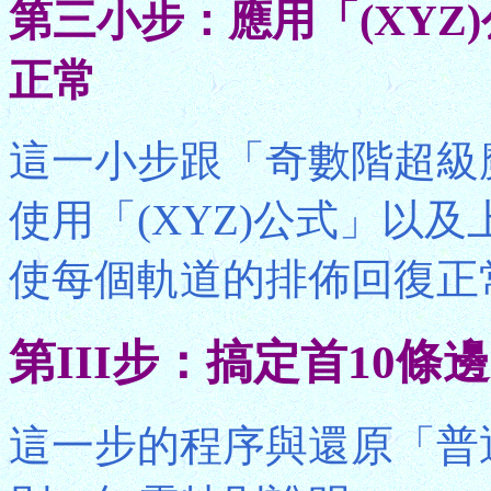
第三小步：應用「(XYZ
正常
這一小步跟「奇數階超級
使用「(XYZ)公式」以
使每個軌道的排佈回復正
第III步：搞定首10條
這一步的程序與還原「普通