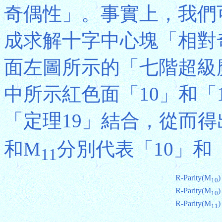
奇偶性」。事實上，我們
成求解十字中心塊「相對
面左圖所示的「七階超級
中所示紅色面「10」和「
「定理19」結合，從而得
和M
分別代表「10」和
11
R-Parity(M
)
10
R-Parity(M
)
10
R-Parity(M
)
11