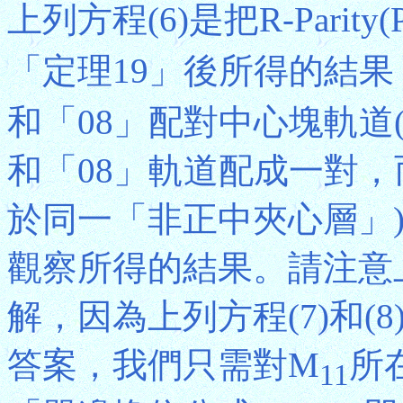
上列方程(6)是把R-Parity(
「定理19」後所得的結果
和「08」配對中心塊軌道
和「08」軌道配成一對，
於同一「非正中夾心層」)；
觀察所得的結果。請注意
解，因為上列方程(7)和
答案，我們只需對M
所
11