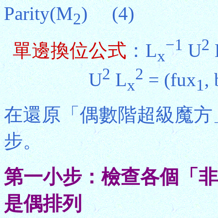
Parity(M
) (4)
2
−1
2
單邊換位公式
：L
U
x
2
2
U
L
= (fux
,
x
1
在還原「偶數階超級魔方
步。
第一小步：檢查各個「非
是偶排列