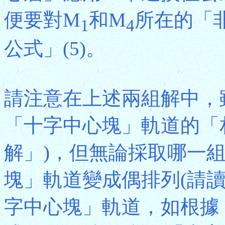
便要對M
和M
所在的「
1
4
公式」(5)。
請注意在上述兩組解中，
「十字中心塊」軌道的「
解」)，但無論採取哪一
塊」軌道變成偶排列(請
字中心塊」軌道，如根據