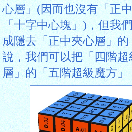
心層」(因而也沒有「正
「十字中心塊」)，但我
成隱去「正中夾心層」的
說，我們可以把「四階超
層」的「五階超級魔方」