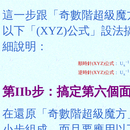
這一步跟「奇數階超級魔方
以下「(XYZ)公式」設
細說明：
−1
順時針(XYZ)公式
：
U
x
−1
逆時針(XYZ)公式
：
U
x
第IIb步：搞定第六個
在還原「奇數階超級魔方
小步組成，而且要應用以