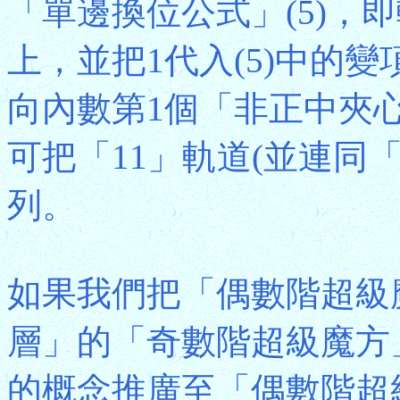
「單邊換位公式」(5)，
上，並把1代入(5)中的變
向內數第1個「非正中夾心
可把「11」軌道(並連同「
列。
如果我們把「偶數階超級
層」的「奇數階超級魔方
的概念推廣至「偶數階超