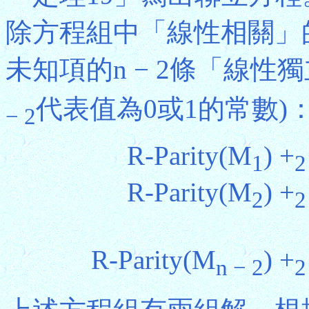
除方程組中「線性相關」的
未知項的n − 2條「線性
代表值為0或1的常數)
− 2
R-Parity(M
) +
1
2
R-Parity(M
) +
2
2
R-Parity(M
) +
n − 2
2