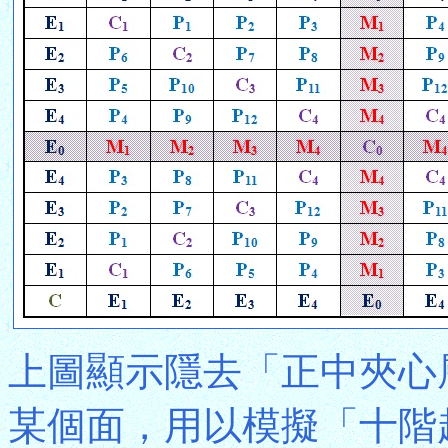
上圖顯示隱去「正中夾心
某個面，用以模擬「十階