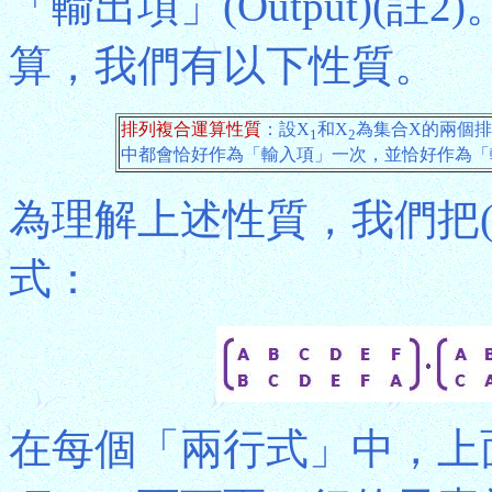
「輸出項」(Output)(
算，我們有以下性質。
排列複合運算性質
：設X
和X
為集合X的兩個排
1
2
中都會恰好作為「輸入項」一次，並恰好作為「
為理解上述性質，我們把(
式：
在每個「兩行式」中，上