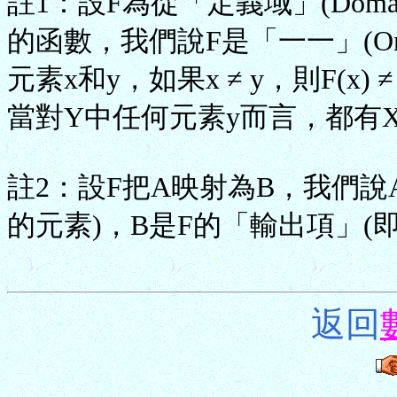
註1：設F為從「定義域」(Domain
的函數，我們說F是「一一」(On
元素x和y，如果x ≠ y，則F(x) 
當對Y中任何元素y而言，都有X中元
註2：設F把A映射為B，我們說
的元素)，B是F的「輸出項」(
返回