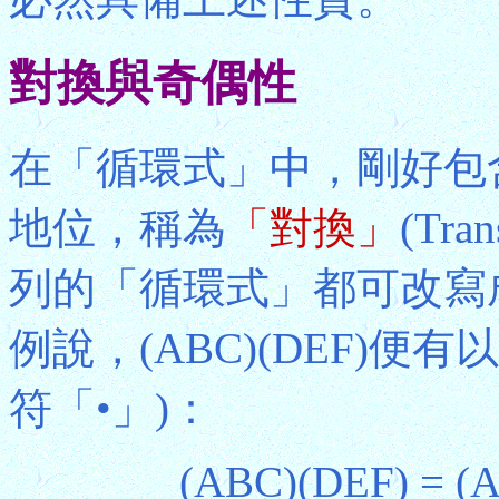
對換與奇偶性
在「循環式」中，剛好包
地位，稱為
「對換」
(Tr
列的「循環式」都可改寫
例說，(ABC)(DEF)
符「•」)：
(ABC)(DEF) = (