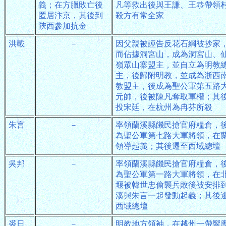
義；在方臘敗亡後
凡等救出後與王謙、王恭帶領
匿居汴京，其後到
殺方有常全家
陝西參加抗金
洪載
－
因父親被誣告反花石綱被抄家
而佔據洞宮山，成為洞宮山、
嶺眾山寨盟主，並自立為明教
主，後歸附明教，並成為浙西
教盟主，後成為聖公軍第五路
元帥，後被陳凡奪取軍權；其
投宋廷，在杭州為冉芬所殺
朱言
－
率領蘭溪縣饑民搶官府糧倉，
為聖公軍第七路大軍將領，在
領導起義；其後遷至西域總壇
吳邦
－
率領蘭溪縣饑民搶官府糧倉，
為聖公軍第一路大軍將領，在
堰被韓世忠偷襲兵敗後被安排
溪與朱言一起發動起義；其後
西域總壇
裘日
－
明教地方領袖，在越州一帶響