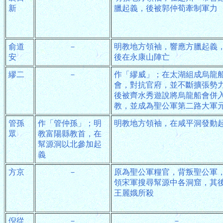
新
臘起義，後被郭仲荀牽制軍力
俞道
－
明教地方領袖，響應方臘起義
安
後在永康山陣亡
繆二
－
作「繆威」；在太湖組成烏龍
會，對抗官府，並不斷擴張勢
後被齊水秀遊說將烏龍船會併
教，並成為聖公軍第二路大軍
管孫
作「管仲孫」；明
明教地方領袖，在咸平洞發動
眾
教富陽縣教首，在
幫源洞以北參加起
義
方京
－
原為聖公軍糧官，背叛聖公軍
領宋軍搜尋幫源中各洞窟，其
王麗娥所殺
倪從
－
－