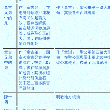
童古
作「童古兄」；在
作「童古」；聖公軍第一路大
兄弟
惠濟河領導押運花
領，其後遷至西域總壇
中的
石崗民伕起義失
兄
敗，投奔呂師囊，
後在幫源洞參加起
義，成為聖公軍副
大元帥；在睦州失
陷時自刎死
童古
作「童古弟」；因
作「童訓」；聖公軍第四路大
兄弟
牽涉童古兄案件被
領，在聖公軍與梁山軍比武中
中的
迫流亡，投奔呂師
聖公軍使者，後遷至西域總壇
弟
囊，後在幫源洞參
加起義；其後在睦
州衙門引倒重石，
與宋廷二百多將官
同歸於盡
陳十
－
明教地方領袖
四