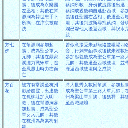
義，後成為永樂國
蔡嫻所救，身份被洩露後出逃
左丞相；其後在幫
蔡嫻成親後獨自逃赴西域；參
源洞為韓世忠手下
義後任聖國右丞相，後遷至西
所擒，在汴京被處
壇，其後到波斯尋找蔡嫻，發
決
嫻已嫁他人後返西域，與祝水
親
方七
在幫源洞參加起
曾假意接受朱勔籠絡並獲賜四
佛
義，成為聖公軍大
妾，行刺朱勔事敗後被朱瀅救
元帥；其後在嚴家
參加起義後成為聖公軍第一路
溪灘力戰宋軍，逃
元帥；其後遷至西域總壇，並
至鳳凰山時力盡而
瀅返西域總壇與之成親
亡
方百
被方有常誘至杭州
將大批秀女救回幫源，參加起
花
獻給趙霆，出逃後
成為聖公軍第三路大軍元帥，
在孤柳莊加入明
州為梁山軍所擒，後獲釋；其
教，後在幫源洞參
至西域總壇
加起義，成為聖公
軍女兵元帥；其後
在杭州為萬素梅射
殺