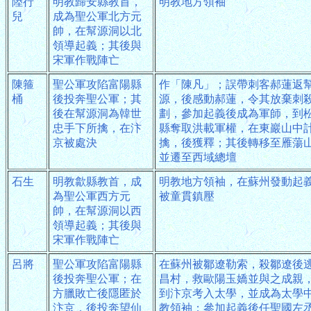
陸行
明教歸安縣教首，
明教地方領袖
兒
成為聖公軍北方元
帥，在幫源洞以北
領導起義；其後與
宋軍作戰陣亡
陳箍
聖公軍攻陷富陽縣
作「陳凡」；誤帶刺客郝蓮返
桶
後投奔聖公軍；其
源，後感動郝蓮，令其放棄刺
後在幫源洞為韓世
劃，參加起義後成為軍師，到
忠手下所擒，在汴
縣奪取洪載軍權，在東巖山中
京被處決
擒，後獲釋；其後轉移至雁蕩
並遷至西域總壇
石生
明教歙縣教首，成
明教地方領袖，在蘇州發動起
為聖公軍西方元
被童貫鎮壓
帥，在幫源洞以西
領導起義；其後與
宋軍作戰陣亡
呂將
聖公軍攻陷富陽縣
在蘇州被鄒遼勒索，殺鄒遼後
後投奔聖公軍；在
昌村，救歐陽玉嬌並與之成親
方臘敗亡後隱匿於
到汴京考入太學，並成為太學
汴京，後投奔望仙
教領袖；參加起義後任聖國左