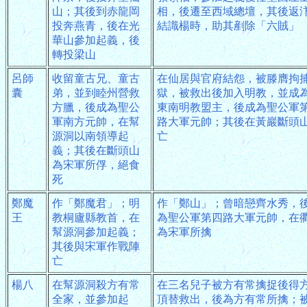
山；其後到赤龍岡
相，後遷至西域總壇，其後返
投奔燕青，後在光
結識楊時，助其剷除「六賊」
華山參加起義，後
轉投梁山
呂師
收留童古兄、童古
在仙居與官府結怨，被滕膺拘
囊
弟，並到睦州營救
獄，被救出後加入明教，並成
方臘，後成為聖公
東南明教盟主，後成為聖公軍
軍南方元帥，在幫
路大軍元帥；其後在黃巖斷頭
源洞以南領導起
亡
義；其後在斷頭山
為宋軍所俘，絕食
死
鄭魔
作「鄭魔君」；明
作「鄭山」；曾暗戀齊水秀，
王
教桐廬縣教首，在
為聖公軍第四路大軍元帥，在
幫源洞參加起義；
為宋軍所擒
其後與宋軍作戰陣
亡
楊八
在幫源洞殺方有常
在三名兒子被方有常擒捉後得
全家，並參加起
頂替救出，後為方有常所擒；