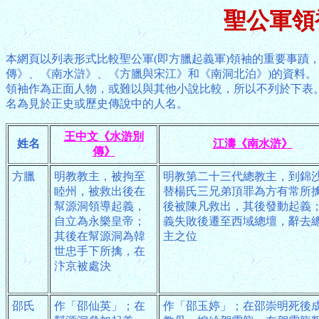
聖公軍領
本網頁以列表形式比較聖公軍(即方臘起義軍)領袖的重要事蹟
傳》、《南水滸》、《方臘與宋江》和《南洞北泊》)的資料
領袖作為正面人物，或難以與其他小說比較，所以不列於下表
名為見於正史或歷史傳說中的人名。
王中文《水滸別
姓名
江濤《南水滸》
傳》
方臘
明教教主，被拘至
明教第二十三代總教主，到錦
睦州，被救出後在
替楊氏三兄弟頂罪為方有常所
幫源洞領導起義，
後被陳凡救出，其後發動起義
自立為永樂皇帝；
義失敗後遷至西域總壇，辭去
其後在幫源洞為韓
主之位
世忠手下所擒，在
汴京被處決
邵氏
作「邵仙英」；在
作「邵玉婷」；在邵崇明死後