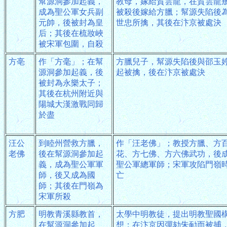
幫源洞參加起義，
教母，嫁給賀雲龍，在賀雲龍
成為聖公軍女兵副
被殺後嫁給方臘；幫源失陷後
元帥，後被封為皇
世忠所擒，其後在汴京被處決
后；其後在梳妝峽
被宋軍包圍，自殺
方亳
作「方毫」；在幫
方臘兒子，幫源失陷後與邵玉
源洞參加起義，後
起被擒，後在汴京被處決
被封為永樂太子；
其後在杭州附近與
陽城大漢激戰同歸
於盡
汪公
到睦州營救方臘，
作「汪老佛」；教授方臘、方
老佛
後在幫源洞參加起
花、方七佛、方六佛武功，後
義，成為聖公軍軍
聖公軍總軍師；宋軍攻陷門嶺
師，後又成為國
亡
師；其後在門嶺為
宋軍所殺
方肥
明教青溪縣教首，
太學中明教徒，提出明教聖國
在幫源洞參加起
想；在汴京因彈劾朱勔而被捕