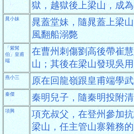
獄，越獄後上梁山，成為
晁小妹
晁蓋堂妹，隨晁蓋上梁山
風翻船溺斃
「紫髯
在曹州刺傷劉高後帶崔慧
伯」皇甫
端
山；其後在梁山發現吳用
燕小三
原在回龍嶺跟皇甫端學武
秦傑
秦明兒子，隨秦明投附清
項興
項充叔父，在登州參加抗
梁山，任主管山寨雜務的