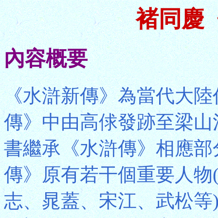
褚同慶
內容概要
《水滸新傳》為當代大陸
傳》中由高俅發跡至梁山
書繼承《水滸傳》相應部
傳》原有若干個重要人物
志、晁蓋、宋江、武松等