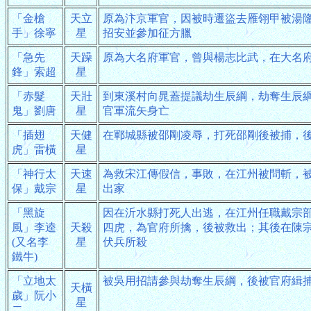
「金槍
天立
原為汴京軍官，因被時遷盜去雁翎甲被湯
手」徐寧
星
招安並參加征方臘
「急先
天躁
原為大名府軍官，曾與楊志比武，在大名
鋒」索超
星
「赤髮
天壯
到東溪村向晁蓋提議劫生辰綱，劫奪生辰
鬼」劉唐
星
官軍流矢身亡
「插翅
天健
在鄆城縣被邵剛凌辱，打死邵剛後被捕，
虎」雷橫
星
「神行太
天速
為救宋江傳假信，事敗，在江州被問斬，
保」戴宗
星
出家
「黑旋
因在沂水縣打死人出逃，在江州任職戴宗
風」李逵
天殺
四虎，為官府所擒，後被救出；其後在陳
(又名李
星
伏兵所殺
鐵牛)
「立地太
被吳用招請參與劫奪生辰綱，後被官府緝
天橫
歲」阮小
星
二