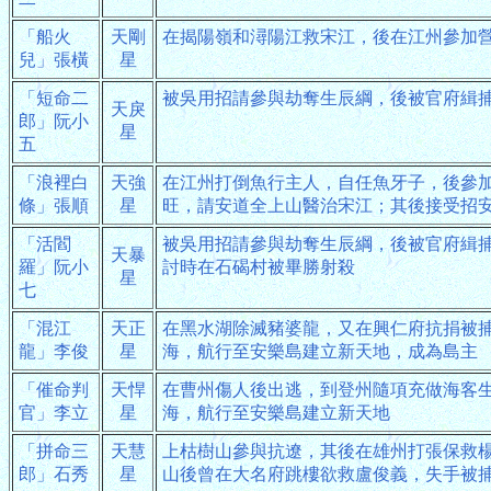
「船火
天剛
在揭陽嶺和潯陽江救宋江，後在江州參加
兒」張橫
星
「短命二
被吳用招請參與劫奪生辰綱，後被官府緝
天戾
郎」阮小
星
五
「浪裡白
天強
在江州打倒魚行主人，自任魚牙子，後參
條」張順
星
旺，請安道全上山醫治宋江；其後接受招
「活閻
被吳用招請參與劫奪生辰綱，後被官府緝
天暴
羅」阮小
討時在石碣村被畢勝射殺
星
七
「混江
天正
在黑水湖除滅豬婆龍，又在興仁府抗捐被
龍」李俊
星
海，航行至安樂島建立新天地，成為島主
「催命判
天悍
在曹州傷人後出逃，到登州隨項充做海客
官」李立
星
海，航行至安樂島建立新天地
「拼命三
天慧
上枯樹山參與抗遼，其後在雄州打張保救
郎」石秀
星
山後曾在大名府跳樓欲救盧俊義，失手被