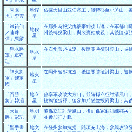
「青眼
地悍
佔據天目山並任寨主，後轉移至小茅山，
虎」李雲
星
「鐵笛仙
在邢州為報父仇殺豪紳後出逃，在軍都山
地俊
／連珠
州後轉投梁山，與裴寶姑成親；其後隨穆
星
彈」馬麟
「聖水將
在石州奮起抗遼，後隨關勝征討梁山，被
地水
軍」單廷
星
珪
「神火將
在隰州奮起抗遼，後隨關勝征討梁山，被
地火
軍」魏定
星
國
「百勝
地立
曾率軍攻破大方山，並隨孫立征討清風山
將」韓滔
星
被擒後獲釋，後參加兵變並投附梁山；其
「天目
地明
隨孫立征討清風山，後到孫家莊訓練鄉兵
將」彭玘
星
並參加征方臘
「聖手書
地文
在登州參加抗捐，隨項充出海，參與攻陷