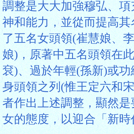
調整是大大加強穆弘、項
神和能力，並從而提高其
了五名女頭領(崔慧娘、
娘)，原著中五名頭領在
袞)、過於年輕(孫新)或
身頭領之列(惟王定六和
者作出上述調整，顯然是
女的態度，以迎合「新時