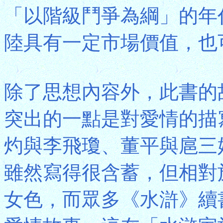
「以階級鬥爭為綱」的年
陸具有一定市場價值，也
除了思想內容外，此書的
突出的一點是對愛情的描
灼與李飛瓊、董平與扈三
雖然寫得很含蓄，但相對
女色，而眾多《水滸》續