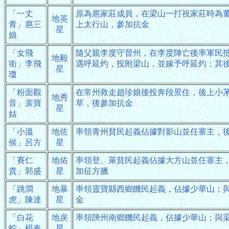
「一丈
原為扈家莊成員，在梁山一打祝家莊時為
地英
青」扈三
上太行山，參加抗金
星
娘
「女飛
隨父親李度守晉州，在李度陣亡後率軍民
地毅
衛」李飛
遇呼延灼，投附梁山，並嫁予呼延灼；其
星
瓊
「粉面觀
在常州救走趙珍娘後投奔段景住，後上小
地秀
音」裴寶
草，後參加抗金
星
姑
「小溫
地佐
率領青州貧民起義佔據對影山並任寨主，
侯」呂方
星
「賽仁
地佑
率領登、萊貧民起義佔據大方山並任寨主
貴」郭盛
星
加征方臘
「跳澗
地暴
率領靈寶縣西鄉饑民起義，佔據少華山；
虎」陳達
星
金
「白花
地戾
率領陝州南鄉饑民起義，佔據少華山；與
蛇」楊春
星