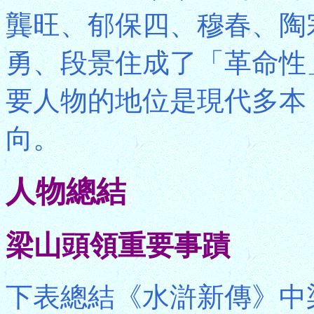
龔旺、郁保四、穆春、陶
勇、段景住成了「革命性
要人物的地位是現代多本
向。
人物總結
梁山頭領重要事蹟
下表總結《水滸新傳》中