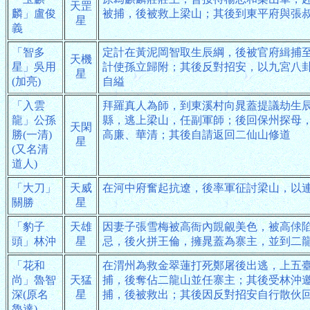
天罡
麟」盧俊
被捕，後被救上梁山；其後到東平府與張
星
義
「智多
定計在黃泥岡智取生辰綱，後被官府緝捕
天機
星」吳用
計使孫立歸附；其後反對招安，以九宮八
星
(加亮)
自縊
「入雲
拜羅真人為師，到東溪村向晁蓋提議劫生
龍」公孫
縣，逃上梁山，任副軍師；後回保州探母
天閑
勝(一清)
高廉、華清；其後自請返回二仙山修道
星
(又名清
道人)
「大刀」
天威
在河中府奮起抗遼，後率軍征討梁山，以
關勝
星
「豹子
天雄
因妻子張雪梅被高衙內覬覦美色，被高俅
頭」林沖
星
忌，後火拼王倫，擁晁蓋為寨主，並到二
「花和
在渭州為救金翠蓮打死鄭屠後出逃，上五
尚」魯智
天猛
捕，後奪佔二龍山並任寨主；其後受林沖
深(原名
星
捕，後被救出；其後因反對招安自行散伙
魯達)