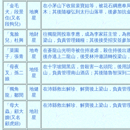
「金毛
在小茅山下收留裴寶姑等，被花石綱應奉
犬」段景
地爽
木；其後隨穆弘到太行山落草，後參加抗
住(又名
星
段狗兒)
「鬼臉
地財
往獨龍岡投靠李應，成為李家莊主管，為
兒」杜興
星
梁山，負責管理錢糧；其後接受招安並參
「菜園
地奇
在蒼龍山光明寺被住持凌虐，殺住持後出
子」張青
星
後亦逃上二龍山，後受林沖邀請轉投梁山
「母夜
在十字坡開黑店，曾殺害一名頭陀，後用
地怪
叉」孫二
山，負責管理南山酒店；其後隨魯智深到
星
娘
「獨角
地健
在沛縣救出解珍、解寶後上梁山，負責管
龍」鄒閏
星
「母大
在沛縣救出解珍、解寶後上梁山，負責管
蟲」顧大
地壯
嫂(又名
星
顧虎妞)