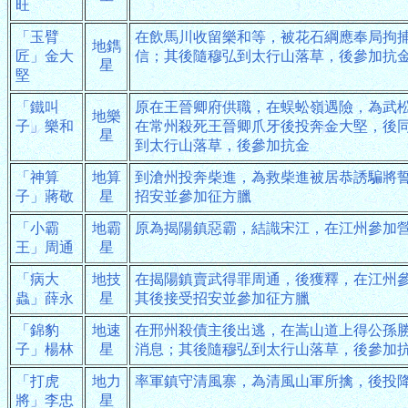
旺
「玉臂
在飲馬川收留樂和等，被花石綱應奉局拘
地鐫
匠」金大
信；其後隨穆弘到太行山落草，後參加抗
星
堅
「鐵叫
原在王晉卿府供職，在蜈蚣嶺遇險，為武
地樂
子」樂和
在常州殺死王晉卿爪牙後投奔金大堅，後
星
到太行山落草，後參加抗金
「神算
地算
到滄州投奔柴進，為救柴進被居恭誘騙將
子」蔣敬
星
招安並參加征方臘
「小霸
地霸
原為揭陽鎮惡霸，結識宋江，在江州參加
王」周通
星
「病大
地技
在揭陽鎮賣武得罪周通，後獲釋，在江州
蟲」薛永
星
其後接受招安並參加征方臘
「錦豹
地速
在邢州殺債主後出逃，在嵩山道上得公孫
子」楊林
星
消息；其後隨穆弘到太行山落草，後參加
「打虎
地力
率軍鎮守清風寨，為清風山軍所擒，後投
將」李忠
星