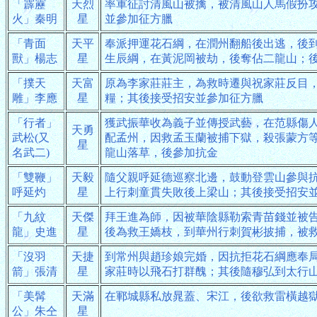
「霹靂
天烈
率軍征討清風山被擒，被清風山人馬假扮
火」秦明
星
並參加征方臘
「青面
天平
奉派押運花石綱，在潤州翻船後出逃，後
獸」楊志
星
生辰綱，在黃泥岡被劫，後奪佔二龍山；
「撲天
天富
原為李家莊莊主，為救時遷與祝家莊反目
雕」李應
星
糧；其後接受招安並參加征方臘
「行者」
獲武振華收為義子並傳授武藝，在范縣傷
天勇
武松(又
配孟州，因救孟玉蘭被捕下獄，殺張蒙方
星
名武二)
龍山落草，後參加抗金
「雙鞭」
天毅
隨父親呼延德巡察北邊，鼓動登雲山參與
呼延灼
星
上行刺童貫失敗後上梁山；其後接受招安
「九紋
天傑
拜王進為師，因被華陰縣勒索青苗錢並被
龍」史進
星
後為救王嬌枝，到華州行刺賀彬披捕，被
「沒羽
天捷
到常州與趙珍娘完婚，因抗拒花石綱應奉
箭」張清
星
家莊時以飛石打群醜；其後隨穆弘到太行
「美髯
天滿
在鄆城縣私放晁蓋、宋江，後欲救雷橫越
公」朱仝
星