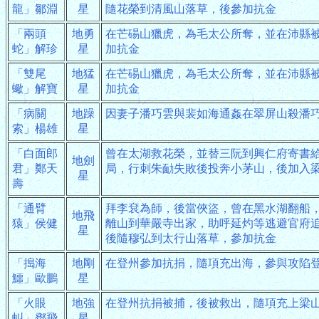
龍」鄒淵
星
隨花榮到清風山落草，後參加抗金
「兩頭
地勇
在芒碭山獵虎，為毛太公所奪，並在沛縣
蛇」解珍
星
加抗金
「雙尾
地猛
在芒碭山獵虎，為毛太公所奪，並在沛縣
蠍」解寶
星
加抗金
「病關
地躁
因妻子潘巧雲與裴如海通姦在翠屏山殺潘
索」楊雄
星
「白面郎
曾在太湖救花榮，並替三阮到興仁府寄書
地劍
君」鄭天
局，行刺朱勔失敗後投奔小茅山，後加入
星
壽
「通臂
拜李袞為師，後當俠盜，曾在黑水湖翻船
地飛
猿」侯健
離山到華嚴寺出家，助呼延灼等逃避官府
星
後隨穆弘到太行山落草，參加抗金
「搗海
地剛
在登州參加抗捐，隨項充出海，參與攻陷
鱷」歐鵬
星
「火眼
地強
在登州抗捐被捕，後被救出，隨項充上梁
虯」鄧飛
星