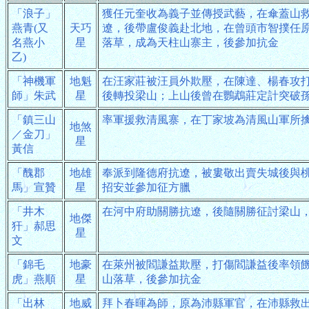
「浪子」
獲任元奎收為義子並傳授武藝，在傘蓋山
燕青(又
天巧
遼，後帶盧俊義赴北地，在曾頭市智撲任
名燕小
星
落草，成為天柱山寨主，後參加抗金
乙)
「神機軍
地魁
在汪家莊被汪員外欺壓，在陳達、楊春攻
師」朱武
星
後轉投梁山；上山後曾在鸚鵡莊定計突破
「鎮三山
率軍援救清風寨，在丁家坡為清風山軍所
地煞
／金刀」
星
黃信
「醜郡
地雄
奉派到隆德府抗遼，被婁敬出賣失城後與
馬」宣贊
星
招安並參加征方臘
「井木
在河中府助關勝抗遼，後隨關勝征討梁山
地傑
犴」郝思
星
文
「錦毛
地豪
在萊州被閻謙益欺壓，打傷閻謙益後率領
虎」燕順
星
山落草，後參加抗金
「出林
地威
拜卜春暉為師，原為沛縣軍官，在沛縣救