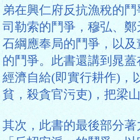
弟在興仁府反抗漁稅的鬥
司勒索的鬥爭，穆弘、鄭
石綱應奉局的鬥爭，以及
的鬥爭。此書還講到晁蓋
經濟自給(即實行耕作)，
貧，殺貪官污吏)，把梁
其次，此書的最後部分著