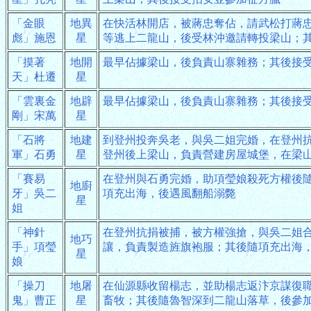
「金眼
地異
在快活林開店，被蔣忠奪佔，請武松打蔣
彪」施恩
星
等逃上二龍山，後受林沖邀請轉投梁山；
「摸著
地開
最早佔據梁山，後負責山寨雜務；其後接
天」杜遷
星
「雲裏金
地辟
最早佔據梁山，後負責山寨雜務；其後接
剛」宋萬
星
「石將
地建
到登州投奔吳老，與吳二姐完婚，在登州
軍」石勇
星
登州後上梁山，負責營建房屋城堡，在梁
「賽易
在登州與石勇完婚，助項瑩娘殺死方權後
地廚
牙」吳二
項充出海，後遇風翻船溺斃
星
姐
「神針
在登州抗捐被捕，被方權強搶，與吳二姐
地巧
手」項瑩
讓，負責製造旌旗袍服；其後隨項充出海
星
娘
「操刀
地屠
在仙源縣收留楊志，並助楊志返汴京謀復
鬼」曹正
星
畜牧；其後隨魯智深到二龍山落草，後參