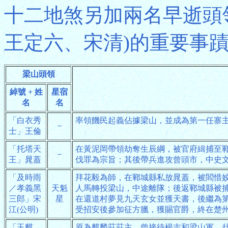
十二地煞另加兩名早逝頭
王定六、宋清)的重要事
梁山頭領
綽號 + 姓
星宿
名
名
「白衣秀
率領饑民起義佔據梁山，並成為第一任寨
－
士」王倫
「托塔天
在黃泥岡帶領劫奪生辰綱，被官府緝捕至
－
王」晁蓋
伐罪為宗旨；其後帶兵進攻曾頭市，中史
「及時雨
拜花毅為師，在鄆城縣私放晁蓋，被閻惜
／孝義黑
天魁
人馬轉投梁山，中途離隊；後返鄆城縣被
三郎」宋
星
在還道村夢見九天玄女並獲天書，後繼為
江(公明)
受招安後參加征方臘，獲賜官爵，終在楚
「玉麒
原為麒麟莊莊主，曾接待楊志和梁山軍，