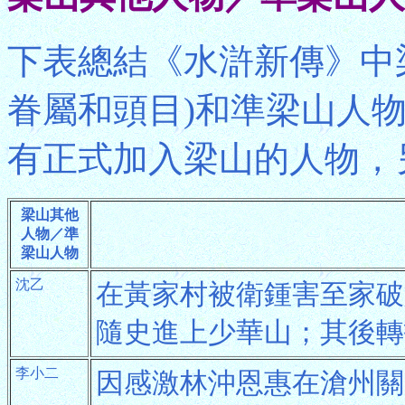
下表總結《水滸新傳》中
眷屬和頭目)和準梁山人
有正式加入梁山的人物，
梁山其他
人物／準
梁山人物
沈乙
在黃家村被衛鍾害至家破
隨史進上少華山；其後轉
李小二
因感激林沖恩惠在滄州關