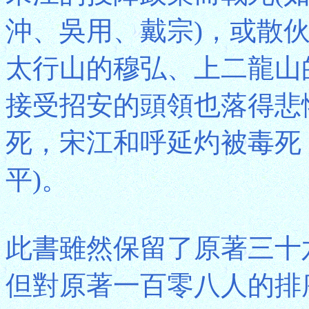
沖、吳用、戴宗)，或散
太行山的穆弘、上二龍山
接受招安的頭領也落得悲
死，宋江和呼延灼被毒死
平)。
此書雖然保留了原著三十
但對原著一百零八人的排