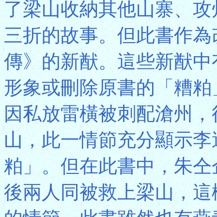
了梁山收納其他山寨、攻
三折的故事。但此書作為
傳》的新猷。這些新猷中
形象或刪除原書的「糟粕
因私放雷橫被刺配滄州，
山，此一情節充分顯示李
粕」。但在此書中，朱仝
後兩人同被救上梁山，這