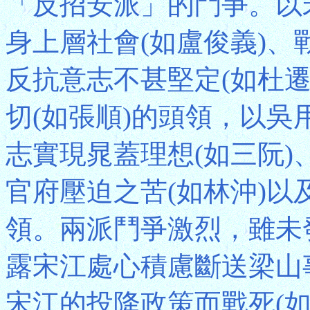
「反招安派」的鬥爭。以
身上層社會(如盧俊義)、
反抗意志不甚堅定(如杜
切(如張順)的頭領，以
志實現晁蓋理想(如三阮)
官府壓迫之苦(如林沖)以
領。兩派鬥爭激烈，雖未
露宋江處心積慮斷送梁山
宋江的投降政策而戰死(如