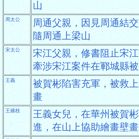
山
周太公
周通父親，因見周通結交
隨周通上梁山
宋太公
宋江父親，修書阻止宋江
牽涉宋江案件在鄆城縣被
王義
被賀彬陷害充軍，被救上
畫
王嬌枝
王義女兒，在華州被賀彬
進，在山上協助繪畫壁畫