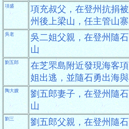
項盛
項充叔父，在登州抗捐被
州後上梁山，任主管山寨
吳老
吳二姐父親，在登州隨石
山
劉五郎
在芝罘島附近發現海客項
姐出逃，並隨石勇出海與
陶大嫂
劉五郎妻子，在登州隨石
山
劉三
劉五郎父親，在登州隨石