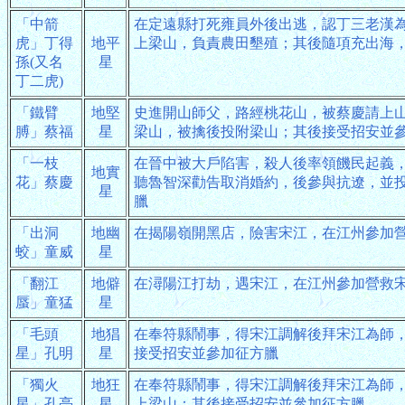
「中箭
在定遠縣打死雍員外後出逃，認丁三老漢
虎」丁得
地平
上梁山，負責農田墾殖；其後隨項充出海
孫(又名
星
丁二虎)
「鐵臂
地堅
史進開山師父，路經桃花山，被蔡慶請上
膊」蔡福
星
梁山，被擒後投附梁山；其後接受招安並
「一枝
在晉中被大戶陷害，殺人後率領饑民起義
地實
花」蔡慶
聽魯智深勸告取消婚約，後參與抗遼，並
星
臘
「出洞
地幽
在揭陽嶺開黑店，險害宋江，在江州參加
蛟」童威
星
「翻江
地僻
在潯陽江打劫，遇宋江，在江州參加營救
蜃」童猛
星
「毛頭
地猖
在奉符縣鬧事，得宋江調解後拜宋江為師
星」孔明
星
接受招安並參加征方臘
「獨火
地狂
在奉符縣鬧事，得宋江調解後拜宋江為師
星」孔亮
星
上梁山；其後接受招安並參加征方臘