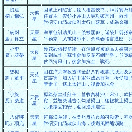
「沒遮
因被上司陷害，殺人後當俠盜，拜薛賓為
天獷
攔」穆弘
任寨主，帶領小茅山人馬攻破常州、蘇州
星
對招安自請散伙到太行山落草，成為金雞
「病尉
天嚴
率軍征討清風山，後被罷職，返陵川縣孫
遲」孫立
星
平勒索，又被梁師平、余萬春陷害通匪，
「小李
獲花毅傳授箭術，在清風寨被劉高夫婦謀
天俊
廣」花榮
又到杭州、蘇州參加反花石綱鬥爭，並邀
星
伙回清風山，後參加抗金，戰死
「雙槍
因在汴京擊殺遼將金顏八打獲賜武狀元及
天英
將」董平
貫謀害，加入紅巾軍並成為首領，後受穆
星
奪妻子，逃上太行山，後參加抗金
「小旋
原為柴皇莊莊主，曾收留林沖、宋江、武
天貴
風」柴進
獄，並被柴璉告以勾結梁山，後被救上梁
星
其後接受招安，返回滄州居住
「八臂哪
天豪
拜鄒淵為師，在登州反抗市舶司勒索，率
吒」項充
星
對招安自請散伙出海，後遇風翻船溺斃