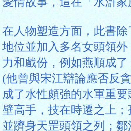
愛情故事，這在「水滸家
在人物塑造方面，此書除
地位並加入多名女頭領外
力和戲份，例如燕順成了
(他曾與宋江辯論應否反
成了水性頗強的水軍重要
壁高手，技在時遷之上；
並躋身天罡頭領之列；鄒