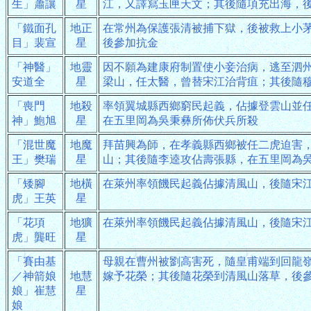
生」蕭讓
星
江，又譯寫玉匣天文；其後隨項充出海，
「鐵面孔
地正
在常州為保護張清被捕下獄，後被救上小
目」裴宣
星
後參加抗金
「神醫」
地靈
因不願為建康府制置使小妾治病，逃至泗
安道全
星
梁山，任太醫，曾替宋江治背疽；其後隨
「喪門
地殺
率領翼城縣西鄉窮民起義，佔據登雲山並
神」鮑旭
星
在五里岡為吳秉彝所佈伏兵所殺
「混世魔
地魔
拜苗興為師，在孝義縣西鄉被任二虎迫害
王」樊瑞
星
山；其後隨李逵攻佔壽張縣，在五里岡為
「矮腳
地橫
在萊州率領饑民起義佔據清風山，後隨宋
虎」王英
星
「花項
地獷
在萊州率領饑民起義佔據清風山，後隨宋
虎」龔旺
星
「賽由基
母親在曹州被劉高害死，隨皇甫端到回龍
／神箭娘
地慧
嫁予花榮；其後隨花榮到清風山落草，後
娘」崔慧
星
娘