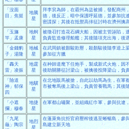
「沒面
拜李袞為師，在霸州為盜被捕，發配商州
地騰
目」焦挺
德，後反正，暗中保護呼延德，並參加抗
星
密諜探；其後在抵禦高俅征討時在濟州擒
「玉旛
地舸
被徵召打造花石綱大船，因被主管誣陷，
竿」孟康
星
負責監造修理船艦；其後隨項充出海，後
「金錢豹
地械
在武岡鎮被顏駿欺壓，殺顏駿後隨李逵上
子」湯隆
星
參加征方臘
「轟天
地霆
在种師道麾下任炮手，製成新式火炮，因
雷」凌振
星
後助關勝征討梁山，被擒後投降梁山，負
「險道
在北地販馬被搶，自此以劫馬為生，在軍
地驥
神」郁保
市被奪馬後上梁山，負責管養戰馬；其後
星
四
「小遮
地捷
在軍都山嘯聚，並組織紅巾軍，參與抗遼
攔」穆春
星
「九尾
在蓬萊角抗拒官府壓榨後逃至蜥暢島，參
地烈
龜」陶宗
島建立新天地
星