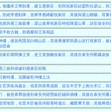
，後繼承王華財產，建立扈家莊；初與祝家莊結盟對抗梁山，與
，拒絕李應勸降，並將李應縛獻祝家莊，其後與梁山聯姻，背棄
祝彪與扈三娘親事；梁山進軍祝家莊時投降梁山軍，請安道全到
現半枚古錢，助扈榮與王英相認
坤樓，後裝死隱居白鶴山莊；其後應邀幫助梁山攻打祝家莊，被
冶昆侖
祝家莊期間擒王英，使王英脫離祝家莊；其後在泰安州匿藏凌振
扈三娘和侯健到扈家莊助戰
莊教時遷、花榮破乾坤樓之法
上官英收為義女；假意與燕青成親，從谷木空手上救出宋江，其
打，被燕青釋放後到泰安州經營銀匠鋪和酒樓；其後在泰安州重
底埋地雷，在眾木匠被高俅殺害時逃出，藏匿摩天嶺；其後將擂