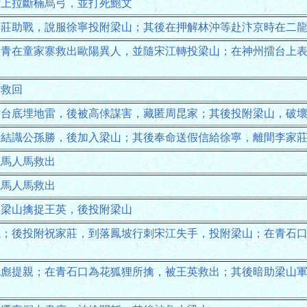
擂上拉斷楠烏弓，並打死鮑文
家莊助戰，說服徐寧投附梁山；其後在押解林沖等赴汴京時在二
燕青在童家寨救出歐陽異人，並隨宋江轉投梁山；在神州擂台上
計救回
擂台底埋地雷，後被高俅謀害，藏匿周昆家；其後投附梁山，破
山結識公孫勝，後加入梁山；其後奉命送假信給徐寧，離間李家
龍馬人馬救出
龍馬人馬救出
助梁山擒捉王英，後投附梁山
武；後投附祝家莊，到落鳳坡行刺宋江失手，投附梁山；在青石
祝彪提親；在青石口為花狐狸所擒，被王英救出；其後暗助梁山