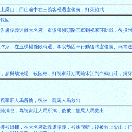
旺上梁山，回山途中在三義客棧遇盧俊義，打死鮑武
計救回
警告盧俊義速離大名府；奉派帶領頭路官軍到祝家莊助戰，後投
往汴京，在五棵楊挫敗時遷、李袞劫囚車行動後將盧俊義、燕青
袞，參與劫法場，殺陸彬；打祝家莊期間隨宋江到白鶴山莊，揭
為祝家莊人馬所擒，後被二龍馬人馬救出
打聽消息，為祝家莊人馬所擒，後被二龍馬人馬救出
外樓被緝捕，在大名府欲救盧俊義，被擒問斬，後被救上梁山；