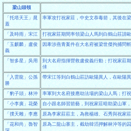
梁山頭領
「托塔天王」晁
率軍攻打祝家莊，中史文恭毒箭，其後在
蓋
「及時雨」宋江
打祝家莊期間率領梁山人馬到白鶴山莊請
「玉麒麟」盧俊
因牽涉燕青案件在大名府被梁世傑拘捕問
義
「智多星」吳用
到大名府指揮營救盧俊義行動；打祝家莊
俅
「入雲龍」公孫
帶宋江等到白鶴山莊訪歐陽異人，在歐陽
勝
「豹子頭」林沖
率軍到大名府接應劫法場的梁山人馬；打
「小李廣」花榮
自小跟名師習箭藝，到祝家莊暗助梁山軍
「撲天雕」李應
原為李家莊莊主，為救楊雄、石秀與祝家
「花和尚」魯智
原為二龍山寨主，截劫韓滔押解林沖等的
深