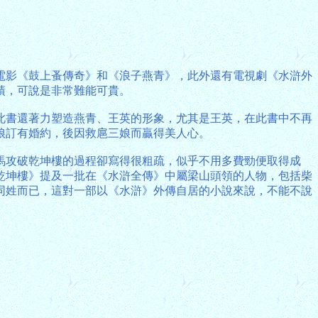
電影《鼓上蚤傳奇》和《浪子燕青》，此外還有電視劇《水滸外
績，可說是非常難能可貴。
此書還著力塑造燕青、王英的形象，尤其是王英，在此書中不再
娘訂有婚約，後因救扈三娘而贏得美人心。
馬攻破乾坤樓的過程卻寫得很粗疏，似乎不用多費勁便取得成
乾坤樓》提及一批在《水滸全傳》中屬梁山頭領的人物，包括柴
同姓而已，這對一部以《水滸》外傳自居的小說來說，不能不說