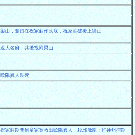
附梁山，並留在祝家莊作臥底，祝家莊破後上梁山
送返大名府；其後投附梁山
穿歐陽異人裝死
打祝家莊期間到童家寨救出歐陽異人，殺邱飛龍；打神州擂期