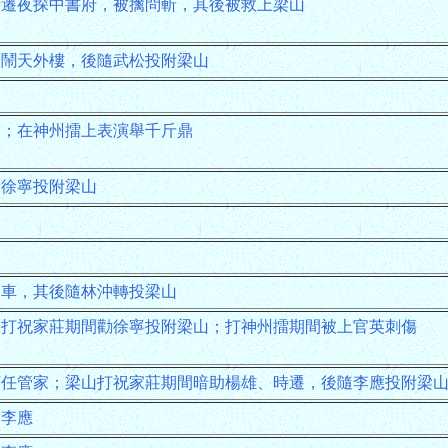
時遷夜探中書府，被擒問斬，其後被救上梁山
大鬧天外樓，後隨武松投附梁山
山；在神州擂上表演舉千斤鼎
請徐寧投附梁山
囚車，其後隨林沖轉投梁山
；打祝家莊期間勸徐寧投附梁山；打神州擂期間被上官英刺傷
莊任管家；梁山打祝家莊期間暗助楊雄、時遷，後隨李應投附梁
出李應