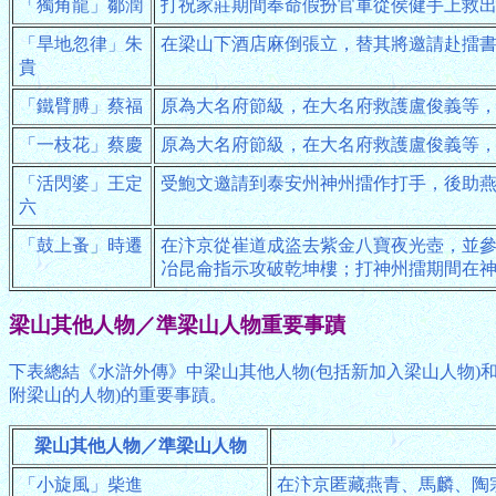
「獨角龍」鄒潤
打祝家莊期間奉命假扮官軍從侯健手上救
「旱地忽律」朱
在梁山下酒店麻倒張立，替其將邀請赴擂
貴
「鐵臂膊」蔡福
原為大名府節級，在大名府救護盧俊義等
「一枝花」蔡慶
原為大名府節級，在大名府救護盧俊義等
「活閃婆」王定
受鮑文邀請到泰安州神州擂作打手，後助
六
「鼓上蚤」時遷
在汴京從崔道成盜去紫金八寶夜光壺，並
冶昆侖指示攻破乾坤樓；打神州擂期間在
梁山其他人物／準梁山人物重要事蹟
下表總結《水滸外傳》中梁山其他人物(包括新加入梁山人物)
附梁山的人物)的重要事蹟。
梁山其他人物／準梁山人物
「小旋風」柴進
在汴京匿藏燕青、馬麟、陶