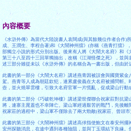
內容概要
《水滸外傳》為當代大陸說書人袁闊成(與其餘幾位作者合作)所
成、王潤生、李程合著)和《大鬧神州擂》(亦稱《燕青打擂》
部獨立小說的形式分別出版。後來有人將《大鬧大名府》和《
第三十八至四十三回單獨抽出，改稱《江湖怪傑之死》，並與
述三部分雖從未以《水滸外傳》的名稱合為一書出版，但由於
此書的第一部分《大鬧大名府》講述燕青因被誤會與國寶紫金
駕。燕青等人成為朝廷欽犯，連累盧俊義在大名府被捕問斬。
壺，並火燒翠雲樓，引致大名府官軍一片慌亂，促成梁山行動
此書的第二部分《巧破乾坤樓》講述梁世傑聯合祝家莊對抗梁
將，連寨主晁蓋也不幸陣亡。梁山軍經過艱苦的戰鬥，先後離
祝家莊的過程中，梁山軍不僅除去了兩大勁敵(祝家莊、曾頭市
此書的第三部分《大鬧神州擂》講述高俅指使鮑文在泰安州擺
安州探聽消息，在途中遇到各種險阻，並與丁玉環結下良緣。