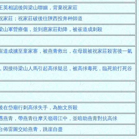
王英相認後與梁山聯姻，背棄祝家莊
祝家莊；祝家莊破後往陝西投奔种師道
梁山軍營療傷，並到扈家莊勸降，被崔道成刺殺
崔道成擄至童家寨，被燕青救出，在母親被祝家莊殺害後一氣
，因接待梁山人馬引起高俅疑忌，被高俅毒死，臨死前打死谷
後在岱廟行刺高俅失手，為鮑文所殺
遇燕青，帶燕青往摩天嶺尋江中，並暗助燕青對抗高俅
台佈雷圖交給燕青，跳崖自盡