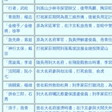
「行者」武松
到嵩山少林寺探望師父，後帶馬麟、陶宗
「青面獸」楊志
打祝家莊期間為扈三娘所擒，後被吳用定
「金槍手／金槍
原為宋廷軍官，在汴京私放燕青，並暗中
將」徐寧
「急先鋒」索超
原為大名府軍官，負責押解盧俊義、燕青
「神行太保」戴
打祝家莊期間到落鳳坡說服金鐘投降梁山
宗
「黑旋風」李逵
隨吳用到大名府，在飛龍觀救出時遷、李
「活閻羅」阮小
在大名府參與劫法場，打死俞龍、俞虎
七
「病關索」楊雄
曾在薊州救助杜興；到李家莊打聽消息，
「拼命三郎」石
到大名府囑託蔡慶保護盧俊義；到李家莊
秀
「浪子」燕青
曾在大名府接濟時遷；在汴京參與大鬧天