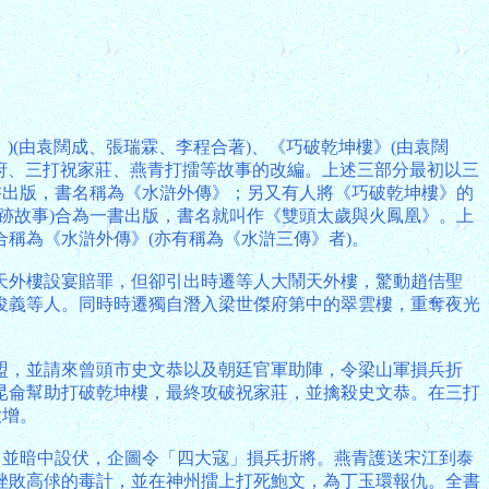
)(由袁闊成、張瑞霖、李程合著)、《巧破乾坤樓》(由袁闊
名府、三打祝家莊、燕青打擂等故事的改編。上述三部分最初以三
書出版，書名稱為《水滸外傳》；另又有人將《巧破乾坤樓》的
跡故事)合為一書出版，書名就叫作《雙頭太歲與火鳳凰》。上
稱為《水滸外傳》(亦有稱為《水滸三傳》者)。
天外樓設宴賠罪，但卻引出時遷等人大鬧天外樓，驚動趙佶聖
俊義等人。同時時遷獨自潛入梁世傑府第中的翠雲樓，重奪夜光
盟，並請來曾頭市史文恭以及朝廷官軍助陣，令梁山軍損兵折
昆侖幫助打破乾坤樓，最終攻破祝家莊，並擒殺史文恭。在三打
大增。
，並暗中設伏，企圖令「四大寇」損兵折將。燕青護送宋江到泰
挫敗高俅的毒計，並在神州擂上打死鮑文，為丁玉環報仇。全書