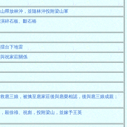
龍山釋放林沖，並隨林沖投附梁山軍
表演碎石板、斷石樁
壞擂台下地雷
莊與祝家莊關係
口救扈三娘，被擒至扈家莊後與扈榮相認，後與扈三娘成親；
軍，殺徐祿、祝彪，投附梁山，並嫁予王英