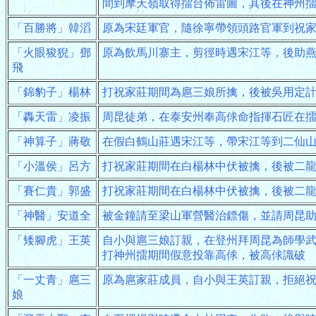
間到摩天嶺取得擂台佈雷圖，其後在神州
「百勝將」韓滔
原為宋廷軍官，隨徐寧帶領頭路官軍到祝
「火眼狻猊」鄧
原為飲馬川寨主，剪徑時遇宋江等，後助
飛
「錦豹子」楊林
打祝家莊期間為扈三娘所擒，後被吳用定
「轟天雷」凌振
周昆徒弟，在泰安州奉高俅命指揮石匠在
「神算子」蔣敬
在假白鶴山莊遇宋江等，帶宋江等到二仙
「小溫侯」呂方
打祝家莊期間在白楊林中伏被擒，後被二
「賽仁貴」郭盛
打祝家莊期間在白楊林中伏被擒，後被二
「神醫」安道全
被金鐘請至梁山軍營醫治鏢傷，並請周昆
「矮腳虎」王英
自小與扈三娘訂親，在登州拜周昆為師學
打神州擂期間假意投靠高俅，被高俅識破
「一丈青」扈三
原為扈家莊成員，自小與王英訂親，拒絕
娘