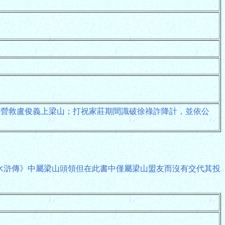
助營救盧俊義上梁山；打祝家莊期間識破徐祿詐降計，並依公
《水滸傳》中屬梁山頭領但在此書中僅屬梁山盟友而沒有交代其投