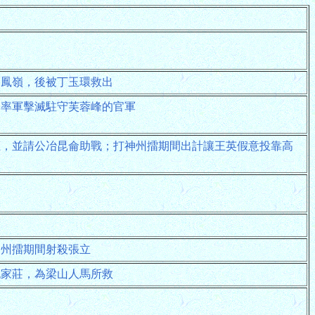
金鳳嶺，後被丁玉環救出
間率軍擊滅駐守芙蓉峰的官軍
應，並請公冶昆侖助戰；打神州擂期間出計讓王英假意投靠高
虎
神州擂期間射殺張立
祝家莊，為梁山人馬所救