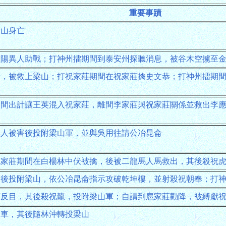
重要事蹟
梁山身亡
歐陽異人助戰；打神州擂期間到泰安州探聽消息，被谷木空擄至
斬，被救上梁山；打祝家莊期間在祝家莊擒史文恭；打神州擂期
期間出計讓王英混入祝家莊，離間李家莊與祝家莊關係並救出李
異人被害後投附梁山軍，並與吳用往請公冶昆侖
祝家莊期間在白楊林中伏被擒，後被二龍馬人馬救出，其後殺祝
，後投附梁山，依公冶昆侖指示攻破乾坤樓，並射殺祝朝奉；打
莊反目，其後殺祝龍，投附梁山軍；自請到扈家莊勸降，被縛獻
囚車，其後隨林沖轉投梁山