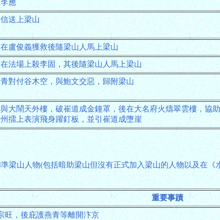
出李應
書信送上梁山
，在盧俊義獲救後隨梁山人馬上梁山
，在法場上殺李固，其後隨梁山人馬上梁山
燕青對付谷木空，與鮑文交惡，歸附梁山
參與大鬧天外樓，破崔道成金鐘罩，後在大名府火燽翠雲樓，協
神州擂上表演飛身躍釘板，並引崔道成墮崖
和準梁山人物(包括暗助梁山但沒有正式加入梁山的人物以及在
重要事蹟
宗旺，後庇護燕青等離開汴京