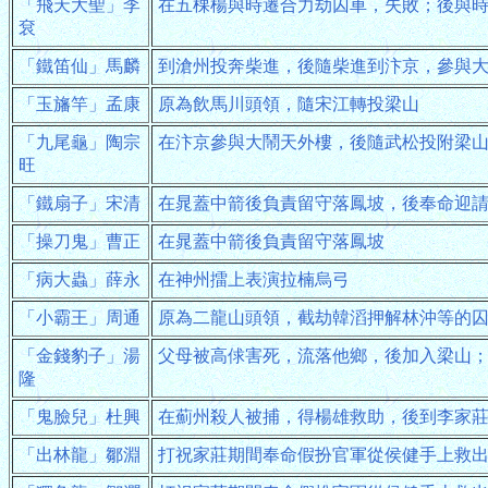
「飛天大聖」李
在五棵楊與時遷合力劫囚車，失敗；後與
袞
「鐵笛仙」馬麟
到滄州投奔柴進，後隨柴進到汴京，參與
「玉旛竿」孟康
原為飲馬川頭領，隨宋江轉投梁山
「九尾龜」陶宗
在汴京參與大鬧天外樓，後隨武松投附梁
旺
「鐵扇子」宋清
在晁蓋中箭後負責留守落鳳坡，後奉命迎
「操刀鬼」曹正
在晁蓋中箭後負責留守落鳳坡
「病大蟲」薛永
在神州擂上表演拉楠烏弓
「小霸王」周通
原為二龍山頭領，截劫韓滔押解林沖等的
「金錢豹子」湯
父母被高俅害死，流落他鄉，後加入梁山
隆
「鬼臉兒」杜興
在薊州殺人被捕，得楊雄救助，後到李家
「出林龍」鄒淵
打祝家莊期間奉命假扮官軍從侯健手上救