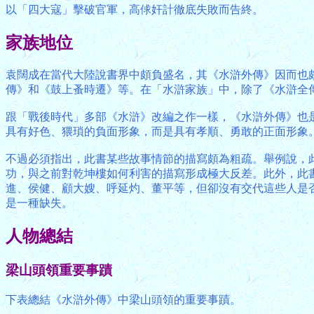
以「四大寇」擊破官軍，高俅奸計徹底失敗而告終。
家族地位
袁闊成在當代大陸說書界中頗負盛名，其《水滸外傳》因而也
傳》和《鼓上蚤時遷》等。在「水滸家族」中，除了《水滸全
跟「戰後時代」多部《水滸》改編之作一樣，《水滸外傳》也
具有好色、猥瑣的負面形象，而是具有孝順、勇敢的正面形象
不過必須指出，此書某些故事情節的描寫頗為粗疏。舉例說，
功，與之前對乾坤樓如何利害的描寫形成極大反差。此外，此
進、侯健、顧大嫂、呼延灼、董平等，但卻沒有交代這些人是
是一種缺失。
人物總結
梁山頭領重要事蹟
下表總結《水滸外傳》中梁山頭領的重要事蹟。