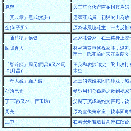
扈榮
與王華合伙營商並指腹為婚
「賽典韋」扈成(搖升)
扈家莊成員，初與梁山為敵
金鐘(子凱)
原為落鳳坡莊主，一力反對
「通臂猿」侯健
扈家莊管家，在王英身上發
歐陽異人
替祝朝奉重修祝家莊，建乾
而亡，臨死前向宋江舉薦公
「響鈴鏢」周昆(同昌)(又名周
王英和凌振師父；梁山攻打
坤(月昌))
木空
「母大蟲」顧大嫂
扈三娘表姐兼同門師姐，隨
公冶昆侖
受吳用和公孫勝之邀到祝家
丁玉環(又名上官玉環)
父親丁茂成為鮑文害死，被
周亮
原為盧俊義家童，被李固毒
江中
在泰安州被迫替高俅在擂台