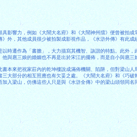
頗具影響力，例如《大鬧大名府》和《大鬧神州擂》便曾被拍成
傳》外，其他成員很少被拍製成影視作品，《水滸外傳》有此成
是以時遷作為「書膽」，大力描寫其機智、詼諧的特點。此外，
。他與扈三娘的婚姻也不再是出於宋江的擺佈，而是自小與扈三
此書本來把祝家莊內的乾坤樓說成滿佈機關、陷阱，但對梁山人
書三大部分的相互照應也有欠妥之處。《大鬧大名府》和《巧破
否加入梁山，仿佛這些人只是與《水滸全傳》中的梁山頭領同名