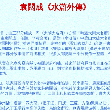
袁闊成《水滸外傳》
作，由三部分組成，即《大鬧大名府》(亦稱「時遷大鬧大名府》
，由袁闊成、任順、李程合著)，是對《水滸傳》中梁山大破大
大鬧神州擂》(並連同蘆栢祥、裴福存的《梁山復仇記》)合為一
袁闊成所作另一《水滸》故事《雙頭太歲與火鳳凰》(講述王慶發
這三部分故事情節前後相接，很多人都把這三部分視作一整體，合
八寶夜光壺失竊有關，被開封府拘捕。後來開封府釋放燕青並在
時遷上梁山求救，吳用親自下山，到大名府指揮劫法場，救出盧
成功。
山。祝家莊設有堅固的乾坤樓和各種陷阱，與李家莊、扈家莊結
間李家莊、扈家莊與祝家莊的關係，並先後請來歐陽異人和公冶
)的力量，還招納得飲馬川、二龍山和其餘眾多頭領加盟，實力
神州擂，邀請「四大寇」(指宋江、田虎、王慶、方臘)派員赴擂
但後來丁玉環行刺高俅失敗，為鮑文所殺。燕青幾經波折，最終