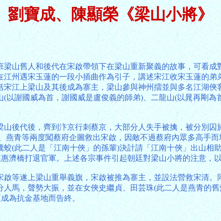
劉寶成、陳顯榮《梁山小將》
班梁山舊人和後代在宋啟帶領下在梁山重新聚義的故事，可看成
在江州遇宋玉蓮的一段小插曲作為引子，講述宋江收宋玉蓮的弟
括宋江上梁山及其後成為寨主，梁山參與神州擂並與多名江湖俠
以謝國威為首，謝國威是盧俊義的師弟)、二龍山(以晁再剛為首)
梁山後代後，齊到汴京行刺蔡京，大部分人失手被擒，被分別囚
長玉、燕青等兩度闖蔡府企圖救出宋啟，因敵不過蔡府內眾多高手而
騰蛟(此二人是「江南十俠」的孫輩)決計請「江南十俠」出山相
在惠濟橋打退官軍。上述各宗事件引起朝廷對梁山小將的注意，
宋啟等遂上梁山重舉義旗，宋啟被推為寨主，並設法營救宋清。
分人馬，聲勢大振，並在女俠史繼貞、田芸珠(此二人是燕青的舊
更成為抗金基地而告終。