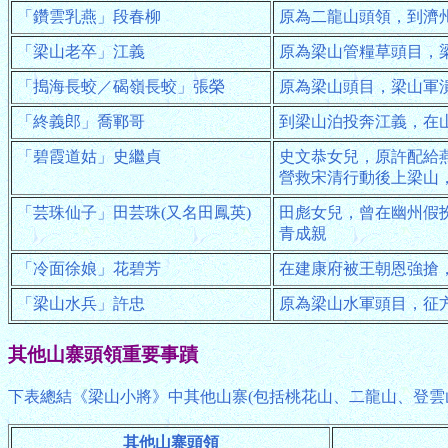
「鑽雲乳燕」段春柳
原為二龍山頭領，到濟
「梁山老卒」江義
原為梁山管糧草頭目，
「搗海長蛟／碣嶺長蛟」張榮
原為梁山頭目，梁山軍
「終義郎」喬鄆哥
到梁山泊投奔江義，在
「碧霞道姑」史繼貞
史文恭女兒，原許配給
營救宋清行動後上梁山
「芸珠仙子」田芸珠(又名田鳳英)
田彪女兒，曾在幽州假
青成親
「冷面徐娘」花碧芳
在建康府被王朝恩強搶
「梁山水兵」許忠
原為梁山水軍頭目，征
其他山寨頭領重要事蹟
下表總結《梁山小將》中其他山寨(包括桃花山、二龍山、登雲
其他山寨頭領