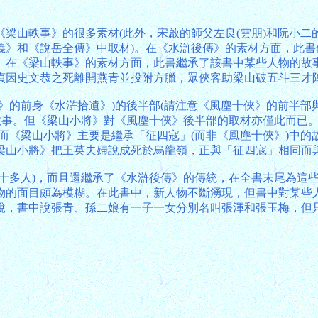
梁山軼事》的很多素材(此外，宋啟的師父左良(雲朋)和阮小二
義》和《說岳全傳》中取材)。在《水滸後傳》的素材方面，此
。在《梁山軼事》的素材方面，此書繼承了該書中某些人物的故
貞因史文恭之死離開燕青並投附方臘，眾俠客助梁山破五斗三才
》的前身《水滸拾遺》)的後半部(請注意《風塵十俠》的前半部
故事。但《梁山小將》對《風塵十俠》後半部的取材亦僅此而已
，而《梁山小將》主要是繼承「征四寇」(而非《風塵十俠》)中
梁山小將》把王英夫婦說成死於烏龍嶺，正與「征四寇」相同而
三十多人)，而且還繼承了《水滸後傳》的傳統，在全書末尾為這
物的面目頗為模糊。在此書中，新人物不斷湧現，但書中對某些
說，書中說張青、孫二娘有一子一女分別名叫張渾和張玉梅，但