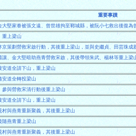
重要事蹟
金大堅家眷被張文遠、曾世雄拘至鄆城縣，被阮小七救出後復為
，重上梁山
汴京策劃營救宋啟行動，其後重上梁山，並與史繼貞、田芸珠成
蕭讓、金大堅暗助燕青營救宋啟，其後帶領朱武、楊林等重上梁
被安道全請下山，重上梁山
隨安道全轉投梁山
，參與營救宋清行動後重上梁山
被安道全請下山，重上梁山
花村與燕青重新聚義，其後重上梁山
後隨燕青重上梁山
花村與燕青重新聚義，其後重上梁山