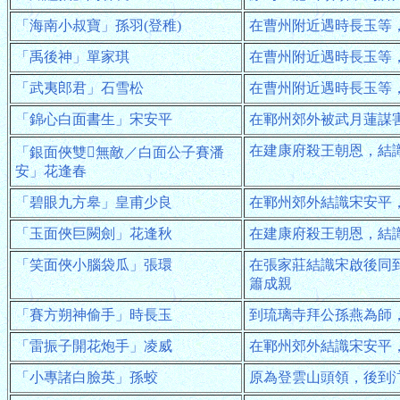
「海南小叔寶」孫羽(登稚)
在曹州附近遇時長玉等
「禹後神」單家琪
在曹州附近遇時長玉等
「武夷郎君」石雪松
在曹州附近遇時長玉等
「錦心白面書生」宋安平
在鄆州郊外被武月蓮謀
在建康府殺王朝恩，結
「銀面俠雙無敵／白面公子賽潘
安」花逢春
「碧眼九方皋」皇甫少良
在鄆州郊外結識宋安平
「玉面俠巨闕劍」花逢秋
在建康府殺王朝恩，結
「笑面俠小腦袋瓜」張環
在張家莊結識宋啟後同
簫成親
「賽方朔神偷手」時長玉
到琉璃寺拜公孫燕為師
「雷振子開花炮手」凌威
在鄆州郊外結識宋安平
「小專諸白臉英」孫蛟
原為登雲山頭領，後到