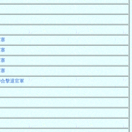
家寨
家寨
家寨
家寨
聯合擊退官軍