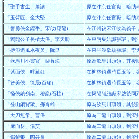
「聖手書生」蕭讓
原在汴京任官職，暗助
「玉臂匠」金大堅
原在汴京任官職，暗助
「智勇俠金鏢手」宋啟(應龍)
在江州被宋江收為義子
「獨龍公子長槍太保」李天勝
在東明集結識張環，到
「搏浪追風水夜叉」阮良
在東平湖欲劫張環、李
「飲馬川小靈官」裴蒼海
原為飲馬川頭領，其後
「紫面俠」呼延鈺
在柳林鎮遇時長玉等，
「智美俠」徐晟(百瑞)
在柳林鎮遇時長玉等，
「怪俠鎮嶺南」穆巖(石柱)
在揭陽嶺結識宋啟後同
「登山銅背猿」鄧肖雄
原為飲馬川頭領，其後
「大刀無常」曹保
原為二龍山頭領，到濟
「麻面豺」湯艾
原為二龍山頭領，到濟
「鐵鏟狼」陶谷長
原為二龍山頭領，到濟