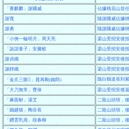
「賽麒麟」謝國威
佔據桃花山並
謝寬
隨謝國威佔據
謝勇
隨謝國威佔據
「小俠一輪明月」周天亮
梁山受招安後
「詼諧童子」安騰蛟
梁山受招安後
謝貞娥
梁山受招安後
謝靜娥
梁山受招安後
隨白鶴道長到
「金爪三眼」晁再剛(鐵郎)
「大刀無常」曹保
梁山受招安後
「麻面豺」湯艾
二龍山頭領，
「鐵鏟狼」陶谷長
二龍山頭領，
「鑽雲乳燕」段春柳
二龍山頭領，