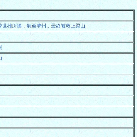
曾世雄所擒，解至濟州，最終被救上梁山
親
山