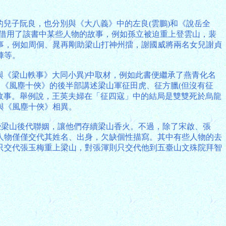
的兒子阮良，也分別與《大八義》中的左良(雲鵬)和《說岳全
書借用了該書中某些人物的故事，例如孫立被迫重上登雲山，裴
事，例如周侗、晁再剛助梁山打神州擂，謝國威將兩名女兒謝貞
陣等。
與《梁山軼事》大同小異)中取材，例如此書便繼承了燕青化名
。《風塵十俠》的後半部講述梁山軍征田虎、征方臘(但沒有征
的故事。舉例說，王英夫婦在「征四寇」中的結局是雙雙死於烏龍
與《風塵十俠》相異。
些梁山後代聯姻，讓他們存續梁山香火。不過，除了宋啟、張
人物僅僅交代其姓名、出身，欠缺個性描寫。其中有些人物的去
只交代張玉梅重上梁山，對張渾則只交代他到五臺山文殊院拜智