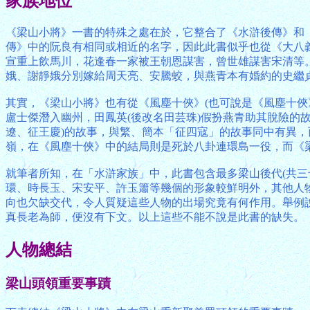
家族地位
《梁山小將》一書的特殊之處在於，它整合了《水滸後傳》和《
傳》中的阮良有相同或相近的名字，因此此書似乎也從《大八
宣重上飲馬川，花逢春一家被王朝恩謀害，曾世雄謀害宋清等
娥、謝靜娥分別嫁給周天亮、安騰蛟，與燕青本有婚約的史繼
其實，《梁山小將》也有從《風塵十俠》(也可說是《風塵十俠
盧士傑潛入幽州，田鳳英(後改名田芸珠)假扮燕青助其脫險的
遼、征王慶)的故事，與繁、簡本「征四寇」的故事同中有異
嶺，在《風塵十俠》中的結局則是死於八卦連環島一役，而《
就筆者所知，在「水滸家族」中，此書包含最多梁山後代(共
環、時長玉、宋安平、許玉簫等幾個的形象較鮮明外，其他人
向也欠缺交代，令人質疑這些人物的出場究竟有何作用。舉例
真長老為師，便沒有下文。以上這些不能不說是此書的缺失。
人物總結
梁山頭領重要事蹟