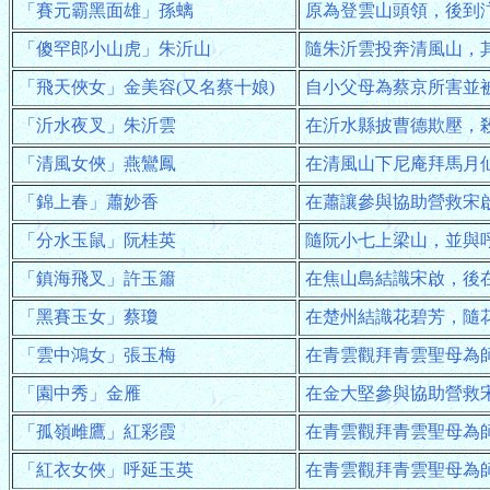
「賽元霸黑面雄」孫螭
原為登雲山頭領，後到
「傻罕郎小山虎」朱沂山
隨朱沂雲投奔清風山，
「飛天俠女」金美容(又名蔡十娘)
自小父母為蔡京所害並
「沂水夜叉」朱沂雲
在沂水縣披曹德欺壓，
「清風女俠」燕鸞鳳
在清風山下尼庵拜馬月
「錦上春」蕭妙香
在蕭讓參與協助營救宋
「分水玉鼠」阮桂英
隨阮小七上梁山，並與
「鎮海飛叉」許玉簫
在焦山島結識宋啟，後
「黑賽玉女」蔡瓊
在楚州結識花碧芳，隨
「雲中鴻女」張玉梅
在青雲觀拜青雲聖母為
「園中秀」金雁
在金大堅參與協助營救
「孤嶺雌鷹」紅彩霞
在青雲觀拜青雲聖母為
「紅衣女俠」呼延玉英
在青雲觀拜青雲聖母為