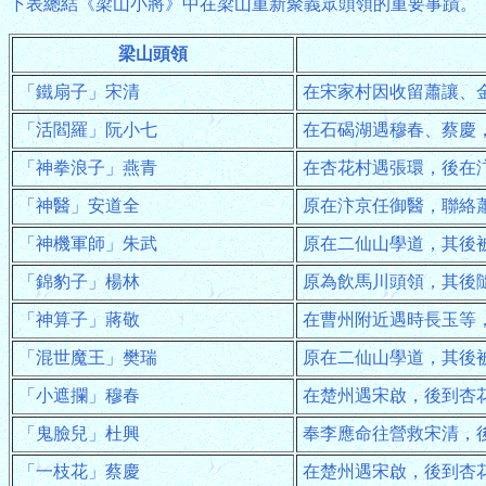
下表總結《梁山小將》中在梁山重新聚義眾頭領的重要事蹟。
梁山頭領
「鐵扇子」宋清
在宋家村因收留蕭讓、
「活閻羅」阮小七
在石碣湖遇穆春、蔡慶
「神拳浪子」燕青
在杏花村遇張環，後在
「神醫」安道全
原在汴京任御醫，聯絡
「神機軍師」朱武
原在二仙山學道，其後
「錦豹子」楊林
原為飲馬川頭領，其後
「神算子」蔣敬
在曹州附近遇時長玉等
「混世魔王」樊瑞
原在二仙山學道，其後
「小遮攔」穆春
在楚州遇宋啟，後到杏
「鬼臉兒」杜興
奉李應命往營救宋清，
「一枝花」蔡慶
在楚州遇宋啟，後到杏