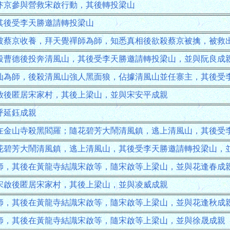
汴京參與營救宋啟行動，其後轉投梁山
其後受李天勝邀請轉投梁山
被蔡京收養，拜天覺禪師為師，知悉真相後欲殺蔡京被擒，被救
殺曹德後投奔清風山，其後受李天勝邀請轉投梁山，並與阮良成
仙為師，後殺清風山強人黑面狼，佔據清風山並任寨主，其後受
啟後匿居宋家村，其後上梁山，並與宋安平成親
呼延鈺成親
在金山寺殺黑閻羅；隨花碧芳大鬧清風鎮，逃上清風山，其後受
花碧芳大鬧清風鎮，逃上清風山，其後受李天勝邀請轉投梁山，
師，其後在黃龍寺結識宋啟等，隨宋啟等上梁山，並與花逢春成
宋啟後匿居宋家村，其後上梁山，並與凌威成親
師，其後在黃龍寺結識宋啟等，隨宋啟等上梁山，並與花逢秋成
師，其後在黃龍寺結識宋啟等，隨宋啟等上梁山，並與徐晟成親