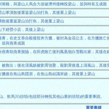
州籌糧，與梁山人馬合力攻破濟州後轉投梁山，並與時長玉成親
梁山軍潰散後重返梁山泊打魚，其後重上梁山
潰散後重返梁山泊打魚，其後重上梁山
山下經營小店，其後上梁山
燕青，在史文恭自殺後投奔方臘，被封為金花公主，在方臘敗亡
，並與燕青成親
扮燕青助燕青脫險，在田虎敗亡後到鳳凰嶺白雪觀出家；其後在
，被救出；後在清風鎮被劉霄強娶，殺劉霄後逃上清風山，其後
方臘後在焦山島隱居，在焦山島結識宋啟，其後重上梁山
山、飲馬川)頭領(包括部分轉投其他山寨的頭領)的重要事蹟。
重要事蹟