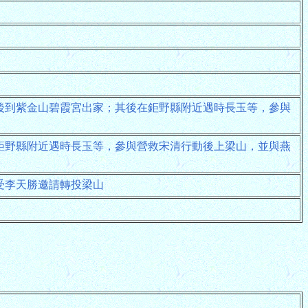
後到紫金山碧霞宮出家；其後在鉅野縣附近遇時長玉等，參與
鉅野縣附近遇時長玉等，參與營救宋清行動後上梁山，並與燕
受李天勝邀請轉投梁山