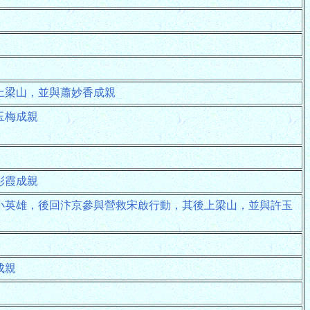
上梁山，並與蕭妙香成親
玉梅成親
彩霞成親
小英雄，後回汴京參與營救宋啟行動，其後上梁山，並與許玉
成親