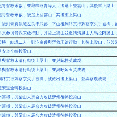
燕青營救宋啟，並藏匿燕青等人，後逃上登雲山，其後重上梁山
燕青營救宋啟，後逃上登雲山，其後重上梁山
，後到青真觀隨左良學武藝；下山後到汴京行刺蔡京失手被擒，
汴京參與營救宋啟行動，其後上梁山並邀請清風山人馬投附梁山
天勝，結識二人，到汴京參與營救宋啟行動，其後上梁山，並與
隨安道全轉投梁山
參與營救宋清行動後上梁山，並與阮桂英成親
參與營救宋清行動後上梁山，並與呼延玉英成親
到汴京行刺蔡京失手被擒，被救出後上梁山，並與蔡瓊成親
隨安道全轉投梁山
州籌糧，與梁山人馬合力攻破濟州後轉投梁山
州籌糧，與梁山人馬合力攻破濟州後轉投梁山
州籌糧，與梁山人馬合力攻破濟州後轉投梁山