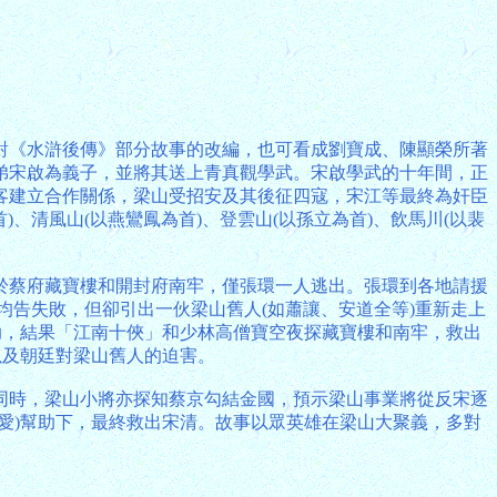
對《水滸後傳》部分故事的改編，也可看成劉寶成、陳顯榮所著
弟宋啟為義子，並將其送上青真觀學武。宋啟學武的十年間，正
客建立合作關係，梁山受招安及其後征四寇，宋江等最終為奸臣
、清風山(以燕鸞鳳為首)、登雲山(以孫立為首)、飲馬川(以裴
於蔡府藏寶樓和開封府南牢，僅張環一人逃出。張環到各地請援
均告失敗，但卻引出一伙梁山舊人(如蕭讓、安道全等)重新走上
助，結果「江南十俠」和少林高僧寶空夜探藏寶樓和南牢，救出
以及朝廷對梁山舊人的迫害。
同時，梁山小將亦探知蔡京勾結金國，預示梁山事業將從反宋逐
愛)幫助下，最終救出宋清。故事以眾英雄在梁山大聚義，多對