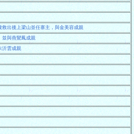
被救出後上梁山並任寨主，與金美容成親
，並與燕鸞鳳成親
朱沂雲成親