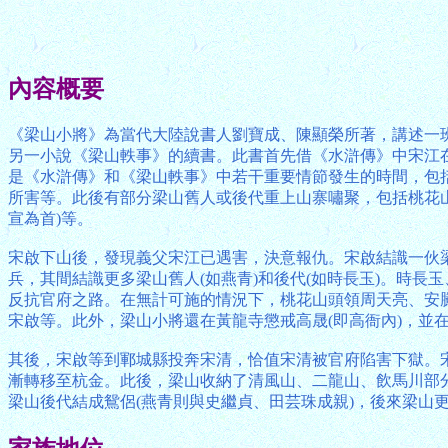
內容概要
《梁山小將》為當代大陸說書人劉寶成、陳顯榮所著，講述一
另一小說《梁山軼事》的續書。此書首先借《水滸傳》中宋江
是《水滸傳》和《梁山軼事》中若干重要情節發生的時間，包
所害等。此後有部分梁山舊人或後代重上山寨嘯聚，包括桃花山(
宣為首)等。
宋啟下山後，發現義父宋江已遇害，決意報仇。宋啟結識一伙
兵，其間結識更多梁山舊人(如燕青)和後代(如時長玉)。時
反抗官府之路。在無計可施的情況下，桃花山頭領周天亮、安
宋啟等。此外，梁山小將還在黃龍寺懲戒高晟(即高衙內)，並
其後，宋啟等到鄆城縣投奔宋清，恰值宋清被官府陷害下獄。
漸轉移至杭金。此後，梁山收納了清風山、二龍山、飲馬川部
梁山後代結成鴛侶(燕青則與史繼貞、田芸珠成親)，後來梁山