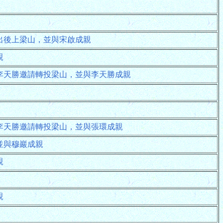
出後上梁山，並與宋啟成親
親
李天勝邀請轉投梁山，並與李天勝成親
李天勝邀請轉投梁山，並與張環成親
並與穆巖成親
親
親