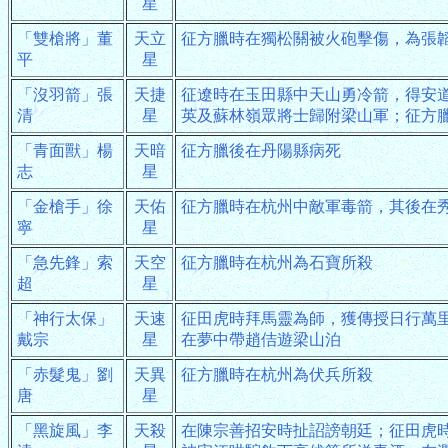
星
「雙槍將」董
天立
征方臘時在獨松關被火砲擊傷，為張
平
星
「沒羽箭」張
天捷
征遼時在玉田縣中天山勇冷箭，得安
清
星
英及蘇林嶺眾將士歸附梁山軍；征方
「青面獸」楊
天暗
征方臘後在丹陽縣病死
志
星
「金槍手」徐
天佑
征方臘時在杭州中敵軍毒箭，其後在
寧
星
「急先鋒」索
天空
征方臘時在杭州為石寶所殺
超
星
「神行太保」
天速
征田虎時拜馬靈為師，獲傳授日行萬
戴宗
星
在夢中帶趙佶遊梁山泊
「赤髮鬼」劉
天異
征方臘時在杭州為伏兵所殺
唐
星
「黑旋風」李
天殺
在陳宗善招安時扯詔謗朝廷；征田虎