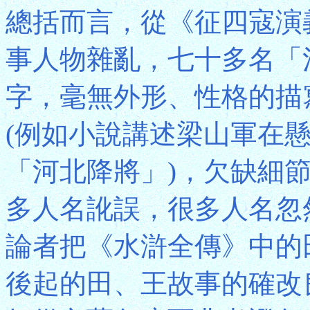
總括而言，從《征四寇演
事人物雜亂，七十多名「
字，毫無外形、性格的描
(例如小說講述梁山軍在
「河北降將」)，欠缺細
多人名訛誤，很多人名忽
論者把《水滸全傳》中的
後起的田、王故事的確改