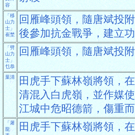
容
「移
回雁峰頭領，隨唐斌投附
山力
士」
後參加抗金戰爭，建立功
崔埜
「劈
回雁峰頭領，隨唐斌投附
山力
士」
乜恭
葉清
田虎手下蘇林嶺將領，在
清混入白虎嶺，並作媒使
江城中危昭德箭，傷重而
「屠
田虎手下蘇林嶺將領，在
龍