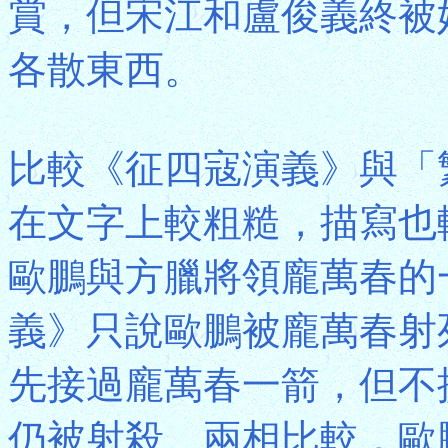
賞，但宋江和盧俊義終被
各散東西。
比較《征四寇演義》與「
在文字上較粗糙，描寫也
歐鵬與方臘將領龐萬春的
義》只說歐鵬被龐萬春射
先接過龐萬春一箭，但不
仍被射殺。兩相比較，歐