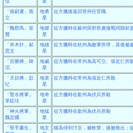
信
星
「病尉遲」孫
地勇
征方臘後返回登州任官職
立
星
「醜郡馬」宣
地傑
征方臘時在蘇州與郭世廣激戰同歸於
贊
星
「井木犴」郝
地雄
征方臘時在杭州為敵軍所俘，其後被
思文
星
「百勝將」韓
地威
征方臘時在常州為高可立、張近仁所
滔
星
「天目將」彭
地英
征方臘時在常州為張近仁所殺
玘
星
「聖水將軍」
地奇
征方臘時在歙州為伏兵所殺
單廷珪
星
「神火將軍」
地猛
征方臘時在歙州為伏兵所殺
魏定國
星
「聖手書生」
地文
隨高俅到汴京，被軟禁，後被救出；