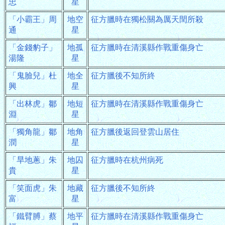
忠
星
「小霸王」周
地空
征方臘時在獨松關為厲天閏所殺
通
星
「金錢豹子」
地孤
征方臘時在清溪縣作戰重傷身亡
湯隆
星
「鬼臉兒」杜
地全
征方臘後不知所終
興
星
「出林虎」鄒
地短
征方臘時在清溪縣作戰重傷身亡
淵
星
「獨角龍」鄒
地角
征方臘後返回登雲山居住
潤
星
「旱地蔥」朱
地囚
征方臘時在杭州病死
貴
星
「笑面虎」朱
地藏
征方臘後不知所終
富
星
「鐵臂膊」蔡
地平
征方臘時在清溪縣作戰重傷身亡