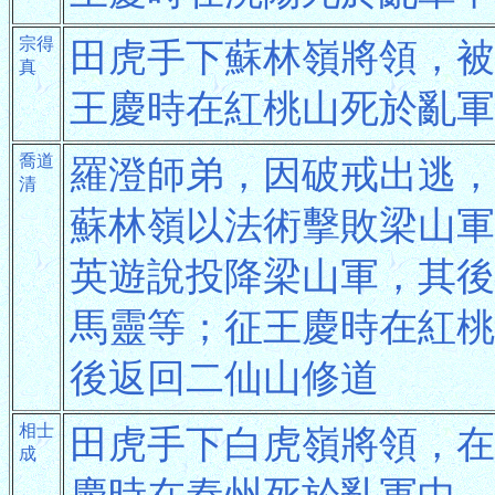
宗得
田虎手下蘇林嶺將領，被
真
王慶時在紅桃山死於亂軍
喬道
羅澄師弟，因破戒出逃，
清
蘇林嶺以法術擊敗梁山軍
英遊說投降梁山軍，其後
馬靈等；征王慶時在紅桃
後返回二仙山修道
相士
田虎手下白虎嶺將領，在
成