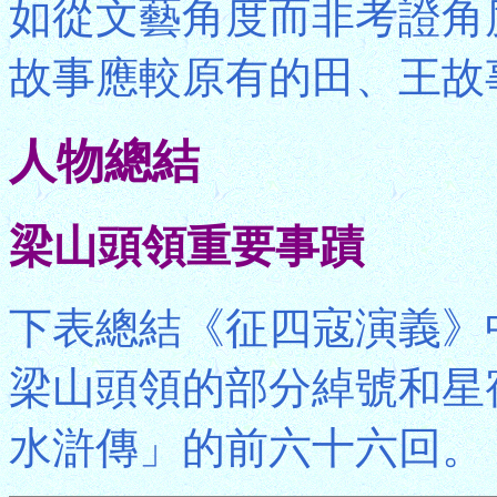
如從文藝角度而非考證角
故事應較原有的田、王故
人物總結
梁山頭領重要事蹟
下表總結《征四寇演義》
梁山頭領的部分綽號和星
水滸傳」的前六十六回。