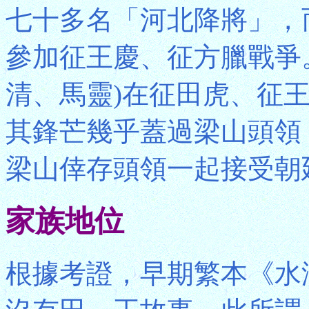
七十多名「河北降將」，
參加征王慶、征方臘戰爭
清、馬靈)在征田虎、征
其鋒芒幾乎蓋過梁山頭領
梁山倖存頭領一起接受朝
家族地位
根據考證，早期繁本《水