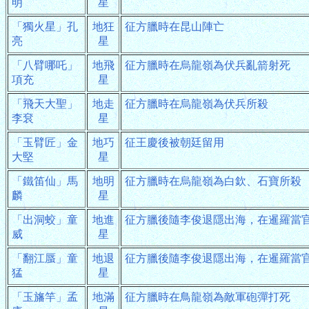
明
星
「獨火星」孔
地狂
征方臘時在昆山陣亡
亮
星
「八臂哪吒」
地飛
征方臘時在烏龍嶺為伏兵亂箭射死
項充
星
「飛天大聖」
地走
征方臘時在烏龍嶺為伏兵所殺
李袞
星
「玉臂匠」金
地巧
征王慶後被朝廷留用
大堅
星
「鐵笛仙」馬
地明
征方臘時在烏龍嶺為白欽、石寶所殺
麟
星
「出洞蛟」童
地進
征方臘後隨李俊退隱出海，在暹羅當
威
星
「翻江蜃」童
地退
征方臘後隨李俊退隱出海，在暹羅當
猛
星
「玉旛竿」孟
地滿
征方臘時在鳥龍嶺為敵軍砲彈打死