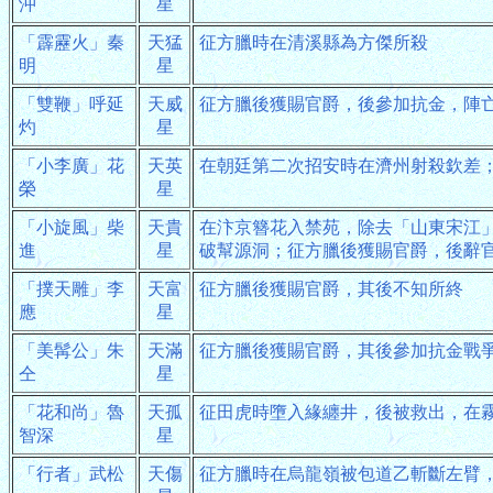
沖
星
「霹靂火」秦
天猛
征方臘時在清溪縣為方傑所殺
明
星
「雙鞭」呼延
天威
征方臘後獲賜官爵，後參加抗金，陣
灼
星
「小李廣」花
天英
在朝廷第二次招安時在濟州射殺欽差
榮
星
「小旋風」柴
天貴
在汴京簪花入禁苑，除去「山東宋江
進
星
破幫源洞；征方臘後獲賜官爵，後辭
「撲天雕」李
天富
征方臘後獲賜官爵，其後不知所終
應
星
「美髯公」朱
天滿
征方臘後獲賜官爵，其後參加抗金戰
仝
星
「花和尚」魯
天孤
征田虎時墮入緣纏井，後被救出，在
智深
星
「行者」武松
天傷
征方臘時在烏龍嶺被包道乙斬斷左臂