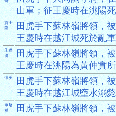
奇
山軍；征王慶時在洮陽死
貢士
田虎手下蘇林嶺將領，被
隆
王慶時在越江城死於亂軍
朱達
田虎手下蘇林嶺將領，被
得
王慶時在洮陽為黃仲實所
懷英
田虎手下蘇林嶺將領，被
王慶時在越江城墮水溺斃
申屠
田虎手下蘇林嶺將領，被
禮