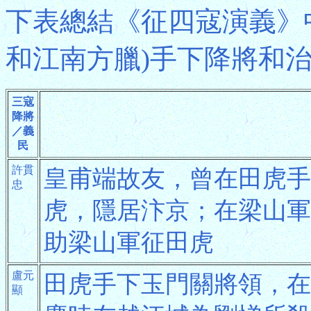
下表總結《征四寇演義》
和江南方臘)手下降將和
三寇
降將
／義
民
許貫
皇甫端故友，曾在田虎手
忠
虎，隱居汴京；在梁山軍
助梁山軍征田虎
盧元
田虎手下玉門關將領，在
顯