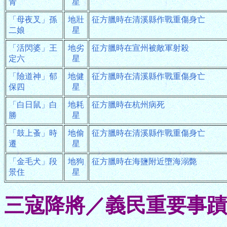
青
星
「母夜叉」孫
地壯
征方臘時在清溪縣作戰重傷身亡
二娘
星
「活閃婆」王
地劣
征方臘時在宣州被敵軍射殺
定六
星
「險道神」郁
地健
征方臘時在清溪縣作戰重傷身亡
保四
星
「白日鼠」白
地耗
征方臘時在杭州病死
勝
星
「鼓上蚤」時
地偷
征方臘時在清溪縣作戰重傷身亡
遷
星
「金毛犬」段
地狗
征方臘時在海鹽附近墮海溺斃
景住
星
三寇降將／義民重要事蹟