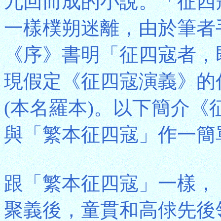
九回而成的小說。「征四
一樣樸朔迷離，由於筆者
《序》書明「征四寇者，
現假定《征四寇演義》的
(本名羅本)。以下簡介
與「繁本征四寇」作一簡
跟「繁本征四寇」一樣，
聚義後，童貫和高俅先後