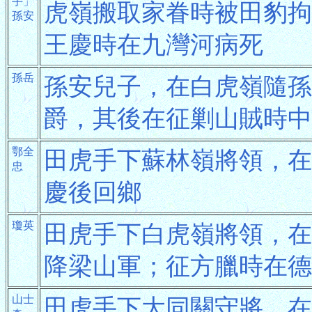
手」
虎嶺搬取家眷時被田豹拘
孫安
王慶時在九灣河病死
孫岳
孫安兒子，在白虎嶺隨孫
爵，其後在征剿山賊時中
鄂全
田虎手下蘇林嶺將領，在
忠
慶後回鄉
瓊英
田虎手下白虎嶺將領，在
降梁山軍；征方臘時在德
山士
田虎手下大同關守將，在