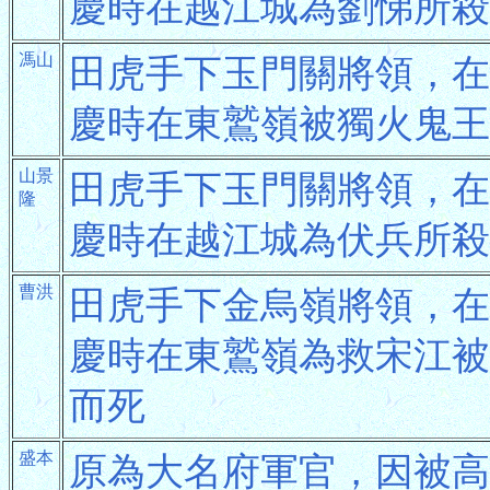
慶時在越江城為劉悌所殺
馮山
田虎手下玉門關將領，在
慶時在東鷲嶺被獨火鬼王
山景
田虎手下玉門關將領，在
隆
慶時在越江城為伏兵所殺
曹洪
田虎手下金烏嶺將領，在
慶時在東鷲嶺為救宋江被
而死
盛本
原為大名府軍官，因被高