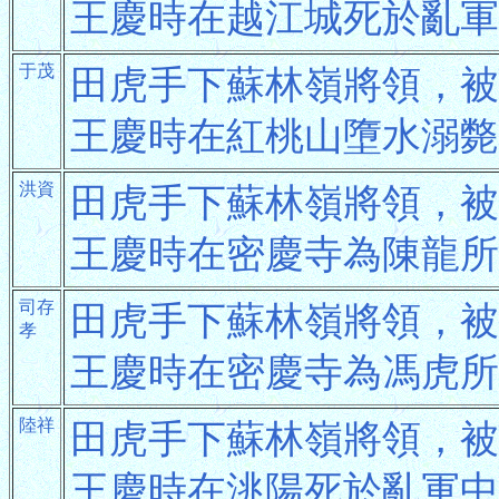
王慶時在越江城死於亂軍
于茂
田虎手下蘇林嶺將領，被
王慶時在紅桃山墮水溺斃
洪資
田虎手下蘇林嶺將領，被
王慶時在密慶寺為陳龍所
司存
田虎手下蘇林嶺將領，被
孝
王慶時在密慶寺為馮虎所
陸祥
田虎手下蘇林嶺將領，被
王慶時在洮陽死於亂軍中