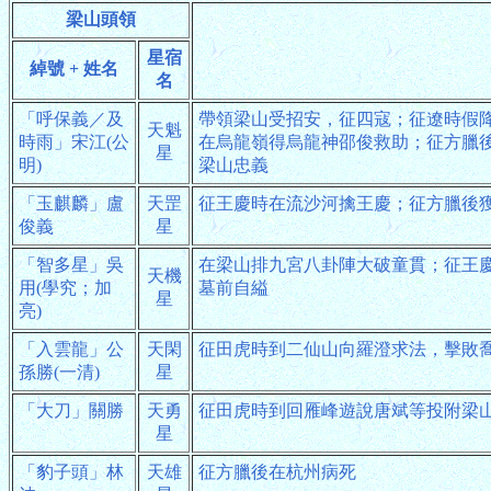
梁山頭領
星宿
綽號 + 姓名
名
「呼保義／及
帶領梁山受招安，征四寇；征遼時假
天魁
時雨」宋江(公
在烏龍嶺得烏龍神邵俊救助；征方臘
星
明)
梁山忠義
「玉麒麟」盧
天罡
征王慶時在流沙河擒王慶；征方臘後
俊義
星
「智多星」吳
在梁山排九宮八卦陣大破童貫；征王
天機
用(學究；加
墓前自縊
星
亮)
「入雲龍」公
天閑
征田虎時到二仙山向羅澄求法，擊敗
孫勝(一清)
星
「大刀」關勝
天勇
征田虎時到回雁峰遊說唐斌等投附梁
星
「豹子頭」林
天雄
征方臘後在杭州病死