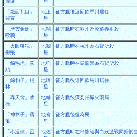
蕭讓
星
「鐵面孔目」
地正
征方臘後返回飲馬川居住
裴宣
星
「摩雲金翅」
地闊
征方臘時在歙州為龐萬春射殺
歐鵬
星
「火眼狻猊」
地闔
征方臘時在杭州為石寶所殺
鄧飛
星
「錦毛虎」燕
地強
征方臘時在烏龍嶺為石寶所殺
順
星
「錦豹子」楊
地暗
征方臘後返回飲馬川居住
林
星
「轟天雷」凌
地輔
征方臘後獲委任職火藥局
振
星
「神算子」蔣
地會
征方臘後復為民
敬
星
「小溫侯」呂
地佐
征方臘時在烏龍嶺與白欽激戰同歸於