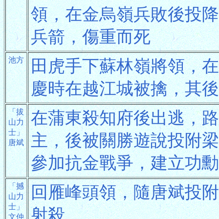
領，在金烏嶺兵敗後投降
兵箭，傷重而死
池方
田虎手下蘇林嶺將領，在
慶時在越江城被擒，其後
「拔
在蒲東殺知府後出逃，路
山力
士」
主，後被關勝遊說投附梁
唐斌
參加抗金戰爭，建立功勳
「撼
回雁峰頭領，隨唐斌投附
山力
士」
射殺
文仲