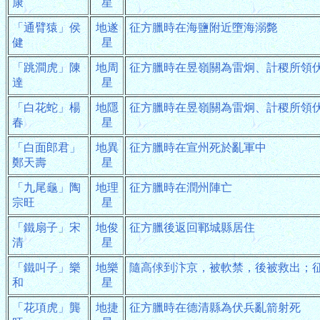
康
星
「通臂猿」侯
地遂
征方臘時在海鹽附近墮海溺斃
健
星
「跳澗虎」陳
地周
征方臘時在昱嶺關為雷炯、計稷所領
達
星
「白花蛇」楊
地隱
征方臘時在昱嶺關為雷炯、計稷所領
春
星
「白面郎君」
地異
征方臘時在宣州死於亂軍中
鄭天壽
星
「九尾龜」陶
地理
征方臘時在潤州陣亡
宗旺
星
「鐵扇子」宋
地俊
征方臘後返回鄆城縣居住
清
星
「鐵叫子」樂
地樂
隨高俅到汴京，被軟禁，後被救出；
和
星
「花項虎」龔
地捷
征方臘時在德清縣為伏兵亂箭射死