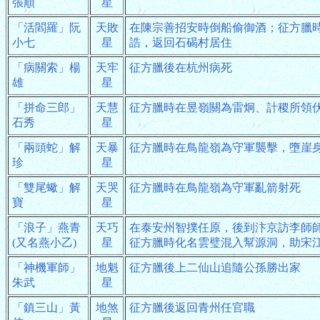
張順
星
「活閻羅」阮
天敗
在陳宗善招安時倒船偷御酒；征方臘
小七
星
誥，返回石碣村居住
「病關索」楊
天牢
征方臘後在杭州病死
雄
星
「拼命三郎」
天慧
征方臘時在昱嶺關為雷炯、計稷所領
石秀
星
「兩頭蛇」解
天暴
征方臘時在鳥龍嶺為守軍襲擊，墮崖
珍
星
「雙尾蠍」解
天哭
征方臘時在鳥龍嶺為守軍亂箭射死
寶
星
「浪子」燕青
天巧
在泰安州智撲任原，後到汴京訪李師
(又名燕小乙)
星
征方臘時化名雲璧混入幫源洞，助宋
「神機軍師」
地魁
征方臘後上二仙山追隨公孫勝出家
朱武
星
「鎮三山」黃
地煞
征方臘後返回青州任官職