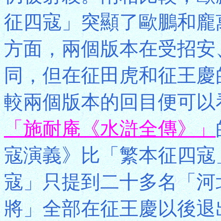
征四寇」突顯了歐鵬和龐
方面，兩個版本在受招安
同，但在征田虎和征王慶
較兩個版本的回目便可以
「施耐庵《水滸全傳》」
寇演義》比「繁本征四寇
寇」只提到二十多名「河
將」全部在征王慶以後退