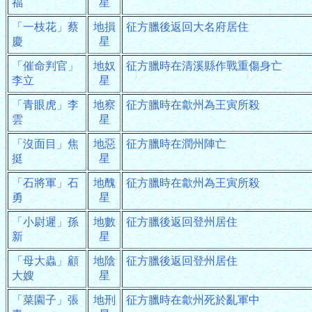
福
星
「一枝花」蔡
地損
征方臘後返回大名府居住
慶
星
「催命判官」
地奴
征方臘時在清溪縣作戰重傷身亡
李立
星
「青眼虎」李
地察
征方臘時在歙州為王寅所殺
雲
星
「沒面目」焦
地惡
征方臘時在潤州陣亡
挺
星
「石將軍」石
地醜
征方臘時在歙州為王寅所殺
勇
星
「小尉遲」孫
地數
征方臘後返回登州居住
新
星
「母大蟲」顧
地陰
征方臘後返回登州居住
大嫂
星
「菜園子」張
地刑
征方臘時在歙州死於亂軍中