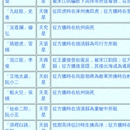
逵
星
被宋江哄騙飲下高俅等所送毒酒，在
「九紋龍」史
天微
征田虎時在涿州擒田虎；征方臘時在
進
星
「沒遮攔」穆
天究
征方臘時在杭州病死
弘
星
「插翅虎」雷
天退
征方臘時在德清縣為司行方所殺
橫
星
「混江龍」李
天壽
征王慶後曾欲復反，被宋江勸阻；征
俊
星
縣；征方臘後退隱，其後出海成為暹
「立地太歲」
天劍
征方臘時在烏龍嶺將為敵軍所擒時自
阮小二
星
「船火兒」張
天竟
征方臘時在杭州病死
橫
星
「短命二郎」
天罪
征方臘時在清溪縣為婁敏中所殺
阮小五
星
「浪裡白跳」
天損
抵禦高俅征討時生擒高俅；征方臘時