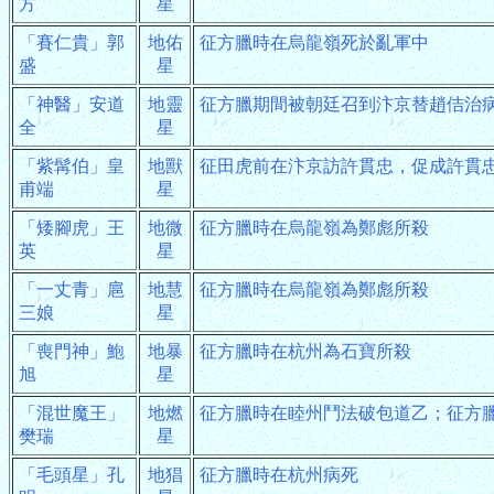
方
星
「賽仁貴」郭
地佑
征方臘時在烏龍嶺死於亂軍中
盛
星
「神醫」安道
地靈
征方臘期間被朝廷召到汴京替趙佶治
全
星
「紫髯伯」皇
地獸
征田虎前在汴京訪許貫忠，促成許貫
甫端
星
「矮腳虎」王
地微
征方臘時在烏龍嶺為鄭彪所殺
英
星
「一丈青」扈
地慧
征方臘時在烏龍嶺為鄭彪所殺
三娘
星
「喪門神」鮑
地暴
征方臘時在杭州為石寶所殺
旭
星
「混世魔王」
地燃
征方臘時在睦州鬥法破包道乙；征方
樊瑞
星
「毛頭星」孔
地猖
征方臘時在杭州病死