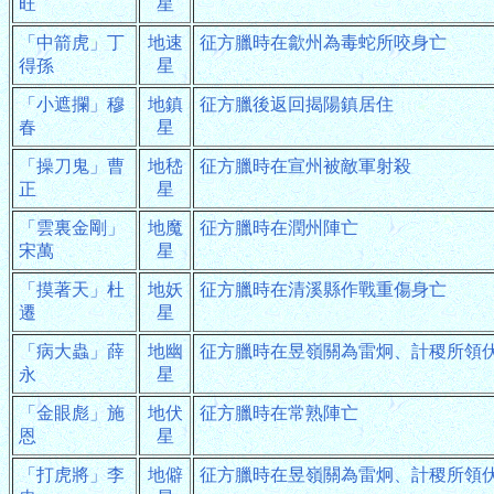
旺
星
「中箭虎」丁
地速
征方臘時在歙州為毒蛇所咬身亡
得孫
星
「小遮攔」穆
地鎮
征方臘後返回揭陽鎮居住
春
星
「操刀鬼」曹
地嵇
征方臘時在宣州被敵軍射殺
正
星
「雲裏金剛」
地魔
征方臘時在潤州陣亡
宋萬
星
「摸著天」杜
地妖
征方臘時在清溪縣作戰重傷身亡
遷
星
「病大蟲」薛
地幽
征方臘時在昱嶺關為雷炯、計稷所領
永
星
「金眼彪」施
地伏
征方臘時在常熟陣亡
恩
星
「打虎將」李
地僻
征方臘時在昱嶺關為雷炯、計稷所領