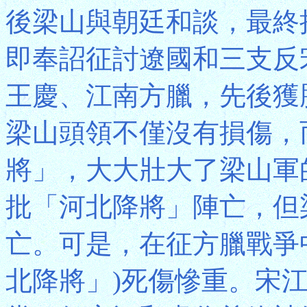
後梁山與朝廷和談，最終
即奉詔征討遼國和三支反
王慶、江南方臘，先後獲
梁山頭領不僅沒有損傷，
將」，大大壯大了梁山軍
批「河北降將」陣亡，但
亡。可是，在征方臘戰爭
北降將」)死傷慘重。宋