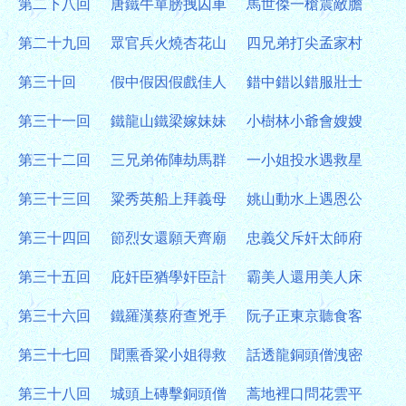
第二下八回
唐鐵牛單膀拽囚車
馬世傑一槍震敵膽
第二十九回
眾官兵火燒杏花山
四兄弟打尖孟家村
第三十回
假中假因假戲佳人
錯中錯以錯服壯士
第三十一回
鐵龍山鐵梁嫁妹妹
小樹林小爺會嫂嫂
第三十二回
三兄弟佈陣劫馬群
一小姐投水遇救星
第三十三回
粱秀英船上拜義母
姚山動水上遇恩公
第三十四回
節烈女還願天齊廟
忠義父斥奸太師府
第三十五回
庇奸臣猶學奸臣計
霸美人還用美人床
第三十六回
鐵羅漢蔡府查兇手
阮子正東京聽食客
第三十七回
聞熏香粱小姐得救
話透龍銅頭僧洩密
第三十八回
城頭上磚擊銅頭僧
蒿地裡口問花雲平