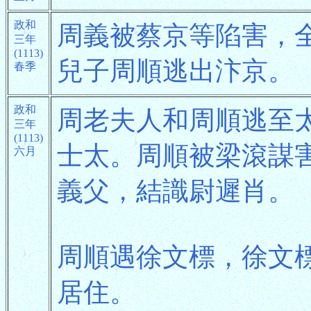
政和
周義被蔡京等陷害，
三年
(1113)
兒子周順逃出汴京。
春季
政和
周老夫人和周順逃至
三年
(1113)
士太。周順被梁滾謀
六月
義父，結識尉遲肖。
周順遇徐文標，徐文
居住。