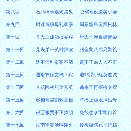
第八回
石頭橋晚遇短路鬼
賊窩裡夜逢美少婦
第九回
尉遲肖殯母孔家寨
周景隆吊屍黑松林
第十回
孔氏三雄酒樓宴客
唐氏一漢長街賣柴
第十一回
見表弟一英雄揮淚
結金蘭八弟兄聚義
第十二回
沈不清判案案不清
賈不正為人人不正
第十三回
遇暗算徐文標下獄
遭非議小阮英進城
第十四回
入花園初見梁秀英
進南牢再探徐文標
第十五回
客棧裡謀劃救文標
堂樓上跪地拜姑母
第十六回
得惡報賈不正掉頭
免後患李牢頭自首
第十七回
劫南牢賽活猴縱火
擾後衙愣孔平行竊