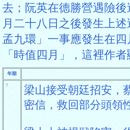
去；阮英在德勝營遇險後
月二十八日之後發生上述
孟九環」一事應發生在四
「時值四月」，這裡作者
年期
?
梁山接受朝廷招安，
密信，救回部分頭領