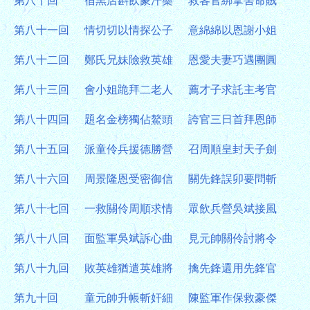
第八十回
宿黑店斟飲蒙汗藥
救客官綁拿害命賊
第八十一回
情切切以情探公子
意綿綿以恩謝小姐
第八十二回
鄭氏兄妹險救英雄
恩愛夫妻巧遇團圓
第八十三回
會小姐跪拜二老人
薦才子求託主考官
第八十四回
題名金榜獨佔鰲頭
誇官三日首拜恩師
第八十五回
派童伶兵援德勝營
召周順皇封天子劍
第八十六回
周景隆恩受密御信
關先鋒誤卯要問斬
第八十七回
一救關伶周順求情
眾飲兵營吳斌接風
第八十八回
面監軍吳斌訴心曲
見元帥關伶討將令
第八十九回
敗英雄猶遣英雄將
擒先鋒還用先鋒官
第九十回
童元帥升帳斬奸細
陳監軍作保救豪傑