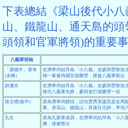
下表總結《梁山後代小八
山、鐵龍山、通天島的頭
頭領和官軍將領)的重要
八義軍領袖
「唐鐵牛」唐奇
在濟寧州結拜為「小八義」並參與營救徐
(永峰)
祿一家被拘捕至德勝營，後被八義軍救出
尉遲肖
在濟寧州結拜為「小八義」並參與營救徐
後任八義軍先鋒，參與攻打德勝營一役
徐文標(振中)
原為濟寧州鏢頭，誤信賈秀英讒言趕走周
寨、杏花山、鐵龍山；其後任元帥，率領
孔生
原為孔家寨成員，在濟寧州結拜為「小八
擒，後被救出