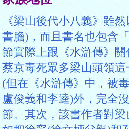
《梁山後代小八義》雖然
書膽)，而且書名也包含
節實際上跟《水滸傳》關
蔡京毒死眾多梁山頭領這
(但在《水滸傳》中，被
盧俊義和李逵)外，完全
節。其次，該書作者對梁