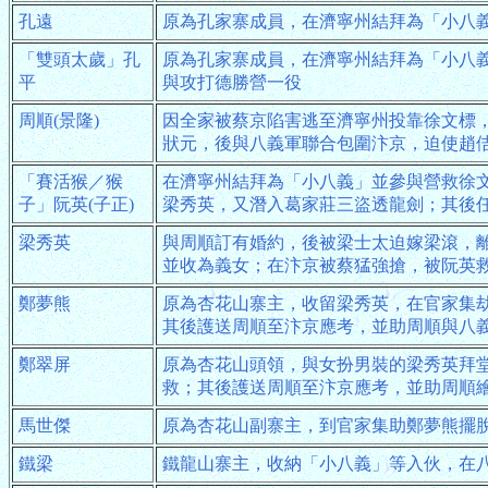
孔遠
原為孔家寨成員，在濟寧州結拜為「小八
「雙頭太歲」孔
原為孔家寨成員，在濟寧州結拜為「小八
平
與攻打德勝營一役
周順(景隆)
因全家被蔡京陷害逃至濟寧州投靠徐文標
狀元，後與八義軍聯合包圍汴京，迫使趙
「賽活猴／猴
在濟寧州結拜為「小八義」並參與營救徐
子」阮英(子正)
梁秀英，又潛入葛家莊三盜透龍劍；其後
梁秀英
與周順訂有婚約，後被梁士太迫嫁梁滾，
並收為義女；在汴京被蔡猛強搶，被阮英
鄭夢熊
原為杏花山寨主，收留梁秀英，在官家集
其後護送周順至汴京應考，並助周順與八
鄭翠屏
原為杏花山頭領，與女扮男裝的梁秀英拜
救；其後護送周順至汴京應考，並助周順
馬世傑
原為杏花山副寨主，到官家集助鄭夢熊擺
鐵梁
鐵龍山寨主，收納「小八義」等入伙，在