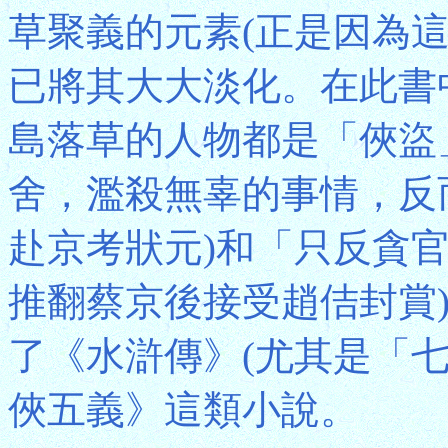
草聚義的元素(正是因為
已將其大大淡化。在此書
島落草的人物都是「俠盜
舍，濫殺無辜的事情，反
赴京考狀元)和「只反貪
推翻蔡京後接受趙佶封賞
了《水滸傳》(尤其是「
俠五義》這類小說。