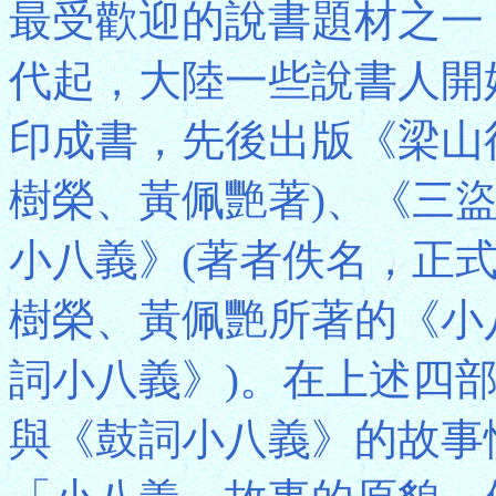
最受歡迎的說書題材之一，
代起，大陸一些說書人開
印成書，先後出版《梁山
樹榮、黃佩艷著)、《三盜
小八義》(著者佚名，正
樹榮、黃佩艷所著的《小
詞小八義》)。在上述四
與《鼓詞小八義》的故事