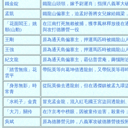
鐵金錠
鐵龍山頭領，嫁予尉遲肖；指揮八義軍大
孟凱
鐵龍山偏寨主，迫孟好善將女兒嫁給鐵梁
「花面閻王」姚
在江南打死無賴被捕，獲李鳳林釋放後在
順(山動)
與攻打德勝營一役
王剛
原為通天島偏寨主，押運馬匹時被鐵龍山
王強
原為通天島偏寨主，押運馬匹時被鐵龍山
紀文龍
原為通天島偏寨主，霸佔普雲庵，薅惱附
「踏雪無痕」花
帶阮英等向葛坤借透龍劍，又帶阮英等尋
雲平
「身形無影」時
從阮英偷去透龍劍，但在遇傑鎮被孟九環
常青
「水耗子」金貴
冒充孟金龍，混入紅毛國王宮盜回透龍劍
「大刀」關伶
在汴京考中榜眼，因被童伶迫害，殺童伶
吳斌
原為德勝營元帥，八義軍攻破德勝營後投