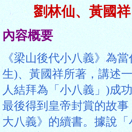
劉林仙、黃國祥
內容概要
《梁山後代小八義》為當
生)、黃國祥所著，講述
人結拜為「小八義」)成
最後得到皇帝封賞的故事
大八義》的續書。據說「