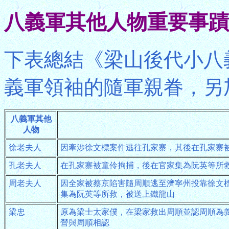
八義軍其他人物重要事蹟
下表總結《梁山後代小八
義軍領袖的隨軍親眷，另
八義軍其他
人物
徐老夫人
因牽涉徐文標案件逃往孔家寨，其後在孔家寨
孔老夫人
在孔家寨被童伶拘捕，後在官家集為阮英等所
周老夫人
因全家被蔡京陷害隨周順逃至濟寧州投靠徐文
集為阮英等所救，被送上鐵龍山
梁忠
原為梁士太家僕，在梁家救出周順並認周順為
營與周順相認