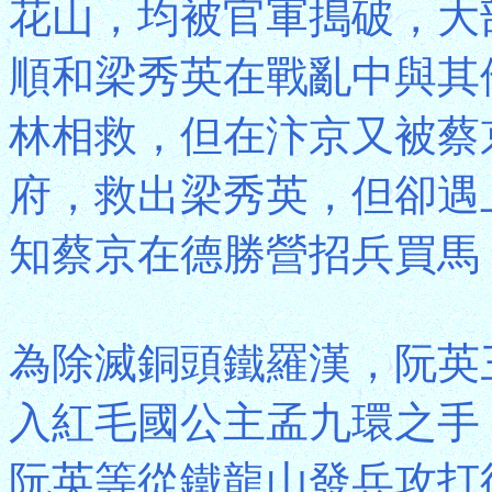
花山，均被官軍搗破，大
順和梁秀英在戰亂中與其
林相救，但在汴京又被蔡
府，救出梁秀英，但卻遇
知蔡京在德勝營招兵買馬
為除滅銅頭鐵羅漢，阮英
入紅毛國公主孟九環之手
阮英等從鐵龍山發兵攻打