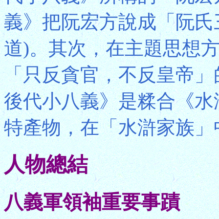
義》把阮宏方說成「阮氏
道)。其次，在主題思想
「只反貪官，不反皇帝」
後代小八義》是糅合《水
特產物，在「水滸家族」
人物總結
八義軍領袖重要事蹟