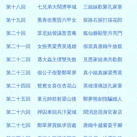
第十八回
七兄弟大鬧濟寧城
三姐妹歡聚孔家寨
第十九回
熏香壺熏昏六甲女
探路石探打採花郎
第二十回
眾尼姑訾議普雲庵
狐仙爺顯聖月亮門
第二十一回
女扮男粱秀英逃婚
假當真唐鐵牛搶親
第二十二回
遇大蟲主僕雙失散
見恩家姐弟共歡顏
第二十三回
假公子假娶鄭翠屏
真小姐真嫁梁秀英
第二十四回
鴛鴦女喜住杏花山
英雄漢痛說孔家寨
第二十五回
童元帥箭射梁山後
鄭夢熊劍指騙婚人
第二十六回
押囚車回兵汴粱城
聞消息宿身官家店
第二十七回
鄭翠屏賞銀求宿處
唐鐵牛越窗耍手腳