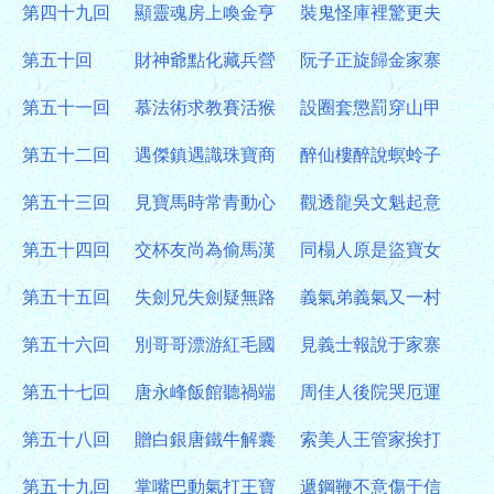
第四十九回
顯靈魂房上喚金亨
裝鬼怪庫裡驚更夫
第五十回
財神爺點化藏兵營
阮子正旋歸金家寨
第五十一回
慕法術求教賽活猴
設圈套懲罰穿山甲
第五十二回
遇傑鎮遇識珠寶商
醉仙樓醉說螟蛉子
第五十三回
見寶馬時常青動心
觀透龍吳文魁起意
第五十四回
交杯友尚為偷馬漢
同榻人原是盜寶女
第五十五回
失劍兄失劍疑無路
義氣弟義氣又一村
第五十六回
別哥哥漂游紅毛國
見義士報說于家寨
第五十七回
唐永峰飯館聽禍端
周佳人後院哭厄運
第五十八回
贈白銀唐鐵牛解囊
索美人王管家挨打
第五十九回
掌嘴巴動氣打王寶
遞鋼鞭不意傷于信