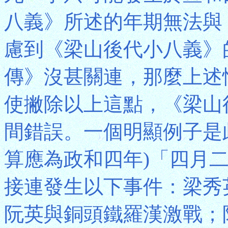
八義》所述的年期無法與
慮到《梁山後代小八義》
傳》沒甚關連，那麼上述
使撇除以上這點，《梁山
間錯誤。一個明顯例子是
算應為政和四年)「四月
接連發生以下事件：梁秀
阮英與銅頭鐵羅漢激戰；