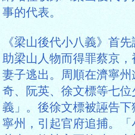
事的代表。
《梁山後代小八義》首先
助梁山人物而得罪蔡京，
妻子逃出。周順在濟寧州
奇、阮英、徐文標等七位
義」。後徐文標被誣告下
寧州，引起官府追捕。「