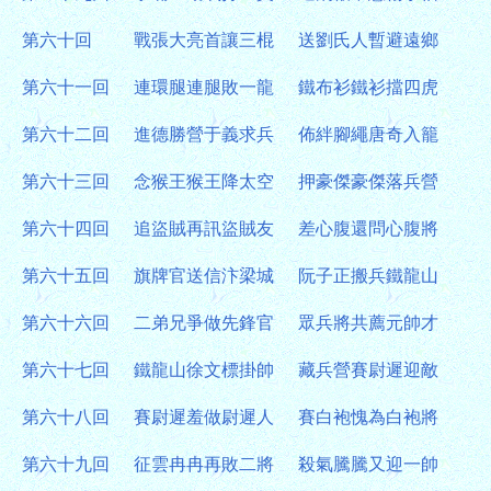
第六十回
戰張大亮首讓三棍
送劉氏人暫避遠鄉
第六十一回
連環腿連腿敗一龍
鐵布衫鐵衫擋四虎
第六十二回
進德勝營于義求兵
佈絆腳繩唐奇入籠
第六十三回
念猴王猴王降太空
押豪傑豪傑落兵營
第六十四回
追盜賊再訊盜賊友
差心腹還問心腹將
第六十五回
旗牌官送信汴梁城
阮子正搬兵鐵龍山
第六十六回
二弟兄爭做先鋒官
眾兵將共薦元帥才
第六十七回
鐵龍山徐文標掛帥
藏兵營賽尉遲迎敵
第六十八回
賽尉遲羞做尉遲人
賽白袍愧為白袍將
第六十九回
征雲冉冉再敗二將
殺氣騰騰又迎一帥