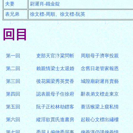
夫妻
尉遲肖-鐵金錠
表兄弟
徐文標-周順、徐文標-阮英
回目
第一回
吏部天官汴粱問斬
周順母子濟寧投親
第二回
賴親情梁士太退婚
念舊日老管家報恩
第三回
後花園梁秀英焚香
城隍廟尉遲肖賣藝
第四回
認表親母子住徐府
辭表弟文標走東京
第五回
阮子正松林劫鏢客
賽活猴梁上窺私情
第六回
縱淫欲賈氏進書房
起殺心文標出繡樓
第七回
委屈人偏做委屈事
俠義漢仍講俠義情