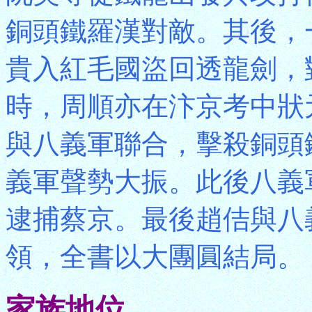
銅頭鐵羅漢對敵。其後，
貴入紅毛國盜回透龍劍，
時，周順亦在汴京考中狀
與八義軍聯合，擊殺銅頭
義軍聲勢大振。此後八義
逮捕蔡京。最後趙佶與八
領，全書以大團圓結局。
家族地位