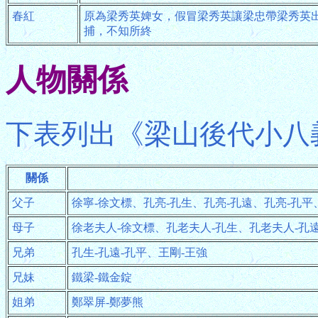
春紅
原為梁秀英婢女，假冒梁秀英讓梁忠帶梁秀英
捕，不知所終
人物關係
下表列出《梁山後代小八
關係
父子
徐寧-徐文標、孔亮-孔生、孔亮-孔遠、孔亮-孔平
母子
徐老夫人-徐文標、孔老夫人-孔生、孔老夫人-孔
兄弟
孔生-孔遠-孔平、王剛-王強
兄妹
鐵梁-鐵金錠
姐弟
鄭翠屏-鄭夢熊