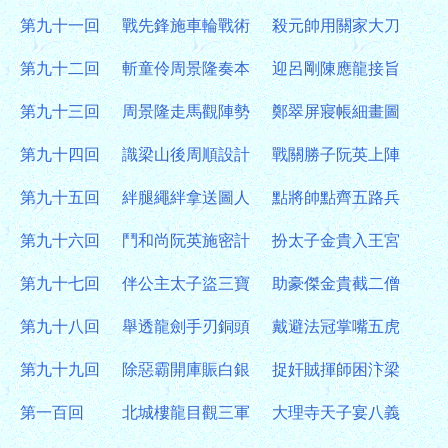
第九十一回
戰先鋒施車輪戰術
殺元帥用關家大刀
第九十二回
斬童伶周景隆奏本
迎呂剛陳應龍接旨
第九十三回
周景隆走馬觀陣勢
鄭翠屏寢帳細畫圖
第九十四回
識梁山後周順設計
戰關勝子阮英上陣
第九十五回
絆腿繩絆拿送圖人
點將帥點齊五路兵
第九十六回
鬥和尚阮英施密計
扮太子金貴入王宮
第九十七回
伴公主太子盜三寶
助豪傑金貴截二僧
第九十八回
舉透龍劍手刃銅頭
戴避法冠掌嘴五虎
第九十九回
除惡霸開庫賑白銀
捉奸賊揮師困汴梁
第一百回
北城樓龍目觀三軍
大理寺天子宴八義