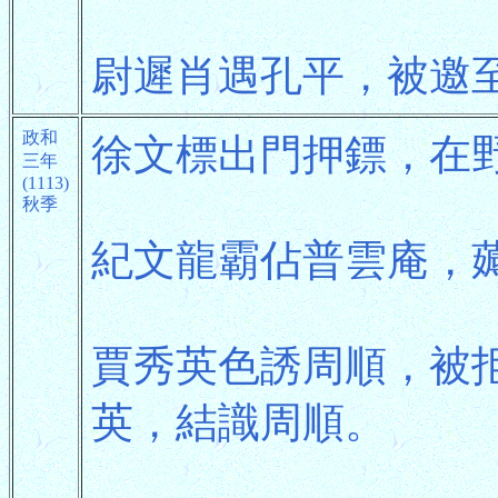
尉遲肖遇孔平，被邀
政和
徐文標出門押鏢，在
三年
(1113)
秋季
紀文龍霸佔普雲庵，
賈秀英色誘周順，被
英，結識周順。