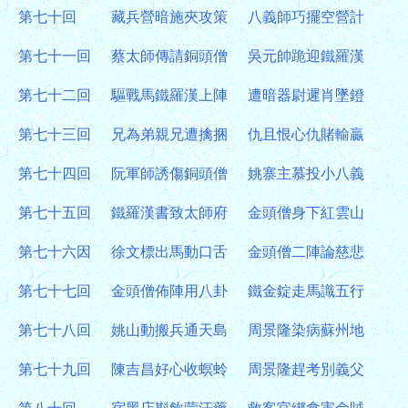
第七十回
藏兵營暗施夾攻策
八義師巧擺空營計
第七十一回
蔡太師傳請銅頭僧
吳元帥跪迎鐵羅漢
第七十二回
驅戰馬鐵羅漢上陣
遭暗器尉遲肖墜鐙
第七十三回
兄為弟親兄遭擒捆
仇且恨心仇賭輸贏
第七十四回
阮軍師誘傷銅頭僧
姚寨主慕投小八義
第七十五回
鐵羅漢書致太師府
金頭僧身下紅雲山
第七十六因
徐文標出馬動口舌
金頭僧二陣論慈悲
第七十七回
金頭僧佈陣用八卦
鐵金錠走馬識五行
第七十八回
姚山動搬兵通天島
周景隆染病蘇州地
第七十九回
陳吉昌好心收螟蛉
周景隆趕考別義父