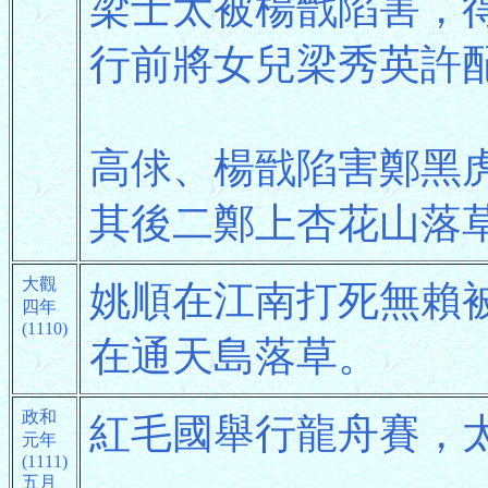
梁士太被楊戩陷害，
行前將女兒梁秀英許
高俅、楊戩陷害鄭黑
其後二鄭上杏花山落
大觀
姚順在江南打死無賴
四年
(1110)
在通天島落草。
政和
紅毛國舉行龍舟賽，
元年
(1111)
五月