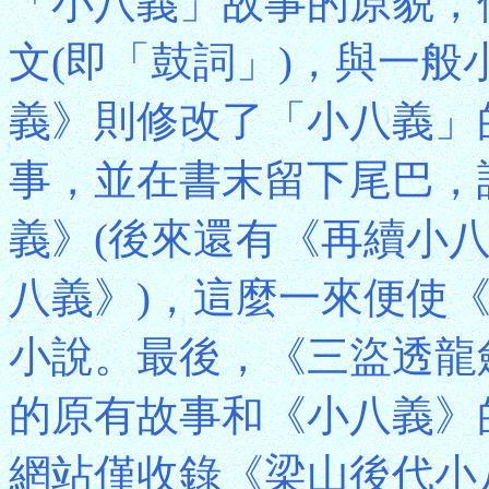
「小八義」故事的原貌，
文(即「鼓詞」)，與一
義》則修改了「小八義」
事，並在書末留下尾巴，
義》(後來還有《再續小
八義》)，這麼一來便使
小說。最後，《三盜透龍
的原有故事和《小八義》
網站僅收錄《梁山後代小