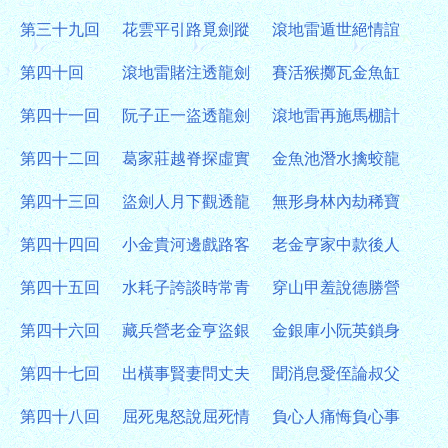
第三十九回
花雲平引路覓劍蹤
滾地雷遁世絕情誼
第四十回
滾地雷賭注透龍劍
賽活猴擲瓦金魚缸
第四十一回
阮子正一盜透龍劍
滾地雷再施馬棚計
第四十二回
葛家莊越脊探虛實
金魚池潛水擒蛟龍
第四十三回
盜劍人月下觀透龍
無形身林內劫稀寶
第四十四回
小金貴河邊戲路客
老金亨家中款後人
第四十五回
水耗子誇談時常青
穿山甲羞說德勝營
第四十六回
藏兵營老金亨盜銀
金銀庫小阮英鎖身
第四十七回
出橫事賢妻問丈夫
聞消息愛侄論叔父
第四十八回
屈死鬼怒說屈死情
負心人痛悔負心事