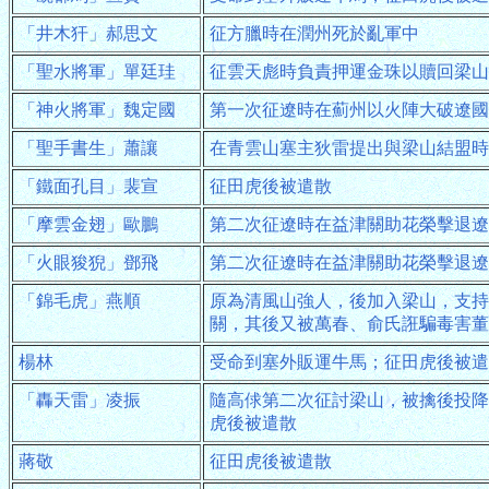
「井木犴」郝思文
征方臘時在潤州死於亂軍中
「聖水將軍」單廷珪
征雲天彪時負責押運金珠以贖回梁山
「神火將軍」魏定國
第一次征遼時在薊州以火陣大破遼國
「聖手書生」蕭讓
在青雲山塞主狄雷提出與梁山結盟時
「鐵面孔目」裴宣
征田虎後被遣散
「摩雲金翅」歐鵬
第二次征遼時在益津關助花榮擊退遼
「火眼狻猊」鄧飛
第二次征遼時在益津關助花榮擊退遼
「錦毛虎」燕順
原為清風山強人，後加入梁山，支持
關，其後又被萬春、俞氏誑騙毒害董
楊林
受命到塞外販運牛馬；征田虎後被遣
「轟天雷」凌振
隨高俅第二次征討梁山，被擒後投降
虎後被遣散
蔣敬
征田虎後被遣散