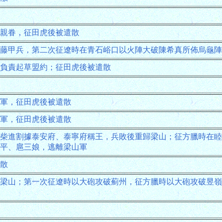
親眷，征田虎後被遣散
藤甲兵，第二次征遼時在青石峪口以火陣大破陳希真所佈烏龜陣
負責起草盟約；征田虎後被遣散
軍，征田虎後被遣散
軍，征田虎後被遣散
柴進割據泰安府、泰寧府稱王，兵敗後重歸梁山；征方臘時在
平、扈三娘，逃離梁山軍
散
梁山；第一次征遼時以大砲攻破薊州，征方臘時以大砲攻破昱嶺