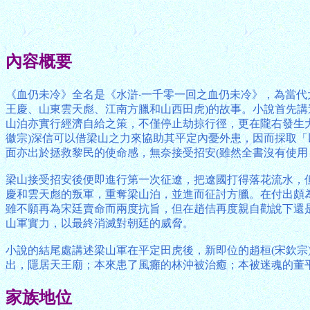
內容概要
《血仍未冷》全名是《水滸‧一千零一回之血仍未冷》，為當
王慶、山東雲天彪、江南方臘和山西田虎)的故事。小說首先
山泊亦實行經濟自給之策，不僅停止劫掠行徑，更在隴右發生
徽宗)深信可以借梁山之力來協助其平定內憂外患，因而採取
面亦出於拯救黎民的使命感，無奈接受招安(雖然全書沒有使用
梁山接受招安後便即進行第一次征遼，把遼國打得落花流水，
慶和雲天彪的叛軍，重奪梁山泊，並進而征討方臘。在付出頗
雖不願再為宋廷賣命而兩度抗旨，但在趙佶再度親自勸說下還
山軍實力，以最終消滅對朝廷的威脅。
小說的結尾處講述梁山軍在平定田虎後，新即位的趙桓(宋欽
出，隱居天王廟；本來患了風癱的林沖被治癒；本被迷魂的董平
家族地位