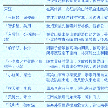
虎後被趙桓軟禁於東進園，後被柴進
宋江
在高俅第一次征討梁山時私自逃離梁
「玉麒麟」盧俊義
在汴京助林沖對抗官軍，其後逃上梁
「智多星」吳用
受招安後先後獲封智睿侯、智睿公、
「入雲龍」公孫勝(一
在梁山提出使山寨經濟自給之策，受
凊)
征遼時在青石峪冒險殺陳希真，後為
「豹子頭」林沖
因妻子倩娘被高衙內調戲，被高俅迫
榮等護送南下嶺南，得寶龍公主和開
「小李廣／神臂將／銀
隨童貫征討梁山，兵敗後投附梁山，
槍手」花榮
下嶺南，與寶龍公主相認，後與寶龍
「小旋風」柴進
率梁山軍奪取泰安府、泰寧府後自立
破後跳崖出逃，後又潛入東進園，救
「撲天雕」李應
原為李家莊莊主，與祝家莊結盟對抗
「美髯公」朱仝
征田虎後遇元始天尊，隨仙而去
「花和尚」魯智深
在塞外舉巨鼎攝服蒙古人，到江南尋