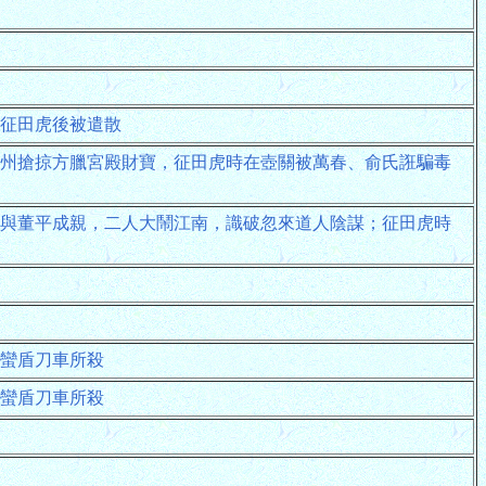
征田虎後被遣散
州搶掠方臘宮殿財寶，征田虎時在壺關被萬春、俞氏誑騙毒
與董平成親，二人大鬧江南，識破忽來道人陰謀；征田虎時
蠻盾刀車所殺
蠻盾刀車所殺