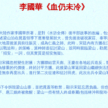
李國華《血仍未冷》
代大陸作家李國華所著，是對《水滸全傳》後半部故事的改編，包
講述梁山泊在晁蓋領導下逐漸發展狀大，曾先後攻破祝家莊、泰
大地震後派員前往賑災，成為仁義之師。此時，宋廷內有方臘在
「以戰迫和」的策略，派种師道征討梁山，並同時親臨梁山，勸
「招安」一詞，但其實質是招安無疑)。
但宋國忽然變生肘腋：方臘聯結雲天彪、王慶在各地起兵造反，
為慘重的代價後，終於討平方臘。此後梁山軍返回梁山繼續快活
是無奈再度出兵，進行第二次征遼和征討田虎。此次出兵令梁山
宗)下令拆毀梁山山寨，並把晁蓋等軟禁，顯示宋廷忘恩負義。但
、扈三娘終被救醒；梁山一些有情人終成眷屬(包括林沖和龍玲