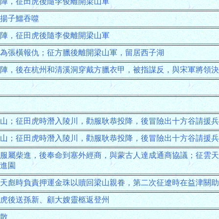
陣，征田虎後隨李俊離開梁山軍
揚子鱷吞噬
陣，征田虎後隨李俊離開梁山軍
為張橫報仇；征方臘後離開梁山軍，留居西子湖
陣，後在杭州和清溪洞穿戴方臘衣甲，被指謀反，與宋軍將領決
山；征田虎時潛入陵川，勸服耿恭投降，後冒險出十方谷請援兵
山；征田虎時潛入陵川，勸服耿恭投降，後冒險出十方谷請援兵
服屬柴進，後奉命到塞外經商，與蒙古人達成通商協議；征雲天
進園
天彪時負責押運金珠以贖回梁山親眷，第二次征遼時在益津關助
虎後送孫新、顧大嫂靈柩返登州
散