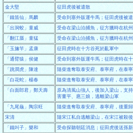
金大堅
征田虎後被遣散
「鐵笛仙」馬麟
受命到塞外販運牛馬；征田虎後被遣
「出洞蛟」童威
受命在梁山泊捕魚，征方臘時在杭州
「翻江蜃」童猛
受命在梁山泊捕魚，征方臘時在杭州
「玉旛竿」孟康
征田虎時在十方谷死於亂軍中
「通臂猿」侯健
受命到塞外販運牛馬；征田虎時在十
「跳澗虎」陳達
隨柴進奪取泰安府、泰寧府，在泰寧
「白花蛇」楊春
隨柴進奪取泰安府、泰寧府，在泰寧
「白面郎君」鄭天壽
原為清風山強人，後加入梁山，支持
害董平、扈三娘，逃離梁山軍
「九尾龜」陶宗旺
隨柴進奪取泰安府、泰寧府，後重歸
宋清
隨宋江私自逃離梁山，在宋江被殺後
「鐵叫子」樂和
受命探聽朝廷消息；征田虎後送孫新