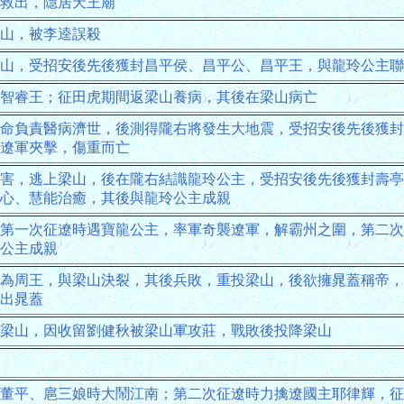
救出，隱居天王廟
山，被李逵誤殺
山，受招安後先後獲封昌平侯、昌平公、昌平王，與龍玲公主聯
智睿王；征田虎期間返梁山養病，其後在梁山病亡
命負責醫病濟世，後測得隴右將發生大地震，受招安後先後獲封
遼軍夾擊，傷重而亡
害，逃上梁山，後在隴右結識龍玲公主，受招安後先後獲封壽亭
心、慧能治癒，其後與龍玲公主成親
第一次征遼時遇寶龍公主，率軍奇襲遼軍，解霸州之圍，第二次
公主成親
為周王，與梁山決裂，其後兵敗，重投梁山，後欲擁晁蓋稱帝，
出晁蓋
梁山，因收留劉健秋被梁山軍攻莊，戰敗後投降梁山
董平、扈三娘時大鬧江南；第二次征遼時力擒遼國主耶律輝，征