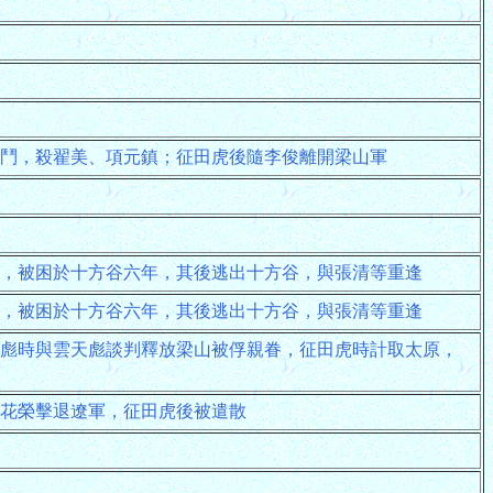
鬥，殺翟美、項元鎮；征田虎後隨李俊離開梁山軍
，被困於十方谷六年，其後逃出十方谷，與張清等重逢
，被困於十方谷六年，其後逃出十方谷，與張清等重逢
彪時與雲天彪談判釋放梁山被俘親眷，征田虎時計取太原，
花榮擊退遼軍，征田虎後被遣散