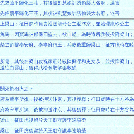
先鋒蕩平歸化三莊，其後被劉慧娘計誘偷襲大名府，遇害
先鋒蕩平歸化三莊，其後被劉慧娘計誘偷襲大名府，遇害
上梁山；征田虎時負責護送龍玲公主返汴京，並治理龍玲公主
兔馬，因寶馬被郁保四盜去，欲自縊，為時遷所救後投附梁山；
柴進割據泰安府、泰寧府稱王，兵敗後重歸梁山；征方臘時在睦
所傷，其後在梁山攻祝家莊時殺陳興灤和史文恭，並投降梁山，
送往白雲山，後得武松奪取解藥救醒
關死於砲火之下
府為董平所擒，後被押送汴京，其後獲釋；征田虎時在十方谷為
府為宋軍所擒，後被押送汴京，其後獲釋；征田虎時在十方谷為
梁山；征田虎後留於天王廟守護李逵墳塋
梁山；征田虎後留於天王廟守護李逵墳塋