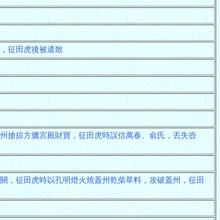
，征田虎後被遣散
睦州搶掠方臘宮殿財寶，征田虎時誤信萬春、俞氏，丟失壺
關，征田虎時以孔明燈火燒蓋州乾柴草料，攻破蓋州，征田