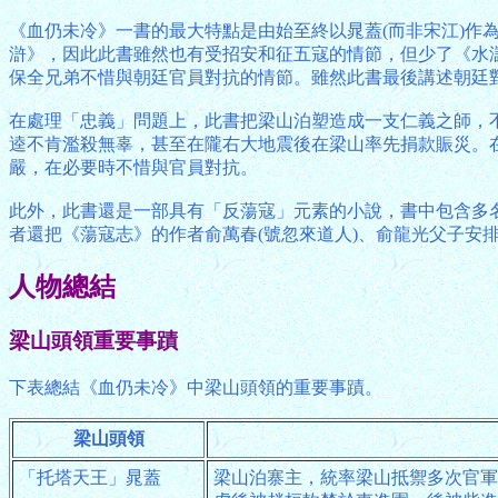
《血仍未冷》一書的最大特點是由始至終以晁蓋(而非宋江)
滸》，因此此書雖然也有受招安和征五寇的情節，但少了《水
保全兄弟不惜與朝廷官員對抗的情節。雖然此書最後講述朝廷
在處理「忠義」問題上，此書把梁山泊塑造成一支仁義之師，
逵不肯濫殺無辜，甚至在隴右大地震後在梁山率先捐款賑災。
嚴，在必要時不惜與官員對抗。
此外，此書還是一部具有「反蕩寇」元素的小說，書中包含多
者還把《蕩寇志》的作者俞萬春(號忽來道人)、俞龍光父子
人物總結
梁山頭領重要事蹟
下表總結《血仍未冷》中梁山頭領的重要事蹟。
梁山頭領
「托塔天王」晁蓋
梁山泊寨主，統率梁山抵禦多次官軍