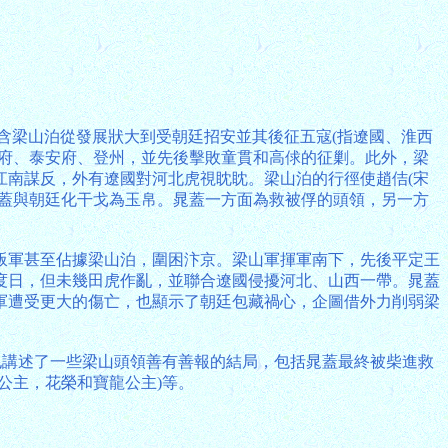
含梁山泊從發展狀大到受朝廷招安並其後征五寇(指遼國、淮西
寧府、泰安府、登州，並先後擊敗童貫和高俅的征剿。此外，梁
江南謀反，外有遼國對河北虎視眈眈。梁山泊的行徑使趙佶(宋
晁蓋與朝廷化干戈為玉帛。晁蓋一方面為救被俘的頭領，另一方
叛軍甚至佔據梁山泊，圍困汴京。梁山軍揮軍南下，先後平定王
度日，但未幾田虎作亂，並聯合遼國侵擾河北、山西一帶。晁蓋
軍遭受更大的傷亡，也顯示了朝廷包藏禍心，企圖借外力削弱梁
也講述了一些梁山頭領善有善報的結局，包括晁蓋最終被柴進救
公主，花榮和寶龍公主)等。