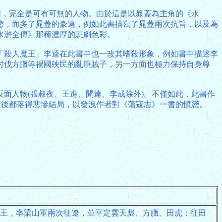
明，完全是可有可無的人物。由於這是以晁蓋為主角的《水
態，而多了晁蓋的豪邁，例如此書描寫了晁蓋兩次抗旨，以及為
水滸全傳》那種濃厚的悲劇色彩。
「殺人魔王」李逵在此書中也一改其嗜殺形象，例如書中描述李
討伐方臘等禍國殃民的亂臣賊子，另一方面也極力保持自身尊
面人物(張叔夜、王進、聞達、李成除外)。不僅如此，此書作
最後都落得悲慘結局，以發洩作者對《蕩寇志》一書的憤懣。
王，率梁山軍兩次征遼，並平定雲天彪、方臘、田虎；征田