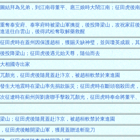
圖結拜為兄弟，到江南尋董平、扈三娘時大鬧江南；征田虎後南
重奪泰安府、泰寧府時被梁山軍擒捉，後投降梁山，攻祝家莊後
進送往白雲山，後得武松奪取解藥救醒
征田虎時在蓋州因保護趙桓，獲賜天缺神璧，並與瓊英成親，其
後投降梁山；征田虎後遇元始天尊，隨仙而去
大相國寺出家
兀顏光，征田虎後隨晁蓋赴汴京，被趙桓軟禁於東進園
發生大地震時在梁山率先捐款賑災；征田虎時在斷頭嶺殺田虎，
次征遼時在薊州與劉唐聯手擊殺兀顏光，征田虎時奉命將董平
梁山；征田虎後隨晁蓋赴汴京，被趙桓軟禁於東進園
，征田虎後離開梁山軍，獲晁蓋贈送斬龍刀