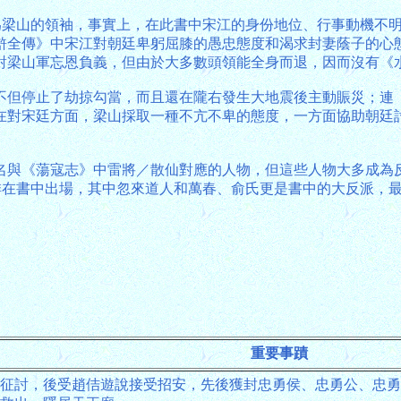
作為梁山的領袖，事實上，在此書中宋江的身份地位、行事動機不
滸全傳》中宋江對朝廷卑躬屈膝的愚忠態度和渴求封妻蔭子的心
對梁山軍忘恩負義，但由於大多數頭領能全身而退，因而沒有《
不但停止了劫掠勾當，而且還在隴右發生大地震後主動賑災；連
在對宋廷方面，梁山採取一種不亢不卑的態度，一方面協助朝廷
名與《蕩寇志》中雷將／散仙對應的人物，但這些人物大多成為反
安排在書中出場，其中忽來道人和萬春、俞氏更是書中的大反派，
重要事蹟
征討，後受趙佶遊說接受招安，先後獲封忠勇侯、忠勇公、忠勇