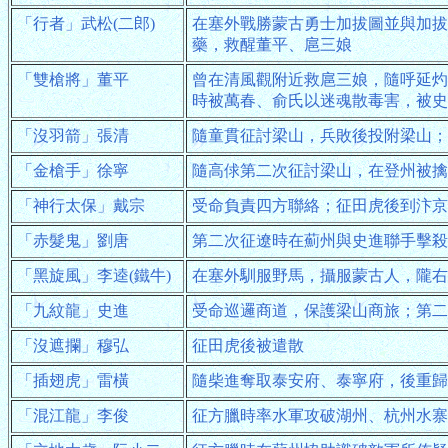
「行者」武松(二郎)
在塞外戰勝蒙古勇士加拔圖並與加拔
藥，救醒董平、扈三娘
「雙槍將」董平
曾在清風觀附近救扈三娘，隨呼延灼
時被萬春、俞氏以迷魂散毒害，被史
「沒羽箭」張清
隨童貫征討梁山，兵敗後投附梁山；
「金槍手」徐寧
隨高俅第二次征討梁山，在登州被擒
「神行太保」戴宗
受命負責四方聯絡；征田虎後到汴京
「赤髮鬼」劉唐
第二次征遼時在薊州與史進聯手擊殺
「黑旋風」李逵(鐵牛)
在塞外馴服野馬，攝服蒙古人，隴右
「九紋龍」史進
受命巡邏商道，保護梁山商旅；第二
「沒遮攔」穆弘
征田虎後被遣散
「插翅虎」雷橫
隨柴進奪取泰安府、泰寧府，後重歸
「混江龍」李俊
征方臘時率水軍攻破湖州、杭州水寨