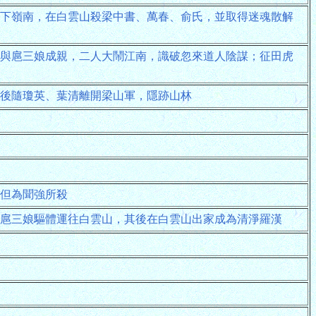
下嶺南，在白雲山殺梁中書、萬春、俞氏，並取得迷魂散解
與扈三娘成親，二人大鬧江南，識破忽來道人陰謀；征田虎
後隨瓊英、葉清離開梁山軍，隱跡山林
但為聞強所殺
、扈三娘驅體運往白雲山，其後在白雲山出家成為清淨羅漢