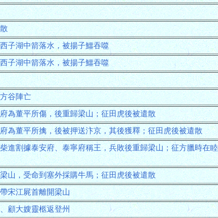
散
西子湖中箭落水，被揚子鱷吞噬
西子湖中箭落水，被揚子鱷吞噬
方谷陣亡
府為董平所傷，後重歸梁山；征田虎後被遣散
府為董平所擒，後被押送汴京，其後獲釋；征田虎後被遣散
柴進割據泰安府、泰寧府稱王，兵敗後重歸梁山；征方臘時在睦
梁山，受命到塞外採購牛馬；征田虎後被遣散
帶宋江屍首離開梁山
、顧大嫂靈柩返登州