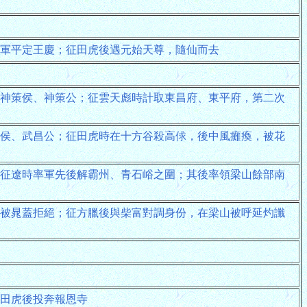
軍平定王慶；征田虎後遇元始天尊，隨仙而去
神策侯、神策公；征雲天彪時計取東昌府、東平府，第二次
侯、武昌公；征田虎時在十方谷殺高俅，後中風癱瘓，被花
征遼時率軍先後解霸州、青石峪之圍；其後率領梁山餘部南
被晁蓋拒絕；征方臘後與柴富對調身份，在梁山被呼延灼讖
田虎後投奔報恩寺