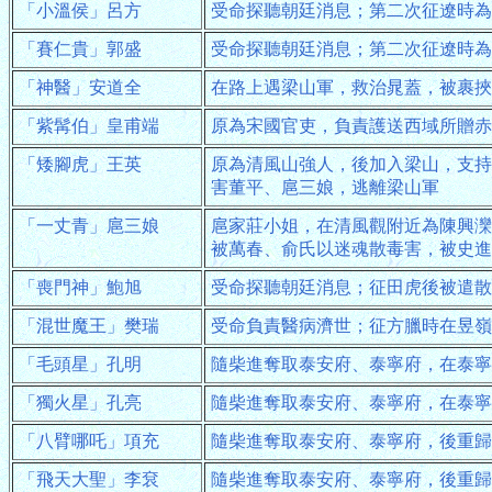
「小溫侯」呂方
受命探聽朝廷消息；第二次征遼時為
「賽仁貴」郭盛
受命探聽朝廷消息；第二次征遼時為
「神醫」安道全
在路上遇梁山軍，救治晁蓋，被裹挾
「紫髯伯」皇甫端
原為宋國官吏，負責護送西域所贈赤
「矮腳虎」王英
原為清風山強人，後加入梁山，支持
害董平、扈三娘，逃離梁山軍
「一丈青」扈三娘
扈家莊小姐，在清風觀附近為陳興灤
被萬春、俞氏以迷魂散毒害，被史進
「喪門神」鮑旭
受命探聽朝廷消息；征田虎後被遣散
「混世魔王」樊瑞
受命負責醫病濟世；征方臘時在昱嶺
「毛頭星」孔明
隨柴進奪取泰安府、泰寧府，在泰寧
「獨火星」孔亮
隨柴進奪取泰安府、泰寧府，在泰寧
「八臂哪吒」項充
隨柴進奪取泰安府、泰寧府，後重歸
「飛天大聖」李袞
隨柴進奪取泰安府、泰寧府，後重歸