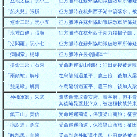
「立地太歲」阮小二
征方臘時在蘇州協助識破敵軍所佈疑
「船火兒」張橫
征方臘時在杭州西子湖中箭落水，被
「短命二郎」阮小五
征方臘時在蘇州協助識破敵軍所佈疑
「浪裡白條」張順
征方臘時在杭州西子湖力殺揚子鱷，
「活閻羅」阮小七
征方臘時在蘇州協助識破敵軍所佈疑
「病關索」楊雄
征方臘時在昱嶺關陣亡
「拼命三郎」石秀
受命調運梁山錢財；征田虎後被遣散
「兩頭蛇」解珍
在烏龍嶺遇董平、扈三娘，後加入梁
「雙尾蠍」解寶
在烏龍嶺遇董平、扈三娘，後加入梁
「神機軍師」朱武
隨柴進奪取泰安府、泰寧府，但不肯
其後隨晁蓋赴汴京，被趙桓軟禁於東
「鎮三山」黃信
受命巡邏商道，保護梁山商旅；征雲
「病尉遲」孫立
受命巡邏商道，保護梁山商旅；征田
「醜郡馬」宣贊
受命到塞外販運牛馬，征田虎後被遣