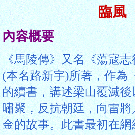
臨風
內容概要
《馬陵傳》又名《蕩寇志
(本名路新宇)所著，作
的續書，講述梁山覆滅後
嘯聚，反抗朝廷，向雷將
金的故事。此書最初在網絡