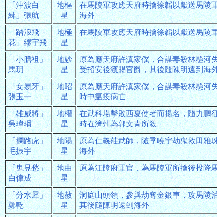
「沖波白
地樞
在馬陵軍攻應天府時擒徐韜以獻送馬陵
練」張航
星
海外
「踏浪飛
地極
在馬陵軍攻應天府時擒徐韜以獻送馬陵
花」繆宇飛
星
「小膳祖」
地妙
原為應天府許滇家僕，合謀毒殺林懸河
馬玥
星
受招安後獲賜官爵，其後隨陳明遠到海
「女易牙」
地昭
原為應天府許滇家僕，合謀毒殺林懸河
張玉一
星
時中瘟疫病亡
「雄威將」
地權
在武科場擊敗西夏使者而揚名，隨力鵬
吳瑋璠
星
時在濟州為郭文青所殺
「攔路虎」
地陽
原為仁義莊武師，隨季曉宇劫獄救田雅
毛振宇
星
海外
「鬼見愁」
地曲
原為江陵府軍官，為馬陵軍所擒後投降
白偉成
星
「分水犀」
地赦
洞庭山頭領，參與劫奪金銀車，攻馬陵
鄭乾
星
其後隨陳明遠到海外