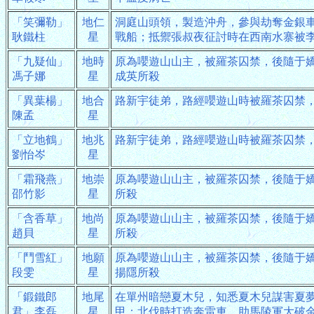
「笑彌勒」
地仁
洞庭山頭領，製造沖舟，參與劫奪金銀
耿鐵柱
星
戰船；抵禦張叔夜征討時在西南水寨被
「九疑仙」
地時
原為嚶遊山山主，被羅茶囚禁，後隨于
馮子娜
星
成英所殺
「異葉楊」
地合
路新宇徒弟，路經嚶遊山時被羅茶囚禁
陳孟
星
「立地鶴」
地兆
路新宇徒弟，路經嚶遊山時被羅茶囚禁
劉怡岑
星
「霜飛燕」
地崇
原為嚶遊山山主，被羅茶囚禁，後隨于
邵竹影
星
所殺
「含香草」
地尚
原為嚶遊山山主，被羅茶囚禁，後隨于
趙貝
星
所殺
「鬥雪紅」
地願
原為嚶遊山山主，被羅茶囚禁，後隨于
段雯
星
揚隱所殺
「鍛鐵郎
地尾
在單州暗戀夏木兒，知悉夏木兒謀害夏
君」李磊
星
甲；北伐時打造奔雷車，助馬陵軍大破