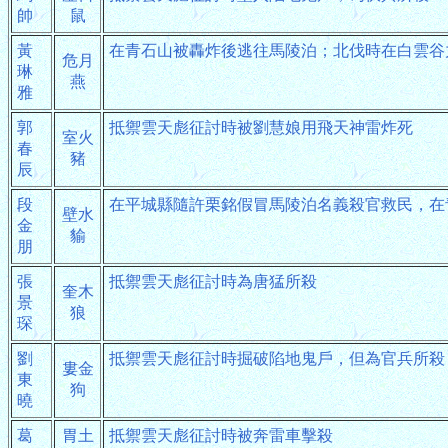
帥
鼠
黃
在青石山被轟炸後逃往馬陵泊；北伐時在白雲谷
危月
琳
燕
雅
郭
抵禦雲天彪征討時被劉慧娘用飛天神雷炸死
室火
春
豬
辰
段
在平城縣隨許栗銘假冒馬陵泊名義殺官救民，在
壁水
金
貐
朋
張
抵禦雲天彪征討時為唐猛所殺
奎木
景
狼
琛
劉
抵禦雲天彪征討時掘破陷地鬼戶，但為官兵所殺
婁金
東
狗
曉
葛
胃土
抵禦雲天彪征討時被奔雷車擊殺