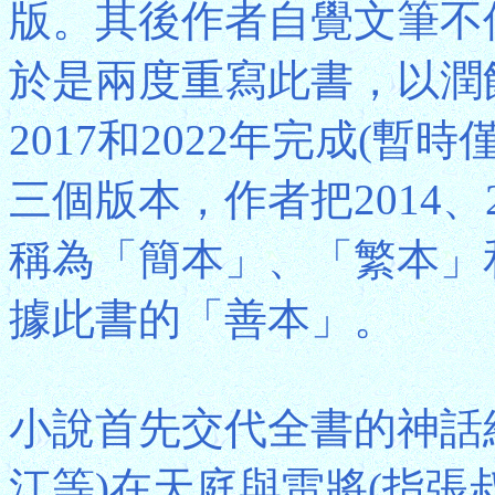
版。其後作者自覺文筆不
於是兩度重寫此書，以潤
2017和2022年完成(
三個版本，作者把2014、2
稱為「簡本」、「繁本」
據此書的「善本」。
小說首先交代全書的神話
江等)在天庭與雷將(指張