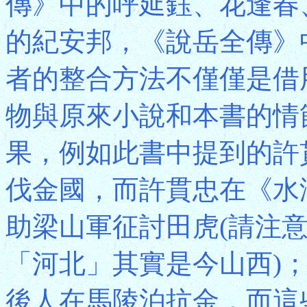
傳》中的呼延鈺、花逢春
的紀安邦，《說岳全傳》
者的整合方法不僅僅是借
物與原來小說和本書的情
果，例如此書中提到的許
伐金國，而許貫忠在《水
助梁山軍征討田虎(請注
「河北」其實是今山西)
後人在馬陵泊抗金，而這