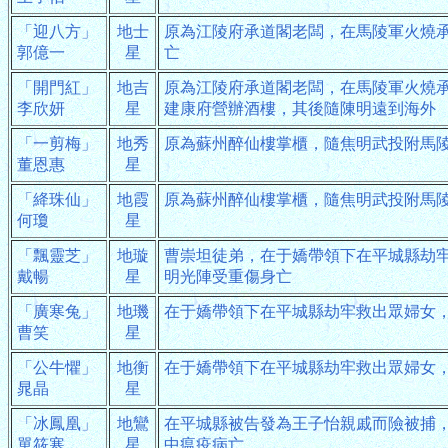
「迎八方」
地士
原為江陵府承道閣老闆，在馬陵軍火燒
郭億一
星
亡
「開門紅」
地吉
原為江陵府承道閣老闆，在馬陵軍火燒
李欣妍
星
建康府營辦酒樓，其後隨陳明遠到海外
「一剪梅」
地秀
原為蘇州醉仙樓掌櫃，隨焦明武投附馬
董恩惠
星
「絳珠仙」
地霞
原為蘇州醉仙樓掌櫃，隨焦明武投附馬
何瓊
星
「飄靈芝」
地璇
曹崇坦徒弟，在于嬌帶領下在平城縣劫
戴暢
星
明光陣受重傷身亡
「廣寒兔」
地璣
在于嬌帶領下在平城縣劫牢救出眾婦女
曹笑
星
「公牛懼」
地衡
在于嬌帶領下在平城縣劫牢救出眾婦女
晁晶
星
「冰鳳凰」
地鸞
在平城縣被告發為王子怡親戚而險被捕
單筱寒
星
中瘟疫病亡