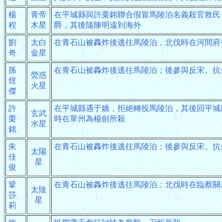
楊
青帝
在平城縣與許栗銘聯合假冒馬陵泊名義殺官救民
程
木星
爵，其後隨陳明遠到海外
劉
太白
在青石山被轟炸後逃往馬陵泊，北伐時在河間府
奇
金星
孫
在青石山被轟炸後逃往馬陵泊；後參與反宋、抗
熒惑
煜
火星
傑
許
在平城縣遇于嬌，拒絕轉投馬陵泊，其後回平城
玄武
栗
時在單州為楊劍所殺
水星
銘
朱
在青石山被轟炸後逃往馬陵泊；後參與反宋、抗
太陽
佳
星
俊
鞏
在青石山被轟炸後逃往馬陵泊；北伐時在臨蔡關
太陰
莎
星
莉