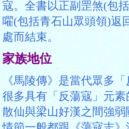
寇。全書以正副罡煞(包
嚁(包括青石山眾頭領)
處而結束。
家族地位
《馬陵傳》是當代眾多「
很多具有「反蕩寇」元素
散仙與梁山好漢之間強弱
情節一般都跟《蕩寇志》