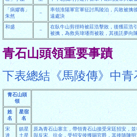
「病嫪毐」
率領淮陽軍官軍征討馬陵泊，兵敗被擒
－
朱然
遠處決
和盛
在臥牛山剪徑時被莊浩擊敗，後獲莊浩
－
被擒，為救吳瑋璠而被殺，其後託夢向
青石山頭領重要事蹟
下表總結《馬陵傳》中青
青石山頭
領
姓
星宿
名
名
宋
鎮星
原為青石山寨主，帶領青石山接受宋廷招安，並
達
土星
與反宋、抗金，受招安後獲賜官爵，其後隨陳明