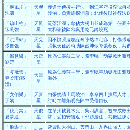
「疾風步」
天巽
獲道士傳授神行法，到江寧府投奔沈冉
沈濤
星
陵泊，負責總探消息；北伐後以神行法
「鎮山柱」
天艮
流落江湖，奪佔大桐山並成為第二任寨
宋凱強
星
太和嶺被陳希真用乾元鏡燒死
「洪澤郎」
天兌
因不憤張遠志謀奪陳然坤宅邸，打傷張
張自強
星
張叔夜征討時助陳然坤假降張叔夜，其
「鐵算盤」
天羅
原為仁義莊主管，隨季曉宇劫獄救田雅
劉楚
星
「凌飛雪」
原為仁義莊主管，隨季曉宇劫獄救田雅
天靈
尹柔雨(藝
海外
星
潼)
「女伯樂」
天喜
由張妮請上馬陵泊，奉命四出搜羅人才
于嬌
星
討時在離焰明光陣中受傷自殺
「秋海棠」
天俊
在單州被夏木兒、吳四謀害，被朱成救
夏夢迪
星
常，受招安後返下邳縣居住，其後隨陳
「逍遙子」
曾資助大桐山、雲門山、九界山強人，
地首