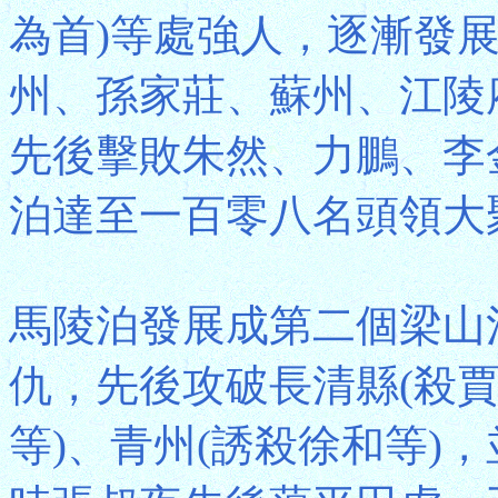
為首)等處強人，逐漸發
州、孫家莊、蘇州、江陵
先後擊敗朱然、力鵬、李
泊達至一百零八名頭領大
馬陵泊發展成第二個梁山
仇，先後攻破長清縣(殺賈
等)、青州(誘殺徐和等)