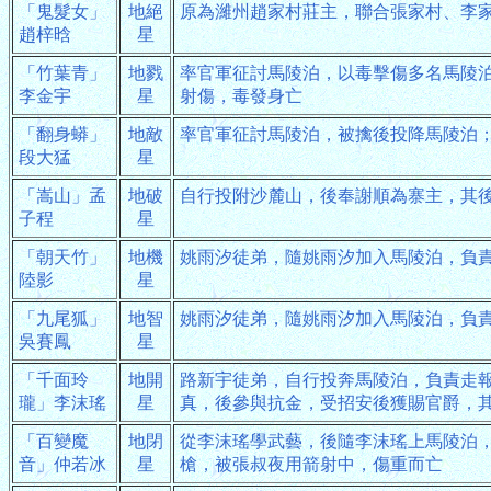
「鬼髮女」
地絕
原為濰州趙家村莊主，聯合張家村、李
趙梓晗
星
「竹葉青」
地戮
率官軍征討馬陵泊，以毒擊傷多名馬陵
李金宇
星
射傷，毒發身亡
「翻身蟒」
地敵
率官軍征討馬陵泊，被擒後投降馬陵泊
段大猛
星
「嵩山」孟
地破
自行投附沙麓山，後奉謝順為寨主，其
子程
星
「朝天竹」
地機
姚雨汐徒弟，隨姚雨汐加入馬陵泊，負
陸影
星
「九尾狐」
地智
姚雨汐徒弟，隨姚雨汐加入馬陵泊，負
吳賽鳳
星
「千面玲
地開
路新宇徒弟，自行投奔馬陵泊，負責走
瓏」李沫瑤
星
真，後參與抗金，受招安後獲賜官爵，
「百變魔
地閉
從李沫瑤學武藝，後隨李沫瑤上馬陵泊
音」仲若冰
星
槍，被張叔夜用箭射中，傷重而亡