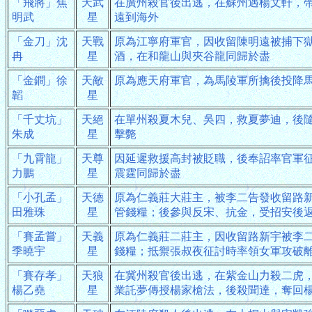
「飛將」焦
天武
在廣州殺官後出逃，在蘇州遇楊文軒，
明武
星
遠到海外
「金刀」沈
天戰
原為江寧府軍官，因收留陳明遠被捕下
冉
星
酒，在和龍山與夾谷龍同歸於盡
「金鐧」徐
天敵
原為應天府軍官，為馬陵軍所擒後投降
韜
星
「千丈坑」
天絕
在單州殺夏木兒、吳四，救夏夢迪，後
朱成
星
擊斃
「九霄龍」
天尊
因延遲救援高封被貶職，後奉詔率官軍
力鵬
星
震霆同歸於盡
「小孔孟」
天德
原為仁義莊大莊主，被李二告發收留路
田雅珠
星
管錢糧；後參與反宋、抗金，受招安後
「賽孟嘗」
天義
原為仁義莊二莊主，因收留路新宇被李
季曉宇
星
錢糧；抵禦張叔夜征討時率領女軍攻破
「賽存孝」
天狼
在冀州殺官後出逃，在紫金山力殺二虎
楊乙堯
星
業託夢傳授楊家槍法，後殺聞達，奪回