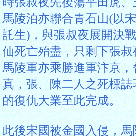
時張叔夜先後蕩平田虎、
馬陵泊亦聯合青石山(以
託生)，與張叔夜展開決
仙死亡殆盡，只剩下張叔
馬陵軍亦乘勝進軍汴京，
真，張、陳二人之死標誌
的復仇大業至此完成。
此後宋國被金國入侵，馬