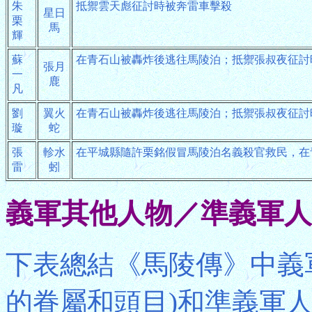
朱
抵禦雲天彪征討時被奔雷車擊殺
星日
栗
馬
輝
蘇
在青石山被轟炸後逃往馬陵泊；抵禦張叔夜征討
張月
一
鹿
凡
劉
翼火
在青石山被轟炸後逃往馬陵泊；抵禦張叔夜征討
璇
蛇
張
軫水
在平城縣隨許栗銘假冒馬陵泊名義殺官救民，在
雷
蚓
義軍其他人物／準義軍人
下表總結《馬陵傳》中義
的眷屬和頭目)和準義軍