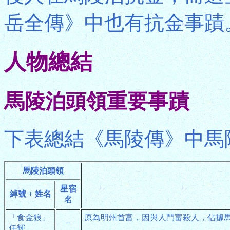
岳全傳》中也有抗金事蹟
人物總結
馬陵泊頭領重要事蹟
下表總結《馬陵傳》中馬
馬陵泊頭領
星宿
綽號 + 姓名
名
「食金狼」
原為明州首富，因與人鬥富殺人，佔據
－
任輝