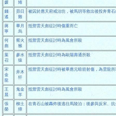
媛
雉
錢
昴日
被囚於應天府戒治坊，被馬玥等救出後投奔青石
遙
雞
蔣
畢月
抵禦雲天彪征討時傷重而亡
寧
烏
何
觜火
抵禦雲天彪征討時為風會所殺
彪
猴
葉
參水
抵禦雲天彪征討時為歐陽壽通所殺
召
猿
宋
抵禦雲天彪征討時被畢應元暗箭射傷，為雲龍所
井木
金
犴
龍
王
鬼金
抵禦雲天彪征討時為風會所殺
晨
羊
張
柳土
在青石山被轟炸後逃往馬陵泊；後參與反宋、抗
榮
獐