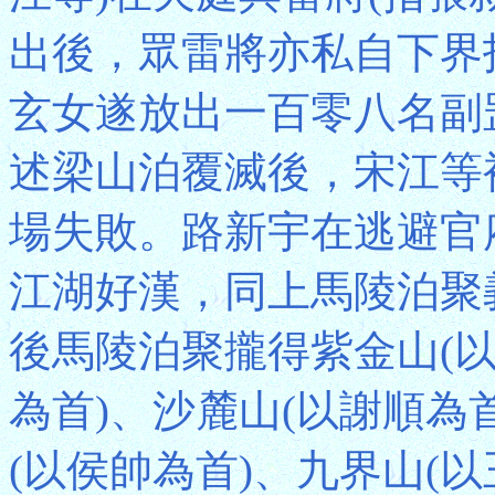
出後，眾雷將亦私自下界
玄女遂放出一百零八名副
述梁山泊覆滅後，宋江等
場失敗。路新宇在逃避官
江湖好漢，同上馬陵泊聚
後馬陵泊聚攏得紫金山(以
為首)、沙麓山(以謝順為
(以侯帥為首)、九界山(