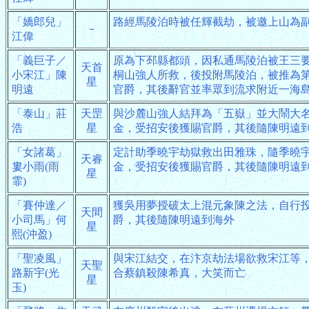
「嬌郎兒」
路經馬陵泊時被任輝截劫，被邀上山為
－
江偉
「義巨子／
原為下邳縣都頭，因私通馬陵泊被王三
天首
小宋江」陳
桐山強人所救，後投附馬陵泊，被推為
星
明遠
官爵，其後辭官並率眾到流求附近一海
「泰山」莊
天罡
與沙麓山強人結拜為「五嶽」並大鬧大
浩
星
金，受招安後獲賜官爵，其後隨陳明遠
「女諸葛」
定計助季曉宇劫獄救出田雅珠，隨季曉
天睿
婁小雨(雨
金，受招安後獲賜官爵，其後隨陳明遠
星
霏)
「賽仲達／
獲吳用夢授破太上混元象陳之法，自行
天間
小司馬」何
爵，其後隨陳明遠到海外
星
熙(沖盈)
「聖凌風」
與宋江結交，在汴京劫法場欲救宋江等
天聖
路新宇(光
合蔡鎮殺陳希真，大笑而亡
星
玉)