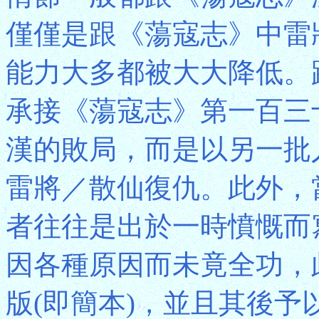
僅僅是跟《蕩寇志》中雷
能力大多都被大大降低。
承接《蕩寇志》第一百三
漢的敗局，而是以另一批
雷將／散仙復仇。此外，
者往往是出於一時憤慨而
因各種原因而未竟全功，
版(即簡本)，並且其後