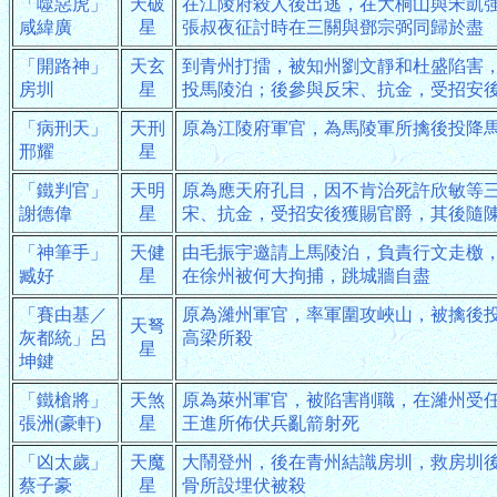
「噬惡虎」
天破
在江陵府殺人後出逃，在大桐山與宋凱
咸緯廣
星
張叔夜征討時在三關與鄧宗弼同歸於盡
「開路神」
天玄
到青州打擂，被知州劉文靜和杜盛陷害
房圳
星
投馬陵泊；後參與反宋、抗金，受招安
「病刑天」
天刑
原為江陵府軍官，為馬陵軍所擒後投降
邢耀
星
「鐵判官」
天明
原為應天府孔目，因不肯治死許欣敏等
謝德偉
星
宋、抗金，受招安後獲賜官爵，其後隨
「神筆手」
天健
由毛振宇邀請上馬陵泊，負責行文走檄
臧好
星
在徐州被何大拘捕，跳城牆自盡
「賽由基／
原為濰州軍官，率軍圍攻峽山，被擒後
天弩
灰都統」呂
高梁所殺
星
坤鍵
「鐵槍將」
天煞
原為萊州軍官，被陷害削職，在濰州受
張洲(豪軒)
星
王進所佈伏兵亂箭射死
「凶太歲」
天魔
大鬧登州，後在青州結識房圳，救房圳
蔡子豪
星
骨所設埋伏被殺