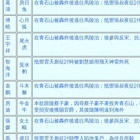
葛
房日
在青石山被轟炸後逃往馬陵泊；抵禦張叔夜征討
濤
兔
傅
心月
在青石山被轟炸後逃往馬陵泊；抵禦張叔夜征討
曉
狐
王
在青石山被轟炸後逃往馬陵泊；後參與反宋、抗
尾火
宇
虎
祥
智
抵禦雲天彪征討時被劉慧娘用飛天神雷炸死
箕水
海
豹
洋
袁
斗木
在青石山被轟炸後逃往馬陵泊；抵禦張叔夜征討
鵬
獬
房
牛金
本欲跟隨蔡子豪，因尋蔡子豪不著投奔青石山，
迪
牛
受招安後獲賜官爵，其後隨陳明遠到海外
張
女土
在青石山被轟炸後逃往馬陵泊；後參與反宋、抗
媛
幅
馬
虛日
抵禦雲天彪征討時墮入陷地鬼戶，為伏兵所殺