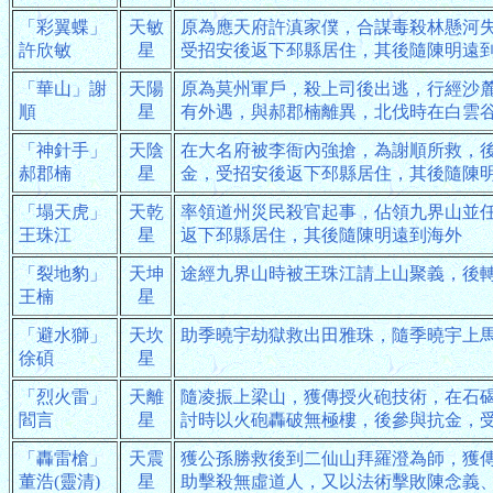
「彩翼蝶」
天敏
原為應天府許滇家僕，合謀毒殺林懸河
許欣敏
星
受招安後返下邳縣居住，其後隨陳明遠
「華山」謝
天陽
原為莫州軍戶，殺上司後出逃，行經沙
順
星
有外遇，與郝郡楠離異，北伐時在白雲
「神針手」
天陰
在大名府被李衙內強搶，為謝順所救，
郝郡楠
星
金，受招安後返下邳縣居住，其後隨陳
「塌天虎」
天乾
率領道州災民殺官起事，佔領九界山並
王珠江
星
返下邳縣居住，其後隨陳明遠到海外
「裂地豹」
天坤
途經九界山時被王珠江請上山聚義，後
王楠
星
「避水獅」
天坎
助季曉宇劫獄救出田雅珠，隨季曉宇上
徐碩
星
「烈火雷」
天離
隨凌振上梁山，獲傳授火砲技術，在石
閻言
星
討時以火砲轟破無極樓，後參與抗金，
「轟雷槍」
天震
獲公孫勝救後到二仙山拜羅澄為師，獲
董浩(靈清)
星
助擊殺無虛道人，又以法術擊敗陳念義