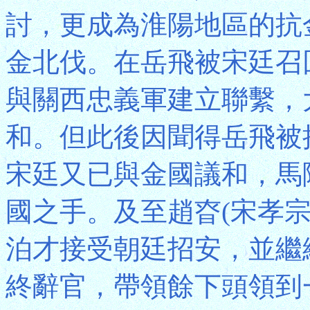
討，更成為淮陽地區的抗
金北伐。在岳飛被宋廷召
與關西忠義軍建立聯繫，
和。但此後因聞得岳飛被
宋廷又已與金國議和，馬
國之手。及至趙昚(宋孝
泊才接受朝廷招安，並繼
終辭官，帶領餘下頭領到