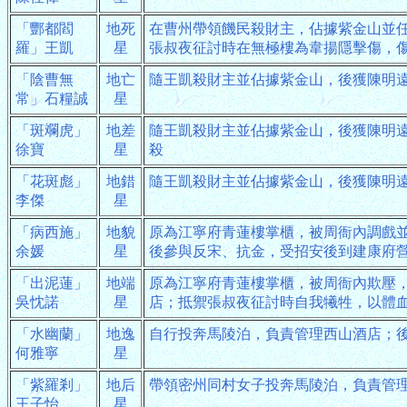
「酆都閻
地死
在曹州帶領饑民殺財主，佔據紫金山並
羅」王凱
星
張叔夜征討時在無極樓為韋揚隱擊傷，
「陰曹無
地亡
隨王凱殺財主並佔據紫金山，後獲陳明
常」石糧誠
星
「斑斕虎」
地差
隨王凱殺財主並佔據紫金山，後獲陳明
徐寶
星
殺
「花斑彪」
地錯
隨王凱殺財主並佔據紫金山，後獲陳明
李傑
星
「病西施」
地貌
原為江寧府青蓮樓掌櫃，被周衙內調戲
余媛
星
後參與反宋、抗金，受招安後到建康府
「出泥蓮」
地端
原為江寧府青蓮樓掌櫃，被周衙內欺壓
吳忱諾
星
店；抵禦張叔夜征討時自我犧牲，以體
「水幽蘭」
地逸
自行投奔馬陵泊，負責管理西山酒店；
何雅寧
星
「紫羅剎」
地后
帶領密州同村女子投奔馬陵泊，負責管
王子怡
星