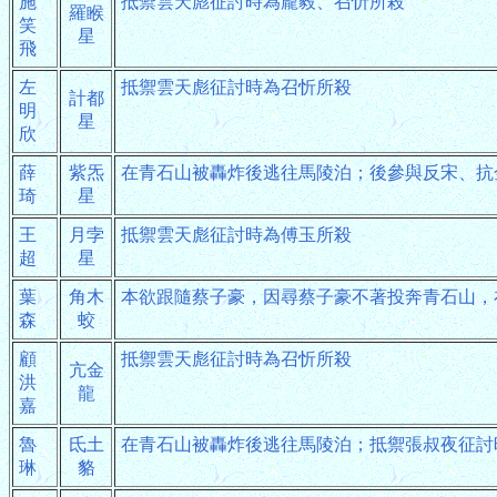
施
抵禦雲天彪征討時為龐毅、召忻所殺
羅睺
笑
星
飛
左
抵禦雲天彪征討時為召忻所殺
計都
明
星
欣
薛
紫炁
在青石山被轟炸後逃往馬陵泊；後參與反宋、抗
琦
星
王
月孛
抵禦雲天彪征討時為傅玉所殺
超
星
葉
角木
本欲跟隨蔡子豪，因尋蔡子豪不著投奔青石山，
森
蛟
顧
抵禦雲天彪征討時為召忻所殺
亢金
洪
龍
嘉
魯
氐土
在青石山被轟炸後逃往馬陵泊；抵禦張叔夜征討
琳
貉