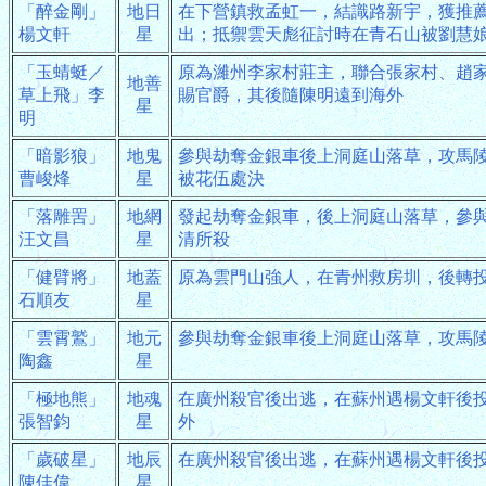
「醉金剛」
地日
在下營鎮救孟虹一，結識路新宇，獲推
楊文軒
星
出；抵禦雲天彪征討時在青石山被劉慧
「玉蜻蜓／
原為濰州李家村莊主，聯合張家村、趙
地善
草上飛」李
賜官爵，其後隨陳明遠到海外
星
明
「暗影狼」
地鬼
參與劫奪金銀車後上洞庭山落草，攻馬
曹峻烽
星
被花伍處決
「落雕罟」
地網
發起劫奪金銀車，後上洞庭山落草，參
汪文昌
星
清所殺
「健臂將」
地蓋
原為雲門山強人，在青州救房圳，後轉
石順友
星
「雲霄鷲」
地元
參與劫奪金銀車後上洞庭山落草，攻馬
陶鑫
星
「極地熊」
地魂
在廣州殺官後出逃，在蘇州遇楊文軒後
張智鈞
星
外
「歲破星」
地辰
在廣州殺官後出逃，在蘇州遇楊文軒後
陳佳偉
星