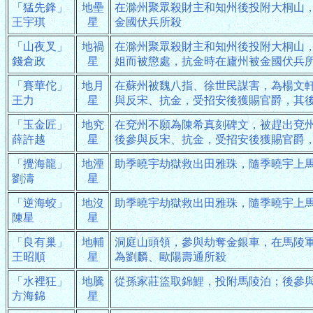
「猛先鋒」
地壘
在滁州聚眾殺財主和知州後投附大桐山
王宇琪
星
金國伏兵所殺
「山夜叉」
地禍
在滁州聚眾殺財主和知州後投附大桐山
錢倉政
星
姐而被懲處，抗金時在廬州被金國伏兵
「賽華佗」
地月
在蘇州被魏八指、徐世民謀害，為楊文
王力
星
與反宋、抗金，受招安後獲賜官爵，其
「玉金匠」
地究
在兗州不願為陳希真刻碑文，被趕出兗
薛許越
星
後參與反宋、抗金，受招安後獲賜官爵
「攪海龍」
地湮
助季曉宇劫獄救出田雅珠，隨季曉宇上
劉濤
星
「逆海蛟」
地沒
助季曉宇劫獄救出田雅珠，隨季曉宇上
陳星
星
「良有巢」
地輔
洞庭山頭領，參與劫奪金銀車，在馬陵
王昭順
星
為劉麟、歐陽壽通所殺
「水裡狂」
地騰
從孫家莊盜取錦鯉，投附馬陵泊；後參
方海錦
星