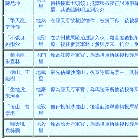
陳然坤
責招接軍士頭領；抵禦張叔夜征討時假
星
爵，其後隨陳明遠到海外
「擎天龍」
地煞
在應天府欲救謝德偉，被捕下獄，後被
辛佳倫
星
「小張良」
地聖
在楚州被馬陵泊邀請入伙，殺官差後投
姚雨汐
星
癒，後任參贊軍務；參與反宋、抗金，
「鑽地龍」
地鬥
原為江陵府軍官，為馬陵軍所擒後投降
朱宣林
星
「衡山」王
地武
最先佔據沙麓山，後奉謝順為寨主，其
鐵樹
星
「坐地虎」
地豪
原為應天府軍官，為馬陵軍所擒後投降
朱珂令
星
「恆山」曹
地戰
自行投附沙麓山，後獲莊浩舉薦轉投馬
崇坦
星
「嘯天犼」
地殺
原為應天府軍官，為馬陵軍所擒後投降
袁梓鵬
星