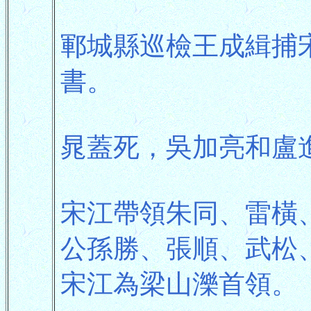
鄆城縣巡檢王成緝捕
書。
晁蓋死，吳加亮和盧
宋江帶領朱同、雷橫
公孫勝、張順、武松
宋江為梁山濼首領。