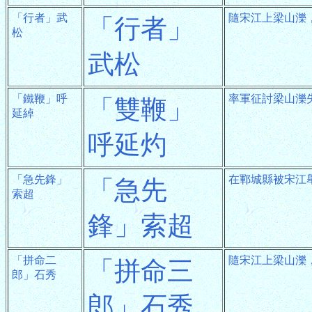
「行者」武
隨宋江上梁山濼
「行者」
松
武松
「鐵鞭」呼
率軍征討梁山濼
「雙鞭」
延綽
呼延灼
「急先鋒」
在鄆城縣被宋江
「急先
索超
鋒」索超
「拼命二
隨宋江上梁山濼
「拼命三
郎」石秀
郎」石秀