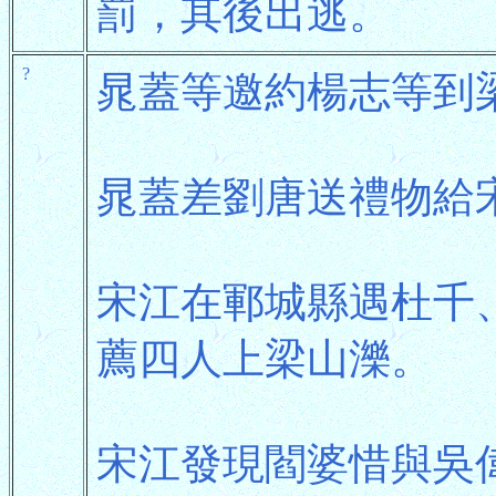
罰，其後出逃。
?
晁蓋等邀約楊志等到
晁蓋差劉唐送禮物給
宋江在鄆城縣遇杜千
薦四人上梁山濼。
宋江發現閻婆惜與吳