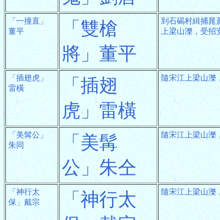
「一撞直」
到石碣村緝捕晁
「雙槍
董平
上梁山濼，受招
將」董平
「插翅虎」
隨宋江上梁山濼
「插翅
雷橫
虎」雷橫
「美髯公」
隨宋江上梁山濼
「美髯
朱同
公」朱仝
「神行太
隨宋江上梁山濼
「神行太
保」戴宗