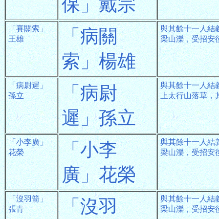
保」戴宗
「賽關索」
與其餘十一人結
「病關
王雄
梁山濼，受招安
索」楊雄
「病尉遲」
與其餘十一人結
「病尉
孫立
上太行山落草，
遲」孫立
「小李廣」
與其餘十一人結
「小李
花榮
梁山濼，受招安
廣」花榮
「沒羽箭」
與其餘十一人結
「沒羽
張青
梁山濼，受招安