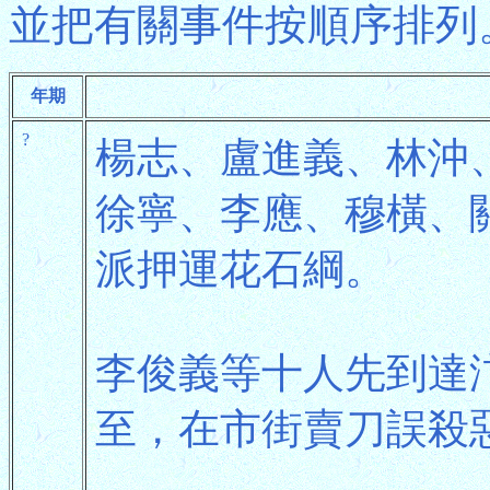
並把有關事件按順序排列
年期
?
楊志、盧進義、林沖
徐寧、李應、穆橫、
派押運花石綱。
李俊義等十人先到達
至，在市街賣刀誤殺