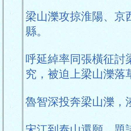
梁山濼攻掠淮陽、京
縣。
呼延綽率同張橫征討
究，被迫上梁山濼落
魯智深投奔梁山濼，
宋江到泰山還願，題