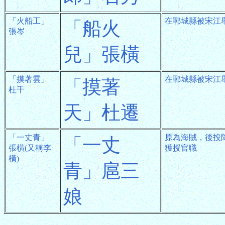
「火船工」
在鄆城縣被宋江
「船火
張岑
兒」張橫
「摸著雲」
在鄆城縣被宋江
「摸著
杜千
天」杜遷
「一丈青」
原為海賊，後投
「一丈
張橫(又稱李
獲授官職
橫)
青」扈三
娘