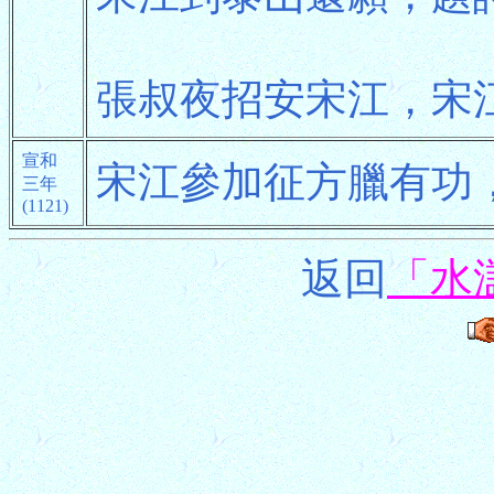
張叔夜招安宋江，宋
宣和
宋江參加征方臘有功
三年
(1121)
返回
「水