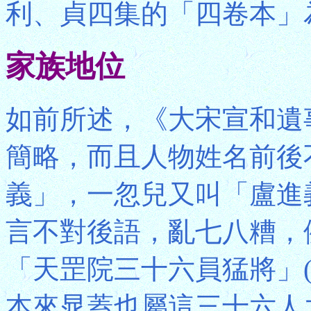
利、貞四集的「四卷本」
家族地位
如前所述，《大宋宣和遺
簡略，而且人物姓名前後
義」，一忽兒又叫「盧進
言不對後語，亂七八糟，
「天罡院三十六員猛將」
本來晁蓋也屬這三十六人