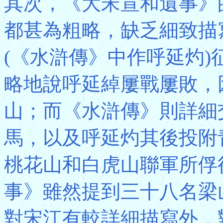
其次，《大宋宣和遺事》
都甚為粗略，缺乏細致描
(《水滸傳》中作呼延灼
略地說呼延綽屢戰屢敗，
山；而《水滸傳》則詳細
馬，以及呼延灼其後投附
桃花山和白虎山聯軍所俘
事》雖然提到三十八名梁
對宋江有較詳細描寫外，