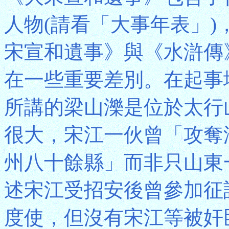
人物(請看「大事年表」
宋宣和遺事》與《水滸傳
在一些重要差別。在起事
所講的梁山濼是位於太行
很大，宋江一伙曾「攻奪
州八十餘縣」而非只山東
述宋江受招安後曾參加征
度使，但沒有宋江等被奸