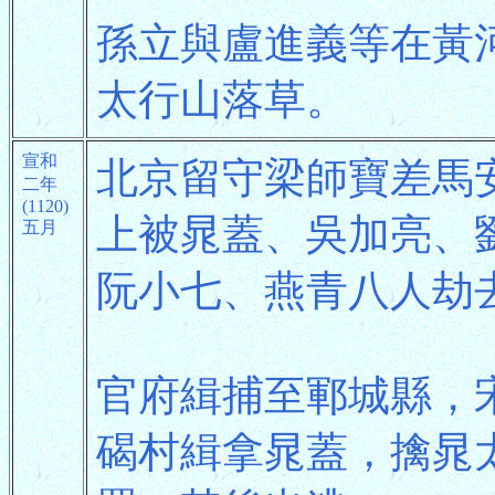
孫立與盧進義等在黃
太行山落草。
宣和
北京留守梁師寶差馬
二年
(1120)
上被晁蓋、吳加亮、
五月
阮小七、燕青八人劫
官府緝捕至鄆城縣，
碣村緝拿晁蓋，擒晁