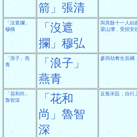
箭」張清
「沒遮攔」
與其餘十一人結
「沒遮
穆橫
梁山濼，受招安
攔」穆弘
「浪子」燕
參與劫奪生辰綱
「浪子」
青
燕青
「花和尚」
反叛宋廷，自行
「花和
魯智深
尚」魯智
深