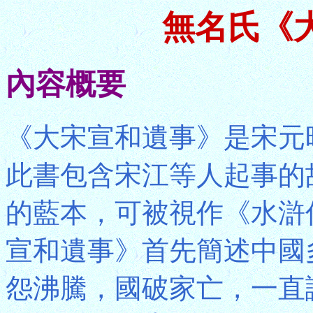
無名氏《
內容概要
《大宋宣和遺事》是宋元
此書包含宋江等人起事的
的藍本，可被視作《水滸
宣和遺事》首先簡述中國
怨沸騰，國破家亡，一直