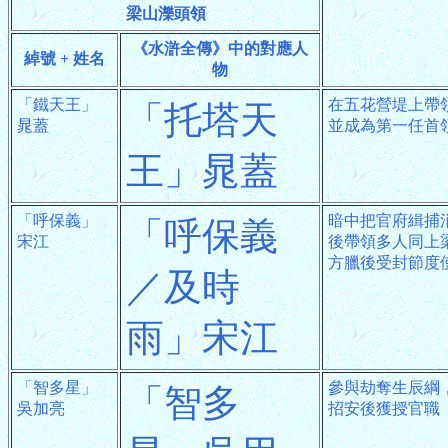
梁山濼頭領
《水滸全傳》中的對應人
綽號 + 姓名
物
「鐵天王」
在五花營堤上帶
「托塔天
晁蓋
並成為第一任首
王」晁蓋
「呼保義」
暗中把官府緝捕
「呼保義
宋江
後帶領多人同上
方臘後受封節度
／及時
雨」宋江
「智多星」
參與劫奪生辰綱
「智多
吳加亮
招安後獲授官職