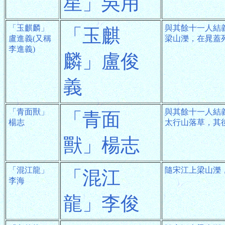
星」吳用
「玉麒麟」
與其餘十一人結
「玉麒
盧進義(又稱
梁山濼，在晁蓋
李進義)
麟」盧俊
義
「青面獸」
與其餘十一人結
「青面
楊志
太行山落草，其
獸」楊志
「混江龍」
隨宋江上梁山濼
「混江
李海
龍」李俊