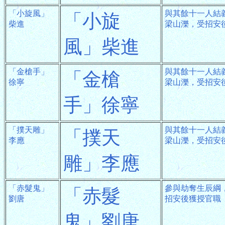
「小旋風」
與其餘十一人結
「小旋
柴進
梁山濼，受招安
風」柴進
「金槍手」
與其餘十一人結
「金槍
徐寧
梁山濼，受招安
手」徐寧
「撲天雕」
與其餘十一人結
「撲天
李應
梁山濼，受招安
雕」李應
「赤髮鬼」
參與劫奪生辰綱
「赤髮
劉唐
招安後獲授官職
鬼」劉唐