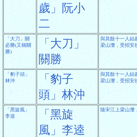
歲」阮小
二
「大刀」關
與其餘十一人結
「大刀」
必勝(又稱關
梁山濼，受招安
勝)
關勝
「豹子頭」
與其餘十一人結
「豹子
林沖
梁山濼，受招安
頭」林沖
「黑旋風」
隨宋江上梁山濼
「黑旋
李逵
風」李逵