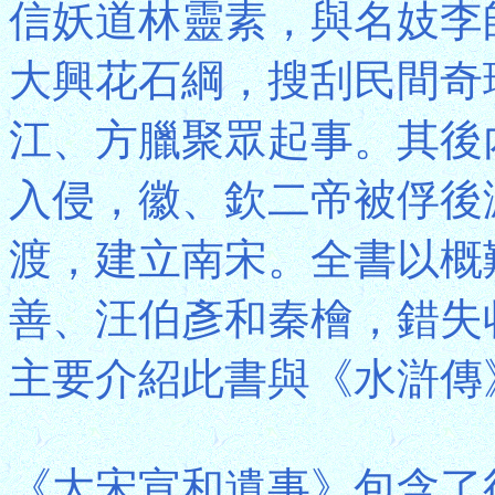
信妖道林靈素，與名妓李
大興花石綱，搜刮民間奇
江、方臘聚眾起事。其後
入侵，徽、欽二帝被俘後
渡，建立南宋。全書以概
善、汪伯彥和秦檜，錯失
主要介紹此書與《水滸傳
《大宋宣和遺事》包含了