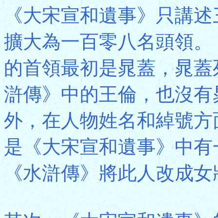
《大宋宣和遺事》只講述
擴大為一百零八名頭領。
的首領最初是晁蓋，晁蓋
滸傳》中的王倫，也沒有
外，在人物姓名和綽號方
是《大宋宣和遺事》中有
《水滸傳》將此人改成女