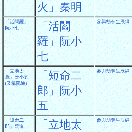
火」秦明
「活閻羅」
參與劫奪生辰綱
「活閻
阮小七
羅」阮小
七
「立地太
參與劫奪生辰綱
「短命二
歲」阮小五
(又稱阮通)
郎」阮小
五
「短命二
參與劫奪生辰綱
「立地太
郎」阮進